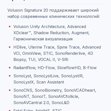
Voluson Signature 20 поддерживает широкий
набор современных клинических технологий:
Voluson Unity Architecture, Advanced
XDclear™, Shadow Reduction, Augment,
Гармоническая визуализация
HDlive, Uterine Trace, Spine Trace, Advanced
VCI, OmniView, STIC, SonoRenderlive, 4D
Biopsy, TUI, VOCAL II, V-SRI
Radiantflow, HD-Flow, SlowflowHD, B-Flow
SonoLyst, SonoLystLive, SonoLystIR,
SonoLystX, Scan Assistant
SonoCNS, SonoBiometry, SonoVCADheart,
SonoNT, SonoIT, SonoAVCfollicle,
SonoAVCantral 2.0, SonoL&D
Fetal Echo, fetalHS, STIC