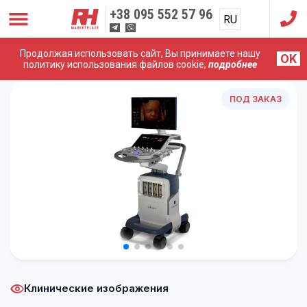
+38
095 552 57 96
RU
UA
Продолжая использовать сайт, Вы принимаете нашу
OK
Главная
/
УЗИ Аппараты
/
GE Healthcare
/
GE Voluson
политику использования файлов cookie,
подробнее
Signature 20
ПОД ЗАКАЗ
Клинические изображения