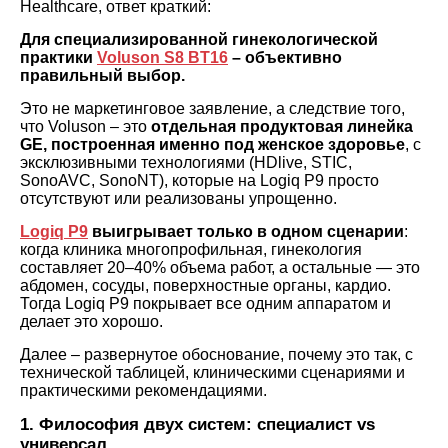
Healthcare, ответ краткий:
Для специализированной гинекологической
практики
Voluson S8 BT16
– объективно
правильный выбор.
Это не маркетинговое заявление, а следствие того,
что Voluson – это
отдельная продуктовая линейка
GE, построенная именно под женское здоровье
, с
эксклюзивными технологиями (HDlive, STIC,
SonoAVC, SonoNT), которые на Logiq P9 просто
отсутствуют или реализованы упрощенно.
Logiq P9
выигрывает только в одном сценарии
:
когда клиника многопрофильная, гинекология
составляет 20–40% объема работ, а остальные — это
абдомен, сосуды, поверхностные органы, кардио.
Тогда Logiq P9 покрывает все одним аппаратом и
делает это хорошо.
Далее – развернутое обоснование, почему это так, с
технической таблицей, клиническими сценариями и
практическими рекомендациями.
1. Философия двух систем: специалист vs
универсал