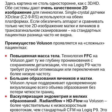
Здесь картина не столь односторонне, как с 3D/4D.
Обе системы дают
очень качественное 2D
изображение
для гинекологии. Single-crystal датчики
XDclear (C2-9-RS) используются на обеих
платформах. Если обезличить аппарат и сравнивать
только чистое 2D-изображение матки и яичников в
трансвагинальном сканировании – на стандартных
пациентках разница часто не видна.
Преимущество Voluson
проявляется на «сложных»
пациентках:
Повышенная масса тела
. Технология
FFC
на
Voluson дает ту же глубину проникновения с
сохранением детализации, что на Logiq P9 часто
требует ручной оптимизации или переключения на
более низкую частоту.
Большие образования яичников и матки
.
Voluson лучше поддерживает одновременную
визуализацию всего объема образования без
потери четкости границ.
Васкуляризация эндометрия и мелких
образований
.
Radiantflow + HD-Flow
на Voluson –
более чувствительны к низкоскоростным
кровотокам, чем стандартный CFM на Logiq P9. Это