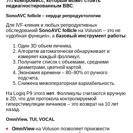
это
компромисс, который может стоить
недиагностированным ВВС
.
SonoAVC follicle – сердце репродуктологии
Для IVF-клиник и любых репродуктивных
обследований
SonoAVC follicle
на Voluson – это не
«удобная функция», а
базовый инструмент работы
:
Один 3D объем яичника.
Алгоритм автоматически обнаруживает и
измеряет каждый фолликул.
Получаете список с объемами, средними
диаметрами, цветной картой.
Экономия времени – 80–90% от ручного
подсчета.
Снижена межоператорная вариабельность.
На Logiq P9 этого
нет
. Фолликулы считаются вручную
в 2D, что для протокола контролируемой
гиперстимуляции яичников – это возврат на 10 лет
назад.
OmniView, TUI, VOCAL
OmniView
на Voluson позволяет произвести