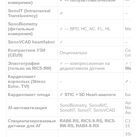
✓ — полуавтоматическое
— (то
измерение)
SonoIT (Intracraneal
✓
–
Translucency)
SonoBiometry
(фетальные
✓ — BPD, HC, AC, FL, HL
Measu
измерения)
SonoVCAD heart/labor
✓
–
Контрастное УЗИ
Coded
Опционально
(CEUS)
(опци
Эластография
✓ — компрессионная на
✓ Str
(только на RIC5-9W)
дедикативном датчике
Wav
Кардиопакет
взрослых (Stress
–
✓ — 
Echo, TVI)
Кардиопакет плода
✓ STIC + 5D Heart-аналоги
Базов
Auto 
SonoBiometry, SonoAVC,
AI-автоматизация
Measu
SonoNT, SonoIT, SonoVCAD
Assist
Специализированные
RAB6-RS, RIC5-9-RS, RIC5-
C1-5,
датчики для АГ
9W-RS, RAB4-8-RS
15 + 
3Sc-R