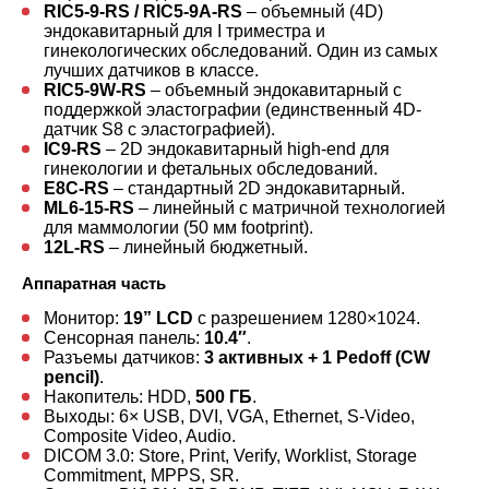
RIC5-9-RS / RIC5-9A-RS
– объемный (4D)
эндокавитарный для I триместра и
гинекологических обследований. Один из самых
лучших датчиков в классе.
RIC5-9W-RS
– объемный эндокавитарный с
поддержкой эластографии (единственный 4D-
датчик S8 с эластографией).
IC9-RS
– 2D эндокавитарный high-end для
гинекологии и фетальных обследований.
E8C-RS
– стандартный 2D эндокавитарный.
ML6-15-RS
– линейный с матричной технологией
для маммологии (50 мм footprint).
12L-RS
– линейный бюджетный.
Аппаратная часть
Монитор:
19” LCD
с разрешением 1280×1024.
Сенсорная панель:
10.4″
.
Разъемы датчиков:
3 активных + 1 Pedoff (CW
pencil)
.
Накопитель: HDD,
500 ГБ
.
Выходы: 6× USB, DVI, VGA, Ethernet, S-Video,
Composite Video, Audio.
DICOM 3.0: Store, Print, Verify, Worklist, Storage
Commitment, MPPS, SR.