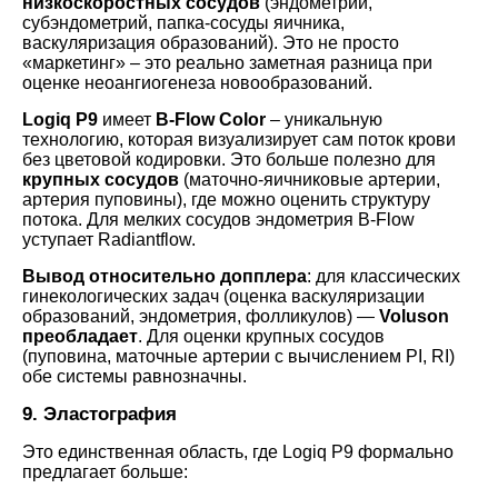
низкоскоростных сосудов
(эндометрий,
субэндометрий, папка-сосуды яичника,
васкуляризация образований). Это не просто
«маркетинг» – это реально заметная разница при
оценке неоангиогенеза новообразований.
Logiq P9
имеет
B-Flow Color
– уникальную
технологию, которая визуализирует сам поток крови
без цветовой кодировки. Это больше полезно для
крупных сосудов
(маточно-яичниковые артерии,
артерия пуповины), где можно оценить структуру
потока. Для мелких сосудов эндометрия B-Flow
уступает Radiantflow.
Вывод относительно допплера
: для классических
гинекологических задач (оценка васкуляризации
образований, эндометрия, фолликулов) —
Voluson
преобладает
. Для оценки крупных сосудов
(пуповина, маточные артерии с вычислением PI, RI)
обе системы равнозначны.
9. Эластография
Это единственная область, где Logiq P9 формально
предлагает больше: