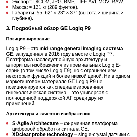
Экспорт: DICOM, JPG, BMP, TIFF, AVI, MOV, RAW.
Масса: ≈ 131 кг (289 фунтов).
Габариты: 55–62″ × 23″ × 37″ (высота × ширина ×
глубина).
3. Подробный обзор GE Logiq P9
Позиционирование
Logiq P9 – это
mid-range general imaging система
GE
, запущенная в 2016 году вместе с Logiq P7.
Платформа наследует общую архитектуру и
алгоритмы изображения из премиальных Logiq E-
серии (в том числе Logiq E9), но с ограничением
некоторых функций и более низкой ценой. Ни в одном
маркетинговом материале GE Logiq P9 не
позиционируется как специализированная
гинекологическая система – это универсал с
полноценной поддержкой АГ среди других
применений.
Архитектура и качество изображения
S-Agile Architecture
– фирменная платформа
цифровой обработки сигнала GE.
XDclear probe technology
– single-crystal датчики с