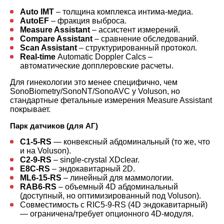
Auto IMT
– толщина комплекса интима-медиа.
AutoEF
– фракция выброса.
Measure Assistant
– ассистент измерений.
Compare Assistant
– сравнение обследований.
Scan Assistant
– структурированный протокол.
Real-time
Automatic Doppler Calcs –
автоматические допплеровские расчеты.
Для гинекологии это менее специфично, чем
SonoBiometry/SonoNT/SonoAVC у Voluson, но
стандартные фетальные измерения Measure Assistant
покрывает.
Парк датчиков (для АГ)
C1-5-RS
— конвексный абдоминальный (то же, что
и на Voluson).
C2-9-RS
– single-crystal XDclear.
E8C-RS
– эндокавитарный 2D.
ML6-15-RS
– линейный для маммологии.
RAB6-RS
– объемный 4D абдоминальный
(доступный, но оптимизированный под Voluson).
Совместимость с RIC5-9-RS (4D эндокавитарный)
— ограничена/требует опционного 4D-модуля.