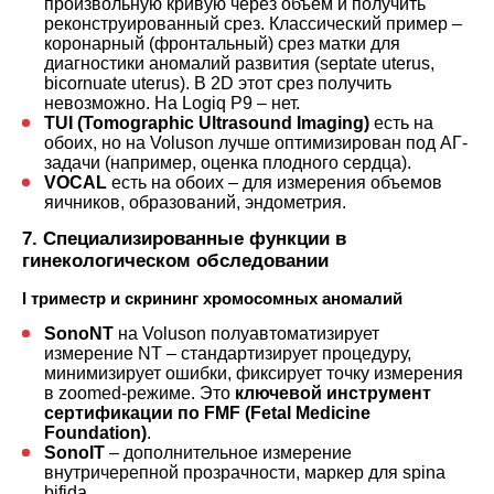
произвольную кривую через объем и получить
реконструированный срез. Классический пример –
коронарный (фронтальный) срез матки для
диагностики аномалий развития (septate uterus,
bicornuate uterus). В 2D этот срез получить
невозможно. На Logiq P9 – нет.
TUI (Tomographic Ultrasound Imaging)
есть на
обоих, но на Voluson лучше оптимизирован под АГ-
задачи (например, оценка плодного сердца).
VOCAL
есть на обоих – для измерения объемов
яичников, образований, эндометрия.
7. Специализированные функции в
гинекологическом обследовании
I триместр и скрининг хромосомных аномалий
SonoNT
на Voluson полуавтоматизирует
измерение NT – стандартизирует процедуру,
минимизирует ошибки, фиксирует точку измерения
в zoomed-режиме. Это
ключевой инструмент
сертификации по FMF (Fetal Medicine
Foundation)
.
SonoIT
– дополнительное измерение
внутричерепной прозрачности, маркер для spina
bifida.