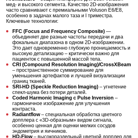
мед- и высокого сегмента. Качество 2D-изображения
часто сравнивают с премиальными Voluson E6/E8,
особенно в задачах малого таза и I триместра.
Ключевые технологии:
FFC (Focus and Frequency Composite)
—
объединяет две разные частоты передачи и два
фокальных диапазона в одном 2D-изображении.
Это дает одновременно глубокую проницаемость и
высокую детализацию – критически важно для
пациенток с повышенной массой тела.
CRI (Compound Resolution Imaging)/CrossXBeam
– пространственное суммирование для
уменьшения артефактов и лучшей визуализации
границ тканей.
SRI-HD (Speckle Reduction Imaging)
– угнетение
спекл-шума без потери деталей.
Coded Harmonic Imaging с Pulse Inversion
–
гармоничное изображение для улучшения
контраста.
Radiantflow
– специальная обработка цветного
допплера с «3D-образным» видом сигнала,
особенно ценная для оценки мелких сосудов
эндометрия и яичников.
HD-Flow
– высокораздельный цветной допплер для