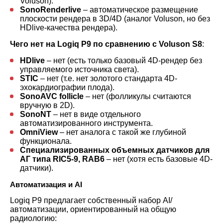
Voluson).
SonoRenderlive
– автоматическое размещение
плоскости рендера в 3D/4D (аналог Voluson, но без
HDlive-качества рендера).
Чего нет на Logiq P9 по сравнению с Voluson S8
:
HDlive
– нет (есть только базовый 4D-рендер без
управляемого источника света).
STIC
– нет (т.е. нет золотого стандарта 4D-
эхокардиографии плода).
SonoAVC follicle
– нет (фолликулы считаются
вручную в 2D).
SonoNT
– нет в виде отдельного
автоматизированного инструмента.
OmniView
– нет аналога с такой же глубиной
функционала.
Специализированных объемных датчиков для
АГ типа RIC5-9, RAB6
– нет (хотя есть базовые 4D-
датчики).
Автоматизация и AI
Logiq P9 предлагает собственный набор AI/
автоматизации, ориентированный на общую
радиологию: