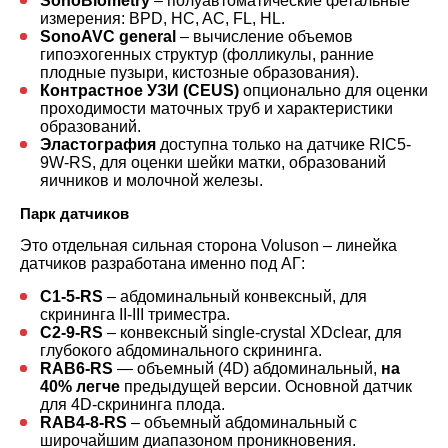
SonoBiometry
– полуавтоматические фетальные
измерения: BPD, HC, AC, FL, HL.
SonoAVC general
– вычисление объемов
гипоэхогенных структур (фолликулы, ранние
плодные пузыри, кистозные образования).
Контрастное УЗИ (CEUS)
опционально для оценки
проходимости маточных труб и характеристики
образований.
Эластография
доступна только на датчике RIC5-
9W-RS, для оценки шейки матки, образований
яичников и молочной железы.
Парк датчиков
Это отдельная сильная сторона Voluson – линейка
датчиков разработана именно под АГ:
C1-5-RS
– абдоминальный конвексный, для
скрининга II-III триместра.
C2-9-RS
– конвексный single-crystal XDclear, для
глубокого абдоминального скрининга.
RAB6-RS
— объемный (4D) абдоминальный,
на
40% легче
предыдущей версии. Основной датчик
для 4D-скрининга плода.
RAB4-8-RS
– объемный абдоминальный с
широчайшим диапазоном проникновения.