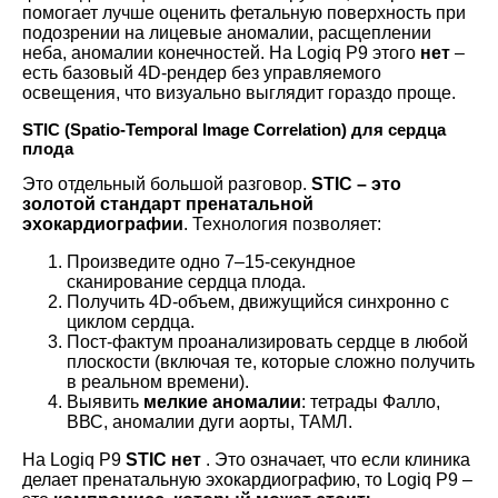
помогает лучше оценить фетальную поверхность при
подозрении на лицевые аномалии, расщеплении
неба, аномалии конечностей. На Logiq P9 этого
нет
–
есть базовый 4D-рендер без управляемого
освещения, что визуально выглядит гораздо проще.
STIC (Spatio-Temporal Image Correlation) для сердца
плода
Это отдельный большой разговор.
STIC – это
золотой стандарт пренатальной
эхокардиографии
. Технология позволяет:
Произведите одно 7–15-секундное
сканирование сердца плода.
Получить 4D-объем, движущийся синхронно с
циклом сердца.
Пост-фактум проанализировать сердце в любой
плоскости (включая те, которые сложно получить
в реальном времени).
Выявить
мелкие аномалии
: тетрады Фалло,
ВВС, аномалии дуги аорты, ТАМЛ.
На Logiq P9
STIC нет
. Это означает, что если клиника
делает пренатальную эхокардиографию, то Logiq P9 –