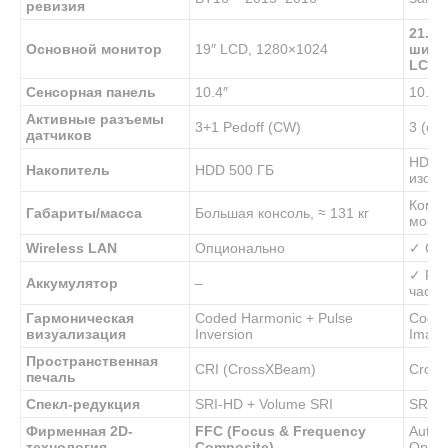
ревизия
21.5″
Основной монитор
19″ LCD, 1280×1024
широ
LCD 
Сенсорная панель
10.4″
10.4″
Активные разъемы
3+1 Pedoff (CW)
3 (опц
датчиков
HDD 3
Накопитель
HDD 500 ГБ
изоб
Компа
Габариты/масса
Большая консоль, ≈ 131 кг
моби
Wireless LAN
Опционально
✓ Ст
✓ Pow
Аккумулятор
–
час)
Гармоническая
Coded Harmonic + Pulse
Coded
визуализация
Inversion
Imagi
Пространственная
CRI (CrossXBeam)
Cros
печаль
Спекл-редукция
SRI-HD + Volume SRI
SRI-
Фирменная 2D-
FFC (Focus & Frequency
Auto 
технология
Composite)
Optim