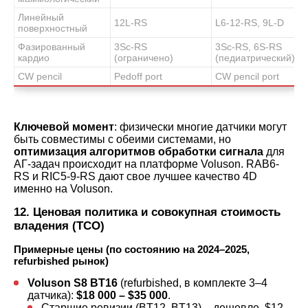
Линейный
12L-RS
L6-12-RS, 9L-D
поверхностный
Фазированный
3Sc-RS
3Sc-RS, 6S-RS
кардио
(ограничено)
(педиатрический)
CW pencil
Pedoff port
CW pencil port
Ключевой момент
: физически многие датчики могут
быть совместимы с обеими системами, но
оптимизация алгоритмов обработки сигнала
для
АГ-задач происходит на платформе Voluson. RAB6-
RS и RIC5-9-RS дают свое лучшее качество 4D
именно на Voluson.
12. Ценовая политика и совокупная стоимость
владения (TCO)
Примерные цены (по состоянию на 2024–2025,
refurbished рынок)
Voluson S8 BT16
(refurbished, в комплекте 3–4
датчика):
$18 000 – $35 000
.
Старшие ревизии (BT12, BT13) – дешевле, $12