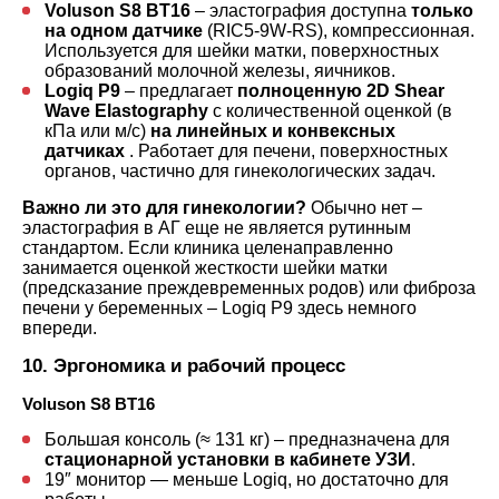
Voluson S8 BT16
– эластография доступна
только
на одном датчике
(RIC5-9W-RS), компрессионная.
Используется для шейки матки, поверхностных
образований молочной железы, яичников.
Logiq P9
– предлагает
полноценную 2D Shear
Wave Elastography
с количественной оценкой (в
кПа или м/с)
на линейных и конвексных
датчиках
. Работает для печени, поверхностных
органов, частично для гинекологических задач.
Важно ли это для гинекологии?
Обычно нет –
эластография в АГ еще не является рутинным
стандартом. Если клиника целенаправленно
занимается оценкой жесткости шейки матки
(предсказание преждевременных родов) или фиброза
печени у беременных – Logiq P9 здесь немного
впереди.
10. Эргономика и рабочий процесс
Voluson S8 BT16
Большая консоль (≈ 131 кг) – предназначена для
стационарной установки в кабинете УЗИ
.
19″ монитор — меньше Logiq, но достаточно для