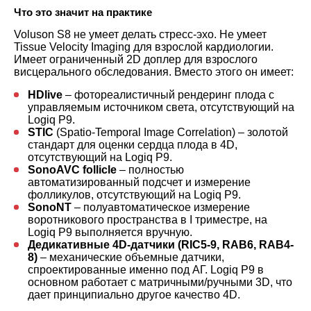
Что это значит на практике
Voluson S8 не умеет делать стресс-эхо. Не умеет
Tissue Velocity Imaging для взрослой кардиологии.
Имеет ограниченный 2D доплер для взрослого
висцерального обследования. Вместо этого он имеет:
HDlive
– фотореалистичный рендеринг плода с
управляемым источником света, отсутствующий на
Logiq P9.
STIC
(Spatio-Temporal Image Correlation) – золотой
стандарт для оценки сердца плода в 4D,
отсутствующий на Logiq P9.
SonoAVC follicle
– полностью
автоматизированный подсчет и измерение
фолликулов, отсутствующий на Logiq P9.
SonoNT
– полуавтоматическое измерение
воротникового пространства в I триместре, на
Logiq P9 выполняется вручную.
Дедикативные 4D-датчики (RIC5-9, RAB6, RAB4-
8)
– механические объемные датчики,
спроектированные именно под АГ. Logiq P9 в
основном работает с матричными/ручными 3D, что
дает принципиально другое качество 4D.