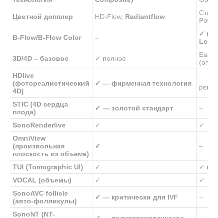
Стан
Цветной допплер
HD-Flow,
Radiantflow
Power
✓ (у
B-Flow/B-Flow Color
–
Logiq
Easy 
3D/4D – базовое
✓ полное
(опц.)
HDlive
— (то
(фотореалистический
✓ — фирменная технология
ренде
4D)
STIC (4D сердца
✓ — золотой стандарт
–
плода)
SonoRenderlive
✓
✓
OmniView
(произвольная
✓
–
плоскость из объема)
TUI (Tomographic UI)
✓
✓ (4D
VOCAL (объемы)
✓
✓
SonoAVC follicle
✓ — критически для IVF
–
(авто-фолликулы)
SonoNT (NT-