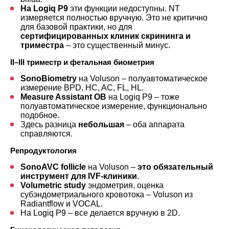
На Logiq P9
эти функции недоступны. NT
измеряется полностью вручную. Это не критично
для базовой практики, но для
сертифицированных клиник скрининга и
триместра
– это существенный минус.
II–III триместр и фетальная биометрия
SonoBiometry
на Voluson – полуавтоматическое
измерение BPD, HC, AC, FL, HL.
Measure Assistant OB
на Logiq P9 – тоже
полуавтоматическое измерение, функционально
подобное.
Здесь разница
небольшая
– оба аппарата
справляются.
Репродуктология
SonoAVC follicle
на Voluson –
это обязательный
инструмент для IVF-клиники
.
Volumetric study
эндометрия, оценка
субэндометриального кровотока – Voluson из
Radiantflow и VOCAL.
На Logiq P9 – все делается вручную в 2D.