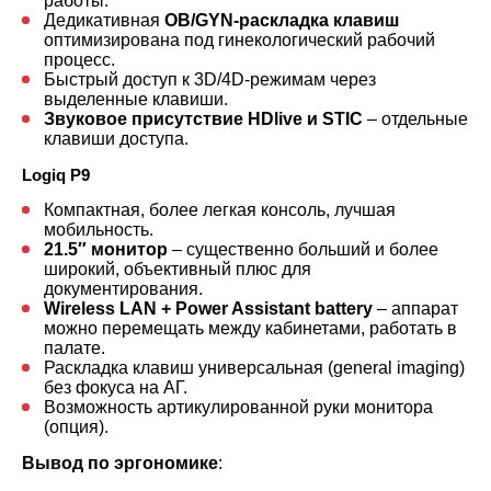
работы.
Дедикативная
OB/GYN-раскладка клавиш
оптимизирована под гинекологический рабочий
процесс.
Быстрый доступ к 3D/4D-режимам через
выделенные клавиши.
Звуковое присутствие HDlive и STIC
– отдельные
клавиши доступа.
Logiq P9
Компактная, более легкая консоль, лучшая
мобильность.
21.5″ монитор
– существенно больший и более
широкий, объективный плюс для
документирования.
Wireless LAN + Power Assistant battery
– аппарат
можно перемещать между кабинетами, работать в
палате.
Раскладка клавиш универсальная (general imaging)
без фокуса на АГ.
Возможность артикулированной руки монитора
(опция).
Вывод по эргономике
: