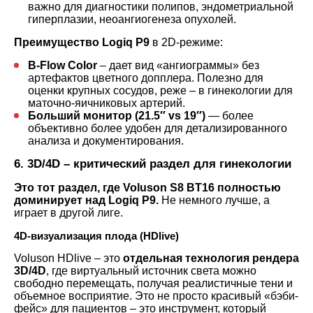
важно для диагностики полипов, эндометриальной
гиперплазии, неоангиогенеза опухолей.
Преимущество Logiq P9
в 2D-режиме:
B-Flow Color
– дает вид «ангиограммы» без
артефактов цветного допплера. Полезно для
оценки крупных сосудов, реже – в гинекологии для
маточно-яичниковых артерий.
Больший монитор (21.5″ vs 19″)
— более
объективно более удобен для детализированного
анализа и документирования.
6. 3D/4D – критический раздел для гинекологии
Это тот раздел, где Voluson S8 BT16 полностью
доминирует над Logiq P9.
Не немного лучше, а
играет в другой лиге.
4D-визуализация плода (HDlive)
Voluson HDlive – это
отдельная технология рендера
3D/4D
, где виртуальный источник света можно
свободно перемещать, получая реалистичные тени и
объемное восприятие. Это не просто красивый «бэби-
фейс» для пациентов – это инструмент, который