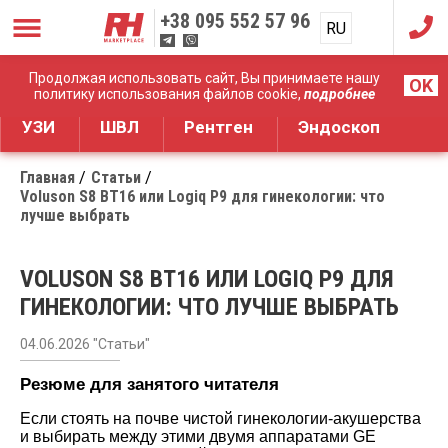
+38
095 552 57 96
RU
UA
Дистрибуция медицинского оборудования
Продолжая использовать сайт, Вы принимаете нашу
OK
политику использования файлов cookie,
подробнее
УЗИ
ШВЛ
Рентген
Эндоскоп
Главная
Статьи
Voluson S8 BT16 или Logiq P9 для гинекологии: что
лучше выбрать
VOLUSON S8 BT16 ИЛИ LOGIQ P9 ДЛЯ
ГИНЕКОЛОГИИ: ЧТО ЛУЧШЕ ВЫБРАТЬ
04.06.2026 "Статьи"
Резюме для занятого читателя
Если стоять на почве чистой гинекологии-акушерства
и выбирать между этими двумя аппаратами GE