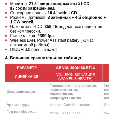
Монитор:
21.5″ широкоформатный LCD
с
высоким разрешением.
Сенсорная панель:
10.4″ wide LCD
.
Разъемы датчиков:
3 активных + 4-й опционно +
1 CW pencil
.
Накопитель HDD,
358 ГБ
под данные пациентов
без компрессии.
Frame rate: до
2399 fps
.
Wireless LAN, Power Assistant battery (~1 час
автономной работы).
DICOM 3.0 полный пакет.
4. Большая сравнительная таблица
ПАРАМЕТР
GE VOLUSON S8 BT16
VOLUSON SIGNATURE
LO
ЛИНЕЙКА GE
(WOMEN’S HEALTH)
Гинекология, акушерство,
Униве
перинатология,
servi
Специализация
маммология,
сосуд
репродуктология
повер
Архитектура
Voluson Core Architecture
S-Agil
Год платформы/
BT16 ≈ 2015–2016
Запус