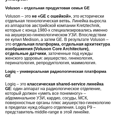
Voluson – отдельная продуктовая семья GE
Voluson – это
не «GE с ошейкой»
, это исторически
отдельная технологическая ветвь. Линейка выросла
из аппаратов австрийской компании Kretztechnik,
которые с конца 1980-х специализировались именно
на акушерско-гинекологическом УЗИ. Впоследствии
ее купил Medison, а затем GE. В результате Voluson –
это
отдельная платформа, отдельная архитектура
изображения (Voluson Core Architecture),
отдельные датчики
, заточенные под нужды
женского здоровья: акушерство, гинекология,
перинатология, репродуктология, маммология.
Logiq – универсальная радиологическая платформа
GE
Logiq – это
классическая shared-service линейка
GE
: один аппарат на радиологическое отделение,
который должен «уметь все понемногу» –
абдоминальное УЗИ, кардио, сосуды, МСК,
поверхностные органы плюс акушерство-гинекологию
в пределах нужд общего отделения. Logiq P9 –
представитель middle-range в этой линейке.