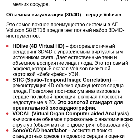
мелких сосудов.
Объемная визуализация (3D/4D) – сердце Voluson
Это самое важное преимущество системы в АГ.
Voluson S8 BT16 предлагает полный набор 3D/4D-
инструментов:
HDlive (4D Virtual HD)
– фотореалистичный
рендеринг 3D/4D с управляемым виртуальным
источником света. Дает естественные тени и
объемное восприятие лица плода. Это тот самый
эффект, который оказал Voluson визитной
карточкой «бэби-фейс» УЗИ.
STIC (Spatio-Temporal Image Correlation)
—
реконструкция 4D-объема движущегося сердца
плода. Позволяет пост-фактум анализировать
сердце по любой проекции, включая плоскости,
недоступные в 2D.
Это золотой стандарт для
пренатальной эхокардиографии.
VOCAL (Virtual Organ Computer-aided AnaLysis)
–
вычисление объемов произвольных анатомических
структур (объем матки, эндометрия, образований).
SonoVCAD heart/labor
– ассистент поиска
стандартных срезов плодового сердца и оценки