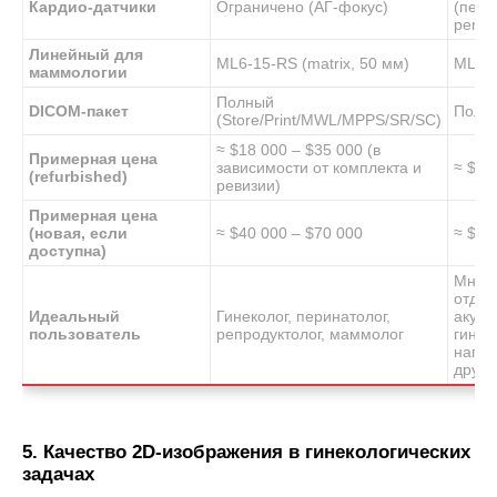
Кардио-датчики
Ограничено (АГ-фокус)
(педи
pencil
Линейный для
ML6-15-RS (matrix, 50 мм)
ML6-1
маммологии
Полный
DICOM-пакет
Полн
(Store/Print/MWL/MPPS/SR/SC)
≈ $18 000 – $35 000 (в
Примерная цена
зависимости от комплекта и
≈ $19
(refurbished)
ревизии)
Примерная цена
(новая, если
≈ $40 000 – $70 000
≈ $30
доступна)
Мног
отдел
Идеальный
Гинеколог, перинатолог,
акуше
пользователь
репродуктолог, маммолог
гинек
напра
други
5. Качество 2D-изображения в гинекологических
задачах