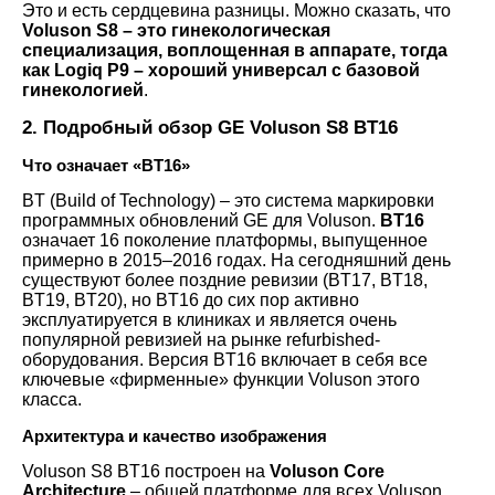
Это и есть сердцевина разницы. Можно сказать, что
Voluson S8 – это гинекологическая
специализация, воплощенная в аппарате, тогда
как Logiq P9 – хороший универсал с базовой
гинекологией
.
2. Подробный обзор GE Voluson S8 BT16
Что означает «BT16»
BT (Build of Technology) – это система маркировки
программных обновлений GE для Voluson.
BT16
означает 16 поколение платформы, выпущенное
примерно в 2015–2016 годах. На сегодняшний день
существуют более поздние ревизии (BT17, BT18,
BT19, BT20), но BT16 до сих пор активно
эксплуатируется в клиниках и является очень
популярной ревизией на рынке refurbished-
оборудования. Версия BT16 включает в себя все
ключевые «фирменные» функции Voluson этого
класса.
Архитектура и качество изображения
Voluson S8 BT16 построен на
Voluson Core
Architecture
– общей платформе для всех Voluson