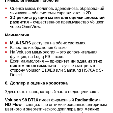
Гинекологическая патология
Оценка миом, полипов, аденомиоза, образований
яичников – обе системы справляются в 2D.
3D-реконструкция матки для оценки аномалий
развития
– существенное преимущество Voluson
через OmniView.
Маммология
ML6-15-RS
доступен на обеих системах.
Качество изображения близко.
На Voluson маммология – это дополнительная
функция, на Logiq P9 – тоже.
Если маммология — приоритет,
ни одна из этих
систем не оптимальна
— лучше смотреть в
сторону Voluson E10/E8 или Samsung HS70A с S-
Detect.
8. Доплер и оценка кровотока
Здесь есть нюанс, который часто недооценивают:
Voluson S8 BT16
имеет фирменный
Radiantflow +
HD-Flow
– специально оптимизированные алгоритмы
цветного и энергетического допплера для
мелких