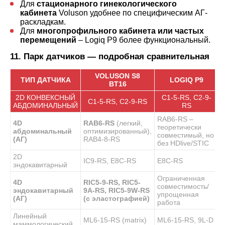
Для
стационарного гинекологического
кабинета
Voluson удобнее по специфическим АГ-
раскладкам.
Для
многопрофильного кабинета или частых
перемещений
– Logiq P9 более функциональный.
11. Парк датчиков — подробная сравнительная
VOLUSON S8
ТИП ДАТЧИКА
LOGIQ P9
BT16
2D КОНВЕКСНЫЙ
C1-5-RS, C2-9-
C1-5-RS, C2-9-RS
АБДОМИНАЛЬНЫЙ
RS
RAB6-RS –
4D
RAB6-RS
(легкий,
теоретически
абдоминальный
оптимизированный),
совместимый, но
(АГ)
RAB4-8-RS
без HDlive/STIC
2D
IC9-RS, E8C-RS
E8C-RS
эндокавитарный
Ограниченная
4D
RIC5-9-RS, RIC5-
совместимость/
эндокавитарный
9A-RS, RIC5-9W-RS
упрощенная
(АГ)
(с эластографией)
работа
Линейный
ML6-15-RS (matrix)
ML6-15-RS, 9L-D
маммологический