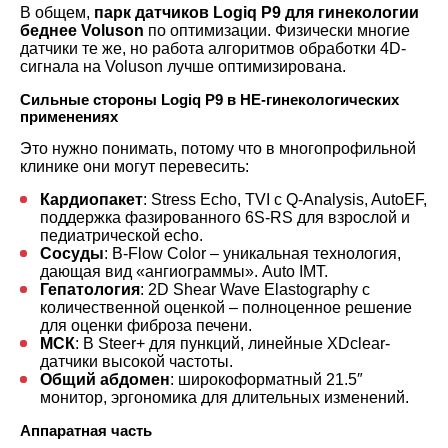
В общем,
парк датчиков Logiq P9 для гинекологии
беднее Voluson
по оптимизации. Физически многие
датчики те же, но работа алгоритмов обработки 4D-
сигнала на Voluson лучше оптимизирована.
Сильные стороны Logiq P9 в НЕ-гинекологических
применениях
Это нужно понимать, потому что в многопрофильной
клинике они могут перевесить:
Кардиопакет
: Stress Echo, TVI с Q-Analysis, AutoEF,
поддержка фазированного 6S-RS для взрослой и
педиатрической echo.
Сосуды
: B-Flow Color – уникальная технология,
дающая вид «ангиограммы». Auto IMT.
Гепатология
: 2D Shear Wave Elastography с
количественной оценкой – полноценное решение
для оценки фиброза печени.
МСК
: B Steer+ для пункций, линейные XDclear-
датчики высокой частоты.
Общий абдомен
: широкоформатный 21.5″
монитор, эргономика для длительных изменений.
Аппаратная часть