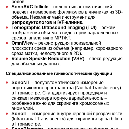
родов.
SonoAVC follicle
– полностью автоматический
подсчет и измерение фолликулов в яичниках из 3D-
объема. Незаменимый инструмент для
репродуктологов и IVF-клиник
.
Tomographic Ultrasound Imaging (TUI)
– режим
отображения объема в виде серии параллельных
срезов, аналогично МРТ/КТ.
OmniView
– реконструкция произвольной
плоскости среза из объема (например, коронарного
среза матки, недоступного в 2D).
Volume Speckle Reduction (VSR)
– спекл-редукция
для объемных данных.
Специализированные гинекологические функции
SonoNT
– полуавтоматическое измерение
воротникового пространства (Nuchal Translucency)
в I триместре. Стандартизирует процедуру и
снижает межоператорную вариабельность –
особенно важно для скрининга хромосомных
аномалий.
SonoIT
– измерение внутричерепной прозрачности
(Intracranial Translucency) для скрининга spina bifida
в I триместре.