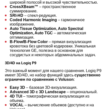
широкой полосой и высокой чувствительностью.
CrossXBeam™
– пространственное
суммирование.
SRI-HD
– спекл-редукция.
Coded Harmonic Imaging
– гармоничное
изображение.
Auto Tissue Optimization, Auto Spectral
Optimization, Auto TGC
– автоматическая
оптимизация.
B-Flow/B-Flow Color
– прямая визуализация
кровотока без цветовой кодировки. Уникальная
технология GE, полезна в основном для
сосудистых и некоторых абдоминальных задач.
3D/4D на Logiq P9
Это важный момент для нашего сравнения. Logiq P9
имеет 3D/4D, но набор функций здесь
существенно
ограничен по сравнению с Voluson
:
Easy 3D
– базовая 3D-визуализация.
Advanced 3D с 3D Landscape
– опциональный.
4D TUI
– томографическая визуализация из
объема.
VOCAL
– вычисление объемов (доступно и на