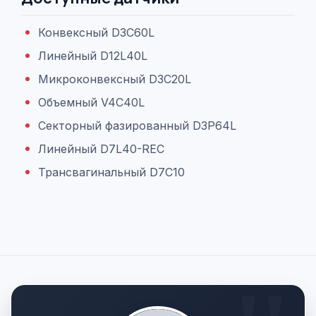
Конвексный D3C60L
Линейный D12L40L
Микроконвексный D3C20L
Объемный V4C40L
Секторный фазированный D3P64L
Линейный D7L40-REC
Трансвагинальный D7C10