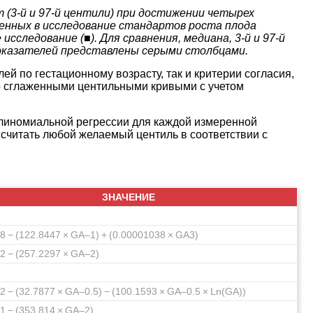
 (3-й и 97-й центили) при достижении четырех
ченных в исследование стандартов роста плода
следование (■). Для сравнения, медиана, 3-й и 97-й
оказателей представлены серыми столбцами.
ей по гестационному возрасту, так и критерии согласия,
о сглаженными центильными кривыми с учетом
олиномиальной регрессии для каждой измеренной
ссчитать любой желаемый центиль в соответствии с
ЗНАЧЕНИЕ
8 − (122.8447 × GA–1) + (0.00001038 × GA3)
2 − (257.2297 × GA–2)
2 − (32.7877 × GA–0.5) − (100.1593 × GA–0.5 × Ln(GA))
1 − (353.814 × GA–2)