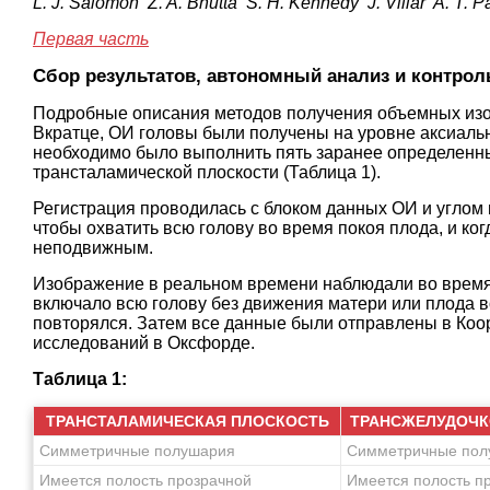
L. J. Salomon Z. A. Bhutta S. H. Kennedy J. Villar A. T.
Первая часть
Сбор результатов, автономный анализ и контрол
Подробные описания методов получения объемных изоб
Вкратце, ОИ головы были получены на уровне аксиаль
необходимо было выполнить пять заранее определенны
трансталамической плоскости (Таблица 1).
Регистрация проводилась с блоком данных ОИ и углом 
чтобы охватить всю голову во время покоя плода, и ко
неподвижным.
Изображение в реальном времени наблюдали во время 
включало всю голову без движения матери или плода в
повторялся. Затем все данные были отправлены в Коо
исследований в Оксфорде.
Таблица 1:
ТРАНСТАЛАМИЧЕСКАЯ ПЛОСКОСТЬ
ТРАНСЖЕЛУДОЧК
Симметричные полушария
Симметричные пол
Имеется полость прозрачной
Имеется полость п