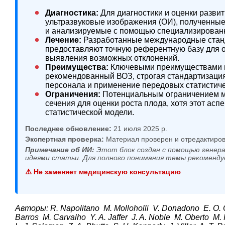
Диагностика:
Для диагностики и оценки разви
ультразвуковые изображения (ОИ), полученные
и анализируемые с помощью специализированн
Лечение:
Разработанные международные станда
предоставляют точную референтную базу для о
выявления возможных отклонений.
Преимущества:
Ключевыми преимуществами и
рекомендованный ВОЗ, строгая стандартизация
персонала и применение передовых статистиче
Ограничения:
Потенциальным ограничением мо
сечения для оценки роста плода, хотя этот асп
статистической модели.
Последнее обновление:
21 июля 2025 р.
Экспертная проверка:
Материал проверен и отредактиров
Примечание об ИИ:
Этот блок создан с помощью генера
идеями статьи. Для полного понимания темы рекоменду
⚠️ Не заменяет медицинскую консультацию
Авторы: R. Napolitano M. Molloholli V. Donadono E. O.
Barros M. Carvalho Y. A. Jaffer J. A. Noble M. Oberto M.