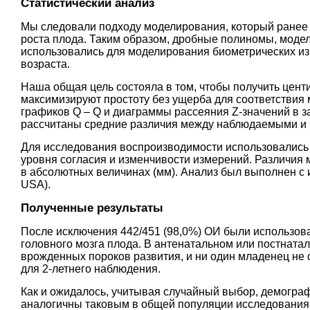
Статистический анализ
Мы следовали подходу моделирования, который ранее 
роста плода. Таким образом, дробные полиномы, моде
использовались для моделирования биометрических изм
возраста.
Наша общая цель состояла в том, чтобы получить цент
максимизируют простоту без ущерба для соответствия
графиков Q – Q и диаграммы рассеяния Z-значений в з
рассчитаны средние различия между наблюдаемыми и
Для исследования воспроизводимости использовались 
уровня согласия и изменчивости измерений. Различия
в абсолютных величинах (мм). Анализ был выполнен с исп
USA).
Полученные результаты
После исключения 442/451 (98,0%) ОИ были использов
головного мозга плода. В антенатальном или постнат
врожденных пороков развития, и ни один младенец не
для 2-летнего наблюдения.
Как и ожидалось, учитывая случайный выбор, демогра
аналогичны таковым в общей популяции исследования,