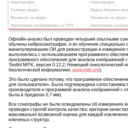
перегородки
перегородки
Таламус виден
Видны боковые жел
Мозжечок не виден
Мозжечок не виден
Увеличение изображения на 30%
Увеличение изобра
Офлайн-анализ был проведен четырьмя опытными соно
обучены нейросонографии, и их обучение специально с
манипулированию ОИ для реконструкции и измерения 
выполнялись с использованием программного обеспече
программного обеспечения для анализа изображений с о
Toolkit MITK, версия 0.12.2; Немецкий онкологический 
биологической информатики,
www.mitk.org
).
Это было сделано потому, что программное обеспечен
для пользователя». Была подтверждена сопоставимос
производителя и программой анализа изображений с 
была в пределах 0,7 мм).
Все сонографы не были осведомлены об измерениях во
проведен строгий контроль качества: критерии качест
максимально возможной оценки для каждой извлеченно
ключевых структур.