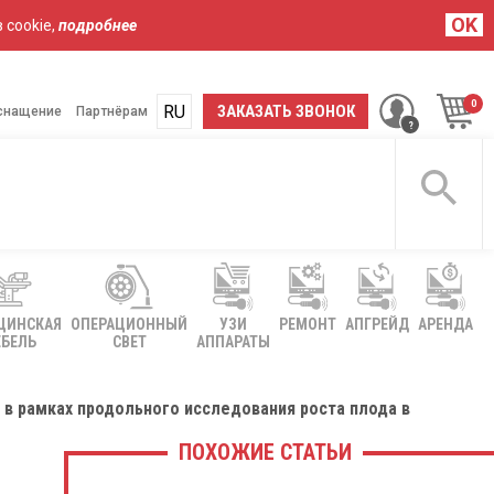
OK
 cookie,
подробнее
RU
UA
ЗАКАЗАТЬ ЗВОНОК
снащение
Партнёрам
ЦИНСКАЯ
ОПЕРАЦИОННЫЙ
УЗИ
РЕМОНТ
АПГРЕЙД
АРЕНДА
БЕЛЬ
СВЕТ
АППАРАТЫ
в рамках продольного исследования роста плода в
ПОХОЖИЕ СТАТЬИ