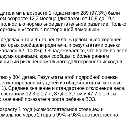
ителями в возрасте 1 года; из них 289 (97,3%) были
 возрасте 12,3 месяца (диапазон от 10,9 до 19,4
 полностью нормальное двигательное развитие. Только
ддержки» и «стоять с посторонней помощью».
пределах 5-го и 95-го центиля. В целом было хорошее
 которых сообщали родители, и результатами оценки
пазон 92–100%)). Обнадеживает то, что почти во всех
 двумя оценками, врач сообщал о более раннем
я низкий риск ненормального долгосрочного исхода в
но у 304 детей. Результаты этой подробной оценки
егистрированной у детей из общей когорты, которые
 1). Среднее значение и стандартное отклонение веса,
ставили 12,3 ± 1,7 кг, 87,4 ± 3,7 см и 47,7 ± 1,6 см,
 значений показателя роста ребенка ВОЗ.
озрасту 1 года («самостоятельное стояние» и
рмальное через 2 года в 99% и 98% соответственно.