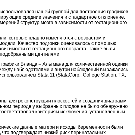
использовался нашей группой для построения графиков
лирующие средние значения и стандартное отклонение,
ерений структур мозга в зависимости от гестационного
или, которые плавно изменяются с возрастом и
 модели. Качество подгонки оценивалось с помощью
ависимости от гестационного возраста. Также были
 подобранными центилями.
графики Бланда – Альтмана для количественной оценки
 между наблюдателями и внутри наблюдений выражались
ользованием Stata 11 (StataCorp., College Station, TX,
аны для реконструкции плоскостей и создания диаграмм
альном периоде у выбранных плодов не было обнаружено
 соответствовал критериям исключения, установленным
фические данные матери и исходы беременности были
 что подтверждает низкий риск перинатальных