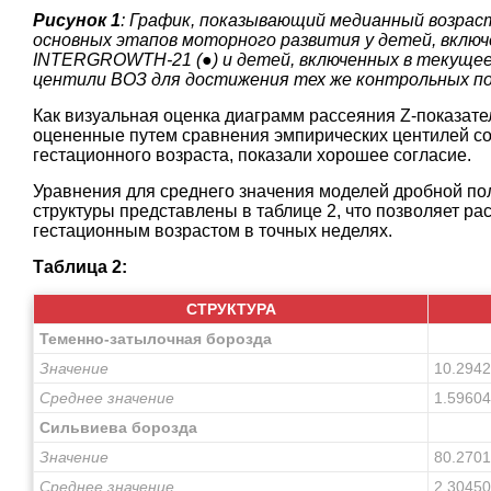
Рисунок 1
: График, показывающий медианный возраст
основных этапов моторного развития у детей, вклю
INTERGROWTH-21 (●) и детей, включенных в текущее ис
центили ВОЗ для достижения тех же контрольных п
Как визуальная оценка диаграмм рассеяния Z-показател
оцененные путем сравнения эмпирических центилей с
гестационного возраста, показали хорошее согласие.
Уравнения для среднего значения моделей дробной п
структуры представлены в таблице 2, что позволяет ра
гестационным возрастом в точных неделях.
Таблица 2:
СТРУКТУРА
Теменно-затылочная борозда
Значение
10.2942
Среднее значение
1.59604
Сильвиева борозда
Значение
80.2701
Среднее значение
2.30450