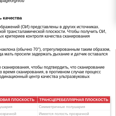
 Papageorghiou
ь качества
ражений (ОИ) представлены в других источниках.
ной трансталамической плоскости. Чтобы получить ОИ,
х критериев контроля качества сканирования
наклона (обычно 70°), отрегулированным таким образом,
гда мать просили задержать дыхание и датчик оставался
сканирования, чтобы подтвердить, что сканирование
о время сканирования, в противном случае процесс
рдинационный центр качества ультразвуковых
ОВАЯ ПЛОСКОСТЬ
ТРАНСЦЕРЕБЕЛЛЯРНАЯ ПЛОСКОСТЬ
ушария
Симметричные полушария
розрачной
Имеется полость прозрачной