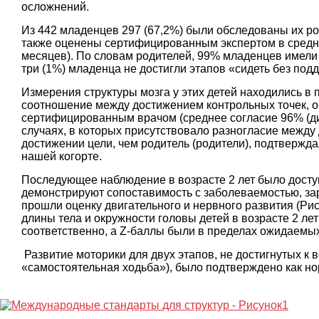
осложнений.
Из 442 младенцев 297 (67,2%) были обследованы их род
также оценены сертифицированным экспертом в среднем
месяцев). По словам родителей, 99% младенцев имели
три (1%) младенца не достигли этапов «сидеть без по
Измерения структуры мозга у этих детей находились в 
соотношение между достижением контрольных точек, о
сертифицированным врачом (среднее согласие 96% (диа
случаях, в которых присутствовало разногласие между
достижении цели, чем родитель (родители), подтвержда
нашей когорте.
Последующее наблюдение в возрасте 2 лет было доступ
демонстрируют сопоставимость с заболеваемостью, зар
прошли оценку двигательного и нервного развития (Рис
длины тела и окружности головы детей в возрасте 2 лет со
соответственно, а Z-баллы были в пределах ожидаемых
Развитие моторики для двух этапов, не достигнутых к в
«самостоятельная ходьба»), было подтверждено как но