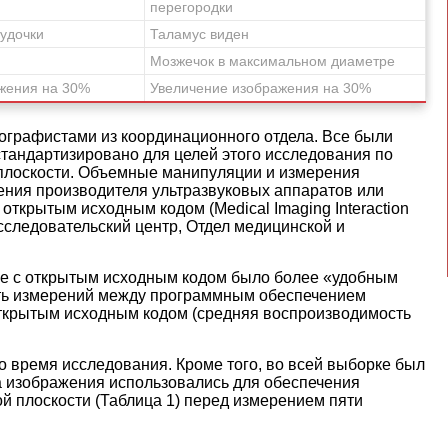
перегородки
удочки
Таламус виден
Мозжечок в максимальном диаметре
жения на 30%
Увеличение изображения на 30%
графистами из координационного отдела. Все были
тандартизировано для целей этого исследования по
плоскости. Объемные манипуляции и измерения
ния производителя ультразвуковых аппаратов или
ткрытым исходным кодом (Medical Imaging Interaction
исследовательский центр, Отдел медицинской и
ие с открытым исходным кодом было более «удобным
ть измерений между программным обеспечением
открытым исходным кодом (средняя воспроизводимость
 время исследования. Кроме того, во всей выборке был
ва изображения использовались для обеспечения
й плоскости (Таблица 1) перед измерением пяти