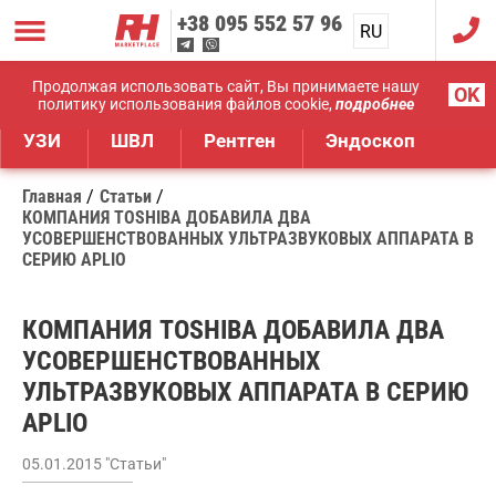
+38
095 552 57 96
RU
UA
Дистрибуция медицинского оборудования
Продолжая использовать сайт, Вы принимаете нашу
OK
политику использования файлов cookie,
подробнее
УЗИ
ШВЛ
Рентген
Эндоскоп
Главная
Статьи
КОМПАНИЯ TOSHIBA ДОБАВИЛА ДВА
УСОВЕРШЕНСТВОВАННЫХ УЛЬТРАЗВУКОВЫХ АППАРАТА В
СЕРИЮ APLIO
КОМПАНИЯ TOSHIBA ДОБАВИЛА ДВА
УСОВЕРШЕНСТВОВАННЫХ
УЛЬТРАЗВУКОВЫХ АППАРАТА В СЕРИЮ
APLIO
05.01.2015 "Статьи"