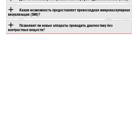
CANON APLIO
CHISON SONOGO EB
IO AIR
BEYOND
90
Какую возможность предоставляет превосходная микроваскулярная
аказ
визуализация (SMI)?
Под заказ
Под заказ
Позволяют ли новые аппараты проводить диагностику без
контрастных веществ?
е
Подробнее
Подробнее