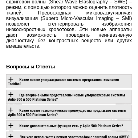
сдвиговой волны (Shear Wave Еlastography – SWE) –
режим, с помощью которого можно оценить плотность
тканей. Превосходная микроваскулярнуая
визуализация (Superb Micro-Vascular Imaging – SMI)
позволяет сгенгерировать изображения
низкоскоростных кровотоков. Эти новые аппараты
дают возможность проводить неинвазивную
диагностику без контрастных веществ или других
вмешательств.
Вопросы и Ответы
Какие новые ультразвуковые системы представила компания
Toshiba?
Где впервые были представлены новые ультразвуковые системы
ОБОРУДОВАНИЕ С
Aplio 300 и 500 Platinum Series?
ЭТОЙ
Какие новые технологические преимущества предлагают системы
Aplio 300 и 500 Platinum Series?
ТЕХНОЛОГИЕЙ
Какие дополнительные функции есть у Aplio 500 Platinum Series?
Для чего используется режим эластографии сдвиговой волны (SWE)?