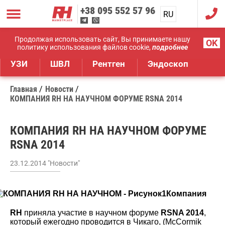
+38
095 552 57 96
RU
UA
Дистрибуция медицинского оборудования
Продолжая использовать сайт, Вы принимаете нашу
OK
политику использования файлов cookie,
подробнее
УЗИ
ШВЛ
Рентген
Эндоскоп
Главная
Новости
КОМПАНИЯ RH НА НАУЧНОМ ФОРУМЕ RSNA 2014
КОМПАНИЯ RH НА НАУЧНОМ ФОРУМЕ
RSNA 2014
23.12.2014 "Новости"
Компания
RH
приняла участие в научном форуме
RSNA 2014
,
который ежегодно проводится в Чикаго, (McCormik