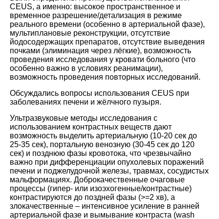
CEUS, а именно: высокое пространственное и
временное разрешение/детализация в режиме
реального времени (особенно в артериальной фазе),
мультиплановые реконструкции, отсутствие
йодосодержащих препаратов, отсутствие выведения
почками (элиминация через лёгкие), возможность
проведения исследования у кровати больного (что
особенно важно в условиях реанимации),
возможность проведения повторных исследований.
Обсуждались вопросы использования CEUS при
заболеваниях печени и жёлчного пузыря.
Ультразвуковые методы исследования с
использованием контрастных веществ дают
возможность выделить артериальную (10-20 сек до
25-35 сек), портальную венозную (30-45 сек до 120
сек) и позднюю фазы кровотока, что чрезвычайно
важно при дифференциации опухолевых поражений
печени и поджелудочной железы, травмах, сосудистых
мальформациях. Доброкачественные очаговые
процессы (гипер- или изоэхогенные/контрастные)
контрастируются до поздней фазы (>=2 хв), а
злокачественные – интенсивное усиление в ранней
артериальной фазе и вымывание контраста (wash