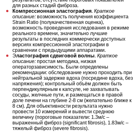
для разных стадий фиброза.
Компрессионная эластография
.
Краткое
описание:
возможность получения коэффициента
Strain Ratio (полукачественная оценка),
возможность проведения исследования в режиме
реального времени, значительно лучшие
результаты в последних коммерчески доступных
версиях компрессионной эластографии в
сравнении с предыдущими аппаратами.
Э
ластография сдвиговой волны
.
Краткое
описание:
простая методика, низкая
операторзависимость. Были определены
рекомендации: обследование нужно проходить при
нейтральной задержке вдоха (посредине вдоха, без
напряжения); контрольный объём должен быть
перпендикулярным к капсуле, не захватывать
сосуды, желчные пути, и размещаться в правой
доле печени на глубине 2-8 см (желательно ближе к
8 см). Для объективности результата нужно
провести 10 измерений и вывести среднюю
величину (пороговые показатели: 1.3м/с –
выраженный фиброз (significant fibrosis), 1.83м/с –
тяжелый фиброз (severe fibrosis).