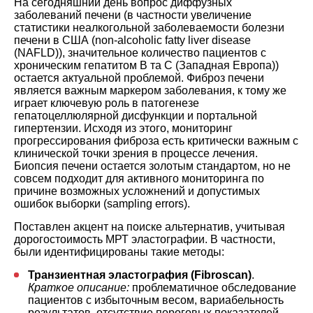
На сегодняшний день вопрос диффузных
заболеваний печени (в частности увеличение
статистики неалкогольной заболеваемости болезни
печени в США (non-alcoholic fatty liver disease
(NAFLD)), значительное количество пациентов с
хроническим гепатитом B та C (Западная Европа))
остается актуальной проблемой. Фиброз печени
является важным маркером заболевания, к тому же
играет ключевую роль в патогенезе
гепатоцеллюлярной дисфункции и портальной
гипертензии. Исходя из этого, мониторинг
прогрессирования фиброза есть критически важным с
клинической точки зрения в процессе лечения.
Биопсия печени остается золотым стандартом, но не
совсем подходит для активного мониторинга по
причине возможных усложнений и допустимых
ошибок выборки (sampling errors).
Поставлен акцент на поиске альтернатив, учитывая
дорогостоимость МРТ эластографии. В частности,
были идентифицированы такие методы:
Транзиентная эластография (Fibroscan)
.
Краткое описание:
проблематичное обследование
пациентов с избыточным весом, вариабельность
результатов, отсутствие пороговых показателей