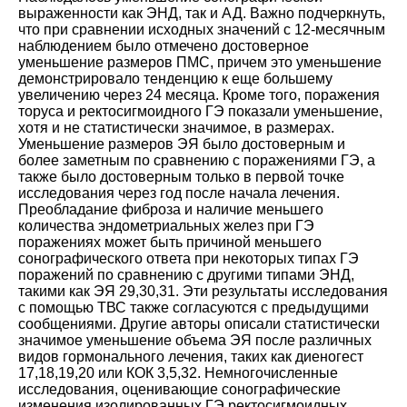
выраженности как ЭНД, так и АД. Важно подчеркнуть,
что при сравнении исходных значений с 12-месячным
наблюдением было отмечено достоверное
уменьшение размеров ПМС, причем это уменьшение
демонстрировало тенденцию к еще большему
увеличению через 24 месяца. Кроме того, поражения
торуса и ректосигмоидного ГЭ показали уменьшение,
хотя и не статистически значимое, в размерах.
Уменьшение размеров ЭЯ было достоверным и
более заметным по сравнению с поражениями ГЭ, а
также было достоверным только в первой точке
исследования через год после начала лечения.
Преобладание фиброза и наличие меньшего
количества эндометриальных желез при ГЭ
поражениях может быть причиной меньшего
сонографического ответа при некоторых типах ГЭ
поражений по сравнению с другими типами ЭНД,
такими как ЭЯ
29
,
30
,
31
. Эти результаты исследования
с помощью ТВС также согласуются с предыдущими
сообщениями. Другие авторы описали статистически
значимое уменьшение объема ЭЯ после различных
видов гормонального лечения, таких как диеногест
17
,
18
,
19
,
20
или КОК
3
,
5
,
32
. Немногочисленные
исследования, оценивающие сонографические
изменения изолированных ГЭ ректосигмоидных