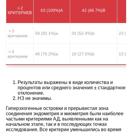
> 2
63 (100%)
A
42 (66.7%)
B
3
КРИТЕРИЕВ
> 3
58 (92.1%)
a
33 (52.4%)
b
23 (36
критериев
> 4
48 (76.2%)
a
18 (27.5%)
b
13 (20
критериев
Результаты выражены в виде количества и
процентов или среднего значения ± стандартное
отклонение.
НЗ не значимы.
Гиперэхогенные островки и прерывистая зона
соединения эндометрия и миометрия были наиболее
частыми критериями АД, выявленными как на
начальном этапе, так и в последующих точках
исследования. Все критерии уменьшились во время