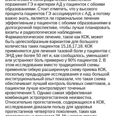
поражения ГЭ и критерии АД у пациенток с обоими
образованиями. Стоит отметить, что у высокого
процента пациентов ГЭ ассоциируется с АД, а потому
важно знать, является ли гормональное лечение
эффективным у пациентов с обоими образованиями в
долгосрочной перспективе, чтобы лучше планировать
визиты и радиологическое наблюдение.
Фармакологическое лечение, такое как КОК, может
быть целесообразным вариантом для большого
количества таких пациентов
15
,
16
,
17
,
18
. КОК
применяются для лечения тазовой боли у пациентов с
ЭНД уже более 50 лет и, как сообщалось, уменьшают
или устраняют боль примерно у 90% пациентов
2
. В
этом исследовании вместо традиционной схемы
применяли гибкую расширенную схему приема КОК,
поскольку предыдущие исследования и наш большой
институциональный опыт показали, что такая схема
обеспечивает лучший контроль болевых симптомов, а
пациентки лучше контролируют точечные
кровотечения
5
. Однако самая эффективная
комбинация эстропрогестагенов неизвестна.
Относительно прогестагенов, содержащихся в КОК,
исследования доказали пользу для здоровья
прогестагенов четвертого поколения, таких как