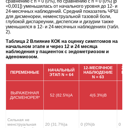
сравнению с n = 0 (0%), по сравнению с n = 0 (0%) [p
<0,001]) уменьшилась от начального уровня до 12- и
24-месячных наблюдений. Средний показатель ЧРШ
для дисменореи, неменструальной тазовой боли,
глубокой диспареунии, диспепсии и дизурии также
уменьшился в 12- и 24-месячных наблюдениях (табл.
2
).
Таблица 2 Влияние КОК на оценку симптомов на
начальном этапе и через 12 и 24 месяца
наблюдения у пациенток с эндометриозом и
аденомиозом.
12-МЕСЯЧНОЕ
24
НАЧАЛЬНЫЙ
ПЕРЕМЕННЫЕ
НАБЛЮДЕНИЕ
НА
ЭТАП N = 64
N = 63
ВЫРАЖЕННАЯ
52 (82.5%)
A
4(6.3%)
B
ДИСМЕНОРЕЯ*
Сильная не
менструальная
20 (31.7%)
a
0 (0%)
b
0 (0