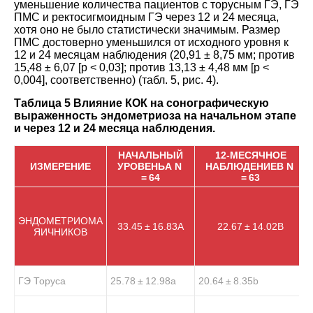
уменьшение количества пациентов с торусным ГЭ, ГЭ
ПМС и ректосигмоидным ГЭ через 12 и 24 месяца,
хотя оно не было статистически значимым. Размер
ПМС достоверно уменьшился от исходного уровня к
12 и 24 месяцам наблюдения (20,91 ± 8,75 мм; против
15,48 ± 6,07 [p < 0,03]; против 13,13 ± 4,48 мм [p <
0,004], соответственно) (табл.
5
, рис.
4
).
Таблица 5 Влияние КОК на сонографическую
выраженность эндометриоза на начальном этапе
и через 12 и 24 месяца наблюдения.
НАЧАЛЬНЫЙ
12-МЕСЯЧНОЕ
ИЗМЕРЕНИЕ
УРОВЕНЬ
A
N
НАБЛЮДЕНИЕ
B
N
= 64
= 63
ЭНДОМЕТРИОМА
33.45 ± 16.83
A
22.67 ± 14.02
B
ЯИЧНИКОВ
ГЭ Торуса
25.78 ± 12.98
a
20.64 ± 8.35
b