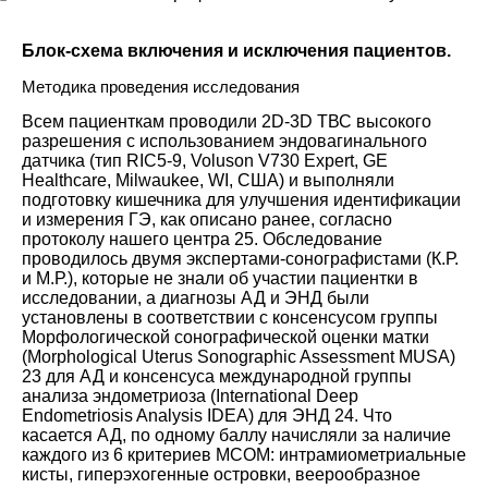
Блок-схема включения и исключения пациентов.
Методика проведения исследования
Всем пациенткам проводили 2D-3D ТВС высокого
разрешения с использованием эндовагинального
датчика (тип RIC5-9, Voluson V730 Expert, GE
Healthcare, Milwaukee, WI, США) и выполняли
подготовку кишечника для улучшения идентификации
и измерения ГЭ, как описано ранее, согласно
протоколу нашего центра
25
. Обследование
проводилось двумя экспертами-сонографистами (К.Р.
и М.Р.), которые не знали об участии пациентки в
исследовании, а диагнозы АД и ЭНД были
установлены в соответствии с консенсусом группы
Морфологической сонографической оценки матки
(Morphological Uterus Sonographic Assessment MUSA)
23
для АД и консенсуса международной группы
анализа эндометриоза (International Deep
Endometriosis Analysis IDEA) для ЭНД
24
. Что
касается АД, по одному баллу начисляли за наличие
каждого из 6 критериев МСОМ: интрамиометриальные
кисты, гиперэхогенные островки, веерообразное