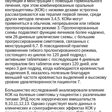
овуляции и менструации с помощью гормонального
лечения, при этом комбинированные оральные
контрацептивы (КОК) с низкими дозами эстрогена
рассматриваются как терапия первой линии, среди
других методов лечения
3
,
4
,
5
. КОКи могут
применяться в обычном, непрерывном или гибком
пролонгированном режиме
3
. Пролонгированные
схемы подавляют функцию яичников более надежно,
чем 28-дневные циклические схемы, с большим
прогрессированием симптомов, связанных с
менструацией
6
,
7
. В повседневной практике
применение гибкого пролонгированного режима,
состоящего из циклов по 120 дней подряд с
активными таблетками с последующим 4-дневным
интервалом без таблеток или через 120 дней, или
через 3 дня подряд, когда наблюдаются кровянистые
выделения
8
, оказалось полезным благодаря
меньшей частоте кровянистых выделений и высокому
уровню удовлетворенности пациенток
7
.
Большинство исследований анализировали влияние
КОК на болевые симптомы у пациенток с различными
типами ЭНД после хирургических вмешательств
9
,
10
,
11
,
12
,
13
. Однако существует мало данных о
клинических и сонографических эффектах КОК у