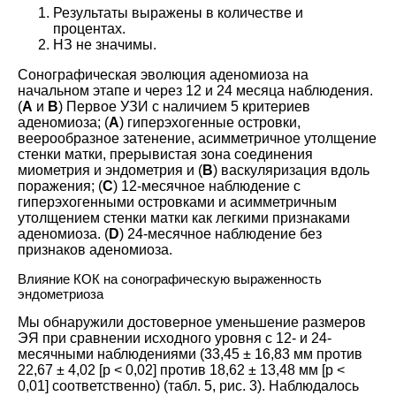
Результаты выражены в количестве и
процентах.
НЗ не значимы.
Сонографическая эволюция аденомиоза на
начальном этапе и через 12 и 24 месяца наблюдения.
(
A
и
B
) Первое УЗИ с наличием 5 критериев
аденомиоза; (
A
) гиперэхогенные островки,
веерообразное затенение, асимметричное утолщение
стенки матки, прерывистая зона соединения
миометрия и эндометрия и (
B
) васкуляризация вдоль
поражения; (
C
) 12-месячное наблюдение с
гиперэхогенными островками и асимметричным
утолщением стенки матки как легкими признаками
аденомиоза. (
D
) 24-месячное наблюдение без
признаков аденомиоза.
Влияние КОК на сонографическую выраженность
эндометриоза
Мы обнаружили достоверное уменьшение размеров
ЭЯ при сравнении исходного уровня с 12- и 24-
месячными наблюдениями (33,45 ± 16,83 мм против
22,67 ± 4,02 [p < 0,02] против 18,62 ± 13,48 мм [p <
0,01] соответственно) (табл.
5
, рис.
3
). Наблюдалось