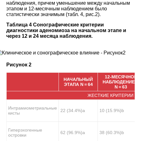
наблюдения, причем уменьшение между начальным
этапом и 12-месячным наблюдением было
статистически значимым (табл.
4
, рис.
2
).
Таблица 4 Сонографические критерии
диагностики аденомиоза на начальном этапе и
через 12 и 24 месяца наблюдения.
Рисунок 2
12-МЕСЯЧНОЕ
НАЧАЛЬНЫЙ
НАБЛЮДЕНИЕ
B
ЭТАП
A
N = 64
N = 63
ЖЕСТКИЕ КРИТЕРИИ
Интрамиометриальные
22 (34.4%)
a
10 (15.9%)
b
кисты
Гиперэхогенные
62 (96.9%)
a
38 (60.3%)
b
островки