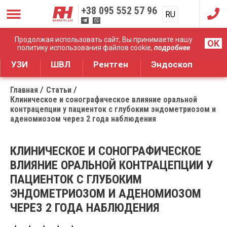
+38
095 552 57 96
RU
UA
Дистрибуция медицинского оборудования
Продолжая использовать сайт, Вы принимаете нашу
OK
политику использования файлов cookie,
подробнее
УЗИ
ШВЛ
Рентген
Эндоскоп
Главная
Статьи
Клиническое и сонографическое влияние оральной
контрацепции у пациенток с глубоким эндометриозом и
аденомиозом через 2 года наблюдения
КЛИНИЧЕСКОЕ И СОНОГРАФИЧЕСКОЕ
ВЛИЯНИЕ ОРАЛЬНОЙ КОНТРАЦЕПЦИИ У
ПАЦИЕНТОК С ГЛУБОКИМ
ЭНДОМЕТРИОЗОМ И АДЕНОМИОЗОМ
ЧЕРЕЗ 2 ГОДА НАБЛЮДЕНИЯ