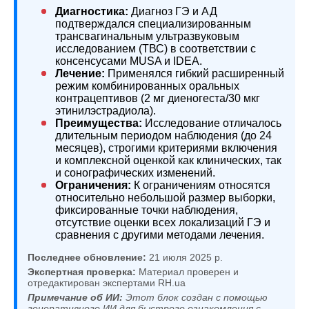
Диагностика:
Диагноз ГЭ и АД
подтверждался специализированным
трансвагинальным ультразвуковым
исследованием (ТВС) в соответствии с
консенсусами MUSA и IDEA.
Лечение:
Применялся гибкий расширенный
режим комбинированных оральных
контрацептивов (2 мг диеногеста/30 мкг
этинилэстрадиола).
Преимущества:
Исследование отличалось
длительным периодом наблюдения (до 24
месяцев), строгими критериями включения
и комплексной оценкой как клинических, так
и сонографических изменений.
Ограничения:
К ограничениям относятся
относительно небольшой размер выборки,
фиксированные точки наблюдения,
отсутствие оценки всех локализаций ГЭ и
сравнения с другими методами лечения.
Последнее обновление:
21 июля 2025 р.
Экспертная проверка:
Материал проверен и
отредактирован экспертами RH.ua
Примечание об ИИ:
Этот блок создан с помощью
генеративного ИИ для быстрого ознакомления с