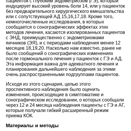
пациенток с глубоким эндометриозом (ГЭ), который
индуцирует высокий уровень боли
14
, или у пациенток
без предварительного хирургического вмешательства
или с сопутствующей АД
15
,
16
,
17
,
18
. Кроме того,
немногочисленные исследования, в которых
сообщается о сонографических эффектах этих
методов лечения, касаются изолированных пациентов
с ЭНД, преимущественно с эндометриомами
яичников (ЭЯ), и с периодами наблюдения менее 12
месяцев
18
,
19
,
20
. Насколько нам известно, ранее не
было сообщений о сонографических изменениях
после гормонального лечения у пациенток с ГЭ и АД.
Эта информация важна для адекватного лечения и
планирования дальнейшего наблюдения за этими
очень распространенными подгруппами пациентов.
Исходя из этого сценария, целью этого
проспективного наблюдения было оценить
изменения, происходящие в симптоматике и
сонографическом исследовании, о которых сообщали
через 12 и 24 месяца наблюдения пациенты с ГЭ и АГ,
которые получали гибкий расширенный режим
приема КОК.
Материалы и методы