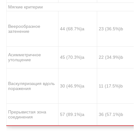
Мягкие критерии
Веерообразное
44 (68.7%)
a
23 (36.5%)
b
затенение
Асимметричное
45 (70.3%)
a
22 (34.9%)
b
утолщение
Васкуляризация вдоль
30 (46.9%)
a
11 (17.5%)
b
поражения
Прерывистая зона
57 (89.1%)
a
36 (57.1%)
b
соединения