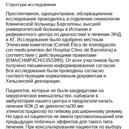
Структура исследования
Проспективное, одноцентровое, обсервационное
исследование проводилось в отделении гинекологии
Клинической больницы Барселоны, высшей
университетской больницы в Испании и
референтного центра по диагностике и лечению ЭНД
и АГ. Исследование было одобрено местным
Этическим комитетом (Comité Ético de Investigación
con medicamentos del Hospital Clínic de Barcelona) в
соответствии с действующими правилами
(EMA/CHMP/ICH/135/1995). От всех участников было
получено письменное информированное согласие.
Все исследования были проведены согласно
соответствующим нормативным документам и
Хельсинской декларации.
Пациентов, которые не были кандидатами на
хирургическое вмешательство, набирали в
амбулатории нашего центра и предлагали начать
лечение КОК (2 мг диеногеста/30 мкг
этинилэстрадиола) по гибкому расширенному режиму.
Ни одна из пациенток не имела противопоказаний или
предыдущих побочных эффектов для такого типа
лечения. При консультировании пациенток по выбору