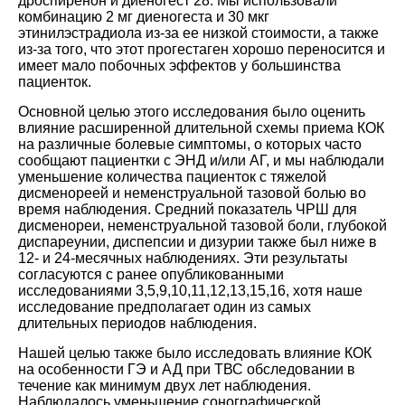
дроспиренон и диеногест
28
. Мы использовали
комбинацию 2 мг диеногеста и 30 мкг
этинилэстрадиола из-за ее низкой стоимости, а также
из-за того, что этот прогестаген хорошо переносится и
имеет мало побочных эффектов у большинства
пациенток.
Основной целью этого исследования было оценить
влияние расширенной длительной схемы приема КОК
на различные болевые симптомы, о которых часто
сообщают пациентки с ЭНД и/или АГ, и мы наблюдали
уменьшение количества пациенток с тяжелой
дисменореей и неменструальной тазовой болью во
время наблюдения. Средний показатель ЧРШ для
дисменореи, неменструальной тазовой боли, глубокой
диспареунии, диспепсии и дизурии также был ниже в
12- и 24-месячных наблюдениях. Эти результаты
согласуются с ранее опубликованными
исследованиями
3
,
5
,
9
,
10
,
11
,
12
,
13
,
15
,
16
, хотя наше
исследование предполагает один из самых
длительных периодов наблюдения.
Нашей целью также было исследовать влияние КОК
на особенности ГЭ и АД при ТВС обследовании в
течение как минимум двух лет наблюдения.
Наблюдалось уменьшение сонографической