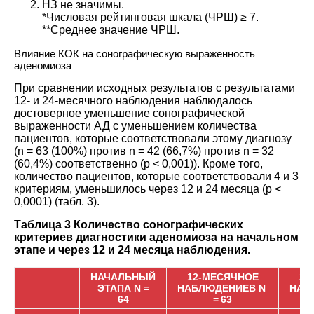
НЗ не значимы.
*Числовая рейтинговая шкала (ЧРШ) ≥ 7.
**Среднее значение ЧРШ.
Влияние КОК на сонографическую выраженность
аденомиоза
При сравнении исходных результатов с результатами
12- и 24-месячного наблюдения наблюдалось
достоверное уменьшение сонографической
выраженности АД с уменьшением количества
пациентов, которые соответствовали этому диагнозу
(n = 63 (100%) против n = 42 (66,7%) против n = 32
(60,4%) соответственно (p < 0,001)). Кроме того,
количество пациентов, которые соответствовали 4 и 3
критериям, уменьшилось через 12 и 24 месяца (p <
0,0001) (табл.
3
).
Таблица 3 Количество сонографических
критериев диагностики аденомиоза на начальном
этапе и через 12 и 24 месяца наблюдения.
НАЧАЛЬНЫЙ
12-МЕСЯЧНОЕ
24
ЭТАП
А
N =
НАБЛЮДЕНИЕ
B
N
НАБ
64
= 63