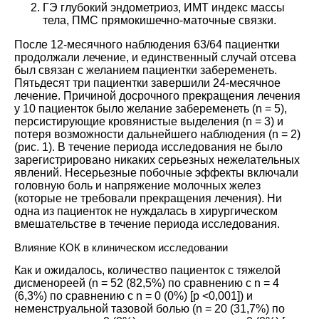
ГЭ глубокий эндометриоз, ИМТ индекс массы
тела, ПМС прямокишечно-маточные связки.
После 12-месячного наблюдения 63/64 пациентки
продолжали лечение, и единственный случай отсева
был связан с желанием пациентки забеременеть.
Пятьдесят три пациентки завершили 24-месячное
лечение. Причиной досрочного прекращения лечения
у 10 пациенток было желание забеременеть (n = 5),
персистирующие кровянистые выделения (n = 3) и
потеря возможности дальнейшего наблюдения (n = 2)
(рис.
1
). В течение периода исследования не было
зарегистрировано никаких серьезных нежелательных
явлений. Несерьезные побочные эффекты включали
головную боль и напряжение молочных желез
(которые не требовали прекращения лечения). Ни
одна из пациенток не нуждалась в хирургическом
вмешательстве в течение периода исследования.
Влияние КОК в клиническом исследовании
Как и ожидалось, количество пациенток с тяжелой
дисменореей (n = 52 (82,5%) по сравнению с n = 4
(6,3%) по сравнению с n = 0 (0%) [p <0,001]) и
неменструальной тазовой болью (n = 20 (31,7%) по