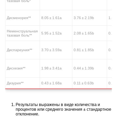
тазовая боль*
Дисменорея**
8.05 ± 1.61
a
3.76 ± 2.19
b
1.51 
Неменструальная
5.95 ± 1.52
a
2.08 ± 1.65
b
0.79 
тазовая боль**
Диспареуния**
3.70 ± 3.59
a
0.81 ± 1.85
b
0.70 
Дисхезия**
1.98 ± 3.41
a
0.44 ± 1.39
b
0.45 
Дизурия**
0.43 ± 1.68
a
0.11 ± 0.63
b
0.13 
Результаты выражены в виде количества и
процентов или среднего значения ± стандартное
отклонение.