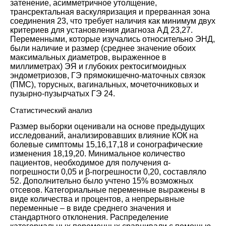
затенение, асимметричное утолщение,
трансректальная васкуляризация и прерванная зона
соединения
23
, что требует наличия как минимум двух
критериев для установления диагноза АД
23
,
27
.
Переменными, которые изучались относительно ЭНД,
были наличие и размер (среднее значение обоих
максимальных диаметров, выраженное в
миллиметрах) ЭЯ и глубоких ректосигмоидных
эндометриозов, ГЭ прямокишечно-маточных связок
(ПМС), торусных, вагинальных, мочеточниковых и
пузырно-пузырчатых ГЭ
24
.
Статистический анализ
Размер выборки оценивали на основе предыдущих
исследований, анализировавших влияние КОК на
болевые симптомы
15
,
16
,
17
,
18
и сонографические
изменения
18
,
19
,
20
. Минимальное количество
пациентов, необходимое для получения α-
погрешности 0,05 и β-погрешности 0,20, составляло
52. Дополнительно было учтено 15% возможных
отсевов. Категориальные переменные выражены в
виде количества и процентов, а непрерывные
переменные – в виде среднего значения и
стандартного отклонения. Распределение