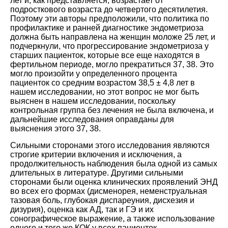
лет и, как представляется, возрастает от
подросткового возраста до четвертого десятилетия.
Поэтому эти авторы предположили, что политика по
профилактике и ранней диагностике эндометриоза
должна быть направлена на женщин моложе 25 лет, и
подчеркнули, что прогрессирование эндометриоза у
старших пациенток, которые все еще находятся в
фертильном периоде, могло прекратиться
37
,
38
. Это
могло произойти у определенного процента
пациенток со средним возрастом 38,5 ± 4,8 лет в
нашем исследовании, но этот вопрос не мог быть
выяснен в нашем исследовании, поскольку
контрольная группа без лечения не была включена, и
дальнейшие исследования оправданы для
выяснения этого
37
,
38
.
Сильными сторонами этого исследования являются
строгие критерии включения и исключения, а
продолжительность наблюдения была одной из самых
длительных в литературе. Другими сильными
сторонами были оценка клинических проявлений ЭНД
во всех его формах (дисменорея, неменструальная
тазовая боль, глубокая диспареуния, дисхезия и
дизурия), оценка как АД, так и ГЭ и их
сонографическое выражение, а также использование
одного и того же КОК у всех пациенток.