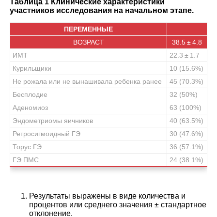
Таблица 1 Клинические характеристики
участников исследования на начальном этапе.
ПЕРЕМЕННЫЕ
ВОЗРАСТ
38.5 ± 4.8
ИМТ
22.3 ± 1.7
Курильщики
10 (15.6%)
Не рожала или не вынашивала ребенка ранее
45 (70.3%)
Бесплодие
32 (50%)
Аденомиоз
63 (100%)
Эндометриомы яичников
40 (63.5%)
Ретросигмоидный ГЭ
30 (47.6%)
Торус ГЭ
36 (57.1%)
ГЭ ПМС
24 (38.1%)
Результаты выражены в виде количества и
процентов или среднего значения ± стандартное
отклонение.