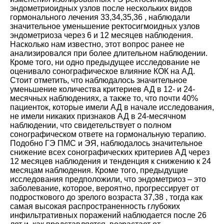
эндометриоидных узлов после нескольких видов
гормонального лечения
33
,
34
,
35
,
36
, наблюдали
значительное уменьшение ректосигмоидных узлов
эндометриоза через 6 и 12 месяцев наблюдения.
Насколько нам известно, этот вопрос ранее не
анализировался при более длительном наблюдении.
Кроме того, ни одно предыдущее исследование не
оценивало сонографическое влияние КОК на АД.
Стоит отметить, что наблюдалось значительное
уменьшение количества критериев АД в 12- и 24-
месячных наблюдениях, а также то, что почти 40%
пациенток, которые имели АД в начале исследования,
не имели никаких признаков АД в 24-месячном
наблюдении, что свидетельствует о полном
сонографическом ответе на гормональную терапию.
Подобно ГЭ ПМС и ЭЯ, наблюдалось значительное
снижение всех сонографических критериев АД через
12 месяцев наблюдения и тенденция к снижению к 24
месяцам наблюдения. Кроме того, предыдущие
исследования предположили, что эндометриоз – это
заболевание, которое, вероятно, прогрессирует от
подросткового до зрелого возраста
37
,
38
, тогда как
самая высокая распространенность глубоких
инфильтративных поражений наблюдается после 26