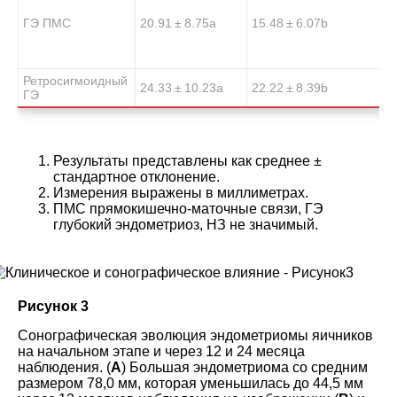
ГЭ ПМС
20.91 ± 8.75
a
15.48 ± 6.07
b
Ретросигмоидный
24.33 ± 10.23
a
22.22 ± 8.39
b
ГЭ
Результаты представлены как среднее ±
стандартное отклонение.
Измерения выражены в миллиметрах.
ПМС прямокишечно-маточные связи, ГЭ
глубокий эндометриоз, НЗ не значимый.
Рисунок 3
Сонографическая эволюция эндометриомы яичников
на начальном этапе и через 12 и 24 месяца
наблюдения. (
А
) Большая эндометриома со средним
размером 78,0 мм, которая уменьшилась до 44,5 мм