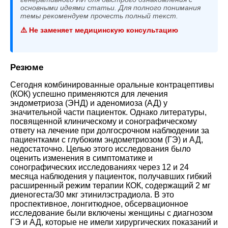
основными идеями статьи. Для полного понимания
темы рекомендуем прочесть полный текст.
⚠️ Не заменяет медицинскую консультацию
Резюме
Сегодня комбинированные оральные контрацептивы
(КОК) успешно применяются для лечения
эндометриоза (ЭНД) и аденомиоза (АД) у
значительной части пациенток. Однако литературы,
посвященной клиническому и сонографическому
ответу на лечение при долгосрочном наблюдении за
пациентками с глубоким эндометриозом (ГЭ) и АД,
недостаточно. Целью этого исследования было
оценить изменения в симптоматике и
сонографических исследованиях через 12 и 24
месяца наблюдения у пациенток, получавших гибкий
расширенный режим терапии КОК, содержащий 2 мг
диеногеста/30 мкг этинилэстрадиола. В это
проспективное, лонгитюдное, обсервационное
исследование были включены женщины с диагнозом
ГЭ и АД, которые не имели хирургических показаний и