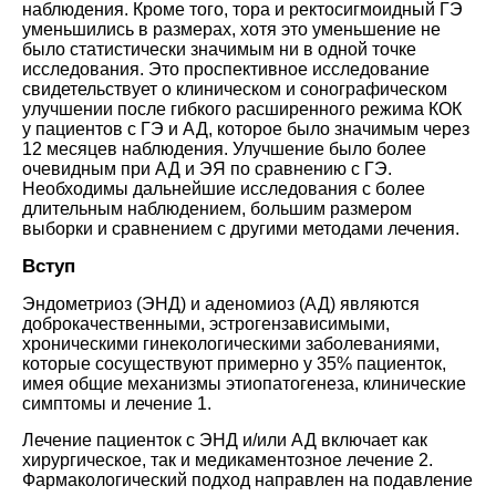
наблюдения. Кроме того, тора и ректосигмоидный ГЭ
уменьшились в размерах, хотя это уменьшение не
было статистически значимым ни в одной точке
исследования. Это проспективное исследование
свидетельствует о клиническом и сонографическом
улучшении после гибкого расширенного режима КОК
у пациентов с ГЭ и АД, которое было значимым через
12 месяцев наблюдения. Улучшение было более
очевидным при АД и ЭЯ по сравнению с ГЭ.
Необходимы дальнейшие исследования с более
длительным наблюдением, большим размером
выборки и сравнением с другими методами лечения.
Вступ
Эндометриоз (ЭНД) и аденомиоз (АД) являются
доброкачественными, эстрогензависимыми,
хроническими гинекологическими заболеваниями,
которые сосуществуют примерно у 35% пациенток,
имея общие механизмы этиопатогенеза, клинические
симптомы и лечение
1
.
Лечение пациенток с ЭНД и/или АД включает как
хирургическое, так и медикаментозное лечение
2
.
Фармакологический подход направлен на подавление