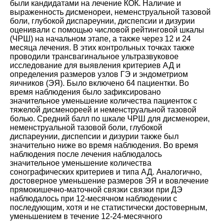
были кандидатами на лечение КОК. Наличие и
выраженность дисменореи, неменструальной тазовой
боли, глубокой диспареунии, диспепсии и дизурии
оценивали с помощью числовой рейтинговой шкалы
(ЧРШ) на начальном этапе, а также через 12 и 24
месяца лечения. В этих контрольных точках также
проводили трансвагинальное ультразвуковое
исследование для выявления критериев АД и
определения размеров узлов ГЭ и эндометриом
яичников (ЭЯ). Было включено 64 пациентки. Во
время наблюдения было зафиксировано
значительное уменьшение количества пациенток с
тяжелой дисменореей и неменструальной тазовой
болью. Средний балл по шкале ЧРШ для дисменореи,
неменструальной тазовой боли, глубокой
диспареунии, диспепсии и дизурии также был
значительно ниже во время наблюдения. Во время
наблюдения после лечения наблюдалось
значительное уменьшение количества
сонографических критериев и типа АД. Аналогично,
достоверное уменьшение размеров ЭЯ и вовлечение
прямокишечно-маточной связки связки при ДЭ
наблюдалось при 12-месячном наблюдении с
последующим, хотя и не статистически достоверным,
уменьшением в течение 12-24-месячного