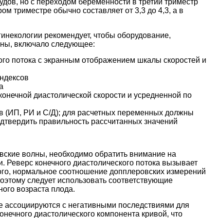
удов, но с переходом беременности в третий триместр
м триместре обычно составляет от 3,3 до 4,3, а в
инекологии рекомендует, чтобы оборудование,
ны, включало следующее:
ого потока с экранным отображением шкалы скоростей и
индексов
а
конечной диастолической скорости и усредненной по
 (ИП, РИ и С/Д); для расчетных переменных должны
одтвердить правильность рассчитанных значений
овские волны, необходимо обратить внимание на
. Реверс конечного диастолического потока вызывает
того, нормальное соотношение допплеровских измерений
 поэтому следует использовать соответствующие
ого возраста плода.
е ассоциируются с негативными последствиями для
онечного диастолического компонента кривой, что