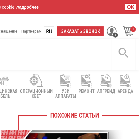
OK
 cookie,
подробнее
RU
UA
ЗАКАЗАТЬ ЗВОНОК
снащение
Партнёрам
ЦИНСКАЯ
ОПЕРАЦИОННЫЙ
УЗИ
РЕМОНТ
АПГРЕЙД
АРЕНДА
БЕЛЬ
СВЕТ
АППАРАТЫ
ПОХОЖИЕ СТАТЬИ