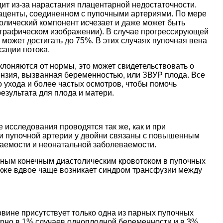
ит из-за нарастания плацентарной недостаточности.
лаценты, соединенном с пупочными артериями. По мере
олический компонент исчезает и даже может быть
ографическом изображении). В случае прогрессирующей
ожет достигать до 75%. В этих случаях пупочная вена
сации потока.
лоняются от нормы, это может свидетельствовать о
тензия, вызванная беременностью, или ЗВУР плода. Все
о ухода и более частых осмотров, чтобы помочь
зультата для плода и матери.
исследования проводятся так же, как и при
и пупочной артерии у двойни связаны с повышенным
аемости и неонатальной заболеваемости.
тным конечным диастолическим кровотоком в пупочных
акже вдвое чаще возникает синдром трансфузии между
овине присутствует только одна из парных пупочных
ерно в 1% случаев одноплодной беременности и в 3%