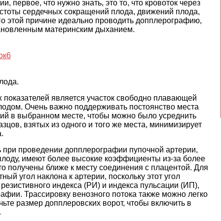
, первое, что нужно знать, это то, что кровоток через
астоты сердечных сокращений плода, движений плода,
По этой причине идеально проводить допплерографию,
становленным материнским дыханием.
лода.
 показателей является участок свободно плавающей
плодом. Очень важно поддерживать постоянство места
ний в выбранном месте, чтобы можно было усреднить
зцов, взятых из одного и того же места, минимизирует
.
ь при проведении допплерографии пупочной артерии,
лоду, имеют более высокие коэффициенты из-за более
что получены ближе к месту соединения с плацентой. Для
ый угол наклона к артерии, поскольку этот угол
резистивного индекса (РИ) и индекса пульсации (ИП),
рафии. Трассировку венозного потока также можно легко
ьте размер допплеровских ворот, чтобы включить в
.