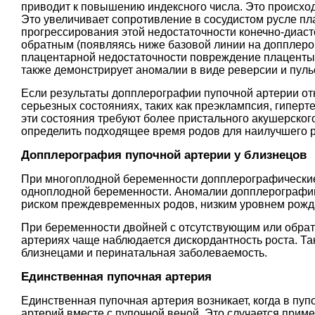
приводит к повышению индексного числа. Это происход
Это увеличивает сопротивление в сосудистом русле п
прогрессирования этой недостаточности конечно-диаст
обратным (появляясь ниже базовой линии на допплер
плацентарной недостаточности повреждение плаценты м
также демонстрирует аномалии в виде реверсии и пуль
Если результаты допплерографии пупочной артерии отк
серьезных состояниях, таких как преэклампсия, гипер
эти состояния требуют более пристального акушерског
определить подходящее время родов для наилучшего ре
Допплерография пупочной артерии у близнецов
При многоплодной беременности допплерографические 
одноплодной беременности. Аномалии допплерографи
риском преждевременных родов, низким уровнем рожд
При беременности двойней с отсутствующим или обра
артериях чаще наблюдается дискордантность роста. Т
близнецами и перинатальная заболеваемость.
Единственная пупочная артерия
Единственная пупочная артерия возникает, когда в пуп
артерий вместе с пупочной веной. Это случается прим