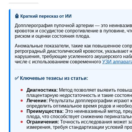
🤖 Краткий пересказ от ИИ
Допплерография пупочной артерии — это неинвази
кровоток и сосудистое сопротивление в пуповине, 
риском и оценки состояния плода.
Аномальные показатели, такие как повышенное соп
ретроградный диастолический кровоток, указывают 
нарушения, требующие усиленного акушерского набл
числе с использованием современного
УЗИ аппарат
✅ Ключевые тезисы из статьи:
Диагностика:
Метод позволяет выявить повыш
плацентарную недостаточность и такие состоян
Лечение:
Результаты допплерографии играют к
определить оптимальное время родов и необхо
Преимущества:
Это неинвазивный метод, пр
плода, что способствует снижению перинатальн
Ограничения:
Точность исследования может за
измерения, требуя стандартизации условий пр