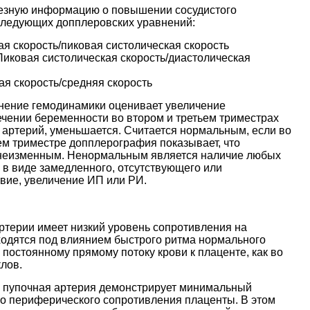
лезную информацию о повышении сосудистого
следующих допплеровских уравнений:
ая скорость/пиковая систолическая скорость
Пиковая систолическая скорость/диастолическая
ая скорость/средняя скорость
нение гемодинамики оценивает увеличение
ечении беременности во втором и третьем триместрах
 артерий, уменьшается. Считается нормальным, если во
ем триместре допплерография показывает, что
я неизменным. Ненормальным является наличие любых
 в виде замедленного, отсутствующего или
твие, увеличение ИП или РИ.
терии имеет низкий уровень сопротивления на
одятся под влиянием быстрого ритма нормального
к постоянному прямому потоку крови к плаценте, как во
лов.
и пупочная артерия демонстрирует минимальный
го периферического сопротивления плаценты. В этом