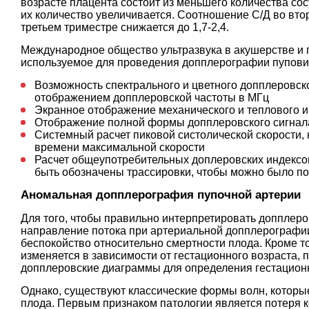
возрасте плацента состоит из меньшего количества сос
их количество увеличивается. Соотношение С/Д во второ
третьем триместре снижается до 1,7-2,4.
Международное общество ультразвука в акушерстве и г
используемое для проведения допплерографии пупови
Возможность спектрального и цветного допплеровск
отображением допплеровской частоты в МГц
Экранное отображение механического и теплового 
Отображение полной формы допплеровского сигнал
Системный расчет пиковой систолической скорости, 
времени максимальной скорости
Расчет общеупотребительных доплеровских индексов
быть обозначены трассировки, чтобы можно было п
Аномальная допплерография пупочной артерии
Для того, чтобы правильно интерпретировать допплер
направление потока при артериальной допплерографии
беспокойство относительно смертности плода. Кроме 
изменяется в зависимости от гестационного возраста,
допплеровские диаграммы для определения гестационн
Однако, существуют классические формы волн, которы
плода. Первым признаком патологии является потеря к