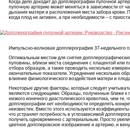
Когда дело доходит до допплерографии пупочной артерии
пупочную артерию может меняться в зависимости от ч
дыхания матери и расположения места забора крови. 
когда плод не активен, а при необходимости – с прио
Импульсно-волновая допплерография 37-недельного п
Оптимальным местом для снятия допплерографических
пуповины, вблизи места соединения с плацентой или 
отбора образцов, а также проводить несколько измере
окончательные показатели. Усреднение нескольких обра
влияние физиологического воздействия матери и плода
Некоторые другие факторы, которые следует учитыват
являются следующими: Образцы, полученные ближе к п
низкого конечного диастолического кровотока, чем те, 
допплерографии нет необходимости определять конкретн
неизвестен. Вместо этого используются коэффициенты 
что устраняет потребность в углозависимой допплерог
получить одновременно с артериальным. Просто увелич
цветное допплеровское изображение и артерию, и вену