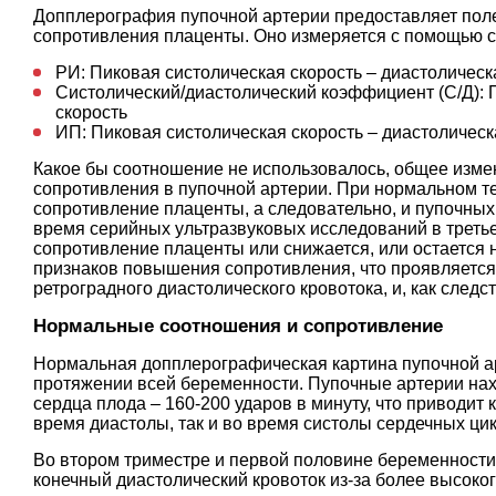
Допплерография пупочной артерии предоставляет по
сопротивления плаценты. Оно измеряется с помощью 
РИ: Пиковая систолическая скорость – диастолическ
Систолический/диастолический коэффициент (С/Д): 
скорость
ИП: Пиковая систолическая скорость – диастолическ
Какое бы соотношение не использовалось, общее изме
сопротивления в пупочной артерии. При нормальном т
сопротивление плаценты, а следовательно, и пупочных
время серийных ультразвуковых исследований в треть
сопротивление плаценты или снижается, или остаетс
признаков повышения сопротивления, что проявляется
ретроградного диастолического кровотока, и, как следс
Нормальные соотношения и сопротивление
Нормальная допплерографическая картина пупочной ар
протяжении всей беременности. Пупочные артерии нах
сердца плода – 160-200 ударов в минуту, что приводит 
время диастолы, так и во время систолы сердечных цик
Во втором триместре и первой половине беременност
конечный диастолический кровоток из-за более высоко