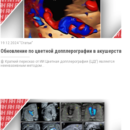
19.12.2024 "Статьи"
Обновление по цветной допплерографии в акушерстве
🤖 Краткий пересказ от ИИ Цветная допплерография (ЦДГ) является
неинвазивным методом...