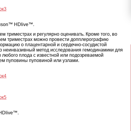
luson™ HDlive™.
ем триместрах и регулярно оценивать. Кроме того, во
тьем триместрах можно провести допплерографию
формацию о плацентарной и сердечно-сосудистой
то неинвазивный метод исследования гемодинамики для
я любого плода с известной или подозреваемой
ием пуповины пуповиной или узлами.
HDlive™.