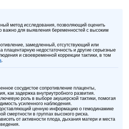
вный метод исследования, позволяющий оценить
что важно для выявления беременностей с высоким
ротивление, замедленный, отсутствующий или
на плацентарную недостаточность и другие серьезные
юдения и своевременной коррекции тактики, в том
а
.
енное сосудистое сопротивление плаценты,
ия, как задержка внутриутробного развития.
лючевую роль в выборе акушерской тактики, помогая
димость усиленного наблюдения.
едоставляющий ценную информацию о гемодинамике
ой смертности в группах высокого риска.
висеть от активности плода, дыхания матери и места
оведения.