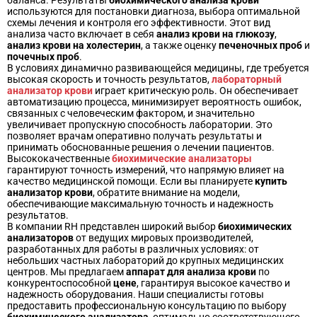
используются для постановки диагноза, выбора оптимальной
схемы лечения и контроля его эффективности. Этот вид
анализа часто включает в себя
анализ крови на глюкозу
,
анализ крови на холестерин
, а также оценку
печеночных проб
и
почечных проб
.
В условиях динамично развивающейся медицины, где требуется
высокая скорость и точность результатов,
лабораторный
анализатор крови
играет критическую роль. Он обеспечивает
автоматизацию процесса, минимизирует вероятность ошибок,
связанных с человеческим фактором, и значительно
увеличивает пропускную способность лаборатории. Это
позволяет врачам оперативно получать результаты и
принимать обоснованные решения о лечении пациентов.
Высококачественные
биохимические анализаторы
гарантируют точность измерений, что напрямую влияет на
качество медицинской помощи. Если вы планируете
купить
анализатор крови
, обратите внимание на модели,
обеспечивающие максимальную точность и надежность
результатов.
В компании RH представлен широкий выбор
биохимических
анализаторов
от ведущих мировых производителей,
разработанных для работы в различных условиях: от
небольших частных лабораторий до крупных медицинских
центров. Мы предлагаем
аппарат для анализа крови
по
конкурентоспособной
цене
, гарантируя высокое качество и
надежность оборудования. Наши специалисты готовы
предоставить профессиональную консультацию по выбору
биохимического анализатора
, оптимально соответствующего