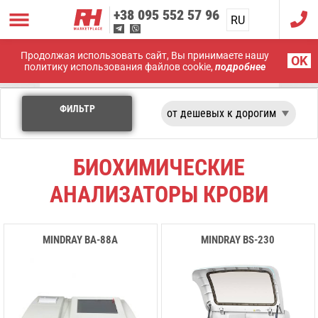
+38
095 552 57 96
RU
UA
Продолжая использовать сайт, Вы принимаете нашу
Главная
Лабораторное оборудование
OK
политику использования файлов cookie,
подробнее
Биохимические Анализаторы
ФИЛЬТР
БИОХИМИЧЕСКИЕ
АНАЛИЗАТОРЫ КРОВИ
MINDRAY BA-88А
MINDRAY ВS-230