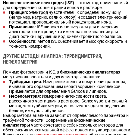
Ионоселективные электроды (ISE)
– это метод, применяемый
для определения концентрации ионов в растворе.
Принцип:
Электрод чувствителен к определенному иону
(например, натрию, калию, хлору) и создает электрический
потенциал, пропорциональный концентрации иона.
Применение:
ISE широко используются для измерения
электролитов в крови, что имеет важное значение для
диагностики нарушений водно-электролитного баланса.
Особенности:
Метод ISE обеспечивает высокую скорость и
точность измерений.
ДРУГИЕ МЕТОДЫ АНАЛИЗА: ТУРБИДИМЕТРИЯ,
НЕФЕЛОМЕТРИЯ
Помимо фотометрии и ISE, в
биохимических анализаторах
могут использоваться и другие методы анализа:
Турбидиметрия:
Измерение степени помутнения раствора,
вызванного образованием нерастворимых комплексов.
Применяется для определения белков и липидов.
Нефелометрия:
Измерение интенсивности света,
рассеянного частицами в растворе. Более чувствительный
метод, чем турбидиметрия, используется для определения
белков, иммуноглобулинов.
Выбор метода анализа зависит от определяемого параметра и
требуемой точности. Современные
биохимические
анализаторы
часто сочетают в себе несколько методов для
обеспечения максимальной эффективности и универсальности.
Если вам нужно
купить анализатор крови
, обратите внимание