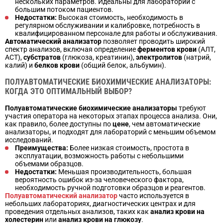
нескольких параметров. Идеальны для лабораторий с
большим потоком пациентов.
Недостатки:
Высокая стоимость, необходимость в
регулярном обслуживании и калибровке, потребность в
квалифицированном персонале для работы и обслуживания.
Автоматический анализатор
позволяет проводить широкий
спектр анализов, включая определение
ферментов крови
(АЛТ,
АСТ),
субстратов
(глюкоза, креатинин),
электролитов
(натрий,
калий) и
белков крови
(общий белок, альбумин).
ПОЛУАВТОМАТИЧЕСКИЕ БИОХИМИЧЕСКИЕ АНАЛИЗАТОРЫ:
КОГДА ЭТО ОПТИМАЛЬНЫЙ ВЫБОР?
Полуавтоматические биохимические анализаторы
требуют
участия оператора на некоторых этапах процесса анализа. Они,
как правило, более доступны по
цене
, чем автоматические
анализаторы, и подходят для лабораторий с меньшим объемом
исследований.
Преимущества:
Более низкая стоимость, простота в
эксплуатации, возможность работы с небольшими
объемами образцов.
Недостатки:
Меньшая производительность, большая
вероятность ошибок из-за человеческого фактора,
необходимость ручной подготовки образцов и реагентов.
Полуавтоматический анализатор
часто используется в
небольших лабораториях, диагностических центрах и для
проведения отдельных анализов, таких как
анализ крови на
холестерин
или
анализ крови на глюкозу
.