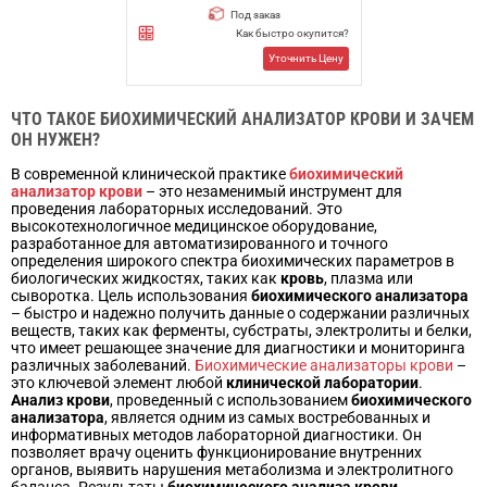
Под заказ
Как быстро окупится?
Уточнить Цену
ЧТО ТАКОЕ БИОХИМИЧЕСКИЙ АНАЛИЗАТОР КРОВИ И ЗАЧЕМ
ОН НУЖЕН?
В современной клинической практике
биохимический
анализатор крови
– это незаменимый инструмент для
проведения лабораторных исследований. Это
высокотехнологичное медицинское оборудование,
разработанное для автоматизированного и точного
определения широкого спектра биохимических параметров в
биологических жидкостях, таких как
кровь
, плазма или
сыворотка. Цель использования
биохимического анализатора
– быстро и надежно получить данные о содержании различных
веществ, таких как ферменты, субстраты, электролиты и белки,
что имеет решающее значение для диагностики и мониторинга
различных заболеваний.
Биохимические анализаторы крови
–
это ключевой элемент любой
клинической лаборатории
.
Анализ крови
, проведенный с использованием
биохимического
анализатора
, является одним из самых востребованных и
информативных методов лабораторной диагностики. Он
позволяет врачу оценить функционирование внутренних
органов, выявить нарушения метаболизма и электролитного
баланса. Результаты
биохимического анализа крови