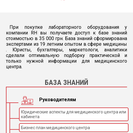
Позиции для
26 позиций (контролей
контролей и
и калибраторов)
калибраторов:
охлаждаемые
84 кювет из
кварцевого
Кол-во измеряемых
При покупке лабораторного оборудования у
оптического стекла
кюветов:
(многоразовые)
компании RH вы получаете доступ к базе знаний
Прогреваются – 37 °C
стоимостью в 35 000 грн. База знаний сформирована
экспертами из 19 летним опытом в сфере медицины
Реакционный
. Юристы, бухгалтеры, маркетологи, аналитики
объем:
(Необходимый
От 180 до 400 мкл
сделали оптимальную подборку практической и
объем для
только нужной информации для медицинского
измерения)
центра.
Объем образца
От 1,5 до 200 мкл
(сыворотки):
БАЗА ЗНАНИЙ
Сыворотка, Моча,
Тип образца:
Плазма, CSF.
3 иглы (для сыворотки
Руководителям
и реагентов) с
датчиком удара и
уровня жидкости
Юридические аспекты для медицинского центра или
Кол-во заборных
Первая игла – для
кабинета
игл:
сыворотки
Вторая
игла – для реагентов
Бизнес план медицинского центра
Третья игла – для