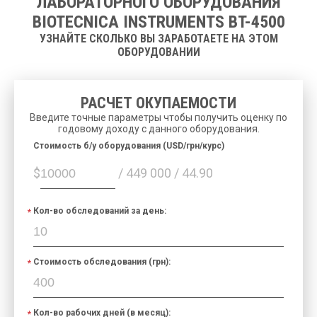
ЛАБОРАТОРНОГО ОБОРУДОВАНИЯ
Контроль качества:
уровня
3 неизвестных
BIOTECNICA INSTRUMENTS BT-4500
уровня
УЗНАЙТЕ СКОЛЬКО ВЫ ЗАРАБОТАЕТЕ НА ЭТОМ
До 6 месяцев данных
Архив данных:
ОБОРУДОВАНИИ
пациентов
100/240 В
переменного тока, 50-
Питание:
60 Гц, 550 Вт,
UPS:
РАСЧЕТ ОКУПАЕМОСТИ
1500 Вт.
Введите точные параметры чтобы получить оценку по
1150 x 1150 x 720 мм
годовому доходу с данного оборудования.
Размеры:
(В x Ш x Г)
Cтоимость б/у оборудования (USD/грн/курс)
Вес:
162 кг.
$
/ 449 000 / 44.90
Кол-во обследований за день:
Стоимость обследования (грн):
Кол-во рабочих дней (в месяц):