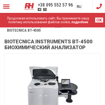
+38
095 552 57 96
RU
UA
Продолжая использовать сайт, Вы принимаете нашу
OK
политику использования файлов cookie,
подробнее
Главная
Лабораторное оборудование
BIOTECNICA BT-4500
BIOTECNICA INSTRUMENTS BT-4500
БИОХИМИЧЕСКИЙ АНАЛИЗАТОР