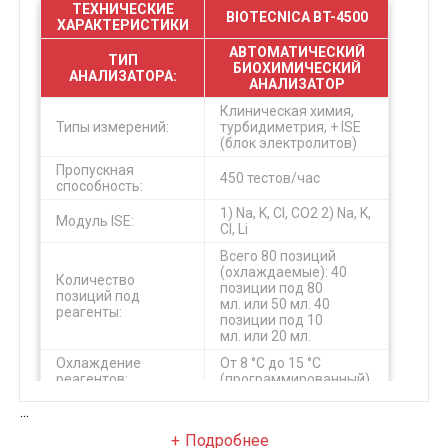
ТЕХНИЧЕСКИЕ
BIOTECNICA BT-4500
ХАРАКТЕРИСТИКИ
АВТОМАТИЧЕСКИЙ
ТИП
БИОХИМИЧЕСКИЙ
АНАЛИЗАТОРА:
АНАЛИЗАТОР
Клиническая химия,
Типы измерений:
турбидиметрия, + ISE
(блок электролитов)
Пропускная
450 тестов/час
способность:
1) Na, K, Cl, CO2
2) Na, K,
Модуль ISE:
Cl, Li
Всего 80 позиций
(охлаждаемые):
40
Количество
позиции под 80
позиций под
мл. или 50 мл.
40
реагенты:
позиции под 10
мл. или 20 мл.
Охлаждение
От 8 °C до 15 °C
реагентов:
(программированный)
Кол-во позиций для
100 позиций (4 секции
...
образцов:
по 25 позиций)
Подробнее