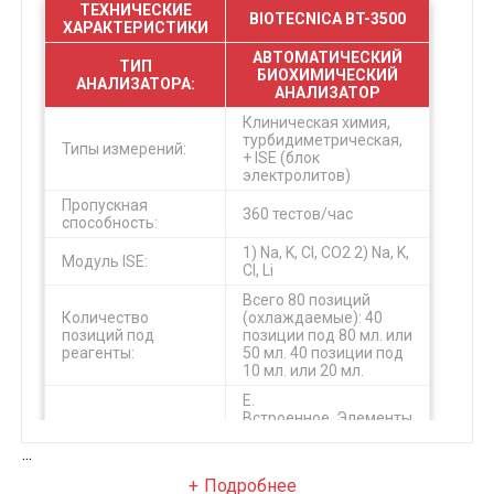
ТЕХНИЧЕСКИЕ
BIOTECNICA BT-3500
ХАРАКТЕРИСТИКИ
АВТОМАТИЧЕСКИЙ
ТИП
БИОХИМИЧЕСКИЙ
АНАЛИЗАТОРА:
АНАЛИЗАТОР
Клиническая химия,
турбидиметрическая,
Типы измерений:
+ ISE (блок
электролитов)
Пропускная
360 тестов/час
способность:
1) Na, K, Cl, CO2 2) Na, K,
Модуль ISE:
Cl, Li
Всего 80 позиций
Количество
(охлаждаемые): 40
позиций под
позиции под 80 мл. или
реагенты:
50 мл. 40 позиции под
10 мл. или 20 мл.
Е.
Встроенное. Элементы
Охлаждение
Пельтье. От 8°C до
реагентов:
...
15°C
(программированный)
Подробнее