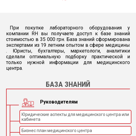
Всего 78 позиций: 62
Кол-во позиций для
позиции под образцы
образцов:
16 позиции под
стандарты и контроли
Реакционный
При покупке лабораторного оборудования у
объем:
компании RH вы получаете доступ к базе знаний
(Необходимый
От 180 до 400 мкл
стоимостью в 35 000 грн. База знаний сформирована
объем для
измерения)
экспертами из 19 летним опытом в сфере медицины
. Юристы, бухгалтеры, маркетологи, аналитики
Объем образца
От 1,8 до 100 мкл
сделали оптимальную подборку практической и
(сыворотки):
только нужной информации для медицинского
45 кювет из
центра.
кварцевого
Кол-во измеряемых
оптического стекла
кюветов:
(многоразовые)
БАЗА ЗНАНИЙ
Прогреваемые – 37 °C
Сыворотка, Моча,
Тип образца:
Плазма, CSF.
Руководителям
2 заборные иглы (для
сыворотки и
Юридические аспекты для медицинского центра или
реагентов) с датчиком
кабинета
удара и уровня
Кол-во заборных
жидкости Первая игла
игл:
– для реагентов и
Бизнес план медицинского центра
сыворотки Вторая