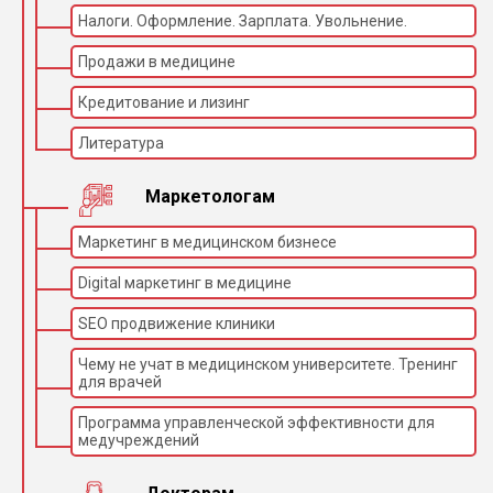
игла – для сыворотки
Налоги. Оформление. Зарплата. Увольнение.
и ISE
Продажи в медицине
Всего 78 позиций: 62
Кол-во позиций для
позиции под образцы
образцов:
16 позиции под
Кредитование и лизинг
стандарты и контроли
Литература
Режимы
Случайный, пакетный,
измерения:
STAT
До 500 программ в
Маркетологам
Кол-во программ
памяти и
для
неограниченно для
программирования:
Маркетинг в медицинском бизнесе
программирования
Система Пельтье:
Контроль
Digital маркетинг в медицине
ВЫКЛ/30/32/37°C
температуры:
(±0,2°C)
SEO продвижение клиники
Наружный двух
Вакуумный насос:
контурный.
Чему не учат в медицинском университете. Тренинг
для врачей
1620 мл. /ч ± 20% (при
Расход воды:
максимальной
загрузке)
Программа управленческой эффективности для
медучреждений
Твердотельный 10-
Фотометр:
канальный (340-700
нм)