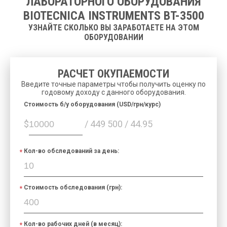
ЛАБОРАТОРНОГО ОБОРУДОВАНИЯ
Программное
Windows
BIOTECNICA INSTRUMENTS BT-3500
обеспечение
УЗНАЙТЕ СКОЛЬКО ВЫ ЗАРАБОТАЕТЕ НА ЭТОМ
Интерфейс:
RS232, USB, LAN
ОБОРУДОВАНИИ
Host
RS232 или LAN
Communication:
(TCP/IP)
LIS:
двухнаправленный
РАСЧЕТ ОКУПАЕМОСТИ
6 уровней: 3 известных
Введите точные параметры чтобы получить оценку по
Контроль качества:
уровня 3 неизвестных
годовому доходу с данного оборудования.
уровня
Cтоимость б/у оборудования (USD/грн/курс)
До 6 месяцев данных
Архив данных:
пациентов
$
/ 449 500 / 44.95
100/240 В
переменного тока, 50-
Питание:
60 Гц, 590 Вт, UPS: 1500
Кол-во обследований за день:
Вт.
680 x 1000 x 580 мм (В
Размеры:
x Ш x Г)
Стоимость обследования (грн):
Вес:
95 кг.
Кол-во рабочих дней (в месяц):