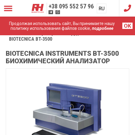
+38
095 552 57 96
RU
UA
Продолжая использовать сайт, Вы принимаете нашу
OK
политику использования файлов cookie,
подробнее
Главная
Лабораторное оборудование
BIOTECNICA BT-3500
BIOTECNICA INSTRUMENTS BT-3500
БИОХИМИЧЕСКИЙ АНАЛИЗАТОР