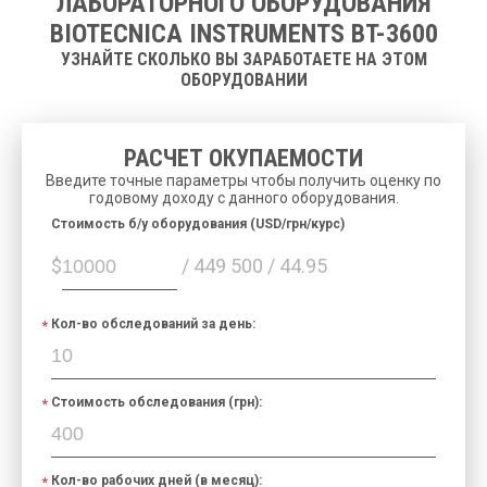
ЛАБОРАТОРНОГО ОБОРУДОВАНИЯ
шприца:
BIOTECNICA INSTRUMENTS BT-3600
Датчик сгустка:
На каждую иглу
УЗНАЙТЕ СКОЛЬКО ВЫ ЗАРАБОТАЕТЕ НА ЭТОМ
Для образца и
Штриховой код:
ОБОРУДОВАНИИ
реагента
Компьютер:
Отдельно стоит
LIS:
Двунаправленный
РАСЧЕТ ОКУПАЕМОСТИ
6 уровней:
3 известных
Введите точные параметры чтобы получить оценку по
Контроль качества:
уровня
3 неизвестных
годовому доходу с данного оборудования.
уровня
Cтоимость б/у оборудования (USD/грн/курс)
До 6 месяцев данных
Архив данных:
$
/ 449 500 / 44.95
пациентов
100/240 В, 50-60 Гц,
Питание:
750 Вт,
UPS: 1500 Вт.
Кол-во обследований за день:
470 x 840 x 600 мм (В x
Размеры:
Ш x Г)
Вес:
60 кг.
Стоимость обследования (грн):
Оперативная
Windows
система:
ОЗУ:
1 ГБ
Кол-во рабочих дней (в месяц):