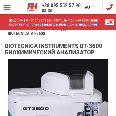
+38
095 552 57 96
RU
UA
Продолжая использовать сайт, Вы принимаете нашу
OK
политику использования файлов cookie,
подробнее
Главная
Лабораторное оборудование
BIOTECNICA BT-3600
BIOTECNICA INSTRUMENTS BT-3600
БИОХИМИЧЕСКИЙ АНАЛИЗАТОР