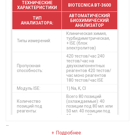
ТЕХНИЧЕСКИЕ
BIOTECNICA BT-3600
ХАРАКТЕРИСТИКИ
АВТОМАТИЧЕСКИЙ
ТИП
БИОХИМИЧЕСКИЙ
АНАЛИЗАТОРА:
АНАЛИЗАТОР
Клиническая химия,
турбидиметрическая,
Типы измерений:
+ ISE (блок
электролитов)
420 тестов/час
240
тестов/час на
Пропускная
двухкомпонентных
способность:
реагентов
420 тестов/
час моно реагентов
180 тестов/час ISE
Модуль ISE:
1) Na, K, Cl
Всего 80 позиций
Количество
(охлаждаемые):
40
позиций под
позиции под 80 мл. или
реагенты:
50 мл.
40 позиции под
10 мл. или 20 мл.
...
Встроенное. Элементы
Охлаждение
Пельтье.
От 5 °C до 15
Подробнее
реагентов:
°C