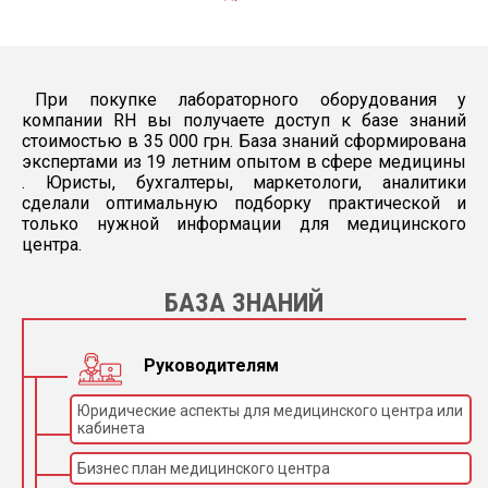
(программированный)
Всего 60 позиций:
60
позиции под образцы
Кол-во позиций для
(охлаждаемые)
60
образцов:
позиции под
При покупке лабораторного оборудования у
стандарты и контроли
компании RH вы получаете доступ к базе знаний
(охлаждаемые)
стоимостью в 35 000 грн. База знаний сформирована
Реакционный
экспертами из 19 летним опытом в сфере медицины
объем:
. Юристы, бухгалтеры, маркетологи, аналитики
(Необходимый
От 180 до 380 мкл
сделали оптимальную подборку практической и
объем для
только нужной информации для медицинского
измерения)
центра.
Объем образца
От 1,8 до 200 мкл
(сыворотки):
БАЗА ЗНАНИЙ
64 кювет из
кварцевого
Кол-во измеряемых
оптического стекла
кюветов:
(многоразовые)
Руководителям
Прогреваемые – 37°C
(±0.2°C)
Юридические аспекты для медицинского центра или
Сыворотка, Моча,
кабинета
Тип образца:
Плазма, CSF.
2 иглы (для сыворотки
Бизнес план медицинского центра
и реагентов) с