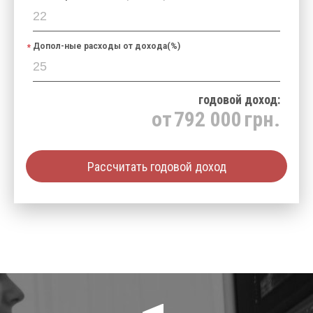
Host
RS232 или LAN
Communication:
(TCP/IP)
USB 2.0 для связи с
USB:
Допол-ные расходы от дохода(%)
анализатором
годовой доход:
от
792 000
грн.
Рассчитать годовой доход