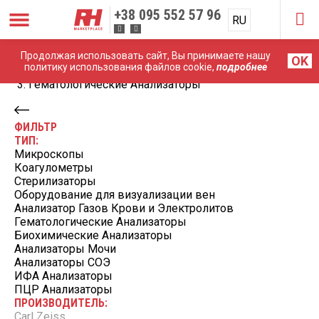
+38
095 552 57 96
RU
UA
Продолжая использовать сайт, Вы принимаете нашу
Главная
OK
политику использования файлов cookie,
подробнее
Лабораторное оборудование
Гематологические Анализаторы
ФИЛЬТР
ТИП:
Микроскопы
Коагулометры
Стерилизаторы
Оборудование для визуализации вен
Анализатор Газов Крови и Электролитов
Гематологические Анализаторы
Биохимические Анализаторы
Анализаторы Мочи
Анализаторы СОЭ
ИФА Анализаторы
ПЦР Анализаторы
ПРОИЗВОДИТЕЛЬ:
Carl Zeiss