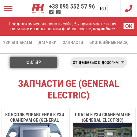
+38
095 552 57 96
RU
UA
Продолжая использовать сайт, Вы принимаете нашу
Главная
Запчасти
GE (General Electric)
OK
политику использования файлов cookie,
подробнее
УЗИ АППАРАТЫ
ДАТЧИКИ
ЗАПЧАСТИ
БИОПСИЙНЫЕ НАСАДКИ
ФИЛЬТР
ЗАПЧАСТИ GE (GENERAL
ELECTRIC)
КОНСОЛЬ УПРАВЛЕНИЯ К УЗИ
ПЛАТЫ К УЗИ СКАНЕРАМ GE
СКАНЕРАМ GE (GENERAL
(GENERAL ELECTRIC)
ELECTRIC)