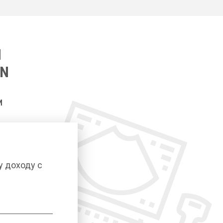
И
/N
И
у доходу с