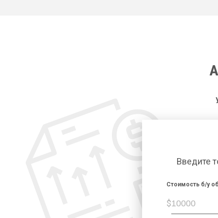
А
Введите т
Cтоимость б/у об
$