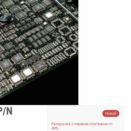
P/N
Новый
Рассрочка с первым платежом от
40%