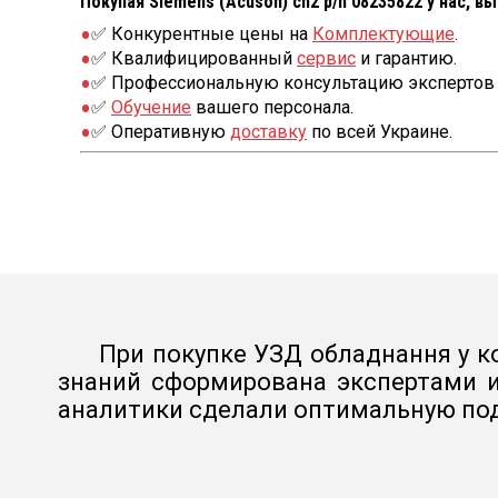
Покупая Siemens (Acuson) cn2 p/n 08235822 у нас, в
✅ Конкурентные цены на
Комплектующие
.
✅ Квалифицированный
сервис
и гарантию.
✅ Профессиональную консультацию экспертов 
✅
Обучение
вашего персонала.
✅ Оперативную
доставку
по всей Украине.
При покупке УЗД обладнання у ко
знаний сформирована экспертами и
аналитики сделали оптимальную под