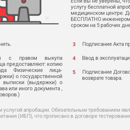
Если Вы не уверены, чт
услугу бесплатной апро
медицинском центре. До
БЕСПЛАТНО инженером и
сроком на 5 рабочих дне
нить.
Подписание Акта п
ния с правом выкупа
Ввод в эксплуатаци
ца предоставляют: копию
ода Физические лица-
Подписание Догово
ржки) о государственной
возврате товара.
я выписки (выдержки) о
ава или иного документа ,
оворов.)
и услугой апробации. Обязательным требованием яв
итания (ИБП), что прописано в договоре тестировани