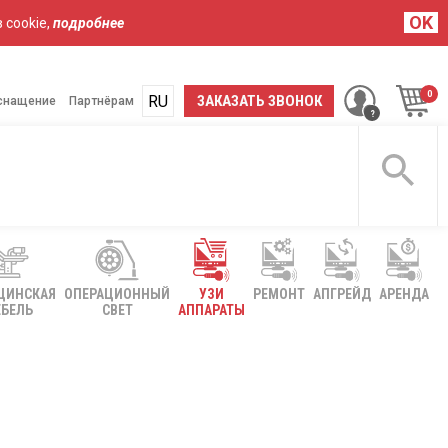
OK
 cookie,
подробнее
RU
UA
ЗАКАЗАТЬ ЗВОНОК
снащение
Партнёрам
ЦИНСКАЯ
ОПЕРАЦИОННЫЙ
УЗИ
РЕМОНТ
АПГРЕЙД
АРЕНДА
БЕЛЬ
СВЕТ
АППАРАТЫ