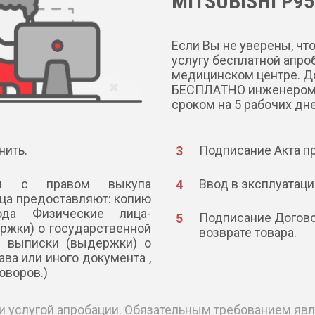
MITSUBISHI P95
Если Вы не уверены, чт
услугу бесплатной апро
медицинском центре. До
БЕСПЛАТНО инженером и
сроком на 5 рабочих дне
нить.
Подписание Акта п
ния с правом выкупа
Ввод в эксплуатаци
ца предоставляют: копию
ода Физические лица-
Подписание Догово
ржки) о государственной
возврате товара.
я выписки (выдержки) о
ава или иного документа ,
оворов.)
и услугой апробации. Обязательным требованием яв