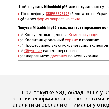
Чтобы купить
Mitsubishi p95
или получить консуль
По телефону:
380955525796
(бесплатно по Украин
Через
форму запроса на сайте
.
Покупая Mitsubishi p95 у нас, вы гарантированно пол
✅ Конкурентные цены на
Комплектующие
.
✅ Квалифицированный
сервис
и гарантию.
✅ Профессиональную консультацию экспертов 
✅
Обучение
вашего персонала.
✅ Оперативную
доставку
по всей Украине.
При покупке УЗД обладнання у ко
знаний сформирована экспертами и
аналитики сделали оптимальную под