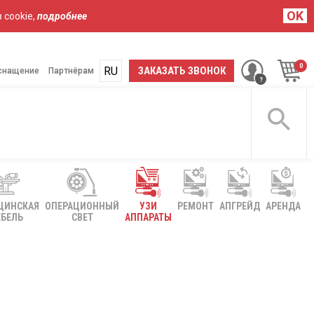
OK
 cookie,
подробнее
RU
UA
ЗАКАЗАТЬ ЗВОНОК
снащение
Партнёрам
ЦИНСКАЯ
ОПЕРАЦИОННЫЙ
УЗИ
РЕМОНТ
АПГРЕЙД
АРЕНДА
БЕЛЬ
СВЕТ
АППАРАТЫ