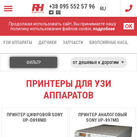
+38
095 552 57 96
RU
UA
Продолжая использовать сайт, Вы принимаете нашу
Главная
Запчасти
Принтеры
OK
политику использования файлов cookie,
подробнее
УЗИ АППАРАТЫ
ДАТЧИКИ
ЗАПЧАСТИ
БИОПСИЙНЫЕ НАСАДКИ
ФИЛЬТР
ПРИНТЕРЫ ДЛЯ УЗИ
АППАРАТОВ
ПРИНТЕР ЦИФРОВОЙ SONY
ПРИНТЕР АНАЛОГОВЫЙ
UP-D898MD
SONY UP-897MD