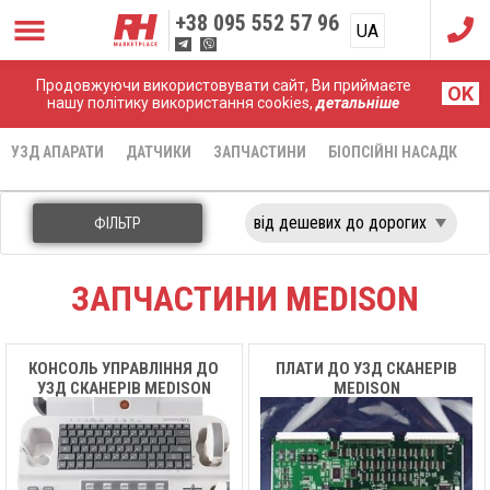
+38
095 552 57 96
UA
RU
Продовжуючи використовувати сайт, Ви приймаєте
Головна
Запчастини
Medison
OK
нашу політику використання cookies,
детальніше
УЗД АПАРАТИ
ДАТЧИКИ
ЗАПЧАСТИНИ
БІОПСІЙНІ НАСАДКИ
ФІЛЬТР
ЗАПЧАСТИНИ MEDISON
КОНСОЛЬ УПРАВЛІННЯ ДО
ПЛАТИ ДО УЗД СКАНЕРІВ
УЗД СКАНЕРІВ MEDISON
MEDISON