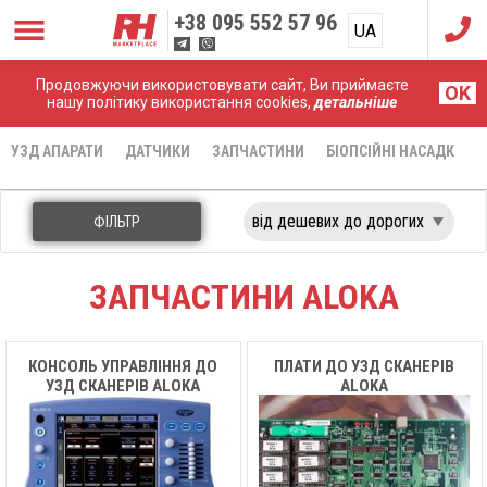
+38
095 552 57 96
UA
RU
Продовжуючи використовувати сайт, Ви приймаєте
Головна
Запчастини
Aloka
OK
нашу політику використання cookies,
детальніше
УЗД АПАРАТИ
ДАТЧИКИ
ЗАПЧАСТИНИ
БІОПСІЙНІ НАСАДКИ
ФІЛЬТР
ЗАПЧАСТИНИ ALOKA
КОНСОЛЬ УПРАВЛІННЯ ДО
ПЛАТИ ДО УЗД СКАНЕРІВ
УЗД СКАНЕРІВ ALOKA
ALOKA