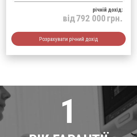
річнiй дохід:
від
792 000
грн.
Розрахувати річний дохід
1