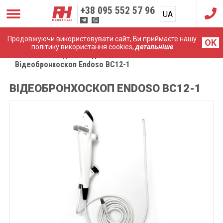
+38
095 552 57 96
UA
RU
Продовжуючи використовувати сайт, Ви приймаєте нашу
OK
політику використання cookies,
детальніше
Головна
Медичні ендоскопи
Відеобронхоскоп Endoso BC12-1
ВІДЕОБРОНХОСКОП ENDOSO BC12-1