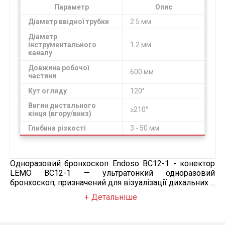
Параметр
Опис
Діаметр ввідної трубки
2.5 мм
Діаметр
інструментального
1.2 мм
каналу
Довжина робочої
600 мм
частини
Кут огляду
120°
Вигин дистального
≥210°
кінця (вгору/вниз)
Глибина різкості
3 - 50 мм
Одноразовий бронхоскоп Endoso BC12-1 - конектор
LEMO BC12-1 — ультратонкий одноразовий
бронхоскоп, призначений для візуалізації дихальних ...
Детальніше