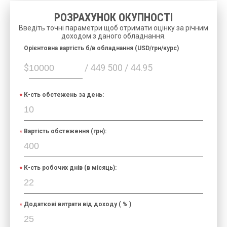
РОЗРАХУНОК ОКУПНОСТІ
Введіть точні параметри щоб отримати оцінку за річним
доходом з даного обладнання.
Орієнтовна вартість б/в обладнання (USD/грн/курс)
$
/ 449 500 / 44.95
К-сть обстежень за день:
Вартість обстеження (грн):
К-сть робочих днів (в місяць):
Додаткові витрати від доходу ( % )