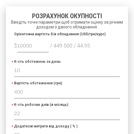
РОЗРАХУНОК ОКУПНОСТІ
Введіть точні параметри щоб отримати оцінку за річним
доходом з даного обладнання.
Орієнтовна вартість б/в обладнання (USD/грн/курс)
$
/ 449 500 / 44.95
К-сть обстежень за день:
Вартість обстеження (грн):
К-сть робочих днів (в місяць):
Додаткові витрати від доходу ( % )