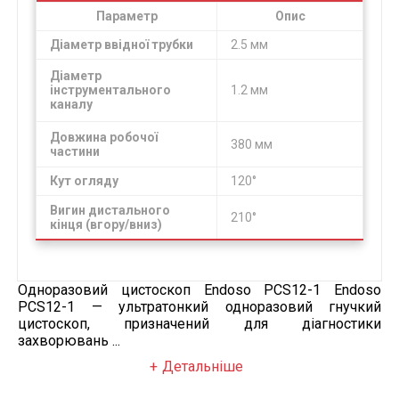
Параметр
Опис
Діаметр ввідної трубки
2.5 мм
Діаметр
інструментального
1.2 мм
каналу
Довжина робочої
380 мм
частини
Кут огляду
120°
Вигин дистального
210°
кінця (вгору/вниз)
Одноразовий цистоскоп Endoso PCS12-1 Endoso
PCS12-1 — ультратонкий одноразовий гнучкий
цистоскоп, призначений для діагностики
захворювань ...
Детальніше