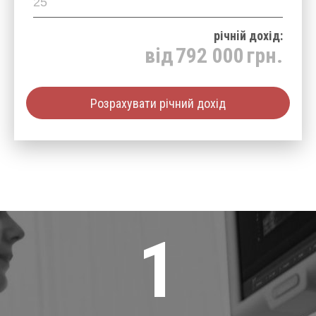
річнiй дохід:
від
792 000
грн.
Розрахувати річний дохід
1