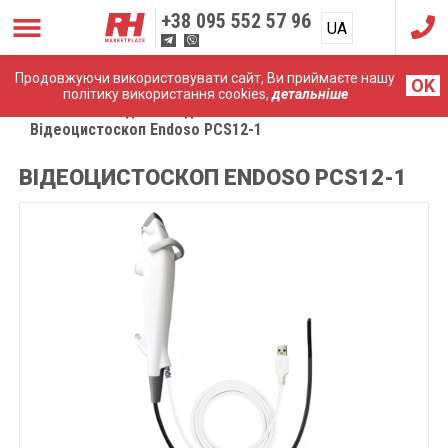
+38
095 552 57 96
UA
RU
Продовжуючи використовувати сайт, Ви приймаєте нашу
OK
політику використання cookies,
детальніше
Головна
Медичні ендоскопи
Відеоцистоскоп Endoso PCS12-1
ВІДЕОЦИСТОСКОП ENDOSO PCS12-1