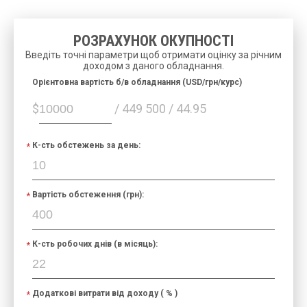
РОЗРАХУНОК ОКУПНОСТІ
Введіть точні параметри щоб отримати оцінку за річним
доходом з даного обладнання.
Орієнтовна вартість б/в обладнання (USD/грн/курс)
$
/ 449 500 / 44.95
К-сть обстежень за день:
Вартість обстеження (грн):
К-сть робочих днів (в місяць):
Додаткові витрати від доходу ( % )