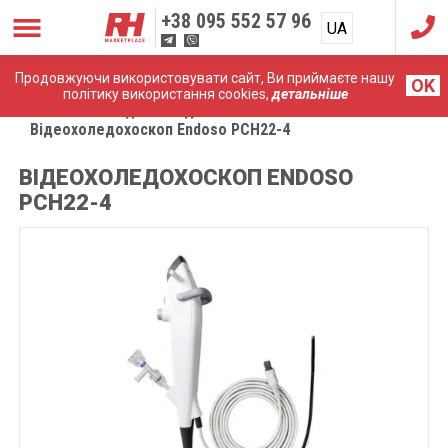
+38
095 552 57 96
UA
RU
Продовжуючи використовувати сайт, Ви приймаєте нашу
OK
політику використання cookies,
детальніше
Головна
Медичні ендоскопи
Відеохоледохоскоп Endoso PCH22-4
ВІДЕОХОЛЕДОХОСКОП ENDOSO
PCH22-4