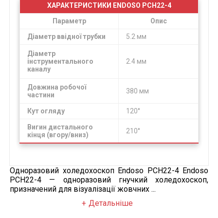
ХАРАКТЕРИСТИКИ ENDOSO PCH22-4
Параметр
Опис
Діаметр ввідної трубки
5.2 мм
Діаметр
інструментального
2.4 мм
каналу
Довжина робочої
380 мм
частини
Кут огляду
120°
Вигин дистального
210°
кінця (вгору/вниз)
Одноразовий холедохоскоп Endoso PCH22-4 Endoso
PCH22-4 — одноразовий гнучкий холедохоскоп,
призначений для візуалізації жовчних ...
Детальніше