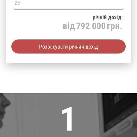
річнiй дохід:
від
792 000
грн.
Розрахувати річний дохід
1