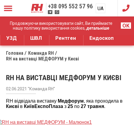
+38
095 552 57 96
UA
RU
Дистрибуція медичного обладнання
Продовжуючи використовувати сайт, Ви приймаєте
OK
нашу політику використання cookies,
детальніше
УЗД
ШВЛ
Рентген
Ендоскоп
Головна
Команда RH
RH на виставці МЕДФОРУМ у Києві
RH НА ВИСТАВЦІ МЕДФОРУМ У КИЄВІ
02.06.2021 "Команда RH"
RH відвідала виставку
Медфорум
, яка проходила в
Києві
в
КиївЕкспоПлаза
з
25
по
27 травня
.