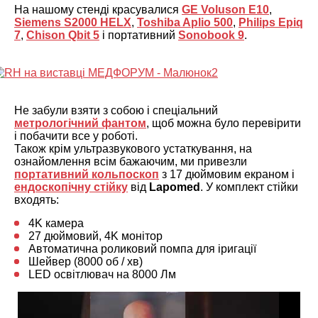
На нашому стенді красувалися
GE Voluson E10
,
Siemens S2000 HELX
,
Toshiba Aplio 500
,
Philips Epiq
7
,
Chison Qbit 5
і портативний
Sonobook 9
.
Не забули взяти з собою і спеціальний
метрологічний фантом
, щоб можна було перевірити
і побачити все у роботі.
Також крім ультразвукового устаткування, на
ознайомлення всім бажаючим, ми привезли
портативний кольпоскоп
з 17 дюймовим екраном і
ендоскопічну стійку
від
Lapomed
. У комплект стійки
входять:
4K камера
27 дюймовий, 4K монітор
Автоматична роликовий помпа для іригації
Шейвер (8000 об / хв)
LED освітлювач на 8000 Лм