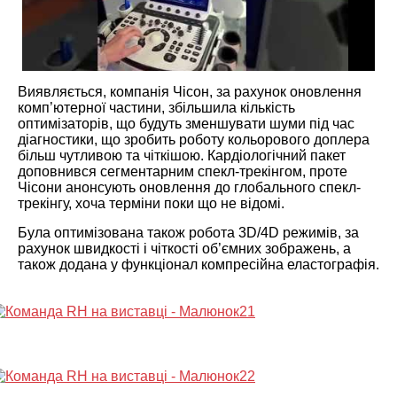
Виявляється, компанія Чісон, за рахунок оновлення
комп’ютерної частини, збільшила кількість
оптимізаторів, що будуть зменшувати шуми під час
діагностики, що зробить роботу кольорового доплера
більш чутливою та чіткішою. Кардіологічний пакет
доповнився сегментарним спекл-трекінгом, проте
Чісони анонсують оновлення до глобального спекл-
трекінгу, хоча терміни поки що не відомі.
Була оптимізована також робота 3D/4D режимів, за
рахунок швидкості і чіткості об’ємних зображень, а
також додана у функціонал компресійна еластографія.