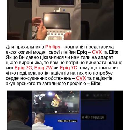
Для прихильників
Philips
– компанія представила
ексклюзивні моделі своєї лінійки
Epiq
–
CVX
та
Elite
.
Якщо Ви давно цікавилися чи намітили на апарат
цього виробника, то вам не потрібно вибирати більше
між
Epiq 7G
,
Epiq 7W
чи
Epiq 7C
, тому що компанія
чітко поділила потік пацієнтів на тих хто потребує
сердечно-судинних обстежень –
CVX
та пацієнтів
акушерського та загального профілю –
Elite
.