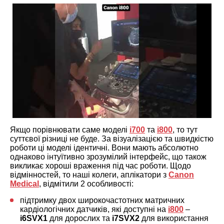
Якщо порівнювати саме моделі
і700
та
і800
, то тут
суттєвої різниці не буде. За візуалізацією та швидкістю
роботи ці моделі ідентичні. Вони мають абсолютно
однаково інтуїтивно зрозумілий інтерфейс, що також
викликає хороші враження під час роботи. Щодо
відмінностей, то наші колеги, аплікатори з
Canon
Medical
, відмітили 2 особливості:
підтримку двох широкочастотних матричних
кардіологічних датчиків, які доступні на
і800
–
i6SVX1
для дорослих та
i7SVX2
для використання