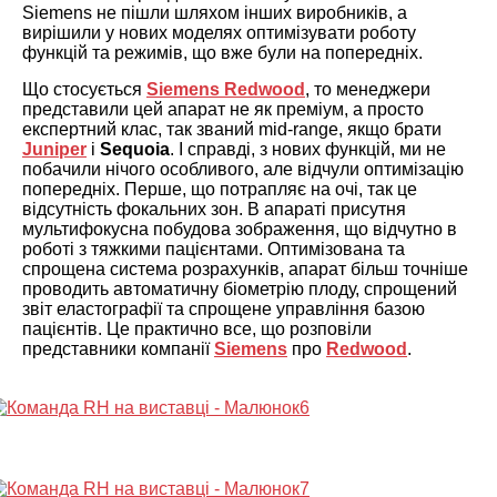
Siemens не пішли шляхом інших виробників, а
вирішили у нових моделях оптимізувати роботу
функцій та режимів, що вже були на попередніх.
Що стосується
Siemens Redwood
, то менеджери
представили цей апарат не як преміум, а просто
експертний клас, так званий mid-range, якщо брати
Juniper
і
Sequoia
. І справді, з нових функцій, ми не
побачили нічого особливого, але відчули оптимізацію
попередніх. Перше, що потрапляє на очі, так це
відсутність фокальних зон. В апараті присутня
мультифокусна побудова зображення, що відчутно в
роботі з тяжкими пацієнтами. Оптимізована та
спрощена система розрахунків, апарат більш точніше
проводить автоматичну біометрію плоду, спрощений
звіт еластографії та спрощене управління базою
пацієнтів. Це практично все, що розповіли
представники компанії
Siemens
про
Redwood
.