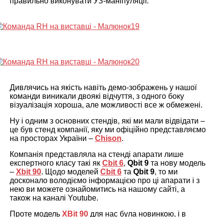
правильно виконувати УЗ-маніпуляції.
Дивлячись на якість навіть демо-зображень у нашої
команди виникали двоякі відчуття, з одного боку
візуалізація хороша, але можливості все ж обмежені.
Ну і одним з основних стендів, які ми мали відвідати –
це був стенд компанії, яку ми офіційно представляємо
на просторах України –
Chison
.
Компанія представляла на стенді апарати лише
експертного класу такі як
Cbit 6
,
Qbit 9
та нову модель
–
Xbit 90
. Щодо моделей
Cbit 6
та
Qbit 9
, то ми
досконало володіємо інформацією про ці апарати і з
нею ви можете ознайомитись на нашому сайті, а
також на каналі Youtube.
Проте модель
XBit 90
для нас була новинкою, і в