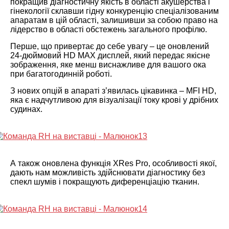
покращив діагностичну якість в області акушерства і
гінекології склавши гідну конкуренцію спеціалізованим
апаратам в цій області, залишивши за собою право на
лідерство в області обстежень загального профілю.
Перше, що привертає до себе увагу – це оновлений
24-дюймовий HD MAX дисплей, який передає якісне
зображення, яке менш виснажливе для вашого ока
при багатогодинній роботі.
З нових опцій в апараті з’явилась цікавинка – MFI HD,
яка є надчутливою для візуалізації току крові у дрібних
судинах.
А також оновлена функція XRes Pro, особливості якої,
дають нам можливість здійснювати діагностику без
спекл шумів і покращують диференціацію тканин.