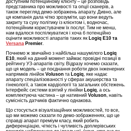
доступним потенційному клієнту – це розповідь
представника про можливості та опції сканерів, а
також перегляд демо-зображень апарату. Дивно, але
ця компанія дала чітко зрозуміти, що вони ведуть
закриту та суху політику із клієнтом і, водночас,
потенційним користувачем їх послуг. Тим не менш,
нам вдалося поспілкуватися і хоча б потенційно
оцінити можливості апаратів таких як
Logiq E10 та
Versana
Premier
.
Почнемо ж звичайно з найбільш нашумілого
Logiq
E10
, який на даний момент займає провідні позиції в
рейтингу УЗ-апаратів світу. Відразу хочемо сказати,
що ця модель – це поєднання роботи двох інженерних
напрямків лінійок
Voluson
та
Logiq
, яке надає
апарату спеціалізованості у сферах акушерства та
гінекології, а також кардіології та загальних обстежень.
Інтерфейс системи взятий у лінійки
Logiq
, а ось
комплектуюча частина – це нативний
Voluson
, навіть
сумісність датчиків фактично однакова.
Що стосується візуалізаційних можливостей, то все,
що ми можемо сказати по демо-зображеннях, що це
справді апарат преміум класу, який робить
диференціацію, чіткість і чутливість доплерівських