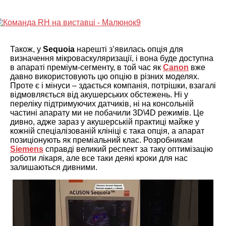
Також, у
Sequoia
нарешті з’явилась опція для
визначення мікроваскуляризації, і вона буде доступна
в апараті преміум-сегменту, в той час як
Canon
вже
давно використовують цю опцію в різних моделях.
Проте є і мінуси – здається компанія, потрішки, взагалі
відмовляється від акушерських обстежень. Ні у
переліку підтримуючих датчиків, ні на консольній
частині апарату ми не побачили 3D\4D режимів. Це
дивно, адже зараз у акушерській практиці майже у
кожній спеціалізованій клініці є така опція, а апарат
позиціонують як преміальний клас. Розробникам
Siemens
справді великий респект за таку оптимізацію
роботи лікаря, але все таки деякі кроки для нас
залишаються дивними.