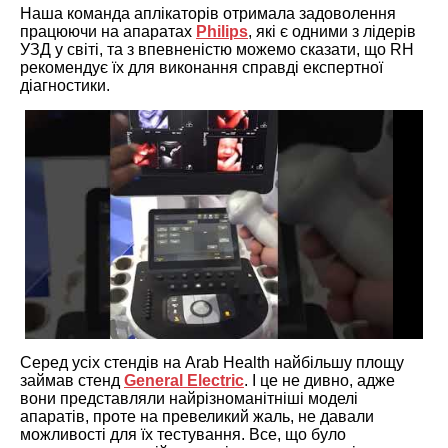
Наша команда аплікаторів отримала задоволення
працюючи на апаратах
Philips
, які є одними з лідерів
УЗД у світі, та з впевненістю можемо сказати, що RH
рекомендує їх для виконання справді експертної
діагностики.
Серед усіх стендів на Arab Health найбільшу площу
займав стенд
General Electric
. І це не дивно, адже
вони представляли найрізноманітніші моделі
апаратів, проте на превеликий жаль, не давали
можливості для їх тестування. Все, що було