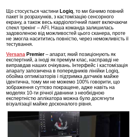
Що стосується частини
Logiq
, то ми бачимо повний
пакет їх розрахунків, з кастомізацію сенсорного
екрану, а також весь кардіологічний пакет включаючи
спекл трекінг – AFI. Наша команда залишилась
задоволеною від можливостей цього сканера, проте
не змогла насититись повністю, через неможливість її
тестування.
Versana
Premier
– апарат, який позиціонують як
експертний, а іноді як преміум клас, насправді не
виправдав наших очікувань. Інтерфейс і кастомізація
апарату запозичена в попередників лінійки Logiq,
обойма оптимізаторів і підтримка датчиків майже
ідентична, тому ми не можемо 100% говорити, що
зображення суттєво покращене, адже навіть на
моделях 10-ти річної давнини з необхідною
експертністю аплікатора можна було досягнути
візуалізації майже досконалого рівня.