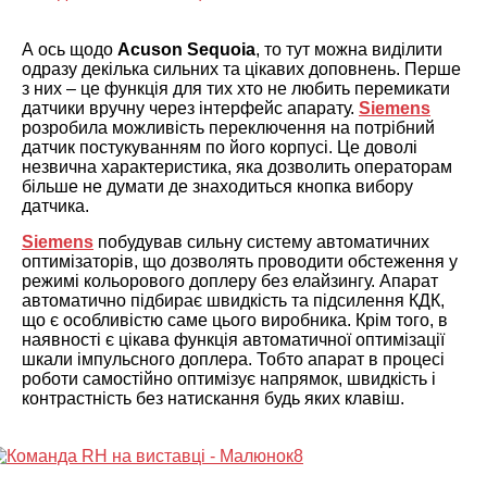
А ось щодо
Acuson Sequoia
, то тут можна виділити
одразу декілька сильних та цікавих доповнень. Перше
з них – це функція для тих хто не любить перемикати
датчики вручну через інтерфейс апарату.
Siemens
розробила можливість переключення на потрібний
датчик постукуванням по його корпусі. Це доволі
незвична характеристика, яка дозволить операторам
більше не думати де знаходиться кнопка вибору
датчика.
Siemens
побудував сильну систему автоматичних
оптимізаторів, що дозволять проводити обстеження у
режимі кольорового доплеру без елайзингу. Апарат
автоматично підбирає швидкість та підсилення КДК,
що є особливістю саме цього виробника. Крім того, в
наявності є цікава функція автоматичної оптимізації
шкали імпульсного доплера. Тобто апарат в процесі
роботи самостійно оптимізує напрямок, швидкість і
контрастність без натискання будь яких клавіш.