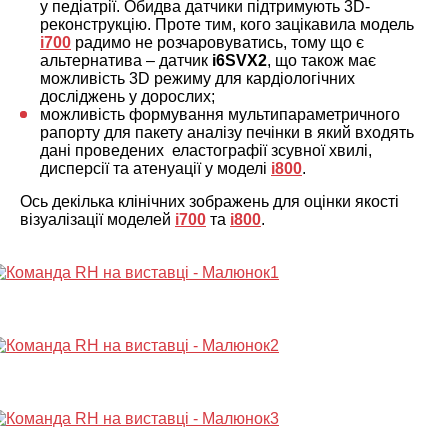
у педіатрії. Обидва датчики підтримують 3D-
реконструкцію. Проте тим, кого зацікавила модель
і700
радимо не розчаровуватись, тому що є
альтернатива – датчик
і6SVX2
, що також має
можливість 3D режиму для кардіологічних
досліджень у дорослих;
можливість формування мультипараметричного
рапорту для пакету аналізу печінки в який входять
дані проведених еластографії зсувної хвилі,
дисперсії та атенуації у моделі
і800
.
Ось декілька клінічних зображень для оцінки якості
візуалізації моделей
i700
та
i800
.