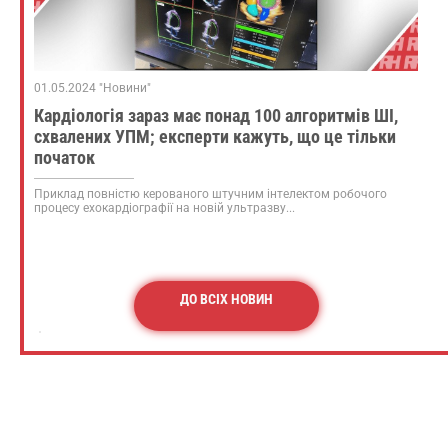
01.05.2024 "Новини"
Кардіологія зараз має понад 100 алгоритмів ШІ,
схвалених УПМ; експерти кажуть, що це тільки
початок
Приклад повністю керованого штучним інтелектом робочого
процесу ехокардіографії на новій ультразву...
ДО ВСІХ НОВИН