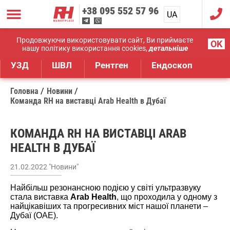
+38
095 552 57 96
UA
RU
Дистрибуція медичного обладнання
Продовжуючи використовувати сайт, Ви приймаєте
OK
нашу політику використання cookies,
детальніше
УЗД
ШВЛ
Рентген
Ендоскоп
Головна
Новини
Команда RH на виставці Arab Health в Дубаї
КОМАНДА RH НА ВИСТАВЦІ ARAB
HEALTH В ДУБАЇ
21.02.2022 "Новини"
Найбільш резонансною подією у світі ультразвуку
стала виставка
Arab Health
, що проходила у одному з
найцікавіших та прогресивних міст нашої планети –
Дубаї (ОАЕ).