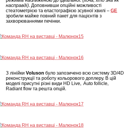
режимів наближеною до ідеальної.
(хоча, хто зна як
насправді)
. Доповнивши опційні можливості
стеатометрією та еластографією зсувної хвилі –
GE
зробили майже повний пакет для пацієнтів з
захворюваннями печінки.
З лінійки
Voluson
було запозичено всю систему 3D/4D
реконструкції та роботу кольорового доплеру. В цій
моделі присутні різні види HD Live, Auto follicle,
Radiant flow та решта опцій.