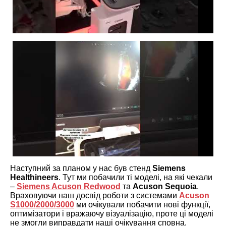
Наступний за планом у нас був стенд
Siemens
Healthineers
. Тут ми побачили ті моделі, на які чекали
–
Siemens Acuson Redwood
та
Acuson Sequoia
.
Враховуючи наш досвід роботи з системами
Acuson
S1000/2000/3000
ми очікували побачити нові функції,
оптимізатори і вражаючу візуалізацію, проте ці моделі
не змогли виправдати наші очікування сповна.