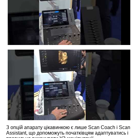
З опцій апарату цікавинкою є лише Scan Coach і Scan
Assistant, що допоможуть початківцям адаптуватись і