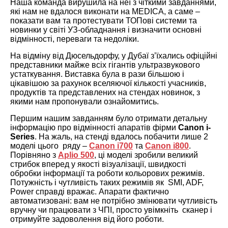
Наша команда вирушила на неї з чіткими завданнями,
які нам не вдалося виконати на MEDICA, а саме –
показати вам та протестувати ТОПові системи та
новинки у світі УЗ-обладнання і визначити основні
відмінності, переваги та недоліки.
На відміну від Дюсельдорфу, у Дубаї з’їхались офіційні
представники майже всіх гігантів ультразвукового
устаткування. Виставка була в рази більшою і
цікавішою за рахунок вселяючої кількості учасників,
продуктів та представлених на стендах новинок, з
якими нам пропонували ознайомитись.
Першим нашим завданням було отримати детальну
інформацію про відмінності апаратів фірми
Canon i-
Series
. На жаль, на стенді вдалось побачити лише 2
моделі цього ряду –
Canon і700
та
Canon і800
.
Порівняно з
Aplio 500
, ці моделі зробили великий
стрибок вперед у якості візуалізації, швидкості
обробки інформації та роботи кольорових режимів.
Потужність і чутливість таких режимів як SMI, ADF,
Power справді вражає. Апарати фактично
автоматизовані: вам не потрібно змінювати чутливість
вручну чи працювати з ЧПІ, просто увімкніть сканер і
отримуйте задоволення від його роботи.