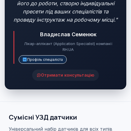
його до роботи, створю індивідуальні
пресети під ваших спеціалістів та
проведу інструктаж на робочому місці."
Владислав Семенюк
Лікар-аплікант (Application Specialist) компанії
RH.UA
Профіль спеціаліста
Отримати консультацію
Сумісні УЗД датчики
Універсальний набір датчиків для всіх типів