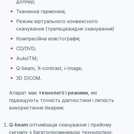
доплер;
Тканинна гармоніка;
Режим віртуального конвексного
сканування (трапецієвидне сканування)
Компресійна еластографія;
CD/DVD;
AutoITM;
Q-beam, X-contrast, i-Image;
3D DICOM.
Апарат має
технології і режими
, які
підвищують точність діагностики і легкість
використання лікарем:
Q-beam
оптимізація сканування і прийому
сигналу з багатопроменевою технологією;