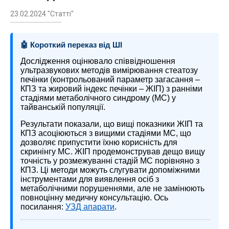
23.02.2024 "Статті"
🤖 Короткий переказ від ШІ
Дослідження оцінювало співвідношення
ультразвукових методів вимірювання стеатозу
печінки (контрольований параметр загасання –
КПЗ та жировий індекс печінки – ЖІП) з ранніми
стадіями метаболічного синдрому (МС) у
тайванській популяції.
Результати показали, що вищі показники ЖІП та
КПЗ асоціюються з вищими стадіями МС, що
дозволяє припустити їхню корисність для
скринінгу МС. ЖІП продемонстрував дещо вищу
точність у розмежуванні стадій МС порівняно з
КПЗ. Ці методи можуть слугувати допоміжними
інструментами для виявлення осіб з
метаболічними порушеннями, але не замінюють
повноцінну медичну консультацію. Ось
посилання:
УЗД апарати
.