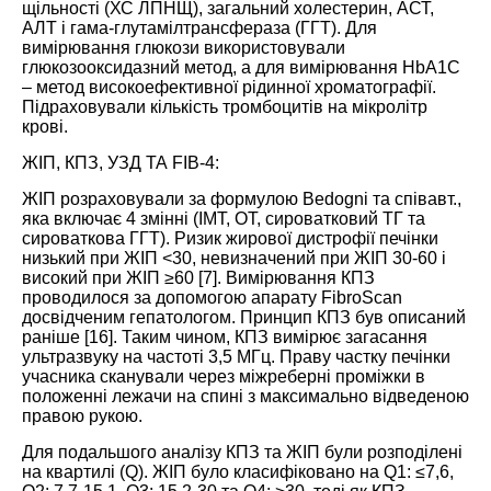
щільності (ХС ЛПНЩ), загальний холестерин, АСТ,
АЛТ і гама-глутамілтрансфераза (ГГТ). Для
вимірювання глюкози використовували
глюкозооксидазний метод, а для вимірювання HbA1C
– метод високоефективної рідинної хроматографії.
Підраховували кількість тромбоцитів на мікролітр
крові.
ЖІП, КПЗ, УЗД ТА FIB-4:
ЖІП розраховували за формулою Bedogni та співавт.,
яка включає 4 змінні (ІМТ, ОТ, сироватковий ТГ та
сироваткова ГГТ). Ризик жирової дистрофії печінки
низький при ЖІП <30, невизначений при ЖІП 30-60 і
високий при ЖІП ≥60 [
7
]. Вимірювання КПЗ
проводилося за допомогою апарату FibroScan
досвідченим гепатологом. Принцип КПЗ був описаний
раніше [
16
]. Таким чином, КПЗ вимірює загасання
ультразвуку на частоті 3,5 МГц. Праву частку печінки
учасника сканували через міжреберні проміжки в
положенні лежачи на спині з максимально відведеною
правою рукою.
Для подальшого аналізу КПЗ та ЖІП були розподілені
на квартилі (Q). ЖІП було класифіковано на Q1: ≤7,6,