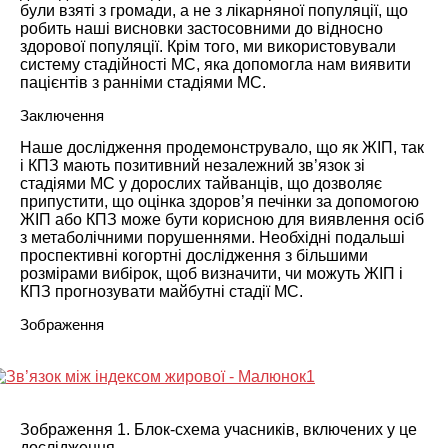
були взяті з громади, а не з лікарняної популяції, що
робить наші висновки застосовними до відносно
здорової популяції. Крім того, ми використовували
систему стадійності МС, яка допомогла нам виявити
пацієнтів з ранніми стадіями МС.
Заключення
Наше дослідження продемонструвало, що як ЖІП, так
і КПЗ мають позитивний незалежний зв’язок зі
стадіями МС у дорослих тайванців, що дозволяє
припустити, що оцінка здоров’я печінки за допомогою
ЖІП або КПЗ може бути корисною для виявлення осіб
з метаболічними порушеннями. Необхідні подальші
проспективні когортні дослідження з більшими
розмірами вибірок, щоб визначити, чи можуть ЖІП і
КПЗ прогнозувати майбутні стадії МС.
Зображення
Зображення 1. Блок-схема учасників, включених у це
дослідження.