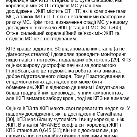
кореляція між КПЗ і стадією МС була слабшою, ніж
кореляція між ЖІП і стадією МС у нашому
дослідженні. ЖІП містить ОТ і ТГ, які є компонентами
МС, а також ІМТ і ГГТ, які є незалежними факторами
ризику МС. Крім того, визначення стадії МС у нашому
дослідженні включало ЖІП (стадія D МС: ЖІП ≥60).
Отже, сильніший кореляційний зв’язок між ЖІП та
стадією МС не є несподіваним.
КПЗ краще відрізняє S0 від аномальних станів (а не
діагностує стеатоз) і дозволяє проводити моніторинг,
якщо пацієнт потребує подальших обстежень [
29
]. КПЗ
оцінює жирову дистрофію печінки за допомогою
FibroScan, але це трудомістка робота, яка вимагає
добре підготовленого лікаря. Тому її застосування в
епідеміологічних дослідженнях може бути
обмеженим. ЖІП є відносно дешевим і базується на
більш традиційних, широкодоступних компонентах,
але ЖІП вимагає забору крові, тоді як КПЗ не вимагає.
Оцінки КПЗ та ЖІП мають свої переваги та недоліки. У
нашому дослідженні, як і в дослідженні Carvalhana
[
30
], КПЗ має більшу чутливість і вищу корекцію, ніж
ЖІП. В аналізі NHANES коефіцієнт кореляції ЖІП і
КПЗ становив 0,645 [
31
]; він не є досконалим, що
свідчить про потенційну різницю між цими двома