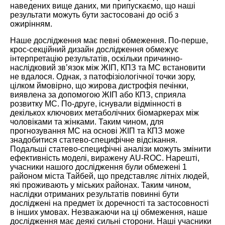
наведених вище даних, ми припускаємо, що наші
результати можуть бути застосовані до осіб з
ожирінням.
Наше дослідження має певні обмеження. По-перше,
крос-секційний дизайн дослідження обмежує
інтерпретацію результатів, оскільки причинно-
наслідковий зв’язок між ЖІП, КПЗ та МС встановити
не вдалося. Однак, з патофізіологічної точки зору,
цілком ймовірно, що жирова дистрофія печінки,
виявлена за допомогою ЖІП або КПЗ, сприяла
розвитку МС. По-друге, існували відмінності в
декількох ключових метаболічних біомаркерах між
чоловіками та жінками. Таким чином, для
прогнозування МС на основі ЖІП та КПЗ може
знадобитися статево-специфічне відсікання.
Подальші статево-специфічні аналізи можуть змінити
ефективність моделі, виражену AU-ROC. Нарешті,
учасники нашого дослідження були обмежені 1
районом міста Тайбей, що представляє літніх людей,
які проживають у міських районах. Таким чином,
наслідки отриманих результатів повинні бути
досліджені на предмет їх доречності та застосовності
в інших умовах. Незважаючи на ці обмеження, наше
дослідження має деякі сильні сторони. Наші учасники