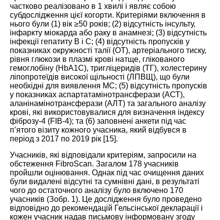
частково реалізовано в 1 хвилі і являє собою
субдослідження цієї когорти. Критеріями включення в
нього були (1) вік ≥50 років; (2) відсутність інсульту,
інфаркту міокарда або раку в анамнезі; (3) відсутність
інфекції гепатиту В і С; (4) відсутність пропусків у
показниках окружності талії (ОТ), артеріального тиску,
рівня глюкози в плазмі крові натще, глікованого
гемоглобіну (HbA1C), тригліцеридів (ТГ), холестерину
ліпопротеїдів високої щільності (ЛПВЩ), що були
необхідні для виявлення МС; (5) відсутність пропусків
у показниках аспартатамінотрансферази (АСТ),
аланінамінотрансферази (АЛТ) та загального аналізу
крові, які використовувалися для визначення індексу
фіброзу-4 (FIB-4); та (6) заповнені анкети під час
п’ятого візиту кожного учасника, який відбувся в
період з 2017 по 2019 рік [
15
].
Учасників, які відповідали критеріям, запросили на
обстеження FibroScan. Загалом 178 учасників
пройшли оцінювання. Однак під час очищення даних
були видалені відсутні та сумнівні дані, в результаті
чого до остаточного аналізу було включено 170
учасників (
Зобр. 1
). Це дослідження було проведено
відповідно до рекомендацій Гельсінської декларації і
кожен учасник надав письмову інформовану згоду