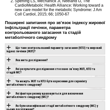
Sperling LS, Mechanick JI, Neeland IJ, The
CardioMetabolic Health Alliance: Working toward a
new care model for the metabolic Syndrome: J Am
Coll Cardiol, 2015; 66; 1050-67
Поширені запитання про зв’язок індексу жирової
інфільтрації печінки, параметра
контрольованого загасання та стадій
метаболічного синдрому
Що таке контрольований параметр загасання (КПЗ) та жировий
індекс печінки (ЖІП)?
Яка мета дослідження?
Які результати дослідження стосовно зв’язку ЖІП, КПЗ та
стадій МС?
Чи можуть ЖІП та КПЗ бути корисними для скринінгу
метаболічного синдрому?
Які фактори ризику враховуються для визначення
метаболічного синдрому (МС)?
Як були класифіковані стадії метаболічного синдрому (МС) у
цьому дослідженні?