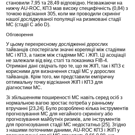
становили 7,95 та 28,49 відповідно. Незважаючи на
нижчу AU-ROC, КПЗ мав високу специфічність (0,84) з
точкою відсікання 305, коли ми проводили скринінг
нашої досліджуваної популяції на ризиковані стадії
МС (стадії C або D).
Обговорення
У цьому перехресному дослідженні дорослих
тайванців спостерігали значні кореляції між стадіями
МС і КПЗ, а також між стадіями МС і ЖІП. Ці асоціації
не залежали від віку, статі та показника FIB-4.
Отримані дані свідчать про те, що як ЖІП, так і КПЗ є
корисними для визначення стадії МС у дорослих
тайванців. Крім того, ми представили емпіричну
оптимальну точку відсікання ЖІП і КПЗ для
діагностики МС.
Зі збільшенням поширеності МС навіть серед осіб з
нормальною вагою зростає потреба у ранньому
втручанні [
23
,
24
]. Було розроблено кілька інструментів
прогнозування МС для негайного скринінгу або
прогнозування майбутніх ризиків, але інструментів
для прогнозування стадії МС недостатньо [
25
]. Згідно
з нашими поточними даними, AU-ROC КПЗ і ЖІП у