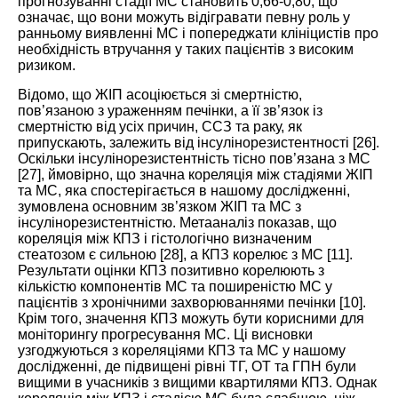
прогнозуванні стадії МС становить 0,66-0,80, що
означає, що вони можуть відігравати певну роль у
ранньому виявленні МС і попереджати клініцистів про
необхідність втручання у таких пацієнтів з високим
ризиком.
Відомо, що ЖІП асоціюється зі смертністю,
пов’язаною з ураженням печінки, а її зв’язок із
смертністю від усіх причин, ССЗ та раку, як
припускають, залежить від інсулінорезистентності [
26
].
Оскільки інсулінорезистентність тісно пов’язана з МС
[
27
], ймовірно, що значна кореляція між стадіями ЖІП
та МС, яка спостерігається в нашому дослідженні,
зумовлена основним зв’язком ЖІП та МС з
інсулінорезистентністю. Метааналіз показав, що
кореляція між КПЗ і гістологічно визначеним
стеатозом є сильною [
28
], а КПЗ корелює з МС [
11
].
Результати оцінки КПЗ позитивно корелюють з
кількістю компонентів МС та поширеністю МС у
пацієнтів з хронічними захворюваннями печінки [
10
].
Крім того, значення КПЗ можуть бути корисними для
моніторингу прогресування МС. Ці висновки
узгоджуються з кореляціями КПЗ та МС у нашому
дослідженні, де підвищені рівні ТГ, ОТ та ГПН були
вищими в учасників з вищими квартилями КПЗ. Однак