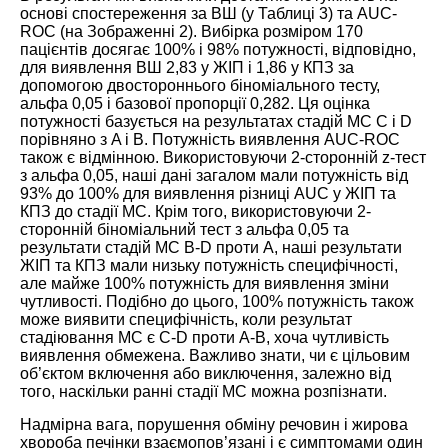
основі спостереження за ВШ (у
Таблиці 3
) та AUC-
ROC (на
Зображенні 2
). Вибірка розміром 170
пацієнтів досягає 100% і 98% потужності, відповідно,
для виявлення ВШ 2,83 у ЖІП і 1,86 у КПЗ за
допомогою двостороннього біноміального тесту,
альфа 0,05 і базової пропорції 0,282. Ця оцінка
потужності базується на результатах стадій МС C і D
порівняно з A і B. Потужність виявлення AUC-ROC
також є відмінною. Використовуючи 2-сторонній z-тест
з альфа 0,05, наші дані загалом мали потужність від
93% до 100% для виявлення різниці AUC у ЖІП та
КПЗ до стадії МС. Крім того, використовуючи 2-
сторонній біноміальний тест з альфа 0,05 та
результати стадій МС B-D проти A, наші результати
ЖІП та КПЗ мали низьку потужність специфічності,
але майже 100% потужність для виявлення зміни
чутливості. Подібно до цього, 100% потужність також
може виявити специфічність, коли результат
стадіювання МС є C-D проти A-B, хоча чутливість
виявлення обмежена. Важливо знати, чи є цільовим
об’єктом включення або виключення, залежно від
того, наскільки ранні стадії МС можна розпізнати.
Надмірна вага, порушення обміну речовин і жирова
хвороба печінки взаємопов’язані і є симптомами один