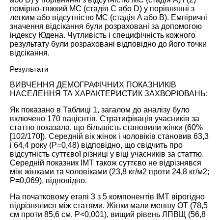
помірно-тяжкий МС (стадія C або D) у порівнянні з
легким або відсутністю МС (стадія A або B). Емпіричні
значення відсікання були розраховані за допомогою
індексу Юдена. Чутливість і специфічність кожного
результату були розраховані відповідно до його точки
відсікання.
Результати
ВИВЧЕННЯ ДЕМОГРАФІЧНИХ ПОКАЗНИКІВ
НАСЕЛЕННЯ ТА ХАРАКТЕРИСТИК ЗАХВОРЮВАНЬ:
Як показано в
Таблиці 1
, загалом до аналізу було
включено 170 пацієнтів. Стратифікація учасників за
статтю показала, що більшість становили жінки (60%
[102/170]). Середній вік жінок і чоловіків становив 63,3
і 64,4 року (P=0,48) відповідно, що свідчить про
відсутність суттєвої різниці у віці учасників за статтю.
Середній показник ІМТ також суттєво не відрізнявся
між жінками та чоловіками (23,8 кг/м2 проти 24,8 кг/м2;
P=0,069), відповідно.
На початковому етапі 3 з 5 компонентів ІМТ вірогідно
відрізнялися між статями. Жінки мали меншу ОТ (78,5
см проти 85,6 см, P<0,001), вищий рівень ЛПВЩ (56,8