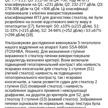
Q2: 7,7-15,1, Q3: 15,2-30 та Q4: >30, тоді як КПЗ
класифікували на Q1: ≤231 дБ/м, Q2: 232-277 дБ/м, Q3:
278-306 дБ/м та Q4: >306 дБ/м. Ці класифікації
порівнювали з клінічно використовуваними
класифікаціями КПЗ для діагностики стеатозу, які були
розроблені на основі відсоткового вмісту жиру в
гепатоцитах [
17
]. Категорії: S0: ≤10% (≤215 дБ/м), S1:
11-33% (>215 дБ/м), S2: 34-66% (>252 дБ/м) і S3 ≥67%
(>296 дБ/м) [
18
].
Ультразвукове дослідження виконували 3 гепатологи
нашого відділення на апараті Xario SSA-660A
(TOSHIBA, Японія). Для визначення ступеня
вираженості стеатозу печінки використовували
заздалегідь визначені критерії. Вони включали
підвищений гепаторенальний контраст або наявність
яскравих ехосигналів для стеатозу 1 ступеня (S1)
(легкий стеатоз); наявність як підвищеного
гепаторенального контрасту, так і яскравих
ехосигналів, а також розмиття судин для стеатозу 2
ступеня (S2) (помірний стеатоз); і наявність
ослаблення заднього променя і невізуалізації
діафрагми, на додаток до критеріїв для S2, для
стеатозу 3 ступеня (S3) (важкий стеатоз). Зображення
печінки оцінювали як нормальне, якщо текстура була
гомогенною, спостерігалися дрібнодисперсні