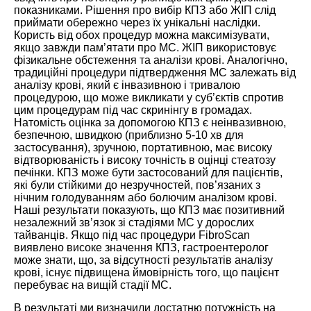
показниками. Рішення про вибір КПЗ або ЖІП слід
приймати обережно через їх унікальні наслідки.
Користь від обох процедур можна максимізувати,
якщо завжди пам’ятати про МС. ЖІП використовує
фізикальне обстеження та аналізи крові. Аналогічно,
традиційні процедури підтвердження МС залежать від
аналізу крові, який є інвазивною і тривалою
процедурою, що може викликати у суб’єктів спротив
цим процедурам під час скринінгу в громадах.
Натомість оцінка за допомогою КПЗ є неінвазивною,
безпечною, швидкою (приблизно 5-10 хв для
застосування), зручною, портативною, має високу
відтворюваність і високу точність в оцінці стеатозу
печінки. КПЗ може бути застосований для пацієнтів,
які були стійкими до незручностей, пов’язаних з
нічним голодуванням або болючим аналізом крові.
Наші результати показують, що КПЗ має позитивний
незалежний зв’язок зі стадіями МС у дорослих
тайванців. Якщо під час процедури FibroScan
виявлено високе значення КПЗ, гастроентеролог
може знати, що, за відсутності результатів аналізу
крові, існує підвищена ймовірність того, що пацієнт
перебуває на вищій стадії МС.
В результаті ми визначили достатню потужність на