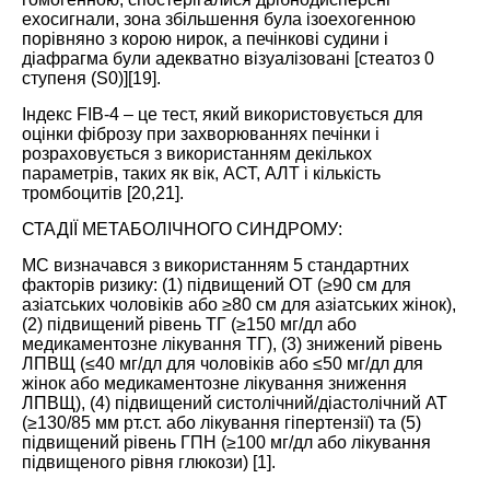
ехосигнали, зона збільшення була ізоехогенною
порівняно з корою нирок, а печінкові судини і
діафрагма були адекватно візуалізовані [стеатоз 0
ступеня (S0)][
19
].
Індекс FIB-4 – це тест, який використовується для
оцінки фіброзу при захворюваннях печінки і
розраховується з використанням декількох
параметрів, таких як вік, АСТ, АЛТ і кількість
тромбоцитів [
20
,
21
].
СТАДІЇ МЕТАБОЛІЧНОГО СИНДРОМУ:
МС визначався з використанням 5 стандартних
факторів ризику: (1) підвищений ОТ (≥90 см для
азіатських чоловіків або ≥80 см для азіатських жінок),
(2) підвищений рівень ТГ (≥150 мг/дл або
медикаментозне лікування ТГ), (3) знижений рівень
ЛПВЩ (≤40 мг/дл для чоловіків або ≤50 мг/дл для
жінок або медикаментозне лікування зниження
ЛПВЩ), (4) підвищений систолічний/діастолічний АТ
(≥130/85 мм рт.ст. або лікування гіпертензії) та (5)
підвищений рівень ГПН (≥100 мг/дл або лікування
підвищеного рівня глюкози) [
1
].