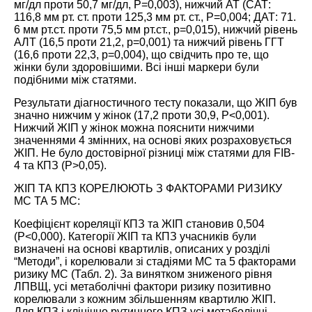
мг/дл проти 50,7 мг/дл, P=0,003), нижчий АТ (САТ:
116,8 мм рт. ст. проти 125,3 мм рт. ст., P=0,004; ДАТ: 71.
6 мм рт.ст. проти 75,5 мм рт.ст., р=0,015), нижчий рівень
АЛТ (16,5 проти 21,2, р=0,001) та нижчий рівень ГГТ
(16,6 проти 22,3, р=0,004), що свідчить про те, що
жінки були здоровішими. Всі інші маркери були
подібними між статями.
Результати діагностичного тесту показали, що ЖІП був
значно нижчим у жінок (17,2 проти 30,9, P<0,001).
Нижчий ЖІП у жінок можна пояснити нижчими
значеннями 4 змінних, на основі яких розраховується
ЖІП. Не було достовірної різниці між статями для FIB-
4 та КПЗ (P>0,05).
ЖІП ТА КПЗ КОРЕЛЮЮТЬ З ФАКТОРАМИ РИЗИКУ
МС ТА 5 МС:
Коефіцієнт кореляції КПЗ та ЖІП становив 0,504
(P<0,000). Категорії ЖІП та КПЗ учасників були
визначені на основі квартилів, описаних у розділі
“Методи”, і корелювали зі стадіями МС та 5 факторами
ризику МС (
Табл. 2
). За винятком зниженого рівня
ЛПВЩ, усі метаболічні фактори ризику позитивно
корелювали з кожним збільшенням квартилю ЖІП.
Для КПЗ і клінічно рутинного КПЗ усі метаболічні