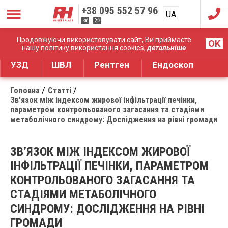
+38
095 552 57 96
UA
RU
Дистрибуція медичного обладнання
Продовжуючи використовувати сайт, Ви приймаєте
OK
нашу політику використання cookies,
детальніше
УЗД
ШВЛ
Рентген
Ендоскоп
Головна
Статті
Зв’язок між індексом жирової інфільтрації печінки,
параметром контрольованого загасання та стадіями
метаболічного синдрому: Дослідження на рівні громади
ЗВ’ЯЗОК МІЖ ІНДЕКСОМ ЖИРОВОЇ
ІНФІЛЬТРАЦІЇ ПЕЧІНКИ, ПАРАМЕТРОМ
КОНТРОЛЬОВАНОГО ЗАГАСАННЯ ТА
СТАДІЯМИ МЕТАБОЛІЧНОГО
СИНДРОМУ: ДОСЛІДЖЕННЯ НА РІВНІ
ГРОМАДИ