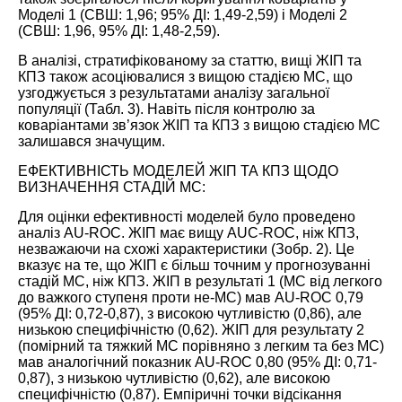
Моделі 1 (СВШ: 1,96; 95% ДІ: 1,49-2,59) і Моделі 2
(СВШ: 1,96, 95% ДІ: 1,48-2,59).
В аналізі, стратифікованому за статтю, вищі ЖІП та
КПЗ також асоціювалися з вищою стадією МС, що
узгоджується з результатами аналізу загальної
популяції (
Табл. 3
). Навіть після контролю за
коваріантами зв’язок ЖІП та КПЗ з вищою стадією МС
залишався значущим.
ЕФЕКТИВНІСТЬ МОДЕЛЕЙ ЖІП ТА КПЗ ЩОДО
ВИЗНАЧЕННЯ СТАДІЙ МС:
Для оцінки ефективності моделей було проведено
аналіз AU-ROC. ЖІП має вищу AUC-ROC, ніж КПЗ,
незважаючи на схожі характеристики (
Зобр. 2
). Це
вказує на те, що ЖІП є більш точним у прогнозуванні
стадій МС, ніж КПЗ. ЖІП в результаті 1 (МС від легкого
до важкого ступеня проти не-МС) мав AU-ROC 0,79
(95% ДІ: 0,72-0,87), з високою чутливістю (0,86), але
низькою специфічністю (0,62). ЖІП для результату 2
(помірний та тяжкий МС порівняно з легким та без МС)
мав аналогічний показник AU-ROC 0,80 (95% ДІ: 0,71-
0,87), з низькою чутливістю (0,62), але високою
специфічністю (0,87). Емпіричні точки відсікання