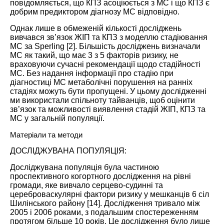
повідомляється, що КПЗ асоціюється з МС і що КПЗ є
добрим предиктором діагнозу МС відповідно.
Однак лише в обмеженій кількості досліджень
вивчався зв’язок ЖІП та КПЗ з моделлю стадіювання
МС за Sperling [
2
]. Більшість досліджень визначали
МС як такий, що має 3 з 5 факторів ризику, не
враховуючи сучасні рекомендації щодо стадійності
МС. Без надання інформації про стадію при
діагностиці МС метаболічні порушення на ранніх
стадіях можуть бути пропущені. У цьому дослідженні
ми використали спільноту тайванців, щоб оцінити
зв’язок та можливості виявлення стадій ЖІП, КПЗ та
МС у загальній популяції.
Матеріали та методи
ДОСЛІДЖУВАНА ПОПУЛЯЦІЯ:
Досліджувана популяція була частиною
проспективного когортного дослідження на рівні
громади, яке вивчало серцево-судинні та
цереброваскулярні фактори ризику у мешканців 6 сіл
Шилінського району [
14
]. Дослідження тривало між
2005 і 2006 роками, з подальшим спостереженням
протягом більше 10 років. Це дослідження було лише