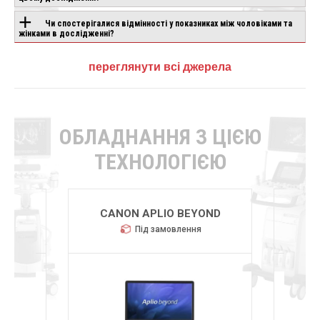
Чи спостерігалися відмінності у показниках між чоловіками та
жінками в дослідженні?
переглянути всі джерела
ОБЛАДНАННЯ З ЦІЄЮ
ТЕХНОЛОГІЄЮ
R
CANON APLIO BEYOND
CHI
Під замовлення