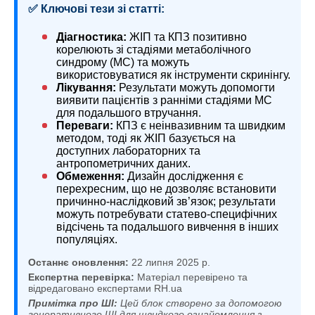
✅ Ключові тези зі статті:
Діагностика:
ЖІП та КПЗ позитивно
корелюють зі стадіями метаболічного
синдрому (МС) та можуть
використовуватися як інструменти скринінгу.
Лікування:
Результати можуть допомогти
виявити пацієнтів з ранніми стадіями МС
для подальшого втручання.
Переваги:
КПЗ є неінвазивним та швидким
методом, тоді як ЖІП базується на
доступних лабораторних та
антропометричних даних.
Обмеження:
Дизайн дослідження є
перехресним, що не дозволяє встановити
причинно-наслідковий зв’язок; результати
можуть потребувати статево-специфічних
відсічень та подальшого вивчення в інших
популяціях.
Останнє оновлення:
22 липня 2025 р.
Експертна перевірка:
Матеріал перевірено та
відредаговано експертами RH.ua
Примітка про ШІ:
Цей блок створено за допомогою
генеративного ШІ для швидкого ознайомлення з