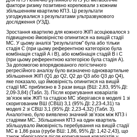
фактори ризику позитивно корелювали з кожним
збільшенням квартилю КПЗ. Ці результати
узгоджувалися з результатами ультразвукового
дослідження (УЗД).
Зростання квартилю для кожного ЖІП асоціювалося з
підвищеною ймовірністю опинитися на вищій стадії
МС. У цьому аналізі “результатом” була або тільки
стадія С (при цьому референтною категорією була
комбінація стадій А і В), або комбінація стадій В і С
(при цьому референтною категорією була стадія А).
За допомогою впорядкованого логістичного
регресійного аналізу було визначено одноквартильне
збільшення ЖІП (Q1 до Q2, Q2 до Q3 або Q3 до Q4),
яке показало, що ймовірність опинитися на вищій
стадії МС приблизно в 3 рази вища (ВШ: 2,83, 95% ДІ:
2,09-3,84) (
Табл. 3
). Після коригування коваріатів
зв’язок між ЖІП та стадією МС зберігався в моделі 1 зі
скоригованим ВШ (СВШ) 3,1 (95% ДІ: 2,23-4,31) та
моделі 2 зі СВШ 3,1 (95% ДІ: 2,23-4,32) (
Табл. 3
).
Аналогічно, було виявлено значний зв’язок між КПЗ і
стадіями МС. Збільшення КПЗ на один квартиль
збільшувало ймовірність перебування на вищій стадії
МС в 1,86 раза (грубе ВШ: 1,86, 95% ДІ: 1,42-2,43), що
також зберігалося після коригування коваріатів у