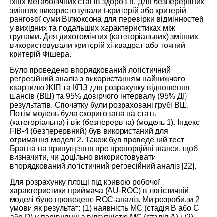
їхніх метаболічних станів здоров’я. Для безперервних
змінних використовували t-критерій або критерій
рангової суми Вілкоксона для перевірки відмінностей
у вихідних та подальших характеристиках між
групами. Для дихотомічних (категоріальних) змінних
використовували критерій хі-квадрат або точний
критерій Фішера.
Було проведено впорядкований логістичний
регресійний аналіз з використанням найнижчого
квартилю ЖІП та КПЗ для розрахунку відношення
шансів (ВШ) та 95% довірчого інтервалу (95% ДІ)
результатів. Спочатку були розраховані грубі ВШ.
Потім модель була скоригована на стать
(категоріальна) і вік (безперервна) (модель 1). Індекс
FIB-4 (безперервний) був використаний для
отримання моделі 2. Також був проведений тест
Бранта на припущення про пропорційні шанси, щоб
визначити, чи доцільно використовувати
впорядкований логістичний регресійний аналіз [
22
].
Для розрахунку площі під кривою робочої
характеристики приймача (AU-ROC) в логістичній
моделі було проведено ROC-аналіз. Ми розробили 2
умови як результат: (1) наявність МС (стадія B або C
або D) у порівнянні з відсутністю МС (стадія A) і (2)