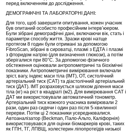
перед включенням до дослідження.
ДЕМОГРАФІЧНІ ТА ЛАБОРАТОРНІ ДАНІ:
Для того, щоб завершити опитування, кожен учасник
був опитаний особисто професійним інтерв’юером.
Були зібрані демографічні дані, включаючи вік, стать і
параметри способу життя. Зразки крові натще
протягом 8 годин були отримані за допомогою
FibroScan, зібрані в сироватці, плазмі з ЕДТА і плазмі
з фторидом натрію (для визначення глюкози), а потім
зберігалися при 80°C. За допомогою фізичного
обстеження оцінювали антропометричні та біохімічні
показники. Антропометричні вимірювання включали
зріст, вагу, індекс маси тіла (ІМТ), ОТ, систолічний
артеріальний тиск (САТ) та діастолічний артеріальний
тиск (ДАТ). ІМТ розраховується шляхом ділення маси
тіла (кг) на ріст в квадраті (м2). Для вимірювання САТ і
ДАТ ми використовували автоматичний тонометр.
Артеріальний тиск кожного учасника вимірювали 2
рази, один раз сидячи і один раз після 5-хвилинної
перерви. Потім ці 2 показники усереднювалися.
Автоаналізатор (Beckman, Пало-Альто, Каліфорнія)
використовувався для оцінки біомаркерів крові, таких
як ГПН, ТГ, ЛПВЩ, холестерин ліпопротеїдів низької