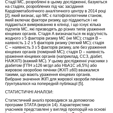
Стадії МС, розроблені в цьому дослідженні, базуються
на стадіях, розроблених під час засідання
Кардіометаболічного аналітичного центру в 2014 році
[
2
], який визнає, що МС є патофізіологічним станом,
який включає фактори ризику, що піддаються і не
піддаються вимірюванню в клініці, і що існує кілька
підтипів МС, які призводять до різних типів ураження
кінцевих органів. Стадія А визначається як відсутність
жодного з 5 факторів ризику МС (не МС); стадія В –
наявність 1-2 з 5 факторів ризику (легкий МС); стадія
С – наявність 3 з 5 факторів ризику, але без ураження
кінцевих органів (помірний МС); стадія D – наявність
ураження кінцевих органів (наприклад, ССЗ, діабет,
НАЖХП) (важкий МС). У цьому дослідженні учасники з
діабетом (ГПН ≥126 мг/дл або HbA1C ≥6,5%) або
жировою хворобою печінки (ЖХП ≥60) вважалися
такими, що мають ураження кінцевих органів.
Вибране значення ЖІП для жирової хвороби печінки
ґрунтувалося на попередній публікації [
5
].
СТАТИСТИЧНІ АНАЛІЗИ:
Статистичний аналіз проводився за допомогою
програми STATA (версія 14). Характеристики
учасників представлені у вигляді пропорцій на основі