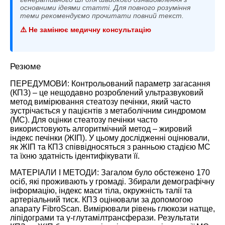
основними ідеями статті. Для повного розуміння
теми рекомендуємо прочитати повний текст.
⚠️ Не замінює медичну консультацію
Резюме
ПЕРЕДУМОВИ: Контрольований параметр загасання
(КПЗ) – це нещодавно розроблений ультразвуковий
метод вимірювання стеатозу печінки, який часто
зустрічається у пацієнтів з метаболічним синдромом
(МС). Для оцінки стеатозу печінки часто
використовують алгоритмічний метод – жировий
індекс печінки (ЖІП). У цьому дослідженні оцінювали,
як ЖІП та КПЗ співвідносяться з ранньою стадією МС
та їхню здатність ідентифікувати її.
МАТЕРІАЛИ І МЕТОДИ: Загалом було обстежено 170
осіб, які проживають у громаді. Збирали демографічну
інформацію, індекс маси тіла, окружність талії та
артеріальний тиск. КПЗ оцінювали за допомогою
апарату FibroScan. Вимірювали рівень глюкози натще,
ліпідограми та γ-глутамілтрансферази. Результати