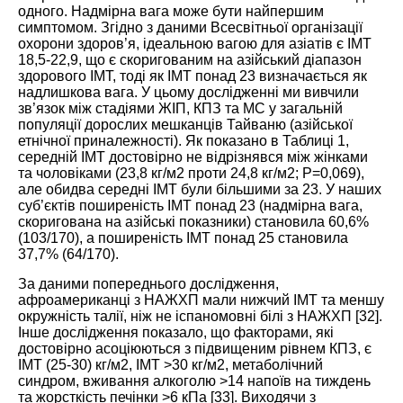
одного. Надмірна вага може бути найпершим
симптомом. Згідно з даними Всесвітньої організації
охорони здоров’я, ідеальною вагою для азіатів є ІМТ
18,5-22,9, що є скоригованим на азійський діапазон
здорового ІМТ, тоді як ІМТ понад 23 визначається як
надлишкова вага. У цьому дослідженні ми вивчили
зв’язок між стадіями ЖІП, КПЗ та МС у загальній
популяції дорослих мешканців Тайваню (азійської
етнічної приналежності). Як показано в
Таблиці 1
,
середній ІМТ достовірно не відрізнявся між жінками
та чоловіками (23,8 кг/м2 проти 24,8 кг/м2; P=0,069),
але обидва середні ІМТ були більшими за 23. У наших
суб’єктів поширеність ІМТ понад 23 (надмірна вага,
скоригована на азійські показники) становила 60,6%
(103/170), а поширеність ІМТ понад 25 становила
37,7% (64/170).
За даними попереднього дослідження,
афроамериканці з НАЖХП мали нижчий ІМТ та меншу
окружність талії, ніж не іспаномовні білі з НАЖХП [
32
].
Інше дослідження показало, що факторами, які
достовірно асоціюються з підвищеним рівнем КПЗ, є
ІМТ (25-30) кг/м2, ІМТ >30 кг/м2, метаболічний
синдром, вживання алкоголю >14 напоїв на тиждень
та жорсткість печінки >6 кПа [
33
]. Виходячи з