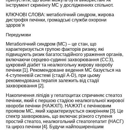
інструмент скринінгу МС у дослідженнях спільнот.
КЛЮЧОВІ СЛОВА: метаболічний синдром, жирова
дистрофія печінки, громадські служби охорони
здоров’я
Передумови
Метаболічний синдром (МС) – це стан, що
характеризується групою факторів ризику, які
підвищують ризик багатостадійного ураження органів,
включаючи серцево-судинні захворювання (ССЗ),
цукровий діабет та неалкогольну жирову хворобу
печінки [
1
]. Рекомендоване ведення МС базується на
4-ступеневій системі (стадії A-D), при цьому
рекомендована терапія залежить від стадії
захворювання [
2
].
Накопичення ліпідів у гепатоцитах спричиняє стеатоз
печінки, який є першою стадією неалкогольної жирової
хвороби печінки (НАЖХП). НАЖХП є печінковим
проявом МС, який характеризується ожирінням [
3
]. Це
спектр захворювань, що включає різного ступеня
простий стеатоз, неалкогольний стеатогепатит (НАСГ)
та цироз печінки [
4
]. Будучи найпоширенішим