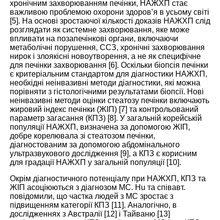
хронічним захворюванням печінки, НАЖХП стає
важливою проблемою охорони здоров’я в усьому світі
[
5
]. На основі зростаючої кількості доказів НАЖХП слід
розглядати як системне захворювання, яке може
впливати на позапечінкові органи, включаючи
метаболічні порушення, ССЗ, хронічні захворювання
нирок і злоякісні новоутворення, а не як специфічне
для печінки захворювання [
6
]. Оскільки біопсія печінки
є критеріальним стандартом для діагностики НАЖХП,
необхідні неінвазивні методи діагностики, які можна
порівняти з гістологічними результатами біопсії. Нові
неінвазивні методи оцінки стеатозу печінки включають
жировий індекс печінки (ЖІП) [
7
] та контрольований
параметр загасання (КПЗ) [
8
]. У загальній корейській
популяції НАЖХП, визначена за допомогою ЖІП,
добре корелювала зі стеатозом печінки,
діагностованим за допомогою абдомінального
ультразвукового дослідження [
9
], а КПЗ є корисним
для градації НАЖХП у загальній популяції [
10
].
Окрім діагностичного потенціалу при НАЖХП, КПЗ та
ЖІП асоціюються з діагнозом МС. Hu та співавт.
повідомили, що частка людей з МС зростає з
підвищенням категорії КПЗ [
11
]. Аналогічно, в
дослідженнях з Австралії [
12
] і Тайваню [
13
]