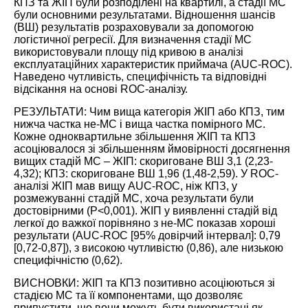
КПЗ та ЖІП були розподілені на квартилі, а стадії МС
були основними результатами. Відношення шансів
(ВШ) результатів розраховували за допомогою
логістичної регресії. Для визначення стадії МС
використовували площу під кривою в аналізі
експлуатаційних характеристик приймача (AUC-ROC).
Наведено чутливість, специфічність та відповідні
відсікання на основі ROC-аналізу.
РЕЗУЛЬТАТИ: Чим вища категорія ЖІП або КПЗ, тим
нижча частка не-МС і вища частка помірного МС.
Кожне одноквартильне збільшення ЖІП та КПЗ
асоціювалося зі збільшенням ймовірності досягнення
вищих стадій МС – ЖІП: скориговане ВШ 3,1 (2,23-
4,32); КПЗ: скориговане ВШ 1,96 (1,48-2,59). У ROC-
аналізі ЖІП мав вищу AUC-ROC, ніж КПЗ, у
розмежуванні стадій МС, хоча результати були
достовірними (P<0,001). ЖІП у виявленні стадій від
легкої до важкої порівняно з не-МС показав хороші
результати (AUC-ROC [95% довірчий інтервал]: 0,79
[0,72-0,87]), з високою чутливістю (0,86), але низькою
специфічністю (0,62).
ВИСНОВКИ: ЖІП та КПЗ позитивно асоціюються зі
стадією МС та її компонентами, що дозволяє
припустити, що вони можуть бути використані як