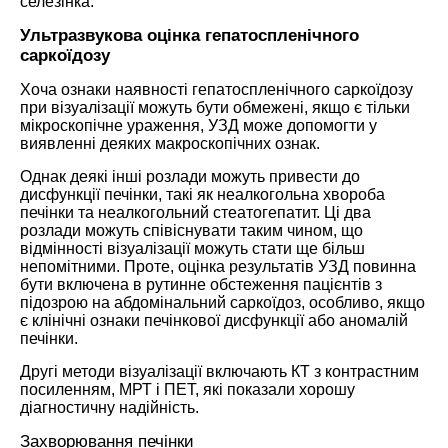
селезінка.
Ультразвукова оцінка гепатоспленічного
саркоїдозу
Хоча ознаки наявності гепатоспленічного саркоїдозу
при візуалізації можуть бути обмежені, якщо є тільки
мікроскопічне ураження, УЗД може допомогти у
виявленні деяких макроскопічних ознак.
Однак деякі інші розлади можуть привести до
дисфункції печінки, такі як неалкогольна хвороба
печінки та неалкогольний стеатогепатит. Ці два
розлади можуть співіснувати таким чином, що
відмінності візуалізації можуть стати ще більш
непомітними. Проте, оцінка результатів УЗД повинна
бути включена в рутинне обстеження пацієнтів з
підозрою на абдомінальний саркоїдоз, особливо, якщо
є клінічні ознаки печінкової дисфункції або аномалій
печінки.
Другі методи візуалізації включають КТ з контрастним
посиленням, МРТ і ПЕТ, які показали хорошу
діагностичну надійність.
Захворювання печінки