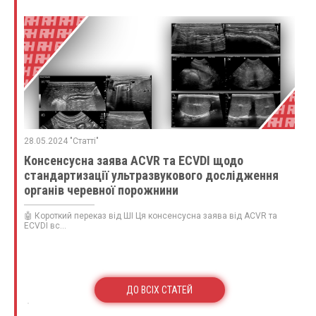
28.05.2024 "Статті"
Консенсусна заява ACVR та ECVDI щодо
стандартизації ультразвукового дослідження
органів черевної порожнини
🤖 Короткий переказ від ШІ Ця консенсусна заява від ACVR та
ECVDI вс...
ДО ВСІХ СТАТЕЙ