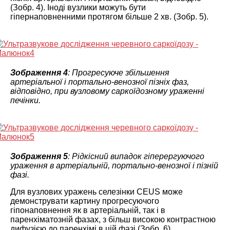
(Зобр. 4). Іноді вузлики можуть бути
гіпернаповненними протягом більше 2 хв. (Зобр. 5).
Зображення 4
: Прогресуюче збільшення
артеріальної і портально-венозної пізніх фаз,
відповідно, при вузловому саркоїдозному ураженні
печінки.
Зображення 5
: Рідкісний випадок гіперергуючого
ураження в артеріальній, портально-венозної і пізній
фазі.
Для вузлових уражень селезінки CEUS може
демонструвати картину прогресуючого
гіпонаповнення як в артеріальній, так і в
паренхіматозній фазах, з більш високою контрастною
дифузією до паренхімі в цій фазі (Зобр. 6)