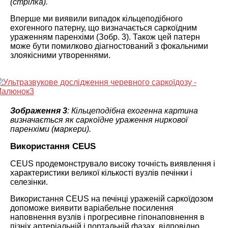
(стрілка).
Вперше ми виявили випадок кільцеподібного
ехогенного патерну, що визначається саркоїдним
ураженням паренхіми (Зобр. 3). Також цей патерн
може бути помилково діагностований з фокальними
злоякісними утвореннями.
Зображення 3
: Кільцеподібна ехогенна картина
визначається як саркоїдне ураження ниркової
паренхіми (маркери).
Використання CEUS
CEUS продемонструвало високу точність виявлення і
характеристики великої кількості вузлів печінки і
селезінки.
Використання CEUS на печінці ураженій саркоїдозом
допоможе виявити варіабельне посилення
наповнення вузлів і прогресивне гіпонаповнення в
пізніх артеріальній і портальній фазах, відповідно