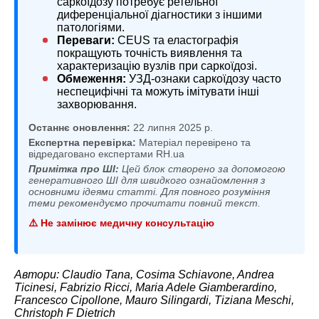
саркоїдозу потребує ретельної
диференціальної діагностики з іншими
патологіями.
Переваги:
CEUS та еластографія
покращують точність виявлення та
характеризацію вузлів при саркоїдозі.
Обмеження:
УЗД-ознаки саркоїдозу часто
неспецифічні та можуть імітувати інші
захворювання.
Останнє оновлення:
22 липня 2025 р.
Експертна перевірка:
Матеріал перевірено та
відредаговано експертами RH.ua
Примітка про ШІ:
Цей блок створено за допомогою
генеративного ШІ для швидкого ознайомлення з
основними ідеями статті. Для повного розуміння
теми рекомендуємо прочитати повний текст.
⚠️ Не замінює медичну консультацію
Автори: Claudio Tana, Cosima Schiavone, Andrea
Ticinesi, Fabrizio Ricci, Maria Adele Giamberardino,
Francesco Cipollone, Mauro Silingardi, Tiziana Meschi,
Christoph F Dietrich