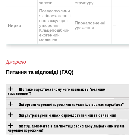
залози
структуру
Псевдопухлини
як гіпоехогенні і
гіповаскулярні
Гіпонаповненні
Нирки
утворення
–
ураження
Кільцеподібний
ехогенний
малюнок
Джерело
Питання та відповіді (FAQ)
Що таке саркоїдоз і чому його називають “великим
хамелеоном”?
ОБЛАДНАННЯ З
Які органи черевної порожнини найчастіше вражає саркоїдоз?
ЦІЄЮ
Які ультразвукові ознаки саркоїдозу печінки та селезінки?
ТЕХНОЛОГІЄЮ
Як УЗД допомагає в діагностиці саркоїдозу лімфатичних вузлів
черевної порожнини?