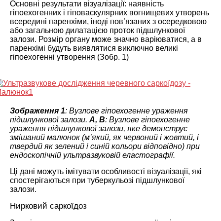
Основні результати візуалізації: наявність
гіпоехогенних і гіповаскулярних вогнищевих утворень
всередині паренхіми, іноді пов’язаних з осередковою
або загальною дилатацією проток підшлункової
залози. Розмір органу може значно варіюватися, а в
паренхімі будуть виявлятися виключно великі
гіпоехогенні утворення (Зобр. 1)
Зображення 1
: Вузлове гіпоехогенне ураження
підшлункової залози.
A, B
: Вузлове гіпоехогенне
ураження підшлункової залози, яке демонструє
змішаний малюнок (м’який, як червоний і жовтий, і
твердий як зелений і синій кольори відповідно) при
ендоскопічній ультразвуковій еластографії.
Ці дані можуть імітувати особливості візуалізації, які
спостерігаються при туберкульозі підшлункової
залози.
Нирковий саркоїдоз