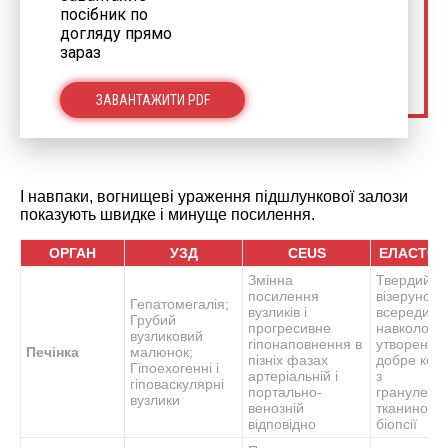
посібник по
догляду прямо
зараз
ЗАВАНТАЖИТИ PDF
І навпаки, вогнищеві ураження підшлункової залози
показують швидке і минуще посилення.
ОРГАН
УЗД
CEUS
ЕЛАСТОГ
Змінна
Твердий си
посилення
візерунок
Гепатомегалія;
вузликів і
всередині і
Грубий
прогресивне
навколо о
вузликовий
гіпонаповнення в
утворень, я
Печінка
малюнок;
пізніх фазах
добре кор
Гіпоехогенні і
артеріальній і
з
гіповаскулярні
портально-
гранулема
вузлики
венозній
тканиною 
відповідно
біопсії