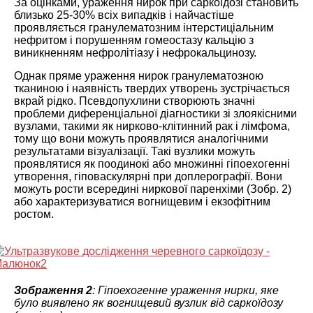
За оцінками, ураження нирок при саркоїдозі становить
близько 25-30% всіх випадків і найчастіше
проявляється гранулематозним інтерстиціальним
нефритом і порушенням гомеостазу кальцію з
виникненням нефролітіазу і нефрокальцинозу.
Однак пряме ураження нирок гранулематозною
тканиною і наявність твердих утворень зустрічається
вкрай рідко. Псевдопухлини створюють значні
проблеми диференціальної діагностики зі злоякісними
вузлами, такими як нирково-клітинний рак і лімфома,
тому що вони можуть проявлятися аналогічними
результатами візуалізації. Такі вузлики можуть
проявлятися як поодинокі або множинні гіпоехогенні
утворення, гіповаскулярні при доплерографії. Вони
можуть рости всередині ниркової паренхіми (Зобр. 2)
або характеризуватися вогнищевим і екзофітним
ростом.
Зображення 2
: Гіпоехогенне ураження нирки, яке
було виявлено як вогнищевий вузлик від саркоїдозу