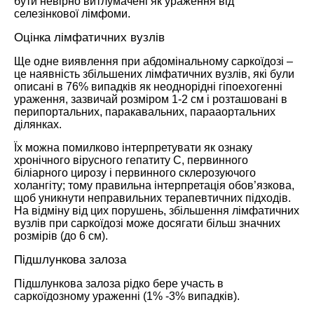
бути невірно витлумачені як ураження від
селезінкової лімфоми.
Оцінка лімфатичних вузлів
Ще одне виявлення при абдомінальному саркоїдозі –
це наявність збільшених лімфатичних вузлів, які були
описані в 76% випадків як неоднорідні гіпоехогенні
ураження, зазвичай розміром 1-2 см і розташовані в
перипортальних, паракавальних, парааортальних
ділянках.
Їх можна помилково інтерпретувати як ознаку
хронічного вірусного гепатиту С, первинного
біліарного цирозу і первинного склерозуючого
холангіту; тому правильна інтерпретація обов’язкова,
щоб уникнути неправильних терапевтичних підходів.
На відміну від цих порушень, збільшення лімфатичних
вузлів при саркоїдозі може досягати більш значних
розмірів (до 6 см).
Підшлункова залоза
Підшлункова залоза рідко бере участь в
саркоїдозному ураженні (1% -3% випадків).