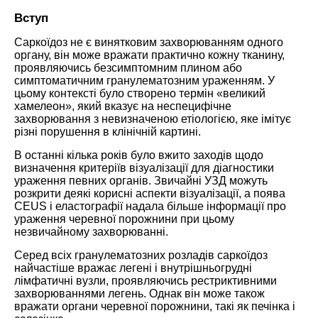
Вступ
Саркоїдоз не є винятковим захворюванням одного
органу, він може вражати практично кожну тканину,
проявляючись безсимптомним плином або
симптоматичним гранулематозним ураженням. У
цьому контексті було створено термін «великий
хамелеон», який вказує на неспецифічне
захворювання з невизначеною етіологією, яке імітує
різні порушення в клінічній картині.
В останні кілька років було вжито заходів щодо
визначення критеріїв візуалізації для діагностики
ураження певних органів. Звичайні УЗД можуть
розкрити деякі корисні аспекти візуалізації, а поява
CEUS і еластографії надала більше інформації про
ураження черевної порожнини при цьому
незвичайному захворюванні.
Серед всіх гранулематозних розладів саркоїдоз
найчастіше вражає легені і внутрішньогрудні
лімфатичні вузли, проявляючись рестриктивними
захворюваннями легень. Однак він може також
вражати органи черевної порожнини, такі як печінка і