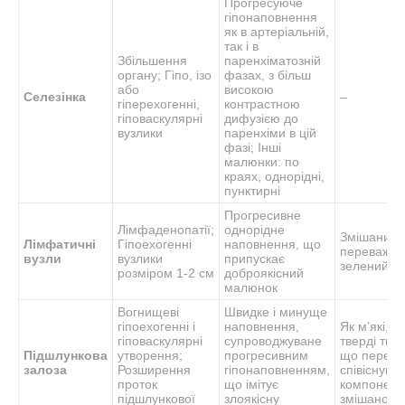
Прогресуюче
гіпонаповнення
як в артеріальній,
так і в
Збільшення
паренхіматозній
органу; Гіпо, ізо
фазах, з більш
або
високою
Селезінка
–
гіперехогенні,
контрастною
гіповаскулярні
дифузією до
вузлики
паренхіми в цій
фазі; Інші
малюнки: по
краях, однорідні,
пунктирні
Прогресивне
Лімфаденопатії;
однорідне
Змішаний,
Лімфатичні
Гіпоехогенні
наповнення, що
переважно
вузли
вузлики
припускає
зелений м
розміром 1-2 см
доброякісний
малюнок
Вогнищеві
Швидке і минуще
гіпоехогенні і
наповнення,
Як м’які, та
гіповаскулярні
супроводжуване
тверді тка
Підшлункова
утворення;
прогресивним
що передб
залоза
Розширення
гіпонаповненням,
співіснува
проток
що імітує
компонент
підшлункової
злоякісну
змішаної т