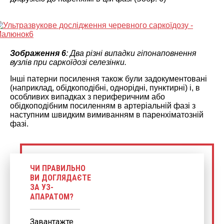
Зображення 6
: Два різні випадки гіпонаповнення
вузлів при саркоїдозі селезінки.
Інші патерни посилення також були задокументовані
(наприклад, обідкоподібні, однорідні, пунктирні) і, в
особливих випадках з периферичним або
обідкоподібним посиленням в артеріальній фазі з
наступним швидким вимиванням в паренхіматозній
фазі.
ЧИ ПРАВИЛЬНО
ВИ ДОГЛЯДАЄТЕ
ЗА УЗ-
АПАРАТОМ?
Завантажте