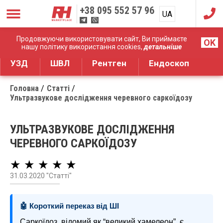
+38
095 552 57 96
UA
RU
Дистрибуція медичного обладнання
Продовжуючи використовувати сайт, Ви приймаєте
OK
нашу політику використання cookies,
детальніше
УЗД
ШВЛ
Рентген
Ендоскоп
Головна
Статті
Ультразвукове дослідження черевного саркоїдозу
УЛЬТРАЗВУКОВЕ ДОСЛІДЖЕННЯ
ЧЕРЕВНОГО САРКОЇДОЗУ
★ ★ ★ ★ ★
31.03.2020 "Статті"
🤖 Короткий переказ від ШІ
Саркоїдоз, відомий як “великий хамелеон”, є