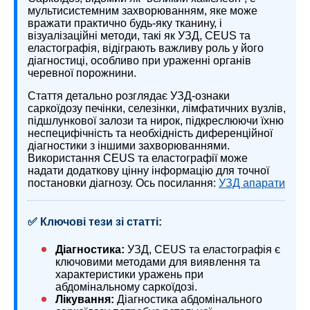
мультисистемним захворюванням, яке може
вражати практично будь-яку тканину, і
візуалізаційні методи, такі як УЗД, CEUS та
еластографія, відіграють важливу роль у його
діагностиці, особливо при ураженні органів
черевної порожнини.
Стаття детально розглядає УЗД-ознаки
саркоїдозу печінки, селезінки, лімфатичних вузлів,
підшлункової залози та нирок, підкреслюючи їхню
неспецифічність та необхідність диференційної
діагностики з іншими захворюваннями.
Використання CEUS та еластографії може
надати додаткову цінну інформацію для точної
постановки діагнозу. Ось посилання:
УЗД апарати
✅ Ключові тези зі статті:
Діагностика:
УЗД, CEUS та еластографія є
ключовими методами для виявлення та
характеристики уражень при
абдомінальному саркоїдозі.
Лікування:
Діагностика абдомінального