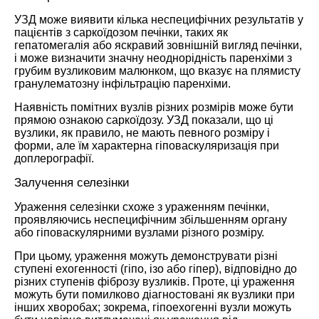
УЗД може виявити кілька неспецифічних результатів у
пацієнтів з саркоїдозом печінки, таких як
гепатомегалія або яскравий зовнішній вигляд печінки,
і може визначити значну неоднорідність паренхіми з
грубим вузликовим малюнком, що вказує на плямисту
гранулематозну інфільтрацію паренхіми.
Наявність помітних вузлів різних розмірів може бути
прямою ознакою саркоїдозу. УЗД показали, що ці
вузлики, як правило, не мають певного розміру і
форми, але їм характерна гіповаскуляризація при
доплерографії.
Залучення селезінки
Ураження селезінки схоже з ураженням печінки,
проявляючись неспецифічним збільшенням органу
або гіповаскулярними вузлами різного розміру.
При цьому, ураження можуть демонструвати різні
ступені ехогенності (гіпо, ізо або гіпер), відповідно до
різних ступенів фіброзу вузликів. Проте, ці ураження
можуть бути помилково діагностовані як вузлики при
інших хворобах; зокрема, гіпоехогенні вузли можуть