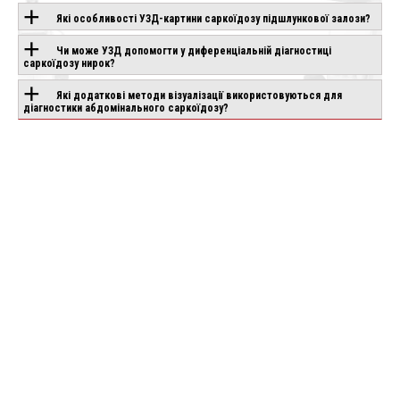
Які особливості УЗД-картини саркоїдозу підшлункової залози?
PLIO
SAMSUNG V6
SAMSUNG V5
ND
Чи може УЗД допомогти у диференціальній діагностиці
Під замовлення
Під замовлення
саркоїдозу нирок?
влення
Які додаткові методи візуалізації використовуються для
діагностики абдомінального саркоїдозу?