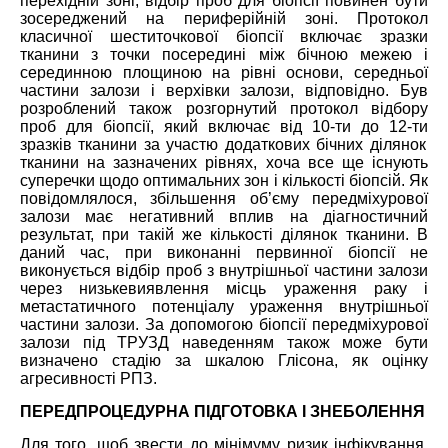
перехідній зоні, відбір проб для біопсії повинен бути
зосереджений на периферійній зоні. Протокол
класичної шест
ит
очкової біопсії включає зразки
тканини з точки посередині між бічною межею і
серединно
ю
площиною на рівні основи, середньої
частини залози і верхівки залози, відповідно. Був
розроблений також розгорнутий протокол відбору
проб для біопсії, який включає від 10
-ти
до 12
-ти
зразків тканини за участю додаткових бічних ділянок
тканини на зазначених рівнях, хоча все ще існують
суперечки щодо оптимальних зон і кількості біопсій.
Як
повідомлялося, збільшення об’єму передміхурової
залози має негативний вплив на діагностичний
результат, при такій же кількості ділянок тканини. В
даний час, при виконанні первинної біопсії не
виконується відбір проб з внутрішньої частини залози
через низьк
е
виявлення місць ураження
раку і
метастатичного потенціалу ураження внутрішньої
частини залози. За допомогою біопсії передміхурової
залози під ТРУЗД наведенням також може бути
визначено стаді
ю
за шкалою Глісона, як оцінк
у
агресивності РПЗ.
ПЕРЕДПРОЦЕДУРНА ПІДГОТОВКА І ЗНЕБОЛЕННЯ
Для того, щоб звести до мінімуму ризик інфікування,