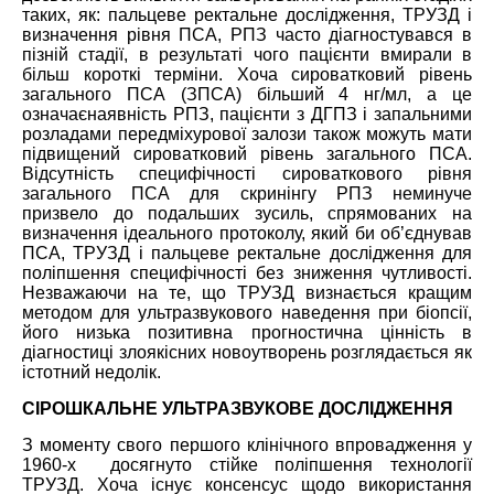
таких
,
як: пальцеве ректальне дослідження, ТРУЗД і
визначення рівня ПСА, РПЗ часто діагностувався в
пізній стадії, в результаті чого пацієнти вмирали в
більш короткі терміни. Хоча сироватковий рівень
загального ПСА (ЗПСА) більш
ий
4 нг/мл
,
а це
означає
наявність РПЗ, пацієнти з ДГПЗ і запальними
розладами передміхурової залози також можуть мати
підвищений сироватковий рівень загального ПСА.
Відсутність специфічності сироваткового рівня
загального ПСА для скринінгу РПЗ неминуче
призвело до подальших зусиль, спрямованих на
визначення ідеального протоколу, який би об’єднував
ПСА, ТРУЗД і пальцеве ректальне дослідження для
поліпшення специфічності без зниження чутливості.
Незважаючи на те, що ТРУЗД визнається кращим
методом для ультразвукового наведення при біопсії,
його низька позитивна прогностична цінність в
діагностиці злоякісних новоутворень розглядається як
істотний недолік.
СІРОШКАЛЬНЕ УЛЬТРАЗВУКОВЕ ДОСЛІДЖЕННЯ
З моменту свого першого клінічного впровадження у
1960-х досягнуто стійке поліпшення технології
ТРУЗД. Хоча існує консенсус щодо використання