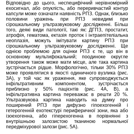
Відповідно до цього, неспецифічний нерівномірний
ехосигнал, або опуклість, або переривчастий контур
капсули може
означати
наявність РПЗ. Однак, близько
половини уражень при РПЗ невидимі при
сірошкальному ультразвуковому дослідженні. Більш
того, деякі види патології, такі як: ДГПЗ, простатит,
атрофія, гематома, ектазія проток і інтраепітеліальна
неоплазія, можуть імітувати картину РПЗ при
сірошкальному ультразвуковому дослідженні. Ще
однією проблемою для оцінки РПЗ є те, що він в
основному мультифокальний;
поодиноке
округле
утворення також може мати місце, але така картина
зустрічається рідше. Морфологічно, тільки 30% РПЗ
може проявлятися в якості один
и
чного вузлика (рис.
3А), у той час як ураження, яке супроводжується
інфільтративним компонентом, зустрічається
приблизно у 50% пацієнтів (рис. 4А, В), а
інфільтративна картина переважає в решти 20 %.
Ультразвукова картина наводить на думку про
поширений РПЗ при дифузно гіпоехогенній і
гетерогенній ехотекстурі периферичної зони, яка або
ізоехогенна
,
або гіперехогенна в порівнянні з
внутрішньою зал
о
зистою тканиною нормальної
передміхурової залози (рис. 5А).