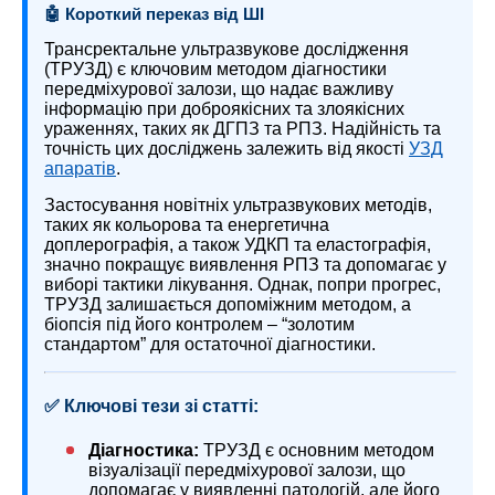
🤖 Короткий переказ від ШІ
Трансректальне ультразвукове дослідження
(ТРУЗД) є ключовим методом діагностики
передміхурової залози, що надає важливу
інформацію при доброякісних та злоякісних
ураженнях, таких як ДГПЗ та РПЗ. Надійність та
точність цих досліджень залежить від якості
УЗД
апаратів
.
Застосування новітніх ультразвукових методів,
таких як кольорова та енергетична
доплерографія, а також УДКП та еластографія,
значно покращує виявлення РПЗ та допомагає у
виборі тактики лікування. Однак, попри прогрес,
ТРУЗД залишається допоміжним методом, а
біопсія під його контролем – “золотим
стандартом” для остаточної діагностики.
✅ Ключові тези зі статті:
Діагностика:
ТРУЗД є основним методом
візуалізації передміхурової залози, що
допомагає у виявленні патологій, але його