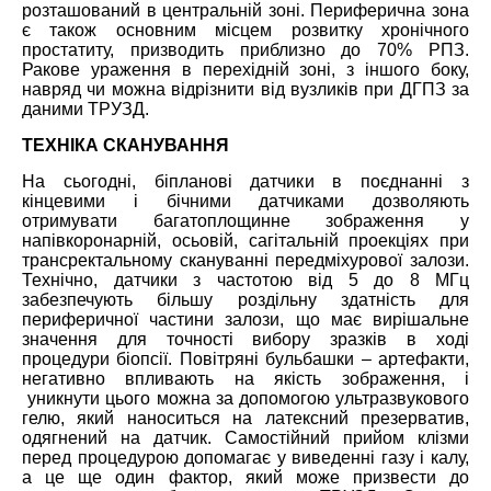
розташован
ий
в центральній зоні. Периферична зона
є також основним місцем розвитку хронічного
простатиту, призводить приблизно до 70% РПЗ.
Ракове ураження в перехідній зоні, з іншого боку,
навряд чи можна відрізнити від вузликів при ДГПЗ за
даними ТРУЗД.
ТЕХНІКА СКАНУВАННЯ
На сьогодні, біпланові датчики в поєднанні з
кінцевими і бічними датчиками дозволяють
отримувати багатоплощинне зображення у
напівкоронарній, осьовій, сагітальній проекціях при
трансректальному скануванні передміхурової залози.
Технічно, датчики з частотою від 5 до 8 МГц
забезпечують більшу роздільну здатність для
периферичної частини залози, що має вирішальне
значення для точності вибору зразків в ході
процедури біопсії. Повітряні бульбашки – артефакти,
негативно впливають
на якість зображення,
і
уникнути
цього можна
за допомогою ультразвукового
гелю, який наноситься на латексний презерватив,
одягнений на датчик. Самостійний прийом клізми
перед
процедур
ою
допомагає
у виведенні
газу і калу,
а це ще один фактор, який може призвести до