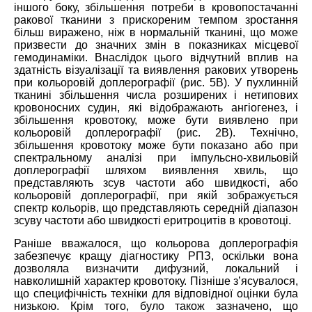
іншого боку, збільшення потреби в кровопостачанні
ракової тканини з прискореним темпом зростання
більш виражено, ніж в нормальній тканині, що може
призвести до значних змін в показниках місцевої
гемодинаміки. Внаслідок цього
відчутний
вплив на
здатність візуалізації та виявлення ракових утворень
при кольоровій доплерографії (рис. 5B). У пухлинній
тканин
і
збільшення числа розширених і нетипових
кровоносних судин, які відображають ангіогенез, і
збільшення кровотоку, може бути виявлено при
кольоровій доплерографії (рис. 2В). Технічно,
збільшення кровотоку може бути показано або при
спектральному аналізі при імпульсно-хвильовій
доплерографії шляхом виявлення хвиль, що
представляють зсув частоти або швидкості, або
кольоровій доплерографії, при якій зображується
спектр кольорів, що представляють середній діапазон
зсуву частоти або швидкості еритроцитів в кровотоці.
Раніше вважалося, що кольорова доплерографія
забезпечує кращу діагностику РПЗ, оскільки вона
дозволяла визначити дифузний, локальний і
навколишній характер кровотоку. Пізніше з’ясувалося,
що специфічність техніки для відповідної оцінки була
низькою. Крім того, було також зазначено, що