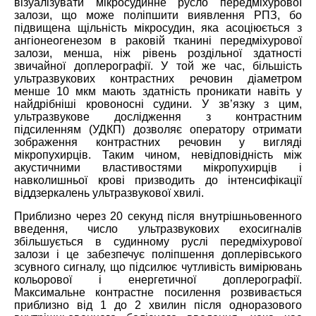
візуалізувати мікросудинне русло передміхурової
залози, що може поліпшити виявлення РПЗ, бо
підвищена щільність мікросудин, яка асоціюється з
ангіонеогенезом в раковій тканині передміхурової
залози, менша, ніж рівень роздільної здатності
звичайної доплерографії. У то
й
же час, більшість
ультразвукових контрастних речовин діаметром
менше 10 мкм мають здатність проникати навіть у
найдрібніші
кровоносні судини. У зв’язку з цим,
ультразвукове дослідження з контрастним
підсиленням (УДКП) дозволяє оператору отримати
зображення контрастних речовин у вигляді
мікропухирців. Таким чином, невідповідність між
акустичними властивостями мікропухирців і
навколишньої крові призводить до інтенсифікації
віддзеркалень ультразвукової хвилі.
Приблизно через 20 секунд після внутрішньовенного
введення, число ультразвукових ехосигналів
збільшується в судинному руслі передміхурової
залози і це забезпечує поліпшення доплерівського
зсувного сигналу, що підсилює чутливість вимірювань
кольорової і енергетичної доплерографії.
Максимальне контрастне посилення розвивається
приблизно від 1 до 2 хвилин після одноразового