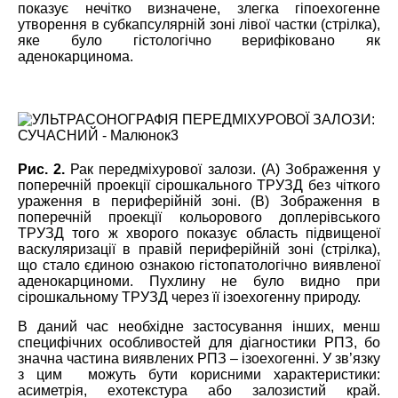
показує нечітко визначене, злегка гіпоехогенне
утворення в субкапсулярній зоні лівої частки (стрілка),
яке було гістологічно верифіковано як
аденокарцинома.
Рис. 2.
Рак передміхурової залози. (А) Зображення у
поперечній проекції сірошкального ТРУЗД без чіткого
ураження в периферійній зоні.
(В) Зображення в
поперечній проекції кольорового доплерівського
ТРУЗД того ж хворого показує область підвищеної
васкуляризації в правій периферійній зоні (стрілка),
що стало єдиною ознакою гістопатологічно виявленої
аденокарциноми.
Пухлину не було видно при
сірошкальному ТРУЗД через її ізоехогенну природу.
В даний час
необхідне
застосування інших, менш
специфічних особливостей для діагностики РПЗ, бо
значна частина
виявлених
РПЗ – ізоехогенні. У зв’язку
з цим можуть бути корисними характеристики:
асиметрія, ехотекстура або залозистий край.