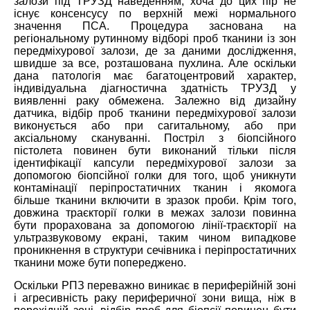
залози під ТРУЗД наведенням, хоча до цих пір не
існує консенсусу по верхній межі нормального
значення ПСА. Процедура заснована на
регіональному рутинному відборі проб тканини із зон
передміхурової залози, де за даними дослідження,
швидше за все, розташована пухлина. Але
оскільки
дана патологія має багатоцентровий характер,
індивідуальна діагностична здатність ТРУЗД у
виявленні раку обмежена. Залежно від дизайну
датчика, відбір проб тканини передміхурової залози
виконується або при сагитальному, або при
аксіальному скануванні. Постріл з біопсійного
пістолета повинен бути виконаний тільки після
ідентифікації капсули передміхурової залози за
допомогою біопсійної голки для того, щоб уникнути
контамінації періпростатичних тканин і якомога
більше тканини включити в зразок проби. Крім того,
довжина траєкторії голки в межах залози повинна
бути прорахована за допомогою лінії-траєкторії на
ультразвуковому екрані, таким чином випадкове
проникнення в структури сечівник
а
і періпростатичн
их
тканини може бути попереджено.
Оскільки
РПЗ переважно виникає в периферійній зоні
і агресивність раку периферичної зони вищ
а
, ніж в