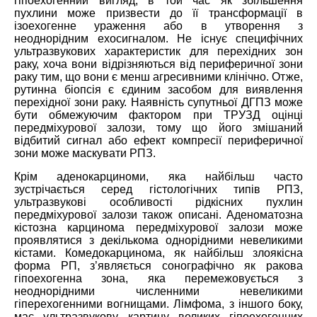
гіпоехогенний вигляд, в той час як збільшення
пухлини може призвести до її трансформації в
ізоехогенне ураження або в утворення з
неоднорідним ехосигналом. Не існує специфічних
ультразвукових характеристик для перехідних зон
раку, хоча вони відрізняються від периферичної зони
раку тим, що вони є менш агресивними клінічно. Отже,
рутинна біопсія є єдиним засобом для виявлення
перехідної зони раку. Наявність супутньої ДГПЗ може
бути обмежуючим фактором при ТРУЗД оцінці
передміхурової залози, тому що його змішаний
відбитий сигнал або ефект компресії периферичної
зони може маскувати РПЗ.
Крім аденокарциноми, яка найбільш часто
зустрічається серед гістологічних типів РПЗ,
ультразвукові особливості рідкісних пухлин
передміхурової залози також описані. Аденоматозна
кістозна карцинома передміхурової залози може
проявлятися
з декількома однорідними невеликими
кістами. Комедокарцинома, як найбільш злоякісна
форм
а
PП, з’являється сонографічно як ракова
гіпоехогенна зона, яка перемежовується з
неоднорідними численними невеликими
гіперехогенними вогнищами. Лімфома, з іншого боку,
має ультразвукову картину великих гіпоехогенних