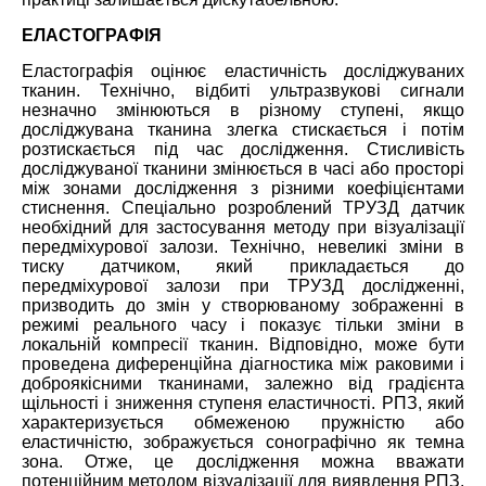
ЕЛАСТОГРАФІЯ
Еластографія оцін
ює
еластичн
ість
досліджуваних
тканин. Технічно
,
відбиті ультразвукові сигнали
незначно змінюються в різному ступені, якщо
досліджувана тканина злегка стискається і потім
розтискається під час дослідження. Стисливість
досліджуваної тканини змінюється в часі або просторі
між зонами дослідження з різними коефіцієнтами
стиснення. Спеціально розроблений ТРУЗД датчик
необхідний для застосування методу при візуалізації
передміхурової залози. Технічно, невеликі зміни в
тиску датчиком, який прикладається до
передміхурової залози при ТРУЗД дослідженні,
призводить до змін у створюваному зображенні в
режимі реального часу і показує тільки зміни в
локальній компресії тканин. Відповідно, може бути
проведена диференційна діагностика між раковими і
доброякісними тканинами, залежно від градієнта
щільності і зниження ступеня еластичності. РПЗ, який
характеризується обмеженою пружністю або
еластичністю, зображується сонографічно як темна
зона. Отже, це дослідження можна вважати
потенційним методом візуалізації для виявлення РПЗ.