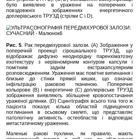
було виявлено в ураженні на поперечних і
по
в
здовжніх зображеннях енергетичного
доплерівського ТРУЗД (стрілки C і D).
Рис. 5
. Рак передміхурової залози. (А) Зображення у
поперечній проекції сірошкального ТРУЗД, що
відображає
дифузно неоднорідну паренхіматозну
ехотекстуру з нерівномірним контуром капсули і
помітним заднім екстракапсулярним
розповсюдженням. Ураження має помітне випинання і
близьк
е
до стінки прямої кишки, що
означає
інфільтрацію раковою тканиною. Поперечне
кольорове (B) і енергетичне (С) доплерівське ТРУЗД
зображення виявляють збільшене кровопостачання
ураженої ділянки. (D) Сцинтіграфія всього тіла того ж
пацієнта показує кілька областей підвищеного
поглинання в осьовому скелеті, що представляє
патологічну активність остеобластів і відповідає
метастатичному ураженню.
Маленькі ракові пухлини, як правило, мають