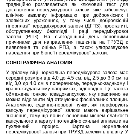
традиційно розглядається як ключовий тест для
дослідження
передміхурової залози
,
яке забезпечує
клінічно важлив
у
інформацію при доброякісних і
злоякісних ураженнях
,
у тому числі доброякісній
гіперплазії передміхурової залози
(
ДГПЗ
),
простатиті
,
обструктивному безплідді і ра
ці
передміхурової
залози
(
РПЗ
).
На сьогоднішній день основними
причинами для направлення пацієнтів на ТРУЗД є
виявлення та оцінка РПЗ
, а також
ультразвукове
наведення при біопсії передміхурової залози.
СОНОГРАФІЧНА АНАТОМІЯ
У зрілому віці нормальна передміхурова залоза має
середні розміри від 4,0 до 4,5 см, від 2,5 до 3,0
см
та
від 3,0 до 4,0 см в поперечному, передньо-задньому і
краніо-каудальному напрямках, відповідно. Ця залоза
обмежена тонко
ю
псевдокапсулою, яку
практично не
можна відрізнити від оточуючих фасціальних площин.
Анатомічно, судинно-нервові пучки, які перфорують
капсулу передміхурової залози мають вирішальне
значення, тому що вони є основним місцем слабкості
капсульного апарату і потенційно схильні
впливати на
пухлинний процес. Картина нормальної
передміхурової
залози при ТРУЗД залежить від віку. У