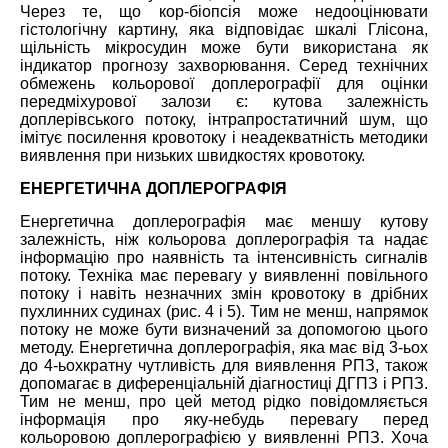
Через те, що кор-біопсія може недооцінювати
гістологічну картину, яка відповідає шкалі Глісона,
щільність мікросудин може бути використана як
індикатор прогнозу захворювання. Серед технічних
обмежень кольорової доплерографії для оцінки
передміхурової залози є: кутова залежність
доплерівського потоку, інтрапростатичний шум, що
імітує посилення кровотоку і неадекватність методики
виявлення при низьких швидкостях кровотоку.
ЕНЕРГЕТИЧНА ДОПЛЕРОГРАФІЯ
Енергетична доплерографія має меншу кутову
залежність, ніж кольорова доплерографія та надає
інформацію про наявність та інтенсивність сигналів
потоку. Техніка має перевагу
у
виявленні повільного
потоку і навіть незначних змін кровотоку в дрібних
пухлинних судинах (рис. 4 і 5). Тим не менш, напрямок
потоку не може бути
визначений
за допомогою цього
методу. Енергетична доплерографія, яка має від 3
-ьох
до 4-
ьох
кратну чутливість для виявлення РПЗ, також
допомагає в диференціальній діагностиці ДГПЗ і РПЗ.
Тим не менш, про цей метод рідко повідомляється
інформація про яку-небудь перевагу перед
кольоровою доплерографією у виявленні РПЗ. Хоча