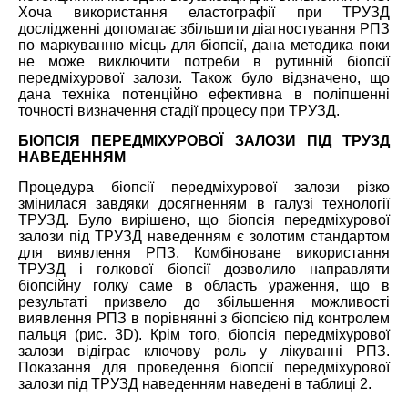
Хоча використання еластографії при ТРУЗД
дослідженні допомагає збільшити діагностування РПЗ
по маркуванню місць для біопсії, дана методика поки
не може виключити потреби в рутинній біопсії
передміхурової залози. Також було відзначено, що
дана техніка потенційно ефективна в поліпшенні
точності визначення стадії процесу при ТРУЗД.
БІОПСІЯ ПЕРЕДМІХУРОВОЇ ЗАЛОЗИ ПІД ТРУЗД
НАВЕДЕННЯМ
Процедура біопсії передміхурової залози різко
змінилася завдяки досягненням в галузі технології
ТРУЗД. Було вирішено, що біопсія передміхурової
залози під ТРУЗД наведенням є золотим стандартом
для виявлення РПЗ. Комбіноване використання
ТРУЗД і голкової біопсії дозволило направляти
біопсійну голку саме в область ураження, що в
результаті призвело до збільшення можливості
виявлення РПЗ в порівнянні з біопсією під контролем
пальця (рис. 3D). Крім того, біопсія передміхурової
залози відіграє ключову роль у лікуванні РПЗ.
Показання для проведення біопсії передміхурової
залози під ТРУЗД наведенням наведені в таблиці 2.