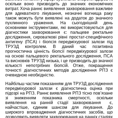
оскільки
воно призводить до значних економічних
витрат. Хоча раннє виявлення захворювання важлив
е
для адекватного лікування, незначні вогнища раку
також можуть бути виявлені на додаток до значного
пухлинного ураження. На сьогоднішній день
основними інструментами, які використовуються для
діагностики захворювання є: пальцеве ректальне
дослідження, сироваткові рівні простат-специфічного
антигену (ПСА) і біопсія передміхурової залози під
ТРУЗД контролем. В даний час позитивна
прогностична цінність біопсії передміхурової залози
на основі пальцевого ректального дослідження, ПСА
та висновків ТРУЗД низька, і це призводить до значної
кількості непотрібних біопсій. Отже,
покращення
точності діагностичних методів дослідження РПЗ є
очевидною необхідністю.
Найбільш частим показанням для ТРУЗД дослідження
передміхурової залози є діагностична оцінка при
підозрі на РПЗ. Раннє виявлення РПЗ тісно пов’язане
зі зниженням
показника
смертності,
оскільки
виявлення на ранній стадії захворювання є,
найчастіше, єдиним шансом для лікування. До
широкого впровадження діагностичних засобів, що
дозволяють виявляти захворювання на ранніх стадіях