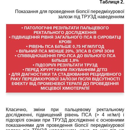
Таблиця 2.
Показання для проведення біопсії передміхурової
залози під ТРУЗД наведенням
• ПАТОЛОГІЧНІ РЕЗУЛЬТАТИ ПАЛЬЦЕВОГО
РЕКТАЛЬНОГО ДОСЛІДЖЕННЯ
• ПІДВИЩЕННЯ РІВНЯ ЗАГАЛЬНОГО ПСА В СИРОВАТЦІ
КРОВІ
• РІВЕНЬ ПСА БІЛЬШЕ 0,75 НГ/МЛ/ГОД
• ВІЛЬНИЙ ПСА МЕНШЕ 20%, ЗПСА В СІРІЙ ЗОНІ
• СПІВВІДНОШЕННЯ ПРО-ПСА ДО ВІЛЬНОГО ПСА
БІЛЬШЕ 1,8%
• ПІДОЗРІЛІ РЕЗУЛЬТАТИ ТРУЗД
• ПЕРЕД ХІРУРГІЧНИМ ЛІКУВАННЯМ ДГПЗ
• ДЛЯ ДІАГНОСТИКИ ТА СТАДІЮВАННЯ РЕЦИДИВНОГО
РАКУ ПЕРЕДМІХУРОВОЇ ЗАЛОЗИ ПІСЛЯ ВІДСУТНОСТІ
ЕФЕКТУ ВІД ПРОМЕНЕВОЇ ТЕРАПІЇ ДО ПРОВЕДЕННЯ
МІСЦЕВОЇ ХІМІОТЕРАПІЇ
Класично, зміни при пальцевому ректальному
дослідженні, підвищений рівень ПСА (> 4 нг/мл) і
підозрілі ознаки при ТРУЗД дослідженні є основними
показаннями для проведення біопсії передміхурової