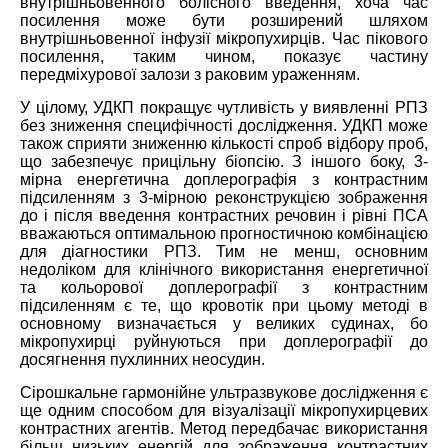
внутрішньовенного бол
і
сного введення, хоча час
посилення може бути розширений шляхом
внутрішньовенної інфузії мікропухирців. Час пікового
посилення,
таким чином
, показує частину
передміхурової залози з раковим ураженням.
У
цілому, УДКП покращує чутливість у виявленні РПЗ
без зниження специфічності дослідження. УДКП може
також сприяти зниженню кількості спроб відбору проб,
що забезпечує прицільну біопсію. З іншого боку, 3-
мірна енергетична доплерографія з контрастним
підсиленням з 3-мірною реконструкцією зображення
до і після введення контрастних речовин і рівні ПСА
вважаються оптимальною прогностичною комбінацією
для діагностики РПЗ. Тим не менш, основним
недоліком для клінічного використання енергетичної
та кольорової доплерографії з контрастним
підсиленням є те, що кровотік при цьому методі в
основному визначається у великих судинах, бо
мікропухирці руйнуються при доплерографії до
досягнення
пухлинних неосудин.
Сірошкальне гармонійне ультразвукове дослідження є
ще одним способом для візуалізації мікропухирцевих
контрастних агентів. Метод передбачає використання
більш низьких енергій для зображення контрастних