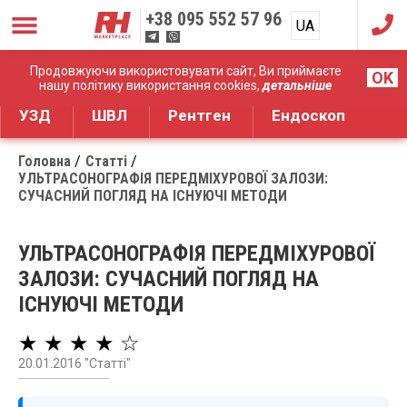
+38
095 552 57 96
UA
RU
Дистрибуція медичного обладнання
Продовжуючи використовувати сайт, Ви приймаєте
OK
нашу політику використання cookies,
детальніше
УЗД
ШВЛ
Рентген
Ендоскоп
Головна
Статті
УЛЬТРАСОНОГРАФІЯ ПЕРЕДМІХУРОВОЇ ЗАЛОЗИ:
СУЧАСНИЙ ПОГЛЯД НА ІСНУЮЧІ МЕТОДИ
УЛЬТРАСОНОГРАФІЯ ПЕРЕДМІХУРОВОЇ
ЗАЛОЗИ: СУЧАСНИЙ ПОГЛЯД НА
ІСНУЮЧІ МЕТОДИ
★ ★ ★ ★ ☆
20.01.2016 "Статті"