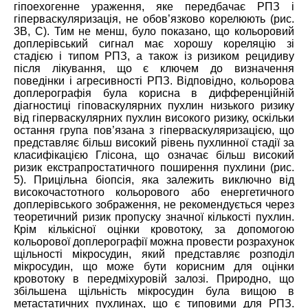
гіпоехогенне ураження, яке передбачає РПЗ і
гіперваскуляризація, не обов’язково корелюють (рис.
3B, C). Тим не менш, було показано, що кольоровий
доплерівський сигнал має хорошу кореляцію зі
стадією і типом РПЗ, а також
і
з ризиком рецидиву
після лікування, що є ключем до визначення
поведінки і агресивності РПЗ. Відповідно, кольорова
доплерографія бул
а
корисна в дифференційній
діагностиці гіповаскулярних пухлин низького ризику
від гіперваскулярних пухлин високого ризику,
оскільки
остання група пов’язана з гіперваскуляризацією, що
представляє більш високий рівень пухлинної стадії за
класифікацією Глісона, що
означає
більш високий
ризик екстрапростатичного поширення пухлини (рис.
5). Прицільна біопсія, яка залежить виключно від
високочастотного кольорового або енергетичного
доплерівського зображення, не рекомендується через
теоретичний ризик пропуску значної кількості пухлин.
Крім кількісної оцінки кровотоку, за допомогою
кольорової доплерографії можна провести розрахунок
щільності мікросудин, який представляє розподіл
мікросудин, що може бути корисним для оцінки
кровотоку в передміхуровій залозі. Природно, що
збільшена щільність мікросудин була вищою в
метастатичних пухлинах, що є типовими для РПЗ.