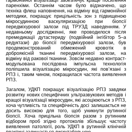
гармонійної візуалізації забезпечує краще посилення
паренхіми. Останнім часом було відзначено, що
техніка флеш наповнення, на відміну від гармонійної
методики, покращує прицільність зон з підвищеною
мікросудинною васкуляризацією при біопсії
передміхурової залози під ТРУЗД наведенням. У
недавньому дослідженні, яке проводилося після
премедикації дутастериду (подвійний інгібітор 5
–
а
редуктази) до біопсії передміхурової залози, був
продемонстрований обмежений кровотік в
доброякісній тканин
і
передміхурової залози, на
відміну від ракової тканини. Зовсім недавно контраст-
модульована послідовна імпульсна технологія
поліпшила візуалізацію мікросудин, які пов’язані з
РПЗ і, таким чином, покращилася частота виявлення
РПЗ.
Загалом, УДКП покращує візуалізацію РПЗ завдяки
розвитку нових специфічних ультразвукових методів і
кращої візуалізації мікросудин, які асоціюються з РПЗ,
хоча чутливість та специфічність досі залишається не
досить високою для того, щоб уникнути рутинної
біопсії. Хоча прицільна біопсія разом з рутинним
відбором проб згідно протоколів збільшує частоту
виявлення патології, роль УДКП в рутинній клінічній
практиці залишається дискутабельною.