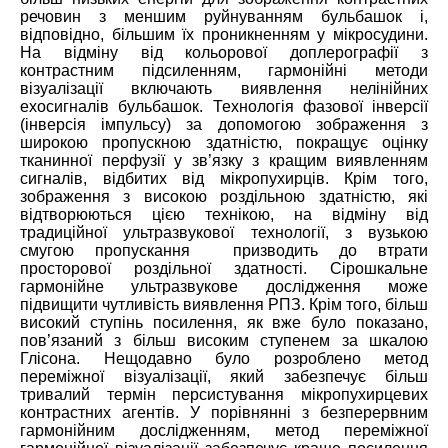
речовин з меншим руйнуванням бульбашок і,
відповідно, більшим їх проникненням у мікросудини.
На відміну від кольорової доплерографії з
контрастним підсиленням, гармонійні методи
візуалізації включають виявлення нелінійних
ехосигналів бульбашок. Технологія фазової інверсії
(інверсія імпульсу) за допомогою зображення з
широкою пропускною здатністю, покращує оцінку
тканинної перфузії у зв’язку з кращим виявленням
сигналів, відбитих від мікропухирців. Крім того,
зображення з високою роздільною здатністю, які
відтворюються цією технікою, на відміну від
традиційної ультразвукової технології, з вузькою
смугою пропускання призводить до втрати
просторової роздільної здатності. Сірошкальне
гармонійне ультразвукове дослідження може
підвищити чутливість виявлення РПЗ. Крім того, більш
високий ступінь посилення, як вже було показано,
пов’язаний з більш високим ступенем за шкалою
Глісона. Нещодавно було розроблено метод
переміжної візуалізації, який забезпечує більш
тривалий термін персистування мікропухирцевих
контрастних агентів. У порівнянні з безперервним
гармонійним дослідженням, метод переміжної