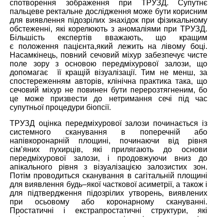
спотворення зображення при ТРУЗД. Супутнє
пальцеве ректальне дослідження може бути корисним
для виявлення підозрілих знахідок при фізикальному
обстеженні, які корелюють з аномаліями при ТРУЗД.
Більшість експертів вважають
,
що кращим
є
положення пацієнта
,
який
леж
ить
на лівому боці.
На
самкінець
, повний сечовий міхур забезпечує чисте
поле зору з основою передміхурової залози, що
допомагає її кращ
ій
візуалізації. Тим не менш, за
спостереженням авторів, клінічна практика така, що
сечовий міхур не повинен бути перерозтягненим, бо
це може призвести до нетримання сечі під час
супутньої процедури біопсії.
ТРУЗД оцінка передміхурової залози починається
і
з
системного сканування в поперечній або
напівкоронарній площині, починаючи від рівня
сім’яних пухирців, які прилягають до основи
передміхурової залози, і продовжуючи вниз до
апікального рівня з візуалізацією залозистих зон.
Потім проводиться сканування в сагітальній площині
для виявлення будь
–
якої часткової асиметрії, а також і
для підтвердження підозрілих утворень, виявлених
при осьовому або коронарном
у
скануванні.
Простатичні і екстрапростатичні структури, які