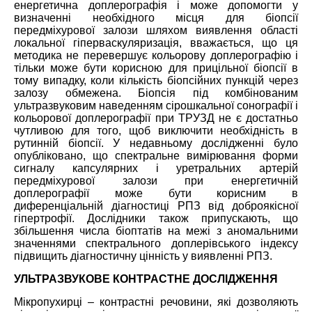
енергетична доплерографія і може допомогти у
визначенні необхідного місця для біопсії
передміхурової залози шляхом виявлення області
локальної гіперваскуляризація, вважається, що ця
методика не перевершує кольорову доплерографію і
тільки може бути корисною для прицільної біопсії в
тому випадку, коли кількість біопсійних пункцій через
залозу обмежена. Біопсія під комбінованим
ультразвуковим наведенням сірошкальної сонографії і
кольорової доплерографії при ТРУЗД не є достатньо
чутливою для того, щоб виключити необхідність в
рутинній біопсії. У недавньому дослідженні було
опубліковано, що спектральне вимірювання форми
сигналу капсулярних і уретральних артерій
передміхурової залози при енергетичній
доплерографії може бути корисним в
диференціальній діагностиці РПЗ від доброякісної
гіпертрофії. Дослідники також припускають, що
збільшення числа біоптатів на межі з аномальними
значеннями спектрального доплерівського індексу
підвищить діагностичну цінність у виявленні РПЗ.
УЛЬТРАЗВУКОВЕ КОНТРАСТНЕ ДОСЛІДЖЕННЯ
Мікропухирці – контрастні речовини, які дозволяють