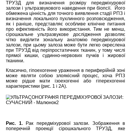
ТРУЗД для
визначення
розміру передміхурової
залози і ультразвукового наведення при біопсії
.
Й
ого
обмежена цінність для точного виявлення стадії РПЗ і
визначення локального пухлинного розповсюдження,
як і раніше
,
представляє
особливе
клінічне питання
про ефективність його використання. Тим не менш,
сірошкальне ультразвукове дослідження дозволяє
чітко виділити зональну анатомію передміхурової
залози, при цьому залоза може бути легко окреслена
при ТРУЗД від періпростатичних тканин, у тому числі
прямої кишки, судинно-нервових пучків і жирової
тканини.
Класично, гіпоехогенне ураження в периферійній зоні
може являти собою злоякісний процес, хоча РПЗ
може рідше мати ізоехогенні або гіперехогенні
характеристики (рис. 1 і 2А).
Рис. 1.
Рак передміхурової залози. Зображення в
поперечній проекції сірошкального ТРУЗД, яке