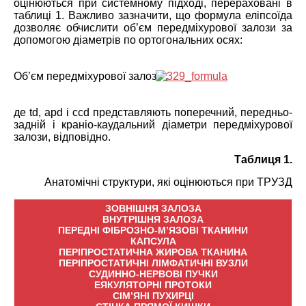
оцінюються при системному підході, перераховані в
таблиці 1. Важливо
за
значити, що формула еліпсоїда
дозволяє обчислити об’єм передміхурової залози за
допомогою діаметрів по ортогональних осях:
Об’єм передміхурової залози
,
де td, apd і ccd представляють поперечний, передньо-
задній і краніо-каудальний діаметри передміхурової
залози, відповідно.
Таблиця 1.
Анатомічні структури, які оцінюються при ТРУЗД
ЗОВНІШНЯ ЗАЛОЗА
ВНУТРІШНЯ ЗАЛОЗА
ПЕРЕДНІ ФІБРОЗНО-М’ЯЗОВІ ТКАНИНИ
КАПСУЛА
ПЕРІПРОСТАТИЧНА ЖИРОВА ТКАНИНА
ПЕРІПРОСТАТИЧНІ ЛІМФАТИЧНІ ВУЗЛИ
СУДИННО-НЕРВОВІ ПУЧКИ
ЕЯКУЛЯТОРНІ ПРОТОКИ
СІМ’ЯНІ ПУХИРЦІ