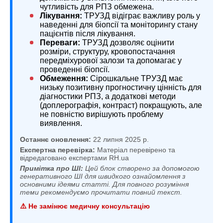
чутливість для РПЗ обмежена.
Лікування:
ТРУЗД відіграє важливу роль у
наведенні для біопсії та моніторингу стану
пацієнтів після лікування.
Переваги:
ТРУЗД дозволяє оцінити
розміри, структуру, кровопостачання
передміхурової залози та допомагає у
проведенні біопсії.
Обмеження:
Сірошкальне ТРУЗД має
низьку позитивну прогностичну цінність для
діагностики РПЗ, а додаткові методи
(доплерографія, контраст) покращують, але
не повністю вирішують проблему
виявлення.
Останнє оновлення:
22 липня 2025 р.
Експертна перевірка:
Матеріал перевірено та
відредаговано експертами RH.ua
Примітка про ШІ:
Цей блок створено за допомогою
генеративного ШІ для швидкого ознайомлення з
основними ідеями статті. Для повного розуміння
теми рекомендуємо прочитати повний текст.
⚠️ Не замінює медичну консультацію