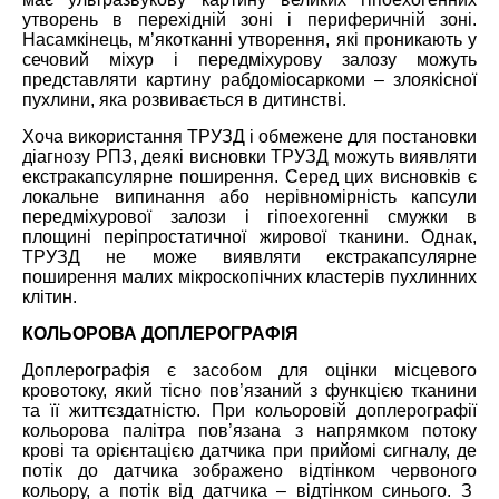
утворень в перехідній зоні і периферичній зоні.
На
самкінець
, м’якотканні утворення, які проникають у
сечовий міхур і передміхурову залозу можуть
представляти картину рабдоміосаркоми – злоякісної
пухлини, яка розвивається в дитинстві.
Хоча використання ТРУЗД і обмежене для постановки
діагнозу РПЗ, деякі висновки ТРУЗД можуть виявляти
екстракапсулярне поширення. Серед цих висновків
є
локальне випинання або нерівномірність капсули
передміхурової залози і гіпоехогенні смужки в
площині періпростатичної жирової тканини. Однак,
ТРУЗД не може виявляти екстракапсулярне
поширення малих мікроскопічних кластерів пухлинних
клітин.
КОЛЬОРОВА ДОПЛЕРОГРАФІЯ
Доплерографія є засобом для оцінки місцевого
кровотоку, який тісно пов’язаний з функцією тканини
та її життєздатністю. При кольоровій доплерографії
кольорова палітра пов’язана з напрямком потоку
крові та орієнтацією датчика при прийомі сигналу, де
потік до датчика зображ
ено
відтінком
червоного
кольору
, а потік від датчика
–
відтінк
ом
синього. З