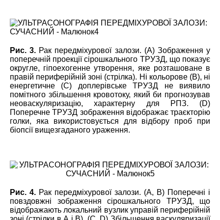
Рис. 3.
Рак передміхурової залози. (А) Зображення у
поперечній проекції сірошкального ТРУЗД, що
показує
округле, гіпоехогенне утворення, яке розташоване в
правій периферійній зоні (стрілка). Ні кольорове (B), ні
енергетичне (С) доплерівське ТРУЗД не виявило
помітного збільшення кровотоку, який би прогнозував
неоваскуляризацію, характерну для РПЗ. (D)
Поперечне ТРУЗД зображення відображає траєкторію
голки, яка використовується для відбору проб при
біопсії вищезгаданого ураження.
Рис. 4.
Рак передміхурової залози. (A, B) Поперечні і
по
в
здовжні зображення сірошкального ТРУЗД, що
відображають
локальний вузлик
у
правій периферійній
зоні (стрілки в А і В). (С, D) Збільшення васкуляризації