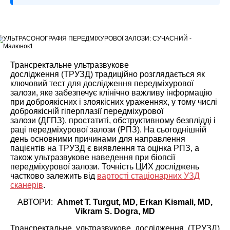
Трансректальне ультразвукове
дослідження
(
ТРУЗД
)
традиційно розглядається як
ключовий тест для
дослідження
передміхурової
залози
,
яке забезпечує клінічно важлив
у
інформацію
при доброякісних і злоякісних ураженнях
,
у тому числі
доброякісній гіперплазії передміхурової
залози
(
ДГПЗ
),
простатиті
,
обструктивному безплідді і
ра
ці
передміхурової залози
(
РПЗ
).
На сьогоднішній
день основними причинами для направлення
пацієнтів на ТРУЗД є виявлення та оцінка РПЗ
, а
також
ультразвукове наведення при біопсії
передміхурової залози. Точність ЦИХ досліджень
частково залежить від
вартості стаціонарних УЗД
сканерів
.
АВТОРИ:
Ahmet T. Turgut, MD, Erkan Kismali, MD,
Vikram S. Dogra, MD
Трансректальне ультразвукове дослідження
(
ТРУЗД
)