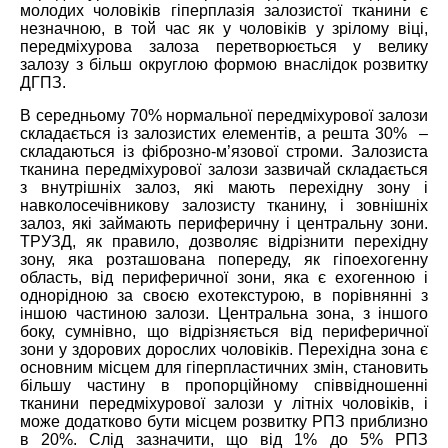
молодих чоловіків гіперплазія залозистої тканини є
незначною, в той час як у чоловіків у
зрілому
віці,
передміхурова залоза перетворюється у велику
залозу з більш округлою формою
внаслідок
розвит
ку
ДГПЗ.
В середньому 70% нормальної передміхурової залози
складається
і
з залозистих елементів, а
решта
30%
–
складаються
і
з фіброзно-м’язової строми. Залозиста
тканина передміхурової залози зазвичай складається
з внутрішніх залоз, які
мають
перехідну зону і
навколосечівникову залозисту тканину, і зовнішніх
залоз, які займають периферичну і центральну зони.
ТРУЗД, як правило, дозволяє відрізнити перехідну
зону, яка розташована
по
переду, як гіпоехогенну
область, від периферичної зони, яка є ехогенною і
однорідною за своєю ехотекстурою, в порівнянні з
іншою частиною залози. Центральна зона, з іншого
боку,
сумнівно, що
відрізняється від периферичної
зони у здорових дорослих чоловіків. Перехідна зона є
основним місцем для гіперпластичних змін, становить
більшу частину в пропорційному співвідношенні
тканини передміхурової залози у літніх чоловіків, і
може додатково бути місцем розвитку РПЗ приблизно
в 20%. Слід зазначити, що від 1% до 5% РПЗ