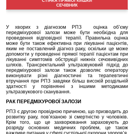
СТІНКА ПРЯМОЇ КИШКИ
СЕЧІВНИК
У хворих з діагнозом РПЗ оцінка об’єму
передміхурової залози може бути необхідна для
проведення відповідної терапії.
Правильна
оцінка
може бути також ефективна при лікуванні пацієнтів,
яким не
поставлений
діагноз раку,
оскільки
це може
допомогти у проведенні прямої терапії пацієнтам при
лікуванн
і
симптомів обструкції нижніх сечовивідних
шляхів. Трансректальний ультразвуковий підхід до
передміхурової залоз
и
також дозволяє оператору
виконувати різні діагностичні та терапевтичні
втручання при РПЗ завдяки більш високій роздільній
здатності у порівнянні з іншими методиками
ультразвукового сканування.
РАК ПЕРЕДМІХУРОВОЇ ЗАЛОЗИ
РПЗ є другою провідною причиною
,
що призводить до
розвитку раку, пов’язаною зі смертністю у чоловіків.
Крім того, що це захворювання
зараховують
до
розряду основних медичних проблем, це також
важливе питання
у сфері
суспільної охорони здоров’я,