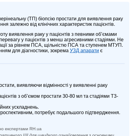
ерінеальну (ТП) біопсію простати для виявлення раку
ня залежно від клінічних характеристик пацієнтів.
тоту виявлення раку у пацієнтів з певними об’ємами
и перевагу у пацієнтів з менш агресивними стадіями. Не
ації за рівнем ПСА, щільністю ПСА та ступенем МТУП.
нням для діагностики, зокрема
УЗД апарати
є
остати, виявляючи відмінності у виявленні раку
ієнтів з об’ємом простати 30-80 мл та стадіями Т3-
ійних ускладнень.
роспективним, потребує подальшого підтвердження.
но експертами RH.ua
ративного ШІ для швидкого ознайомлення з основними