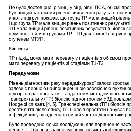
Не було достовірної різниці у віці, рівні ПСА, об’ємі пр
був вищий загальний рівень виявлення раку та позитивн
аналіз підгруп показав, що група ТР мала вищий рівень
і що група ТР мала вищий рівень позитивних результатів 
ТП мала вищий рівень позитивних результатів біопсії се
відмінностей між групами ТР і ТП для кожної підгрупи п
ступенем МТУП.
Висновки
ТР підхід може мати перевагу у пацієнтів з об’ємом прос
мати перевагу у пацієнтів зі стадіями T1-T2.
Передумови
Рівень діагностики раку передміхурової залози зростає 
залози є першою найпоширенішою злоякісною пухлиною, я
підозрі на рак простати стандартним методом діагности
трансректальну (ТР) біопсію під контролем УЗД повідом
Hodge зі співавт. [
4
,
5
]. Трансперінеальна (ТП) біопсія 
десятиліття після опису, ТП біопсія простати набуває 
інфекційних ускладнень та вищій частоті діагностики ра
Було проведено кілька досліджень для порівняння часто
перше, ТП біопсія значно зменшує кількість інфекційних