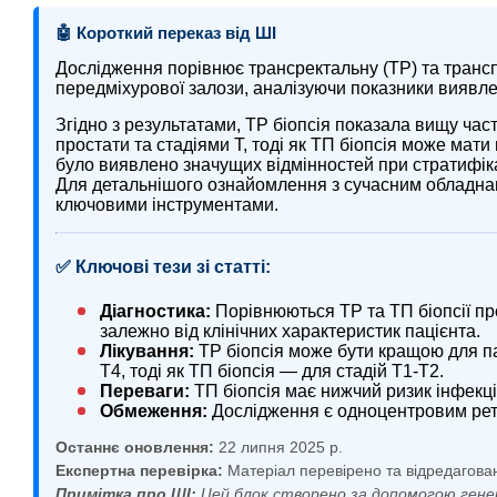
🤖 Короткий переказ від ШІ
Дослідження порівнює трансректальну (ТР) та трансп
передміхурової залози, аналізуючи показники виявлен
Згідно з результатами, ТР біопсія показала вищу час
простати та стадіями Т, тоді як ТП біопсія може мат
було виявлено значущих відмінностей при стратифік
Для детальнішого ознайомлення з сучасним обладна
ключовими інструментами.
✅ Ключові тези зі статті:
Діагностика:
Порівнюються ТР та ТП біопсії пр
залежно від клінічних характеристик пацієнта.
Лікування:
ТР біопсія може бути кращою для пац
Т4, тоді як ТП біопсія — для стадій Т1-Т2.
Переваги:
ТП біопсія має нижчий ризик інфекц
Обмеження:
Дослідження є одноцентровим рет
Останнє оновлення:
22 липня 2025 р.
Експертна перевірка:
Матеріал перевірено та відредагова
Примітка про ШІ:
Цей блок створено за допомогою гене