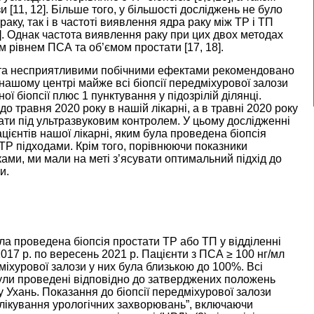
и [
11
,
12
]. Більше того, у більшості досліджень не було
аку, так і в частоті виявлення ядра раку між ТР і ТП
]. Однак частота виявлення раку при цих двох методах
зним рівнем ПСА та об’ємом простати [
17
,
18
].
 та несприятливими побічними ефектами рекомендовано
У нашому центрі майже всі біопсії передміхурової залози
 біопсії плюс 1 пунктування у підозрілій ділянці.
 травня 2020 року в нашій лікарні, а в травні 2020 року
ати під ультразвуковим контролем. У цьому дослідженні
цієнтів нашої лікарні, яким була проведена біопсія
ТР підходами. Крім того, порівнюючи показники
ами, ми мали на меті з’ясувати оптимальний підхід до
и.
ла проведена біопсія простати ТР або ТП у відділенні
2017 р. по вересень 2021 р. Пацієнти з ПСА ≥ 100 нг/мл
міхурової залози у них була близькою до 100%. Всі
були проведені відповідно до затверджених положень
у Ухань. Показання до біопсії передміхурової залози
а лікування урологічних захворювань”, включаючи