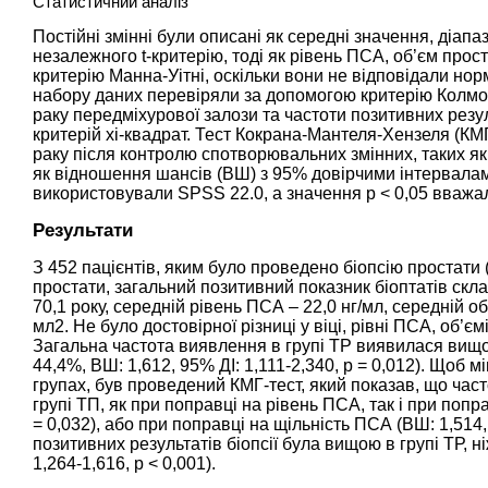
Статистичний аналіз
Постійні змінні були описані як середні значення, діап
незалежного t-критерію, тоді як рівень ПСА, об’єм про
критерію Манна-Уітні, оскільки вони не відповідали но
набору даних перевіряли за допомогою критерію Колмо
раку передміхурової залози та частоти позитивних резул
критерій хі-квадрат. Тест Кокрана-Мантеля-Хензеля (К
раку після контролю спотворювальних змінних, таких як
як відношення шансів (ВШ) з 95% довірчими інтервалами
використовували SPSS 22.0, а значення p < 0,05 вваж
Результати
З 452 пацієнтів, яким було проведено біопсію простати 
простати, загальний позитивний показник біоптатів скла
70,1 року, середній рівень ПСА – 22,0 нг/мл, середній о
мл2. Не було достовірної різниці у віці, рівні ПСА, об’
Загальна частота виявлення в групі ТР виявилася вищо
44,4%, ВШ: 1,612, 95% ДІ: 1,111-2,340, р = 0,012). Щоб 
групах, був проведений КМГ-тест, який показав, що час
групі ТП, як при поправці на рівень ПСА, так і при попра
= 0,032), або при поправці на щільність ПСА (ВШ: 1,514, 
позитивних результатів біопсії була вищою в групі ТР, н
1,264-1,616, р < 0,001).