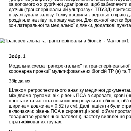
за допомогою хірургічної драпіровки, щоб забезпечити
датчик (трансперінеальний ультразвук, ТПУЗД) притиск
візуалізували залозу. Голку вводили з верхнього краю 
розділяли на ліву та праву частки. Для кожної частки бр
зон латеральної та медіальної ділянки, додаткові пункта
Зобр. 1
Модельна схема трансректальної та трансперінеальної б
коронарна проекції мультифокальних біопсій ТР (а) та Т
Збір даних
Шляхом ретроспективного аналізу медичної документації
між двома групами: вік, рівень ПСА в сироватці крові (нг
простати та частота позитивних результатів біопсії, о
ширина × довжина × 0,52 (в см). Далі пацієнти були стр
включаючи: рівень ПСА в сироватці крові, об’єм проста
товариство урологічної патології), частоту виявлення ра
стратифікованих групах.