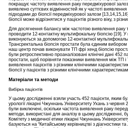
покращує частоту виявлення раку передміхурової залоз
виявлено суттєвих відмінностей як у частоті виявлення р
підходами до біопсії передміхурової залози [
13
,
14
,
15
,
16
біопсії може відрізнятися у пацієнтів різного віку, з рі
Для досягнення балансу між частотою виявлення раку
проводити 12-контактну мультифокальну біопсію [
19
]. 
виконуються за допомогою 12-контактної мультифокальної
Трансректальна біопсія простати була єдиним вибором до
наш центр почав виконувати ТП фрі хенд біопсію прост
були ретроспективно проаналізовані клінічні дані 452 па
простати, щоб порівняти показники виявлення між ТП і 
виявлення пацієнтів з різними клінічними характеристик
біопсії у пацієнтів з різними клінічними характеристикам
Матеріали та методи
Вибірка пацієнтів
У цьому дослідженні взяли участь 452 пацієнти, яким бу
урології лікарні Чжуннань Університету Ухань з червня 
були виключені, оскільки частота виявлення раку перед
методи, використані для аналізу в цьому дослідженні, 
Комітету з медичної етики лікарні Чжуннань Університет
базуються на “Китайському керівництві з діагностики т