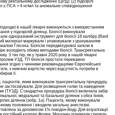
вому ректальному дослідженні (ЦРД); (2) підозрілі
г/мл ≥ ПСА > 4 нг/мл та аномальне співвідношення
П підходи) в нашій лікарні виконуються з використанням
ання у підозрілій ділянці. Біопсії виконували
али одноразовий інструмент для біопсії 18 калібру (Bard
йний матеріал маркували і упаковували з урахуванням
калою Глісона. Біопсію передміхурової залози в
обре володіють обома методами біопсії. Трансректальна
у. З тих пір, як у травні 2020 року в нашій лікарні
нтролем УЗД. ТП біопсія простати переважно
ання згідно з чинними рекомендаціями Європейської
тати, з нижчою вартістю через відсутність потреби в
бирав її.
], пацієнтів, яким виконували трансректальну процедуру,
 не застосовували. Для розміщення голки та наведення
к (ТУЗД). Стандартна процедура біопсії включала забір
пікальної, медіальної та базальної ділянок з обох боків,
рілих ділянок (зобр.
1
а). Пацієнта, якому виконували
чному положенні і вводили загальну анестезію.
овлена за допомогою 1% повідон-йоду. Для візуалізації
и постійний катетер Фолея. Мошонку піднімали спереду