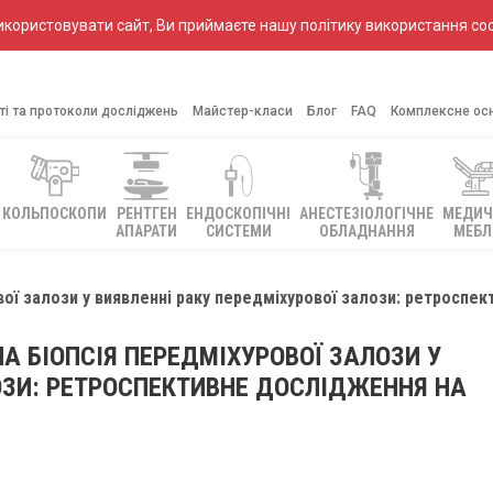
ористовувати сайт, Ви приймаєте нашу політику використання coo
ті та протоколи досліджень
Майстер-класи
Блог
FAQ
Комплексне ос
КОЛЬПОСКОПИ
РЕНТГЕН
ЕНДОСКОПІЧНІ
АНЕСТЕЗІОЛОГІЧНЕ
МЕДИЧ
АПАРАТИ
СИСТЕМИ
ОБЛАДНАННЯ
МЕБЛ
ої залози у виявленні раку передміхурової залози: ретроспек
А БІОПСІЯ ПЕРЕДМІХУРОВОЇ ЗАЛОЗИ У
ОЗИ: РЕТРОСПЕКТИВНЕ ДОСЛІДЖЕННЯ НА