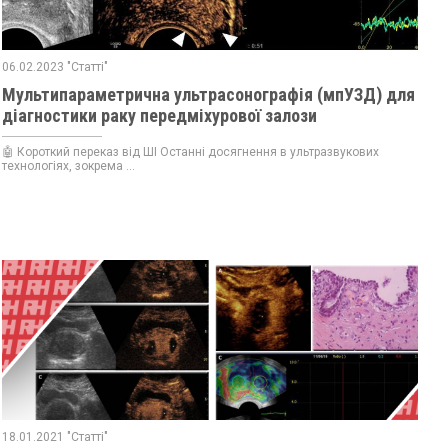
06.02.2023 "Статті"
Мультипараметрична ультрасонографія (мпУЗД) для
діагностики раку передміхурової залози
🤖 Короткий переказ від ШІ Останні досягнення в ультразвукових
технологіях, зокрема ...
18.01.2021 "Статті"