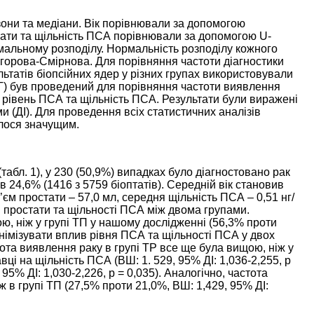
азони та медіани. Вік порівнювали за допомогою
стати та щільність ПСА порівнювали за допомогою U-
рмальному розподілу. Нормальність розподілу кожного
горова-Смірнова. Для порівняння частоти діагностики
ьтатів біопсійних ядер у різних групах використовували
МГ) був проведений для порівняння частоти виявлення
 рівень ПСА та щільність ПСА. Результати були виражені
 (ДІ). Для проведення всіх статистичних аналізів
алося значущим.
(табл.
1
), у 230 (50,9%) випадках було діагностовано рак
в 24,6% (1416 з 5759 біоптатів). Середній вік становив
б’єм простати – 57,0 мл, середня щільність ПСА – 0,51 нг/
ємі простати та щільності ПСА між двома групами.
ю, ніж у групі ТП у нашому дослідженні (56,3% проти
мінімізувати вплив рівня ПСА та щільності ПСА у двох
тота виявлення раку в групі ТР все ще була вищою, ніж у
вці на щільність ПСА (ВШ: 1. 529, 95% ДІ: 1,036-2,255, р
95% ДІ: 1,030-2,226, р = 0,035). Аналогічно, частота
іж в групі ТП (27,5% проти 21,0%, ВШ: 1,429, 95% ДІ: