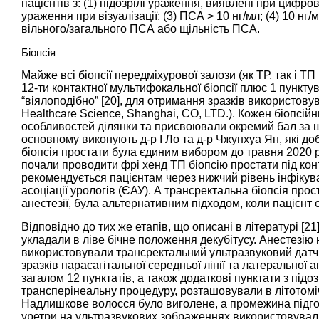
пацієнтів з: (1) підозрілі ураження, виявлені при цифро
ураження при візуалізації; (3) ПСА > 10 нг/мл; (4) 10 н
вільного/загального ПСА або щільність ПСА.
Біопсія
Майже всі біопсії передміхурової залози (як ТР, так і Т
12-ти контактної мультифокальної біопсії плюс 1 пунктув
“віялоподібно” [
20
], для отримання зразків використовув
Healthcare Science, Shanghai, CO, LTD.). Кожен біопсі
особливостей ділянки та присвоювали окремий бал за ш
основному виконують д-р І Ло та д-р Чжунхуа Ян, які д
біопсія простати була єдиним вибором до травня 2020 рок
почали проводити фрі хенд ТП біопсію простати під ко
рекомендується пацієнтам через нижчий рівень інфікув
асоціації урологів (ЄАУ). А трансректальна біопсія прос
анестезії, була альтернативним підходом, коли пацієнт о
Відповідно до тих же етапів, що описані в літературі [
21
укладали в ліве бічне положення декубітусу. Анестезію
використовували трансректальний ультразвуковий датчи
зразків парасагітальної середньої лінії та латеральної а
загалом 12 пунктатів, а також додаткові пунктати з підоз
трансперінеальну процедуру, розташовували в літотомі
Надлишкове волосся було виголене, а промежина підгот
уретри на ультразвукових зображеннях використовувал