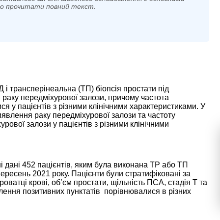
мо прочитати повний текст.
 і трансперінеальна (ТП) біопсія простати під
раку передміхурової залози, причому частота
ся у пацієнтів з різними клінічними характеристиками. У
иявлення раку передміхурової залози та частоту
урової залози у пацієнтів з різними клінічними
і дані 452 пацієнтів, яким була виконана ТР або ТП
 вересень 2021 року. Пацієнти були стратифіковані за
оватці крові, об’єм простати, щільність ПСА, стадія Т та
влення позитивних пунктатів порівнювалися в різних