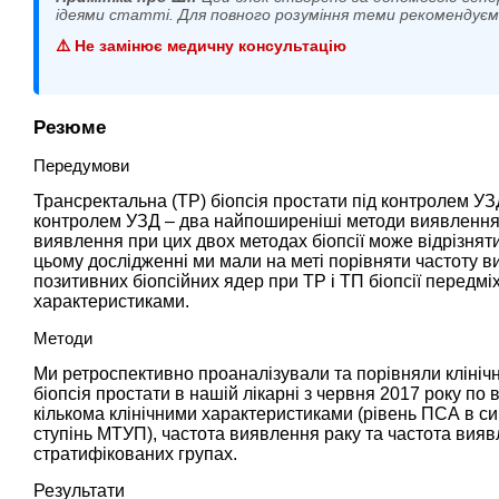
ідеями статті. Для повного розуміння теми рекомендує
⚠️ Не замінює медичну консультацію
Резюме
Передумови
Трансректальна (ТР) біопсія простати під контролем УЗД
контролем УЗД – два найпоширеніші методи виявлення 
виявлення при цих двох методах біопсії може відрізняти
цьому дослідженні ми мали на меті порівняти частоту в
позитивних біопсійних ядер при ТР і ТП біопсії передміх
характеристиками.
Методи
Ми ретроспективно проаналізували та порівняли клінічн
біопсія простати в нашій лікарні з червня 2017 року по
кількома клінічними характеристиками (рівень ПСА в сир
ступінь МТУП), частота виявлення раку та частота вия
стратифікованих групах.
Результати