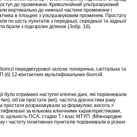
 доступ до промежини. Криволінійний ультразвуковий
али вертикально до нижньої частини промежини і
датчика в площині з ультразвуковим променем. Простату
али по шість пунктатів з передньої, середньої та задньої
ти брали з підозрілих ділянок (Зобр.
1
б).
іопсії передміхурової залози: поперечна, сагітальна та
П (б) 12-контактних мультифокальних біопсій.
 було отримано наступні клінічні дані, які порівнювали
/мл), об’єм простати (мл), частота діагностики раку
б’єм простати розраховували за формулою: висота ×
атифіковані за кількома клінічними характеристиками,
ти, щільність ПСА, стадію Т і клас МТУП (Міжнародне
ку і частоту позитивних пунктатів порівнювали в різних