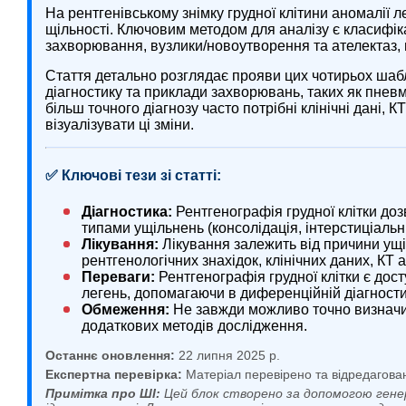
На рентгенівському знімку грудної клітини аномалії
щільності. Ключовим методом для аналізу є класифіка
захворювання, вузлики/новоутворення та ателектаз, 
Стаття детально розглядає прояви цих чотирьох шабл
діагностику та приклади захворювань, таких як пневм
більш точного діагнозу часто потрібні клінічні дані, КТ
візуалізувати ці зміни.
✅ Ключові тези зі статті:
Діагностика:
Рентгенографія грудної клітки доз
типами ущільнень (консолідація, інтерстиціальні
Лікування:
Лікування залежить від причини ущі
рентгенологічних знахідок, клінічних даних, КТ аб
Переваги:
Рентгенографія грудної клітки є дос
легень, допомагаючи в диференційній діагности
Обмеження:
Не завжди можливо точно визначи
додаткових методів дослідження.
Останнє оновлення:
22 липня 2025 р.
Експертна перевірка:
Матеріал перевірено та відредагова
Примітка про ШІ:
Цей блок створено за допомогою гене