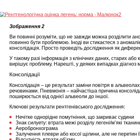
Зображення 2
Ви повинні розуміти, що не завжди можна розділити аном
повинно бути проблемою. Іноді ви стикаєтеся з аномалі
консолідація. Просто проведіть дослідження як диферен
У такому разі інформація з клінічних даних, старих або
вирішує проблему. Нарешті, у деяких випадках діагноз 
Консолідації
Консолідація – це результат заміни повітря в альвеолах
речовинами. Пневмонія – найчастіша причина консоліда
поширюється від однієї альвеоли до іншої.
Ключові результати рентгенівського дослідження:
Нечітке однорідне помутніння, що закриває судини
Знак силуету: втрата межі розділу легені/м’які тканин
Аеробронхограма
Залучення плеври або косої щілини, але не перетин ї
Відсутність втрати об’єму