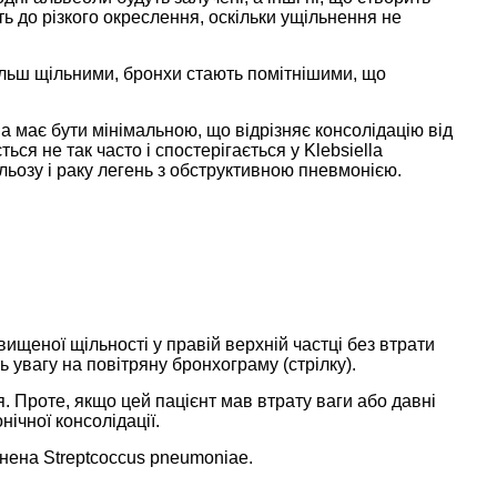
ть до різкого окреслення, оскільки ущільнення не
більш щільними, бронхи стають помітнішими, що
а має бути мінімальною, що відрізняє консолідацію від
ься не так часто і спостерігається у Klebsiella
ульозу і раку легень з обструктивною пневмонією.
двищеної щільності у правій верхній частці без втрати
 увагу на повітряну бронхограму (стрілку).
 Проте, якщо цей пацієнт мав втрату ваги або давні
ічної консолідації.
инена Streptcoccus pneumoniae.