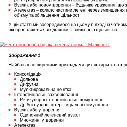
Вузлик або новоутворення – будь-яке ураження, що 
Ателектаз – колапс частини легені через зменшення к
об’єму та збільшення щільності.
У цій статті ми зосередимося на цьому підході із чоти
які проявляються як ділянки зі зниженою щільністю.
Зображення 1
Найбільш поширеними прикладами цих чотирьох патернів 
Консолідація
Дольова
Дифузна
Мультифокальна нечітка
Інтерстиціальні захворювання
Ретикулярні інтерстиціальні помутніння
Дрібні вузлові інтерстиціальні помутніння
Вузлик або утворення
Одиночний легеневий вузол
Множинні утворення
Ателектаз