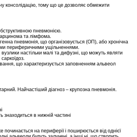
чну консолідацію, тому що це дозволяє обмежити
обструктивною пневмонією.
карцинома та лімфома.
огенна пневмонія, що організовується (ОП), або хронічна
ими периферичними ущільненнями.
ні вузлики настільки малі та дифузні, що можуть являти
 саркоїдоз.
ювання, що характеризується заповненням альвеол
тарний. Найчастіший діагноз – крупозна пневмонія.
ні
ть знаходиться в нижній частині
е починається на периферії і поширюється від однієї
ні альвеоли будуть залучені, а інші ні, що створить