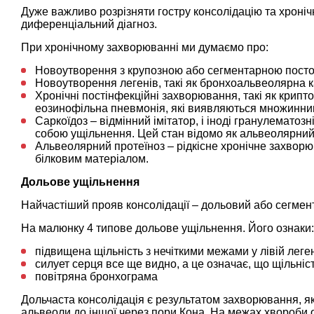
Дуже важливо розрізняти гостру консолідацію та хроні
диференціальний діагноз.
При хронічному захворюванні ми думаємо про:
Новоутворення з крупозною або сегментарною пост
Новоутворення легенів, такі як бронхоальвеолярна 
Хронічні постінфекційні захворювання, такі як крипт
еозинофільна пневмонія, які виявляються множинн
Саркоїдоз – відмінний імітатор, і іноді гранулематоз
собою ущільнення. Цей стан відомо як альвеолярний
Альвеолярний протеїноз – рідкісне хронічне захвор
білковим матеріалом.
Дольове ущільнення
Найчастіший прояв консолідації – дольовий або сегмен
На малюнку 4 типове дольове ущільнення. Його ознаки:
підвищена щільність з нечіткими межами у лівій леге
силует серця все ще видно, а це означає, що щільніс
повітряна бронхограма
Дольчаста консолідація є результатом захворювання, як
альвеоли до іншої через пори Кона. На межах хвороби од