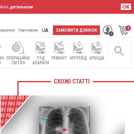
OK
kies,
детальніше
UA
RU
ЗАМОВИТИ ДЗВІНОК
нащення
Партнерам
НІ
ОПЕРАЦІЙНЕ
УЗД
РЕМОНТ
АПГРЕЙД
ОРЕНДА
І
СВІТЛО
АПАРАТИ
СХОЖІ СТАТТІ