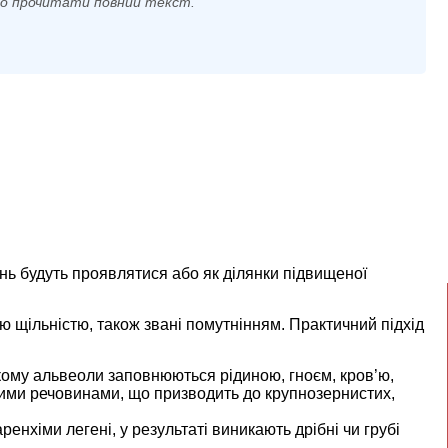
мо прочитати повний текст.
ень будуть проявлятися або як ділянки підвищеної
ю щільністю, також звані помутнінням. Практичний підхід
якому альвеоли заповнюються рідиною, гноєм, кров’ю,
шими речовинами, що призводить до крупнозернистих,
енхіми легені, у результаті виникають дрібні чи грубі