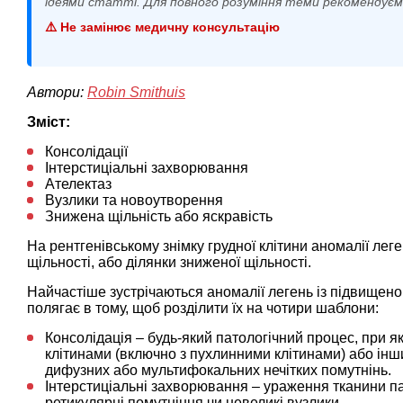
ідеями статті. Для повного розуміння теми рекомендує
⚠️ Не замінює медичну консультацію
Автори:
Robin Smithuis
Зміст:
Консолідації
Інтерстиціальні захворювання
Ателектаз
Вузлики та новоутворення
Знижена щільність або яскравість
На рентгенівському знімку грудної клітини аномалії лег
щільності, або ділянки зниженої щільності.
Найчастіше зустрічаються аномалії легень із підвищено
полягає в тому, щоб розділити їх на чотири шаблони:
Консолідація – будь-який патологічний процес, при 
клітинами (включно з пухлинними клітинами) або ін
дифузних або мультифокальних нечітких помутнінь.
Інтерстиціальні захворювання – ураження тканини пар
ретикулярні помутніння чи невеликі вузлики.