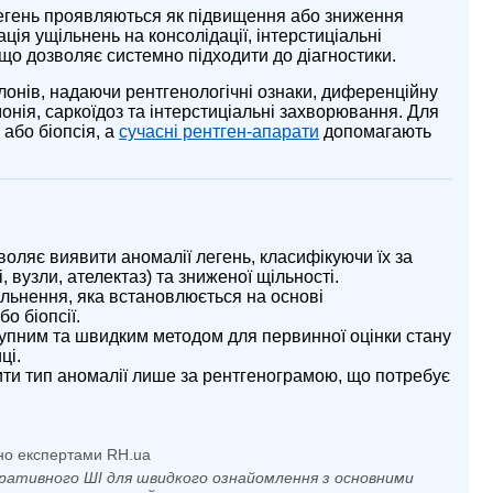
 легень проявляються як підвищення або зниження
ція ущільнень на консолідації, інтерстиціальні
що дозволяє системно підходити до діагностики.
онів, надаючи рентгенологічні ознаки, диференційну
онія, саркоїдоз та інтерстиціальні захворювання. Для
 або біопсія, а
сучасні рентген-апарати
допомагають
воляє виявити аномалії легень, класифікуючи їх за
, вузли, ателектаз) та зниженої щільності.
льнення, яка встановлюється на основі
о біопсії.
тупним та швидким методом для первинної оцінки стану
ці.
ти тип аномалії лише за рентгенограмою, що потребує
но експертами RH.ua
ративного ШІ для швидкого ознайомлення з основними