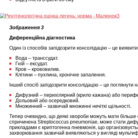
Зображення 3
Диференційна діагностика
Один із способів запідозрити консолідацію – це виявит
Вода – транссудат.
Гній – ексудат.
Кров – крововилив.
Клітини – пухлина, хронічне запалення.
Інший спосіб запідозрити консолідацію – це поглянути н
Дифузний – перихілярний (крило кажана) або перифе
Дольовий або осередковий.
Множинний – зазвичай множинні нечіткі щільності.
Тепер очевидно, що деякі хвороби можуть мати більше 
спричинена Streptococcus pneumoniae, може стати дифу
прикладами є криптогенна пневмонія, що організовуєть
захворювання зазвичай виявляються у вигляді мультиф