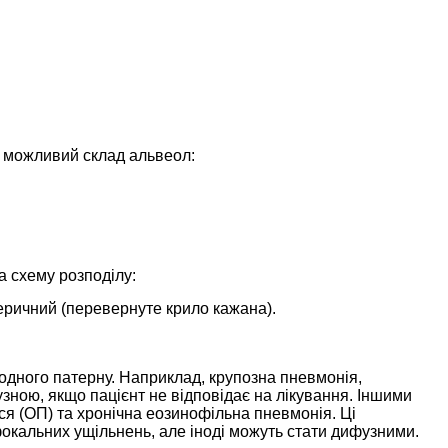
и можливий склад альвеол:
а схему розподілу:
ричний (перевернуте крило кажана).
одного патерну. Наприклад, крупозна пневмонія,
зною, якщо пацієнт не відповідає на лікування. Іншими
ся (ОП) та хронічна еозинофільна пневмонія. Ці
окальних ущільнень, але іноді можуть стати дифузними.