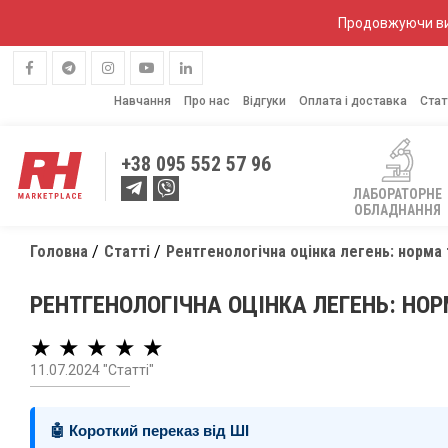
Продовжуючи вик
Навчання
Про нас
Відгуки
Оплата і доставка
Стат
+38
095 552 57 96
ЛАБОРАТОРНЕ
ОБЛАДНАННЯ
Головна
Статті
Рентгенологічна оцінка легень: норма 
РЕНТГЕНОЛОГІЧНА ОЦІНКА ЛЕГЕНЬ: НОР
★ ★ ★ ★ ★
11.07.2024 "Статті"
🤖 Короткий переказ від ШІ