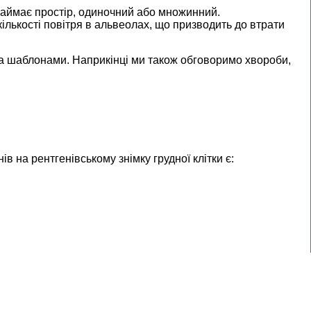
займає простір, одиночний або множинний.
ількості повітря в альвеолах, що призводить до втрати
рма шаблонами. Наприкінці ми також обговоримо хвороби,
на рентгенівському знімку грудної клітки є: