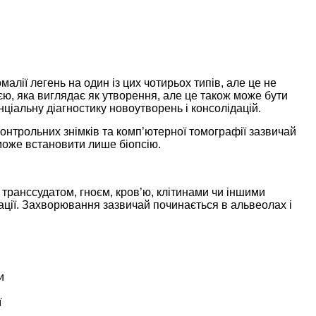
алії легень на один із цих чотирьох типів, але це не
єю, яка виглядає як утворення, але це також може бути
ціальну діагностику новоутворень і консолідацій.
 контрольних знімків та комп’ютерної томографії зазвичай
може встановити лише біопсію.
 транссудатом, гноєм, кров’ю, клітинами чи іншими
ції. Захворювання зазвичай починається в альвеолах і
и
ї