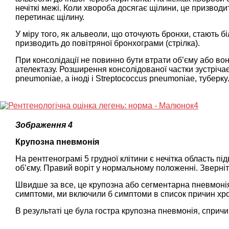
нечіткі межі. Коли хвороба досягає щілини, це призводи
перетинає щілину.
У міру того, як альвеоли, що оточують бронхи, стають 
призводить до повітряної бронхограми (стрілка).
При консолідації не повинно бути втрати об’єму або вон
ателектазу. Розширення консолідованої частки зустрічаєт
pneumoniae, а іноді і Streptococcus pneumoniae, туберк
Зображення 4
Крупозна пневмонія
На рентгенограмі 5 грудної клітини є нечітка область пі
об’єму. Правий воріт у нормальному положенні. Зверніть
Швидше за все, це крупозна або сегментарна пневмонія.
симптоми, ми включили б симптоми в список причин хрон
В результаті це була гостра крупозна пневмонія, сприч