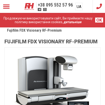
+38
095 552 57 96
UA
RU
Продовжуючи використовувати сайт, Ви приймаєте нашу
OK
політику використання cookies,
детальніше
Головна
Рентгени
Fujifilm FDX Visionary RF-Premium
FUJIFILM FDX VISIONARY RF-PREMIUM