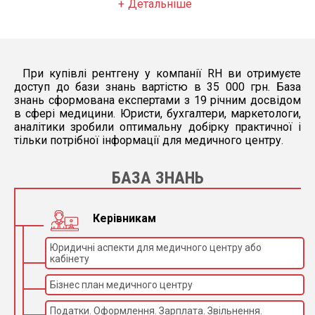
Детальніше
– Рішення для оптимізації дози
– Другий екран (19'') для перегляду в
приміщенні на візку
При купівлі рентгену у компанії RH ви отримуєте
– Подвійні педалі керування в кімнаті
доступ до бази знань вартістю в 35 000 грн. База
знань сформована експертами з 19 річним досвідом
– Пакет High-End Pack (світлова та
в сфері медицини. Юристи, бухгалтери, маркетологи,
навколишня музика та камера, вбудована в
аналітики зробили оптимальну добірку практичної і
сенсорний коліматор)
тільки потрібної інформації для медичного центру.
– Основні аксесуари
БАЗА ЗНАНЬ
– Сумісність із DICOM Worklist, MPPS, Store
and Print SCU та SR
Керівникам
Юридичні аспекти для медичного центру або
кабінету
Бізнес план медичного центру
Податки. Оформлення. Зарплата. Звільнення.