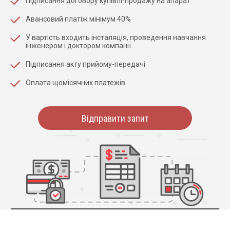
Підписання договору купівлі-продажу на апарат
Авансовий платіж мінімум 40%
У вартість входить інсталяція, проведення навчання
інженером і доктором компанії
Підписання акту прийому-передачі
Оплата щомісячних платежів
Відправити запит