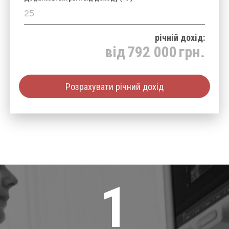
річнiй дохід:
від
792 000
грн.
Розрахувати річний дохід
1