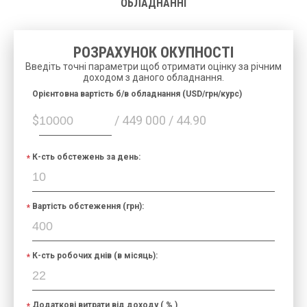
ОБЛАДНАННІ
РОЗРАХУНОК ОКУПНОСТІ
Введіть точні параметри щоб отримати оцінку за річним
доходом з даного обладнання.
Орієнтовна вартість б/в обладнання (USD/грн/курс)
$
/ 449 000 / 44.90
К-сть обстежень за день:
Вартість обстеження (грн):
К-сть робочих днів (в місяць):
Додаткові витрати від доходу ( % )