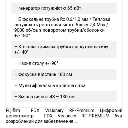
– генератор потужністю 65 кВт
– Біфокальна трубка Rx 0,6/1,0 мм / Теплова
потужність рентгенівського блоку 2,4 Mhu /
9000 об/хв з поворотом трубки/оболонки
+/-180°
– Колонка тримача трубки під кутом нахилу
+/- 40°
– Нахил столу +/-90°
– Фокусна відстань 180 см
– Мультифокальна коливна сітка
– Змінна висота 48 – 130 см
– Настільна панель 240см х 85см
Fujifilm FDX Visionary RF-Premium Цифровий
денситометр FDX Visionary RF-PREMIUM був
– Сенсорний коліматор
розроблений для забезпечення ...