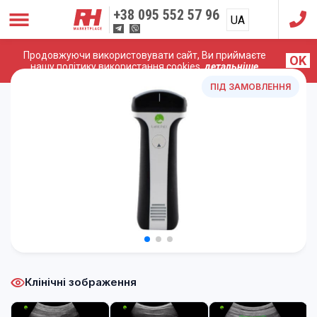
+38
095 552 57 96
UA
RU
Продовжуючи використовувати сайт, Ви приймаєте
OK
Головна
/
УЗД Апарати
/
LeSONO LU700C
нашу політику використання cookies,
детальніше
ПІД ЗАМОВЛЕННЯ
Клінічні зображення