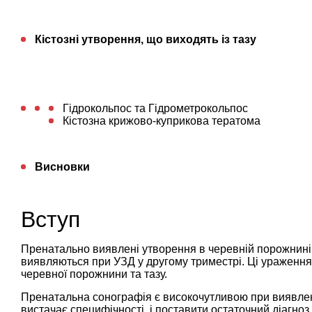
Кістозні утворення, що виходять із тазу
Гідрокольпос та Гідрометрокольпос
Кістозна крижово-куприкова тератома
Висновки
Вступ
Пренатально виявлені утворення в черевній порожнині т
виявляються при УЗД у другому триместрі. Ці ураження 
черевної порожнини та тазу.
Пренатальна сонографія є високочутливою при виявленні
вистачає специфічності, і поставити остаточний діагно