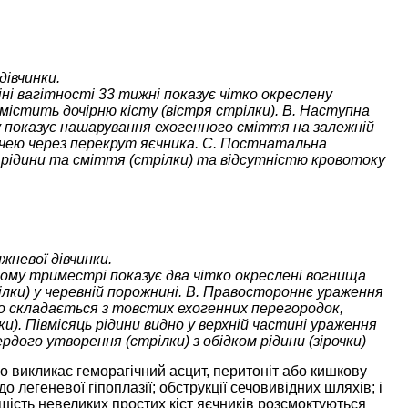
дівчинки.
ні вагітності 33 тижні показує чітко окреслену
 містить дочірню кісту (вістря стрілки). B. Наступна
у показує нашарування ехогенного сміття на залежній
течею через перекрут яєчника. C. Постнатальна
м рідини та сміття (стрілки) та відсутністю кровотоку
жневої дівчинки.
ьому триместрі показує два чітко окреслені вогнища
рілки) у черевній порожнині. B. Правостороннє ураження
о складається з товстих ехогенних перегородок,
). Півмісяць рідини видно у верхній частині ураження
рдого утворення (стрілки) з обідком рідини (зірочки)
о викликає геморагічний асцит, перитоніт або кишкову
о легеневої гіпоплазії; обструкції сечовивідних шляхів; і
ість невеликих простих кіст яєчників розсмоктуються