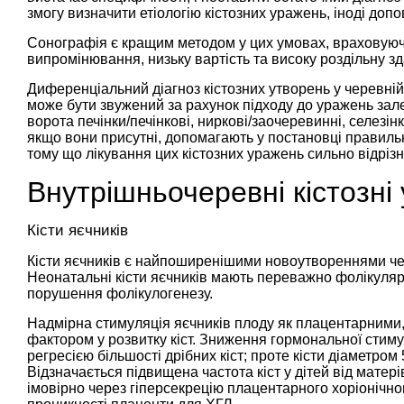
змогу визначити етіологію кістозних уражень, іноді доп
Сонографія є кращим методом у цих умовах, враховуючи ї
випромінювання, низьку вартість та високу роздільну зд
Диференціальний діагноз кістозних утворень у черевні
може бути звужений за рахунок підходу до уражень залеж
ворота печінки/печінкові, ниркові/заочеревинні, селезінк
якщо вони присутні, допомагають у постановці правильн
тому що лікування цих кістозних уражень сильно відрізн
Внутрішньочеревні кістозні
Кісти яєчників
Кісти яєчників є найпоширенішими новоутвореннями че
Неонатальні кісти яєчників мають переважно фолікуляр
порушення фолікулогенезу.
Надмірна стимуляція яєчників плоду як плацентарними
фактором у розвитку кіст. Зниження гормональної стиму
регресією більшості дрібних кіст; проте кісти діаметром
Відзначається підвищена частота кіст у дітей від матері
імовірно через гіперсекрецію плацентарного хоріонічно