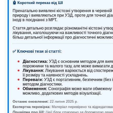
🤖 Короткий переказ від ШІ
Пренатально виявлені кістозні утворення в черевній 
природу і виявляються при УЗД, проте для точної ді
іноді в поєднанні з МРТ.
Стаття детально розглядає різноманітні кістозні утво
лікування, наголошуючи на важливості точного діагн
більш детальної інформації про діагностичні можлив
✅ Ключові тези зі статті:
Діагностика:
УЗД є основним методом для виявл
порожнини та малого тазу, але може вимагати 
Лікування:
Лікування варіюється від спостереже
її розміру та наявності ускладнень.
Переваги:
УЗД є портативним, безпечним (без 
методом діагностики.
Обмеження:
Сонографія може мати обмежену сп
можливо, додаткових методів візуалізації.
Останнє оновлення:
22 липня 2025 р.
Експертна перевірка:
Матеріал перевірено та відредагова
Примітка про ШІ:
Цей блок створено за допомогою гене