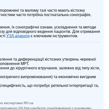
порожнині та малому тазі часто мають кістозну
агностики часто потрібна постнатальна сонографія,
рення, їх сонографічні ознаки, ускладнення та методи
озу для відповідного ведення пацієнтів. Для отримання
ості
УЗД апарати
є ключовим інструментом.
ення та диференціації кістозних утворень черевної
доповнення МРТ.
ння до хірургічного втручання, залежно від типу кісти,
іонізуючого випромінювання) та економічно вигідним
ецифічність, що потребує ретельної інтерпретації та,
но експертами RH.ua
ративного ШІ для швидкого ознайомлення з основними