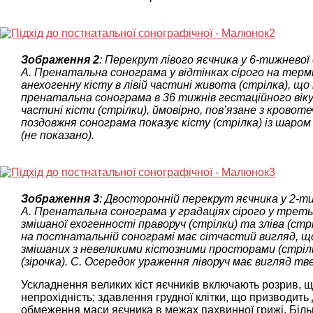
Зображення 2
: Перекрут лівого яєчника у 6-тижневої 
А. Пренатальна сонограма у відтінках сірого на термі
анехогенну кісту в лівій частині живота (стрілка), що
пренатальна сонограма в 36 тижнів гестаційного вік
частині кісти (стрілки), ймовірно, пов’язане з крово
поздовжня сонограма показує кісту (стрілка) із шаро
(не показано).
Зображення 3
: Двосторонній перекрут яєчника у 2-ти
А. Пренатальна сонограма у градаціях сірого у трет
змішаної ехогенності праворуч (стрілки) та зліва (ст
на постнатальній сонограмі має сітчастий вигляд, щ
змішаних з невеликими кістозними просторами (стрілки
(зірочка). C. Осередок ураження ліворуч має вигляд тве
Ускладнення великих кіст яєчників включають розрив, щ
непрохідність; здавлення грудної клітки, що призводить д
обмеження маси яєчника в межах пахвинної грижі. Більш