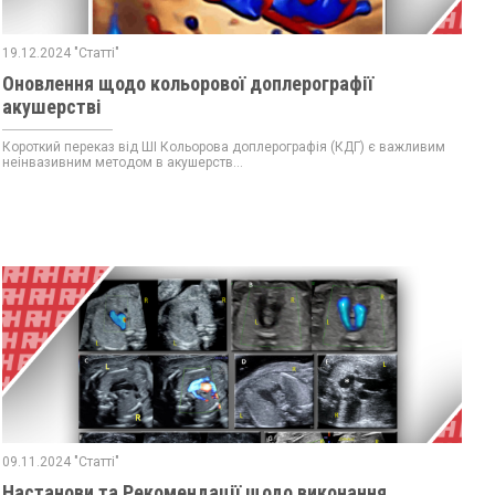
19.12.2024 "Статті"
Оновлення щодо кольорової доплерографії
акушерстві
Короткий переказ від ШІ Кольорова доплерографія (КДГ) є важливим
неінвазивним методом в акушерств...
09.11.2024 "Статті"
Настанови та Рекомендації щодо виконання