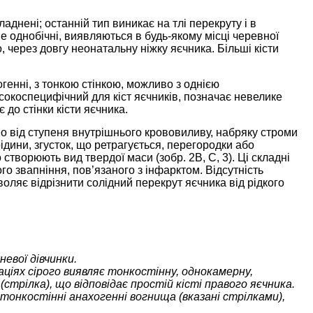
ладнені; останній тип виникає на тлі перекруту і в
 однобічні, виявляються в будь-якому місці черевної
через довгу неонатальну ніжку яєчника. Більші кісти
огенні, з тонкою стінкою, можливо з однією
високоспецифічний для кіст яєчників, позначає невелике
до стінки кісти яєчника.
но від ступеня внутрішнього крововиливу, набряку строми
ідини, згусток, що ретрагується, перегородки або
творюють вид твердої маси (зобр. 2B, C, 3). Ці складні
го звапніння, пов’язаного з інфарктом. Відсутність
оляє відрізнити солідний перекрут яєчника від рідкого
невої дівчинки.
іях сірого виявляє тонкостінну, однокамерну,
(стрілка), що відповідає простій кісті правого яєчника.
 тонкостінні анахогенні вогнища (вказані стрілками),