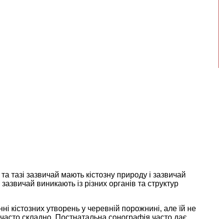
а тазі зазвичай мають кістозну природу і зазвичай
зазвичай виникають із різних органів та структур
 кістозних утворень у черевній порожнині, але їй не
з часто складно. Постнатальна сонографія часто дає