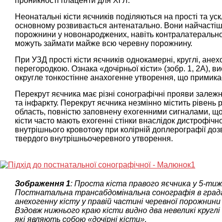
проникності плаценти для ХГЛ.
Неонатальні кісти яєчників поділяються на прості та уск
основному розвивається антенатально. Вони найчастіше
порожнини у новонароджених, навіть контралатерально, 
можуть займати майже всю черевну порожнину.
При УЗД прості кісти яєчників однокамерні, круглі, анех
перегородкою. Ознака «дочірньої кісти» (зобр. 1, 2А), 
округле тонкостінне анахогенне утворення, що примикає 
Перекрут яєчника має різні сонографічні прояви залеж
та інфаркту. Перекрут яєчника незмінно містить рівень р
область, повністю заповнену ехогенними сигналами, що с
кісти часто мають ехогенні стінки внаслідок дистрофічно
внутрішнього кровотоку при колірній доплерографії дозв
твердого внутрішньочеревного утворення.
Зображення 1
: Проста кіста правого яєчника у 5-тиж
Постнатальна трансабдомінальна сонографія в градац
анехогенну кісту у правій частині черевної порожнини 
Вздовж нижнього краю кісти видно два невеликі круглі
які являють собою «дочірні кісти».