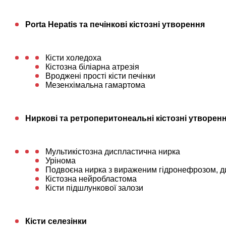
Porta Hepatis та печінкові кістозні утворення
Кісти холедоха
Кістозна біліарна атрезія
Вроджені прості кісти печінки
Мезенхімальна гамартома
Ниркові та ретроперитонеальні кістозні утворен
Мультикістозна диспластична нирка
Урінома
Подвоєна нирка з вираженим гідронефрозом, д
Кістозна нейробластома
Кісти підшлункової залози
Кісти селезінки