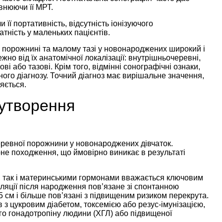
овнюючи її МРТ.
ї портативність, відсутність іонізуючого
атність у маленьких пацієнтів.
й порожнині та малому тазі у новонароджених широкий і
но від їх анатомічної локалізації: внутрішньочеревні,
ові або тазові. Крім того, відмінні сонографічні ознаки,
ого діагнозу. Точний діагноз має вирішальне значення,
яється.
 утворення
ревної порожнини у новонароджених дівчаток.
не походження, що ймовірно виникає в результаті
, так і материнськими гормонами вважається ключовим
ляції після народження пов’язане зі спонтанною
 5 см і більше пов’язані з підвищеним ризиком перекрута.
в з цукровим діабетом, токсемією або резус-імунізацією,
го гонадотропіну людини (ХГЛ) або підвищеної