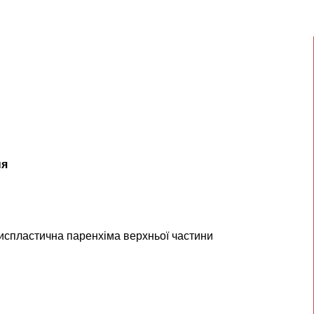
ня
испластична паренхіма верхньої частини