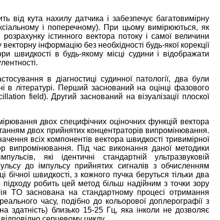
ть від кута нахилу датчика і забезпечує багатовимірну
аксіальному і поперечному). При цьому вимірюються, як
 розрахунку істинного вектора потоку і самої величини
у векторну інформацію без необхідності будь-якої корекції
ори швидкості в будь-якому місці судини і відображати
улентності.
стосування в діагностиці судинної патології, два були
ні в літературі. Перший заснований на оцінці фазового
llation field). Другий заснований на візуалізації плоскої
ірювання двох специфічних оціночних функцій вектора
ристанням двох прийнятих концентраторів випромінювання.
ачення всіх компонентів вектора швидкості тривимірної
тор випромінювання. Під час виконання даної методики
пульсів, які ідентичні стандартній ультразвуковій
пульсу до імпульсу прийнятих сигналів з обчисленням
і бічної швидкості, з кожного пучка беруться тільки два
 підходу робить цей метод більш надійним з точки зору
ія TO заснована на стандартному процесі отримання
реального часу, подібно до кольорової доплерографії з
а здатність) близько 15-25 Гц, яка інколи не дозволяє
 відповідно серцевому циклу.