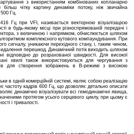
картування з використанням комбінованих копланарно
 більш чітку картину динаміки потоку, ніж звичайна
500 Гц.
416 Гц при VFI, називається векторною візуалізацією
ті в будь-якому місці при різноспрямованій передачі і
ектора, з величиною і напрямком, обчислюється шляхом
 алгоритмом комплексного кутового компаундування. При
о сигналу, уникаючи перехідного стану, і, таким чином,
видалення перешкод. Динамічний потік виходить шляхом
і відповідно до розрахованої швидкості. Для високої
вані хвилі також використовуються для чергування з
лів для створення зображень в B-режимі з високою
льки в одній комерційній системі, являє собою реалізацію
рує частоту кадрів 600 Гц, що дозволяє детально описати
зволяє динамічно візуалізувати всі гемодинамічні явища,
значеними протягом усього серцевого циклу, при цьому є
сті і тривалості.