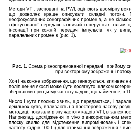
Методи VFI, засновані на PWI, оцінюють двомірну вект
що дозволяє краще описувати складні потоки. 
несфокусованих сонографічних променів, а не кількох
сфокусованої передачі зазвичай генерується тільки о
інсонації при кожній передачі імпульсів, як у вип
паралельних променів (рис. 1).
Рис. 1.
Схема різноспрямованої передачі і прийому си
при векторному зображенні потоку н
Хоч і на кожне зображення, що генерується, впливає ни
поліпшення якості може бути досягнуто шляхом когерен
зберігаючи при цьому частоту кадрів, щонайменше, в 10
Число і кути плоских хвиль, що передаються, і пара
декількох кутів, впливають на просторово-часову розді
методиці, показали різну частоту кадрів VFI, в залежно
Наприклад, дослідження in vivo з використанням мето
плоску хвилю для відстеження випромінювань і спек
частоту кадрів 100 Гц для отримання зображення з вис