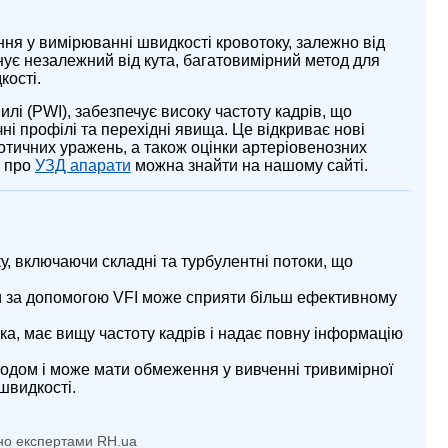
я у вимірюванні швидкості кровотоку, залежно від
онує незалежний від кута, багатовимірний метод для
кості.
илі (PWI), забезпечує високу частоту кадрів, що
ні профілі та перехідні явища. Це відкриває нові
отичних уражень, а також оцінки артеріовенозних
ю про
УЗД апарати
можна знайти на нашому сайті.
у, включаючи складні та турбулентні потоки, що
 за допомогою VFI може сприяти більш ефективному
ка, має вищу частоту кадрів і надає повну інформацію
одом і може мати обмеження у вивченні тривимірної
швидкості.
но експертами RH.ua