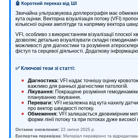
🤖 Короткий переказ від ШІ
Звичайна ультразвукова доплерографія має обмеженн
кута оцінки. Векторна візуалізація потоку (VFI) проп
кількісної оцінки амплітуди та напрямку вектора швид
VFI, особливо з використанням візуалізації плоскої хв
дозволяє детально візуалізувати складні гемодинаміч
можливості для діагностики та розуміння атеросклер
фістул та серцевої діяльності. Додаткову інформаці
✅ Ключові тези зі статті:
Діагностика:
VFI надає точнішу оцінку кровоток
важливо для ранньої діагностики патологій.
Лікування:
Покращене розуміння гемодинаміки
плануванню лікування.
Переваги:
VFI незалежна від кута нахилу датчи
про вектор швидкості потоку.
Обмеження:
VFI залишається двовимірним мет
форми лінії потоку та при потоках дуже високої 
Останнє оновлення:
22 липня 2025 р.
Експертна перевірка:
Матеріал перевірено та відредагова