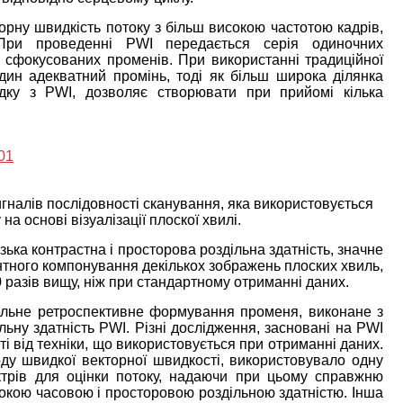
орну швидкість потоку з більш високою частотою кадрів,
При проведенні PWI передається серія одиночних
 сфокусованих променів. При використанні традиційної
дин адекватний промінь, тоді як більш широка ділянка
адку з PWI, дозволяє створювати при прийомі кілька
гналів послідовності сканування, яка використовується
а основі візуалізації плоскої хвилі.
зька контрастна і просторова роздільна здатність, значне
тного компонування декількох зображень плоских хвиль,
 разів вищу, ніж при стандартному отриманні даних.
лельне ретроспективне формування променя, виконане з
льну здатність PWI. Різні дослідження, засновані на PWI
сті від техніки, що використовується при отриманні даних.
ду швидкої векторної швидкості, використовувало одну
трів для оцінки потоку, надаючи при цьому справжню
окою часовою і просторовою роздільною здатністю. Інша