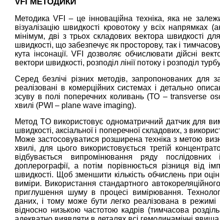
VFI МЕТОДИКИ
Методика VFI – це інноваційна техніка, яка не залежи
візуалізацію швидкості кровотоку у всіх напрямках (
мінімум, дві з трьох складових вектора швидкості для
швидкості, що забезпечує як просторову, так і тимчасов
кута інсонації. VFI дозволяє обчислювати дійсні вект
вектори швидкості, розподіл лінії потоку і розподіл турб
Серед безлічі різних методів, запропонованих для за
реалізовані в комерційних системах і детально описа
зсуву в полі поперечних коливань (ТО – transverse osci
хвилі (PWI – plane wave imaging).
Метод TO використовує одноматричний датчик для вим
швидкості, аксіальної і поперечної складових, з вико
Може застосовуватися розширена техніка з метою визн
хвилі, для цього використовується третій концентра
відбувається випромінювання ряду послідовних ім
доплерографії, а потім порівнюється різниця від ім
швидкості. Щоб зменшити кількість обчислень при оцінц
виміри. Використання стандартного автокореляційного
приглушення шуму в процесі вимірювання. Технолог
даних, і тому може бути легко реалізована в режимі 
відносно низькою частотою кадрів (тимчасова роздільн
адекватно виявляти в деталях всі гемодинамічні явища