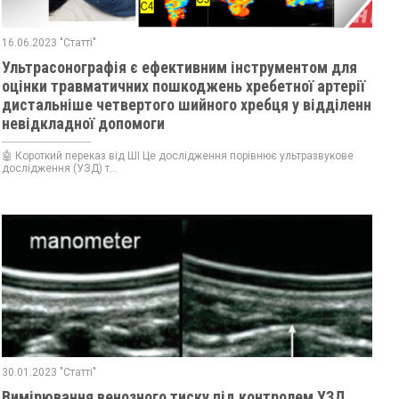
16.06.2023 "Статті"
Ультрасонографія є ефективним інструментом для
оцінки травматичних пошкоджень хребетної артерії
дистальніше четвертого шийного хребця у відділенні
невідкладної допомоги
🤖 Короткий переказ від ШІ Це дослідження порівнює ультразвукове
дослідження (УЗД) т...
30.01.2023 "Статті"
Вимірювання венозного тиску під контролем УЗД