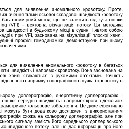
ється для виявлення аномального кровотоку. Проте,
значення тільки осьової складової швидкості кровотоку
 багатовимірний метод, що не залежить від кута оцінки
ing (VFI) – векторна візуалізація потоку. Ця методика
ора швидкості в будь-якому місці в судині і являє собою
кадрів при VFI, заснована на візуалізації плоскої хвилі,
судинні профілі гемодинаміки, демонструючи при цьому
евизначеними.
ться для виявлення аномального кровотоку в багатьох
ачати швидкість і напрямок кровотоку. Вона заснована на
кові хвилі стикаються з рухомими об’єктами. Точність
 відносного напрямку сонографічного пучка і кровотоку в
льорову доплерографію, енергетичну доплерографію і
оцінює середню швидкість і напрямок крові в декількох
як параметричне кольорове зображення. Це дуже ефективно
і можуть бути додатково досліджені з використанням
лерографія схожа на кольорову доплерографію, але при
ького сигналу, замість його середнього доплерівського
кошвидкісного потоку, але не дає інформації про його