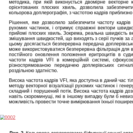
методика, при якій виконується двомірне векторне 
орієнтованих плоских хвиль, дозволила забезпечити
кольорова доплерографія, з частотою кадрів приблизно 
Рішення, яке дозволило забезпечити частоту кадрів 
рухомих частинок, і отримує справжні вектори швидкос
прийомі плоских хвиль. Зокрема, реальна швидкість в
змішування швидкостей, що виходять з серії пучків за
цьому досягається безперервна передача доплерівськог
може використовуватися безперервна фільтрація для 
постійного оновлення положення еритроцитів в судин
частоти кадрів VFI в комерційній системі, сфокусо
різноспрямованою передачею доплерівських сигна
роздільною здатністю.
Висока частота кадрів VFI, яка доступна в даний час ті
методу векторної візуалізації рухомих частинок і гене
складний і порушений потік. Висока частота кадрів до
навіть скороминущі, які в іншому випадку були б неви
можливість провести точне вимірювання їхньої поширено