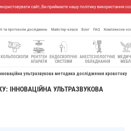
ористовувати сайт, Ви приймаєте нашу політику використання coo
ті та протоколи досліджень
Майстер-класи
Блог
FAQ
Комплексне ос
КОЛЬПОСКОПИ
РЕНТГЕН
ЕНДОСКОПІЧНІ
АНЕСТЕЗІОЛОГІЧНЕ
МЕДИЧ
АПАРАТИ
СИСТЕМИ
ОБЛАДНАННЯ
МЕБЛ
 інноваційна ультразвукова методика дослідження кровотоку
КУ: ІННОВАЦІЙНА УЛЬТРАЗВУКОВА