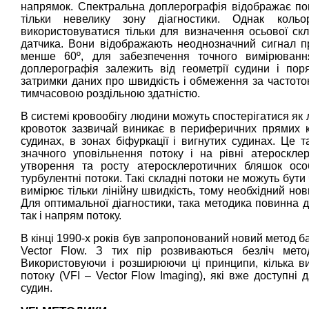
напрямок. Спектральна доплерографія відображає по
тільки невелику зону діагностики. Однак кольо
використовуватися тільки для визначення осьової скл
датчика. Вони відображають неоднозначний сигнал пр
менше 60º, для забезпечення точного вимірювання
доплерографія залежить від геометрії судини і по
затримки даних про швидкість і обмеження за частотою
тимчасовою роздільною здатністю.
В системі кровообігу людини можуть спостерігатися як л
кровоток зазвичай виникає в периферичних прямих к
судинах, в зонах біфуркації і вигнутих судинах. Це т
значного уповільнення потоку і на рівні атероскле
утворення та росту атеросклеротичних бляшок осо
турбулентні потоки. Такі складні потоки не можуть бути
вимірює тільки лінійну швидкість, тому необхідний но
Для оптимальної діагностики, така методика повинна 
так і напрям потоку.
В кінці 1990-х років був запропонований новий метод б
Vector Flow. З тих пір розвиваються безліч метод
Використовуючи і розширюючи ці принципи, кілька вир
потоку (VFI – Vector Flow Imaging), які вже доступні
судин.