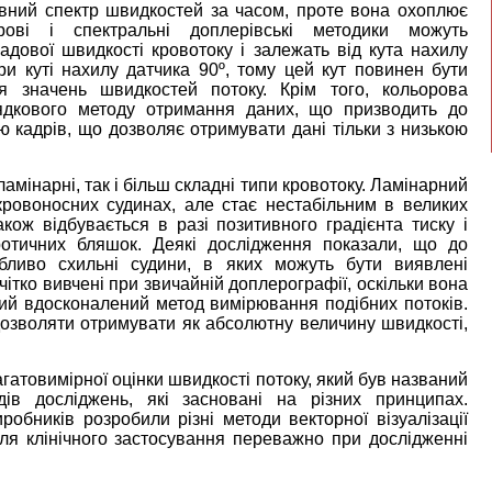
вний спектр швидкостей за часом, проте вона охоплює
рові і спектральні доплерівські методики можуть
адової швидкості кровотоку і залежать від кута нахилу
и куті нахилу датчика 90º, тому цей кут повинен бути
 значень швидкостей потоку. Крім того, кольорова
рядкового методу отримання даних, що призводить до
 кадрів, що дозволяє отримувати дані тільки з низькою
амінарні, так і більш складні типи кровотоку. Ламінарний
ровоносних судинах, але стає нестабільним в великих
акож відбувається в разі позитивного градієнта тиску і
ротичних бляшок. Деякі дослідження показали, що до
бливо схильні судини, в яких можуть бути виявлені
 чітко вивчені при звичайній доплерографії, оскільки вона
вий вдосконалений метод вимірювання подібних потоків.
дозволяти отримувати як абсолютну величину швидкості,
агатовимірної оцінки швидкості потоку, який був названий
ів досліджень, які засновані на різних принципах.
обників розробили різні методи векторної візуалізації
 для клінічного застосування переважно при дослідженні