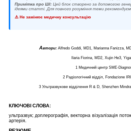
Примітка про ШІ:
Цей блок створено за допомогою гене
ідеями статті. Для повного розуміння теми рекомендує
⚠️ Не замінює медичну консультацію
А
втори:
Alfredo Goddi, MD1, Marianna Fanizza, MD2
Ilaria Fiorina, MD2, Xujin He3, Yi
1 Медичний центр SME-Diagnost
2 Радіологічний відділ, Fondazione IRC
3 Ультразвукове відділення R & D, Shenzhen Mindray
КЛЮЧОВІ СЛОВА:
ультразвук; доплерографія, векторна візуалізація потоку
артерія.
РЕЗЮМЕ