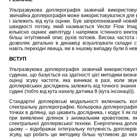
Ультразвукова доплерографія зазвичай використову
звичайна доплерографія може використовуватися для ви
і залежить від кута оцінки. Був запропонований новий
швидкості потоку, який називається Vector Flow Imag
кількісно оцінює амплітуду і напрямок істинного вект
більш інтуїтивний опис рухів потоків. Висока частота 
дозволяє детально в динаміці візуалізувати складні 
навіть перехідні явища, які в іншому випадку були б н
ВСТУП
Ультразвукова доплерографія зазвичай використовує
судинах, що базується на здатності цієї методики визн
оцінці зсуву частоти, яка виникає в разі, коли зву
доплерівських досліджень залежить від точного знання
судині (тобто від кута нахилу датчика θ (кута інсонації)).
Стандартні доплерівські модальності включають ко
спектральну доплерографію. Кольорова доплерографія 
точках в ділянці, що цікавить дослідника, і кодує її 
при виявленні ділянок з аномальним кровотоком, як
спектральної доплерівської техніки. Енергетична доп
цьому – відображає інтегральну потужність допплерівс
зсуву, що робить цю методику більш чутливою до низь