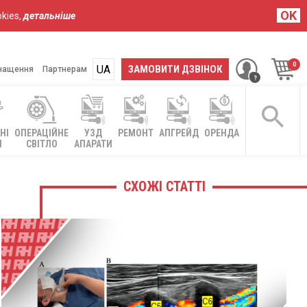
OK
kies,
детальніше
UA
RU
ЗАМОВИТИ ДЗВІНОК
нащення
Партнерам
НІ
ОПЕРАЦІЙНЕ
УЗД
РЕМОНТ
АПГРЕЙД
ОРЕНДА
І
СВІТЛО
АПАРАТИ
СХОЖІ СТАТТІ