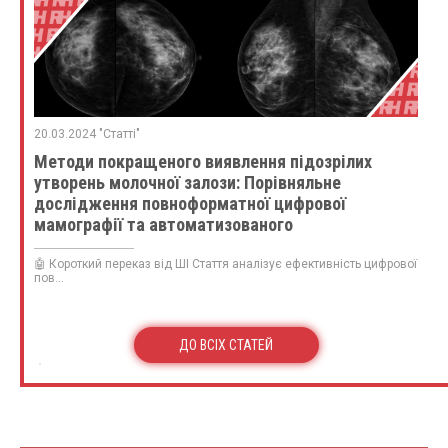
20.03.2024 "Статті"
Методи покращеного виявлення підозрілих
утворень молочної залози: Порівняльне
дослідження повноформатної цифрової
мамографії та автоматизованого
ультразвукового дослідження молочної залози у
117 пацієнток з трепан біопсією
🤖 Короткий переказ від ШІ Стаття аналізує ефективність цифрової
пов...
ДО ВСІХ СТАТЕЙ