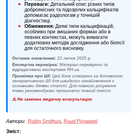
Переваги:
Детальний опис різних типів
доброякісних та підозрілих кальцифікатів
допомагає радіологам у точнішій
діагностиці.
Обмеження:
Деякі типи кальцифікацій,
особливо при змішаних формах або в
певних контекстах, можуть вимагати
додаткових методів дослідження або біопсії
для остаточного висновку.
Останнє оновлення:
22 липня 2025 р.
Експертна перевірка:
Матеріал перевірено та
відредаговано експертами RH.ua
Примітка про ШІ:
Цей блок створено за допомогою
генеративного ШІ для швидкого ознайомлення з
основними ідеями статті. Для повного розуміння
теми рекомендуємо прочитати повний текст.
⚠️ Не замінює медичну консультацію
Автори:
Robin Smithuis
,
Ruud Pijnappel
Зміст: