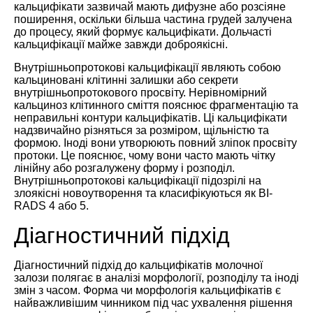
кальцифікати зазвичай мають дифузне або розсіяне
поширення, оскільки більша частина грудей залучена
до процесу, який формує кальцифікати. Дольчасті
кальцифікації майже завжди доброякісні.
Внутрішньопротокові кальцифікації являють собою
кальциновані клітинні залишки або секрети
внутрішньопротокового просвіту. Нерівномірний
кальциноз клітинного сміття пояснює фрагментацію та
неправильні контури кальцифікатів. Ці кальцифікати
надзвичайно різняться за розміром, щільністю та
формою. Іноді вони утворюють повний зліпок просвіту
протоки. Це пояснює, чому вони часто мають чітку
лінійну або розгалужену форму і розподіл.
Внутрішньопротокові кальцифікації підозрілі на
злоякісні новоутворення та класифікуються як BI-
RADS 4 або 5.
Діагностичний підхід
Діагностичний підхід до кальцифікатів молочної
залози полягає в аналізі морфології, розподілу та іноді
змін з часом. Форма чи морфологія кальцифікатів є
найважливішим чинником під час ухвалення рішення