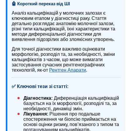
🤖 Короткий переказ від ШІ
Аналіз кальцифікацій у молочних залозах є
ключовим етапом у діагностиці раку. Стаття
детально розглядає анатомію молочної залози,
різні типи кальцифікацій, їхні характеристики та
методи диференціальної діагностики для
виявлення підозрілих або злоякісних утворень.
Для точної діагностики важливо оцінювати
морфологію, розподіл та, за необхідності, зміни
кальцифікатів з часом, що може вимагати
застосування сучасних рентгенографічних
технологій, як-от
Рентген Апарати
.
✅ Ключові тези зі статті:
Діагностика:
Диференціація кальцифікацій
базується на їх морфології, розподілі та, за
необхідності, динаміці змін.
Лікування:
Рішення про подальше
спостереження чи біопсію приймається на
основі оцінки ризику, пов’язаного з типом та
розташуванням кальцифікатів.