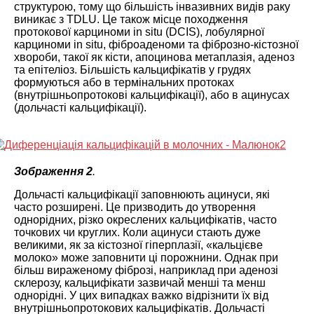
структурою, тому що більшість інвазивних видів раку
виникає з TDLU. Це також місце походження
протокової карциноми in situ (DCIS), лобулярної
карциноми in situ, фіброаденоми та фіброзно-кістозної
хвороби, такої як кісти, апоцинова метаплазія, аденоз
та епітеліоз. Більшість кальцифікатів у грудях
формуються або в термінальних протоках
(внутрішньопротокові кальцифікації), або в ацинусах
(дольчасті кальцифікації).
Зображення 2
.
Дольчасті кальцифікації заповнюють ацинуси, які
часто розширені. Це призводить до утворення
однорідних, різко окреслених кальцифікатів, часто
точкових чи круглих. Коли ацинуси стають дуже
великими, як за кістозної гіперплазії, «кальцієве
молоко» може заповнити ці порожнини. Однак при
більш вираженому фіброзі, наприклад при аденозі
склерозу, кальцифікати зазвичай менші та менш
однорідні. У цих випадках важко відрізнити їх від
внутрішньопротокових кальцифікатів. Дольчасті