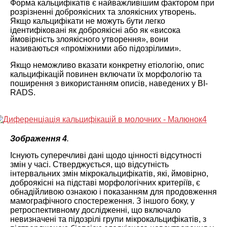
Форма кальцифікатів є найважливішим фактором при
розрізненні доброякісних та злоякісних утворень.
Якщо кальцифікати не можуть бути легко
ідентифіковані як доброякісні або як «висока
ймовірність злоякісного утворення», вони
називаються «проміжними або підозрілими».
Якщо неможливо вказати конкретну етіологію, опис
кальцифікацій повинен включати їх морфологію та
поширення з використанням описів, наведених у BI-
RADS.
Зображення 4
.
Існують суперечливі дані щодо цінності відсутності
змін у часі. Стверджується, що відсутність
інтервальних змін мікрокальцифікатів, які, ймовірно,
доброякісні на підставі морфологічних критеріїв, є
обнадійливою ознакою і показанням для продовження
мамографічного спостереження. З іншого боку, у
ретроспективному дослідженні, що включало
невизначені та підозрілі групи мікрокальцифікатів, з