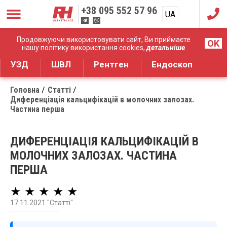
+38
095 552 57 96
UA
RU
Дистрибуція медичного обладнання
Продовжуючи використовувати сайт, Ви приймаєте
OK
нашу політику використання cookies,
детальніше
УЗД
ШВЛ
Рентген
Ендоскоп
Головна
Статті
Диференціація кальцифікацій в молочних залозах.
Частина перша
ДИФЕРЕНЦІАЦІЯ КАЛЬЦИФІКАЦІЙ В
МОЛОЧНИХ ЗАЛОЗАХ. ЧАСТИНА
ПЕРША
★ ★ ★ ★ ★
17.11.2021 "Статті"