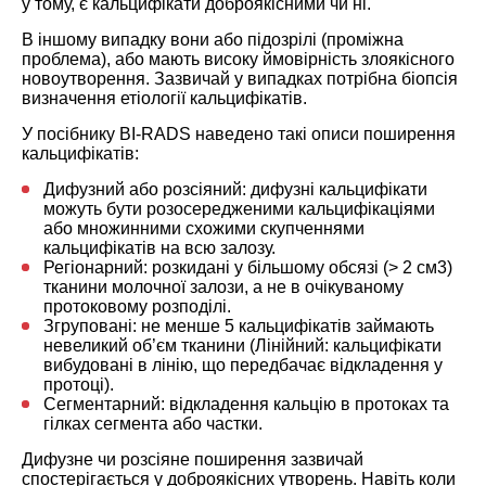
у тому, є кальцифікати доброякісними чи ні.
В іншому випадку вони або підозрілі (проміжна
проблема), або мають високу ймовірність злоякісного
новоутворення. Зазвичай у випадках потрібна біопсія
визначення етіології кальцифікатів.
У посібнику BI-RADS наведено такі описи поширення
кальцифікатів:
Дифузний або розсіяний: дифузні кальцифікати
можуть бути розосередженими кальцифікаціями
або множинними схожими скупченнями
кальцифікатів на всю залозу.
Регіонарний: розкидані у більшому обсязі (> 2 см3)
тканини молочної залози, а не в очікуваному
протоковому розподілі.
Згруповані: не менше 5 кальцифікатів займають
невеликий об’єм тканини (Лінійний: кальцифікати
вибудовані в лінію, що передбачає відкладення у
протоці).
Сегментарний: відкладення кальцію в протоках та
гілках сегмента або частки.
Дифузне чи розсіяне поширення зазвичай
спостерігається у доброякісних утворень. Навіть коли