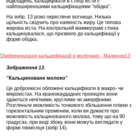
відкладень, кальцифікати в стінці кісти є
найпоширенішими кальцифікаціями “обідка”.
На зобр. 13 різко окреслене вогнище. Низька
щільність свідчить про наявність жиру. Це типова
жирова кіста. На контрольній маммограмі стінка
кальцинувалася, що призвело до кальцифікації у
формі обідка.
Зображення 13
.
“Кальциноване молоко”
Це доброякісні обложені кальцифікати в макро- чи
мікрокістах. На краніокаудадних проекціях вони
здаються нечіткими, круглими чи аморфними.
Розгляньте можливість точкового збільшення плівки з
горизонтальним променем, коли ви думаєте про
можливість кальцинованого молока, тому що на 90
градусах, при виді збоку, вони можуть виглядати у
формі півмісяця (зобр 14).