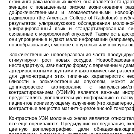
скрининга рака молочных желез, она является стандар
женщин с повышенным риском возникновения рака
доброкачественными и злокачественными новооб
радиологов (the American College of Radiology) опу
результатов ультразвукового обследования молочн
унифицированный язык и стандартизированная си
связанные с морфологией опухолей. Также есть дескр
они упрощенные и дают мало информации (например, 
новообразования, смежное с опухолью или в окружающ
Злокачественные новообразования часто продуцирую
стимулируют рост новых сосудов. Новообразован
нестандартную, извилистую форму с переменным диаме
артериовенозными шунтами и дихотомическим разветв
для демонстрации этих типичных характеристик не
близости к злокачественным опухолям, может ис
допплеровское картирование с импульсным/с
контрастированием (УЗИИК) является важным инстр
предоставлять дополнительную информацию о васкул
пациентов ионизирующему излучению (что характерно д
контрастные вещества магнитно-резонансной томограф
Контрастное УЗИ молочных желез является относител
все еще ​​оцениваются. Предыдущие исследования, вк
цветную допплерографию, дали обнадеживающие