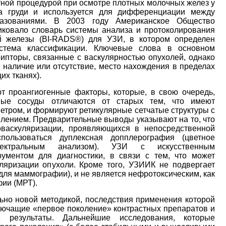
тной процедурой при осмотре плотных молочных желез у
 груди и используется для дифференциации между
разованиями. В 2003 году Американское Общество
бликовало словарь системы анализа и протоколирования
ой железы (BI-RADS®) для УЗИ, в котором определен
стема классификации. Ключевые слова в основном
ипторы, связанные с васкулярностью опухолей, однако
наличие или отсутствие, место нахождения в пределах
их тканях).
т проангиогенные факторы, которые, в свою очередь,
ные сосуды отличаются от старых тем, что имеют
тром, и формируют ретикулярные сетчатые структуры с
лением. Предварительные выводы указывают на то, что
оваскуляризации, проявляющихся в непосредственной
пользоваться дуплексная допплерография (цветное
пектральным анализом). УЗИ с искусственным
ументом для диагностики, в связи с тем, что может
яризации опухоли. Кроме того, УЗИИК не подвергает
ля маммографии), и не является нефротоксическим, как
ии (МРТ).
ьно новой методикой, последствия применения которой
лючащие «первое поколение» контрастных препаратов и
 результаты. Дальнейшие исследования, которые