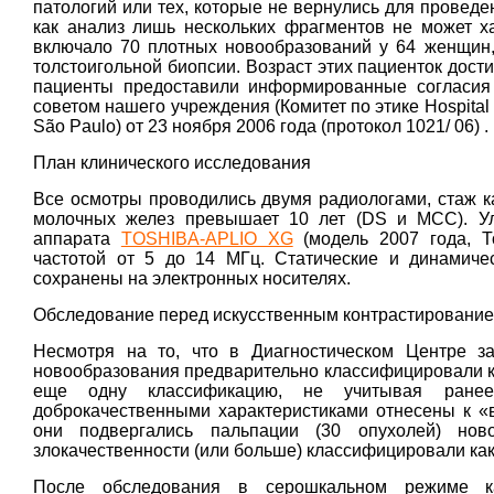
патологий или тех, которые не вернулись для проведен
как анализ лишь нескольких фрагментов не может х
включало 70 плотных новообразований у 64 женщин
толстоигольной биопсии. Возраст этих пациенток достиг
пациенты предоставили информированные согласия 
советом нашего учреждения (Комитет по этике Hospital 
São Paulo) от 23 ноября 2006 года (протокол 1021/ 06) .
План клинического исследования
Все осмотры проводились двумя радиологами, стаж ка
молочных желез превышает 10 лет (DS и MCC). Ул
аппарата
TOSHIBA-APLIO XG
(
модель 2007 года, Т
частотой от 5 до 14 МГц. Статические и динамиче
сохранены на электронных носителях.
Обследование перед искусственным контрастировани
Несмотря на то, что в Диагностическом Центре за
новообразования предварительно классифицировали ка
еще одну классификацию, не учитывая ране
доброкачественными характеристиками отнесены к «
они подвергались пальпации (30 опухолей) нов
злокачественности (или больше) классифицировали как
После обследования в серошкальном режиме к