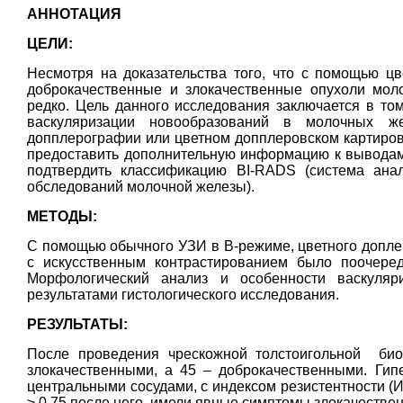
АННОТАЦИЯ
ЦЕЛИ:
Несмотря на доказательства того, что с помощью цв
доброкачественные и злокачественные опухоли моло
редко. Цель данного исследования заключается в то
васкуляризации новообразований в молочных же
допплерографии или цветном допплеровском картирова
предоставить дополнительную информацию к выводам
подтвердить классификацию BI-RADS (система анал
обследований молочной железы).
МЕТОДЫ:
С помощью обычного УЗИ в В-режиме, цветного доплер
с искусственным контрастированием было поочередн
Морфологический анализ и особенности васкуляр
результатами гистологического исследования.
РЕЗУЛЬТАТЫ:
После проведения чрескожной толстоигольной биоп
злокачественными, а 45 – доброкачественными. Гип
центральными сосудами, с индексом резистентности (И
≥ 0,75 после него, имели явные симптомы злокачествен