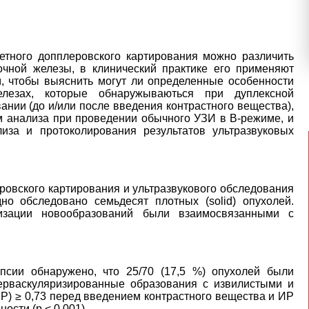
етного допплеровского картирования можно различить
чной железы, в клинический практике его применяют
м, чтобы выяснить могут ли определенные особенности
лезах, которые обнаружываються при дуплексной
нии (до и/или после введения контрастного вещества),
 анализа при проведении обычного УЗИ в В-режиме, и
иза и протоколирования результатов ультразвуковых
овского картирования и ультразвукового обследования
о обследовано семьдесят плотных (solid) опухолей.
изации новообразований были взаимосвязанными с
сии обнаружено, что 25/70 (17,5 %) опухолей были
ерваскуляризированные образования с извилистыми и
Р) ≥ 0,73 перед введением контрастного вещества и ИP
ности (p < 0
,
001).