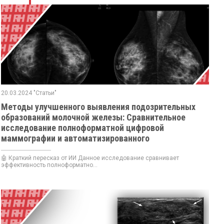
20.03.2024 "Статьи"
Методы улучшенного выявления подозрительных
образований молочной железы: Сравнительное
исследование полноформатной цифровой
маммографии и автоматизированного
ультразвукового исследования молочной железы у
117 пациенток с трепан биопсией
🤖 Краткий пересказ от ИИ Данное исследование сравнивает
эффективность полноформатно...