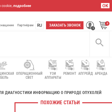
OK
 cookie,
подробнее
RU
UA
ЗАКАЗАТЬ ЗВОНОК
снащение
Партнёрам
ЦИНСКАЯ
ОПЕРАЦИОННЫЙ
УЗИ
РЕМОНТ
АПГРЕЙД
АРЕНДА
БЕЛЬ
СВЕТ
АППАРАТЫ
ЛЯ ДИАГНОСТИКИ ИНФОРМАЦИЮ О ПРИРОДЕ ОПУХОЛЕЙ
ПОХОЖИЕ СТАТЬИ