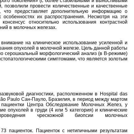
рого поколения» (с более стабильными и выносливыми
, позволили провести количественные и качественные
, что предоставляет дополнительную информацию о
х особенностях их распространения. Несмотря на эти
консенсус относительно использования контрастной
ра новообразований в молочных железах.
внимание на клиническое использование усиленной и
ания опухолей в молочной железе. Цель данной работы
шо серошкальный морфологический анализ (в В-режиме)
истопатологическими симптомами, что является золотым
азвуковой диагностики, расположенном в Hospital das
 São Paulo Сан-Пауло, Бразилия, в период между мартом
и пациентки Центра Обследование Молочных Желез, у
е опухолей в груди (4 или 5 категория) и клинические
роведения чрескожной биопсии молочных
73 пациенток. Пациенток с нетипичными результатам