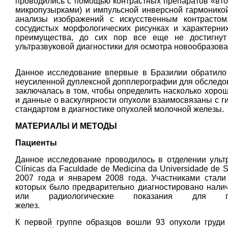
проводились с помощью контрастных препаратов «вто
микропузырками) и импульсной инверсной гармоникой
анализы изображений с искусственным контрастом
сосудистых морфологических рисунках и характерни
преимущества, до сих пор все еще не достигнут 
ультразвуковой диагностики для осмот
Данное исследование впервые в Бразилии обратило 
неусиленной дуплексной допплерографии для обследов
заключалась в том, чтобы определить насколько хоро
и данные о васкулярности опухоли взаимосвязаны с г
стандартом в диагностике опухолей молочной железы.
МАТЕРИАЛЫ И МЕТОДЫ
Пациенты
Данное исследование проводилось в отделении ультр
Clínicas da Faculdade de Medicina da Universidade de
2007 года и январем 2008 года. Участниками стал
которых было предварительно диагностировано наличи
или радиологические показания для п
желез.
К первой группе образцов вошли 93 опухоли груди 