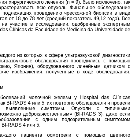
ия хирургического лечения (n = 9), было исключено, так
арактеризовать всю опухоль. Финальное обследование
, подлежащих проведению чрескожной биопсии в виде
ал от 18 до 78 лет (средний показатель 49,12 года). Все
на участие в исследовании, одобренные экспертным
das Clínicas da Faculdade de Medicina da Universidade de
ждого из которых в сфере ультразвуковой диагностики
ьтразвуковые обследования проводились с помощью
окио, Япония), оборудованного линейным датчиком с
ские изображения, полученные в ходе обследования,
ем
болеваний молочной железы у Hospital das Clínicas
к BI-RADS 4 или 5, их повторно обследовали и провели
е выявленные симптомы. Опухоли с типичными
возможно доброкачественным» (BI-RADS 3), даже если
ообразования с одним подозрительным симптомом
 BI-RADS 4 или 5.
аждого пациента осмотрели с помощью цветного