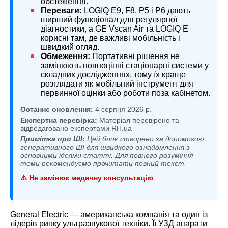
обстеження.
Переваги:
LOGIQ E9, F8, P5 і P6 дають
ширший функціонал для регулярної
діагностики, а GE Vscan Air та LOGIQ E
корисні там, де важливі мобільність і
швидкий огляд.
Обмеження:
Портативні рішення не
замінюють повноцінні стаціонарні системи у
складних дослідженнях, тому їх краще
розглядати як мобільний інструмент для
первинної оцінки або роботи поза кабінетом.
Останнє оновлення:
4 серпня 2026 р.
Експертна перевірка:
Матеріал перевірено та
відредаговано експертами RH.ua
Примітка про ШІ:
Цей блок створено за допомогою
генеративного ШІ для швидкого ознайомлення з
основними ідеями статті. Для повного розуміння
теми рекомендуємо прочитати повний текст.
⚠️ Не замінює медичну консультацію
General Electric — американська компанія та один із
лідерів ринку ультразвукової техніки. Її УЗД апарати