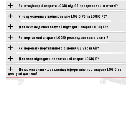
Які стаціонарні апарати LOGIQ від GE представлені в статті?
У чому основна відмінність між LOGIQ P5 та LOGIQ P6?
ОБЛАДНАННЯ З
Для яких медичних галузей підходить апарат LOGIQ F8?
ЦІЄЮ
Які портативні апарати LOGIQ розглядаються в статті?
ТЕХНОЛОГІЄЮ
Які переваги портативного рішення GE Vscan Air?
Для чого підходить портативний апарат LOGIQ E?
ONOGO
CHISON SONOGO
GE VOLUSON
0
EBIT 80
PERFORMANCE 18
Де можна знайти детальнішу інформацію про апарати LOGIQ та
влення
Під замовлення
Під замовлення
доступні датчики?