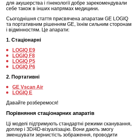
для акушерства і гінекології добре зарекомендували
себе також в інших напрямах медицини.
Сьогоднішня стаття присвячена апаратам GE LOGIQ
та портативним рішенням GE, їхнім сильним сторонам
і відмінностям. Це апарати:
1. Стаціонарні
LOGIQ E9
LOGIQ F8
LOGIQ P5
LOGIQ P6
2. Портативні
GE Vscan Air
LOGIQ E
Давайте розберемося!
Порівняння стаціонарних апаратів
Ці моделі підтримують стандартні режими сканування,
доплер і 3D/4D-візуалізацію. Вони дають змогу
зменшувати зернистість зображення, проводити