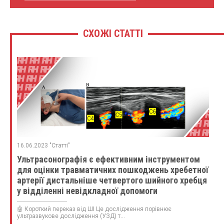
СХОЖІ СТАТТІ
16.06.2023 "Статті"
Ультрасонографія є ефективним інструментом
для оцінки травматичних пошкоджень хребетної
артерії дистальніше четвертого шийного хребця
у відділенні невідкладної допомоги
🤖 Короткий переказ від ШІ Це дослідження порівнює
ультразвукове дослідження (УЗД) т...