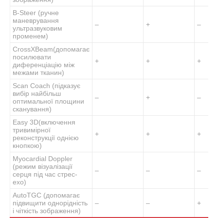
B-Steer (ручне
маневрування
–
+
–
ультразвуковим
променем)
CrossXBeam(допомагає
посилювати
+
+
+
диференціацію між
межами тканин)
Scan Coach (підказує
вибір найбільш
–
+
–
оптимальної площини
сканування)
Easy 3D(включення
тривимірної
+
+
+
реконструкції однією
кнопкою)
Myocardial Doppler
(режим візуалізації
–
–
–
серця під час стрес-
ехо)
AutoTGC (допомагає
підвищити однорідність
–
–
+
і чіткість зображення)