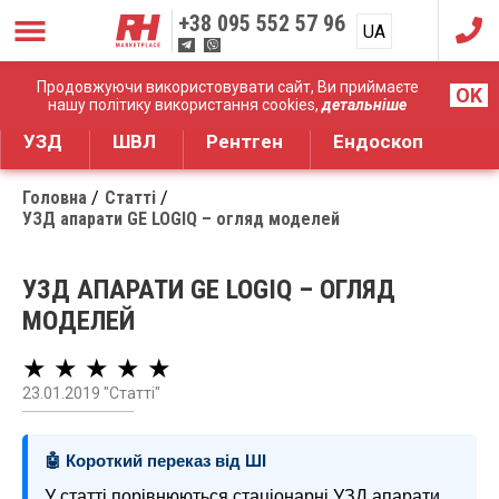
+38
095 552 57 96
UA
RU
Дистрибуція медичного обладнання
Продовжуючи використовувати сайт, Ви приймаєте
OK
нашу політику використання cookies,
детальніше
УЗД
ШВЛ
Рентген
Ендоскоп
Головна
Статті
УЗД апарати GE LOGIQ – огляд моделей
УЗД АПАРАТИ GE LOGIQ – ОГЛЯД
МОДЕЛЕЙ
★ ★ ★ ★ ★
23.01.2019 "Статті"
🤖 Короткий переказ від ШІ
У статті порівнюються стаціонарні УЗД апарати