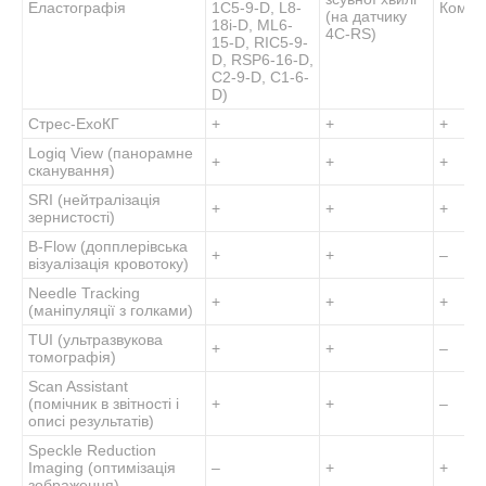
Еластографія
1C5-9-D, L8-
Компр
(на датчику
18i-D, ML6-
4C-RS)
15-D, RIC5-9-
D, RSP6-16-D,
C2-9-D, C1-6-
D)
Стрес-ЕхоКГ
+
+
+
Logiq View (панорамне
+
+
+
сканування)
SRI (нейтралізація
+
+
+
зернистості)
В-Flow (допплерівська
+
+
–
візуалізація кровотоку)
Needle Tracking
+
+
+
(маніпуляції з голками)
TUI (ультразвукова
+
+
–
томографія)
Scan Assistant
(помічник в звітності і
+
+
–
описі результатів)
Speckle Reduction
Imaging (оптимізація
–
+
+
зображення)