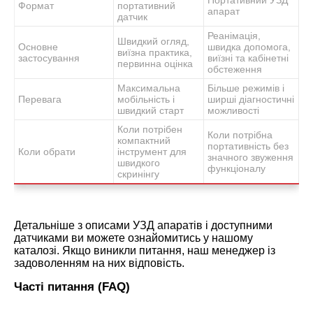
Формат
портативний
апарат
датчик
Реанімація,
Швидкий огляд,
Основне
швидка допомога,
виїзна практика,
застосування
виїзні та кабінетні
первинна оцінка
обстеження
Максимальна
Більше режимів і
Перевага
мобільність і
ширші діагностичні
швидкий старт
можливості
Коли потрібен
Коли потрібна
компактний
портативність без
Коли обрати
інструмент для
значного звуження
швидкого
функціоналу
скринінгу
Детальніше з описами УЗД апаратів і доступними
датчиками ви можете ознайомитись у нашому
каталозі. Якщо виникли питання, наш менеджер із
задоволенням на них відповість.
Часті питання (FAQ)