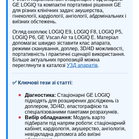
GE LOGIQ та компактні портативні рішення GE
для різних клінічних задач: акушерства,
гінекології, кардіології, ангіології, абдомінальних і
виїзних обстежень.
Огляд охоплює LOGIQ E9, LOGIQ F8, LOGIQ P5,
LOGIQ P6, GE Vscan Air та LOGIQ E. Матеріал
допомагає швидко зіставити клас апарата,
режими сканування, доплер, 3D/4D можливості,
портативність і практичні сценарії використання.
Більше актуальних пропозицій можна
переглянути в каталозі
УЗД апаратів
.
✅ Ключові тези зі статті:
Діагностика:
Стаціонарні GE LOGIQ
підходять для розширених досліджень із
доплером, 3D/4D, еластографією та
спеціалізованими пакетами розрахунків.
Вибір обладнання:
Модель варто
підбирати під напрям роботи: стаціонарний
кабінет, кардіологія, акушерство, ангіологія,
невідкладна допомога або виїзні