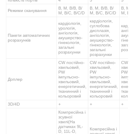
B, M, В/В, В/
B, M, В/В, В/
B, M, 
Режими сканування
М, В/С, В/С/D
М, В/С, В/С/D
М, В/С
кардіологія,
кардіологія,
суглобова
кардіо
урологія,
дисплазія,
ангіол
ангіологія,
Пакети автоматичних
ангіологія,
акуше
акушерство-
розрахунків
акушерство-
гінеко
гінекологія,
гінекологія,
загаль
загальні
загальні
розра
розрахунки
розрахунки
CW постійно-
CW постійно-
CW по
хвильовий,
хвильовий,
хвиль
PW
PW
PW
імпульсно-
імпульсно-
імпуль
Доплер
хвильовий,
хвильовий,
хвиль
енергетичний,
енергетичний,
енерг
тканинний і
тканинний і
тканин
кольоровий
кольоровий
кольо
3D/4D
+
+
+
Компресійна і
зсувної
хвилі(На
датчиках 9L-
Компресійна і
D, 11L-D,
зсувної хвилі