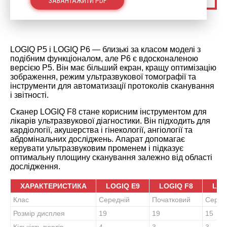
ЗАВАНТАЖИТИ PDF
LOGIQ P5 і LOGIQ P6 — близькі за класом моделі з
подібним функціоналом, але P6 є вдосконаленою
версією P5. Він має більший екран, кращу оптимізацію
зображення, режим ультразвукової томографії та
інструменти для автоматизації протоколів сканування
і звітності.
Сканер LOGIQ F8 стане корисним інструментом для
лікарів ультразвукової діагностики. Він підходить для
кардіології, акушерства і гінекології, ангіології та
абдомінальних досліджень. Апарат допомагає
керувати ультразвуковим променем і підказує
оптимальну площину сканування залежно від області
дослідження.
ХАРАКТЕРИСТИКА
LOGIQ E9
LOGIQ F8
LOG
Клас
Середній
Початковий
Серед
Розмір дисплея
19
19
15
Кількість портів
4
3
3