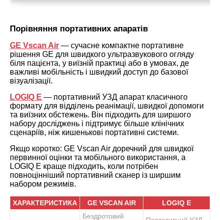
Порівняння портативних апаратів
GE Vscan Air
— сучасне компактне портативне
рішення GE для швидкого ультразвукового огляду
біля пацієнта, у виїзній практиці або в умовах, де
важливі мобільність і швидкий доступ до базової
візуалізації.
LOGIQ E
— портативний УЗД апарат класичного
формату для відділень реанімації, швидкої допомоги
та виїзних обстежень. Він підходить для ширшого
набору досліджень і підтримує більше клінічних
сценаріїв, ніж кишенькові портативні системи.
Якщо коротко: GE Vscan Air доречний для швидкої
первинної оцінки та мобільного використання, а
LOGIQ E краще підходить, коли потрібен
повноцінніший портативний сканер із ширшим
набором режимів.
ХАРАКТЕРИСТИКА
GE VSCAN AIR
LOGIQ E
Бездротовий
Портативний УЗД