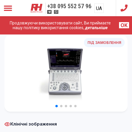
+38
095 552 57 96
UA
RU
Продовжуючи використовувати сайт, Ви приймаєте
OK
Головна
/
УЗД Апарати
/
GE (General Electric)
/
УЗД
нашу політику використання cookies,
детальніше
Апарат GE Logiq E
ПІД ЗАМОВЛЕННЯ
Клінічні зображення