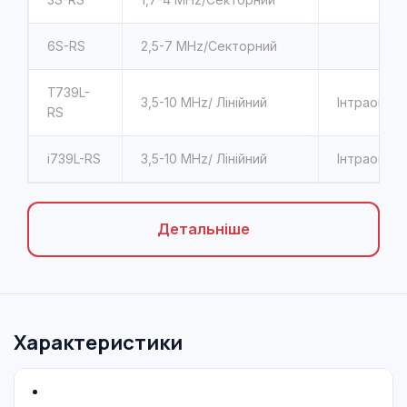
6S-RS
2,5-7 MHz/Секторний
T739L-
3,5-10 MHz/ Лінійний
Інтраопера
RS
i739L-RS
3,5-10 MHz/ Лінійний
Інтраопера
Детальніше
Характеристики