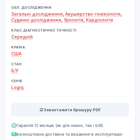
ОБЛ. ДОСЛІДЖЕННЯ:
Загальні дослідження
,
Акушерство-гінекологія
,
Судинні дослідження
,
Урологія
,
Кардіологія
КЛАС ДІАГНОСТИЧНОЇ ТОЧНОСТІ
Середній
КРАЇНА
США
СТАН
Б/У
СЕРІЯ
Logiq
Завантажити брошуру PDF
Гарантія 12 місяців (як для нових, так і Б/В)
Безкоштовна доставка та введення в експлуатацію