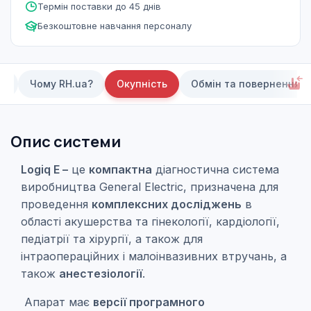
Термін поставки до 45 днів
Безкоштовне навчання персоналу
ки
Чому RH.ua?
Окупність
Обмін та повернення
Опис системи
Logiq E –
це
компактна
діагностична система
виробництва General Electric, призначена для
проведення
комплексних досліджень
в
області акушерства та гінекології, кардіології,
педіатрії та хірургії, а також для
інтраопераційних і малоінвазивних втручань, а
також
анестезіології
.
Апарат має
версії програмного