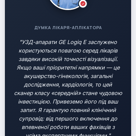
ДУМКА ЛІКАРЯ-АПЛІКАТОРА
"УЗД-апарати GE Logiq E заслужено
користуються повагою серед лікарів
завдяки високій точності візуалізації.
Якщо ваші пріоритетні напрямки — це
акушерство-гінекологія, загальні
дослідження, кардіологія, то цей
сканер класу «середній» стане чудовою
інвестицією. Привеземо його під ваш
запит. Я гарантую повний клінічний
супровід: від першого включення до
впевненої роботи ваших фахівців з
усіма експертними функціями."