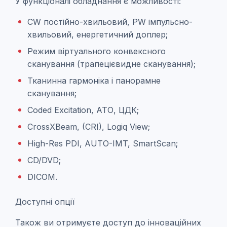
У функціоналі обладнання є можливості:
CW постійно-хвильовий, PW імпульсно-
хвильовий, енергетичний доплер;
Режим віртуального конвексного
сканування (трапецієвидне сканування);
Тканинна гармоніка і панорамне
сканування;
Coded Excitation, АТО, ЦДК;
CrossXBeam, (CRI), Logiq View;
High-Res PDI, AUTO-IMT, SmartScan;
CD/DVD;
DICOM.
Доступні опції
Також ви отримуєте доступ до інноваційних