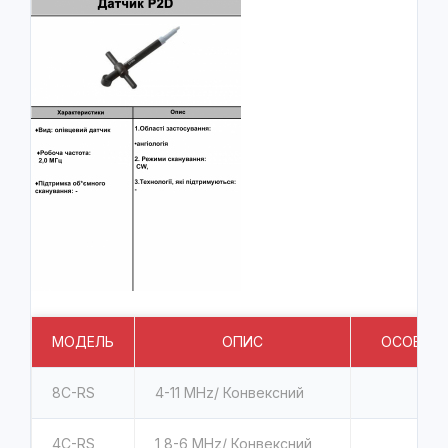
МОДЕЛЬ
ОПИС
ОСОБЛИВ
8C-RS
4-11 MHz/ Конвексний
4C-RS
1,8-6 MHz/ Конвексний