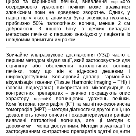
цироз та ​​карцинома печінки, виявлення
ого
жорстк
осередкового ураження печінки може вважатися
злоякісним поки не доведено зворотне. Однак, у
пацієнтів у яких в анамнезі була злоякісна пухлина,
приблизно 50% патологічних вогнищ менше 2 см
доброякісні. З іншого боку, в деяких випадках
метастази печінки є першою знахідкою у пацієнтів із
невідомим примітивним раком.
Звичайне ультразвукове дослідження (УЗД) часто є
першим методом візуалізації, який застосовується для
скринінгу або обстеження патологічних вогнищ
печінки, тому що він є відносно дешевим і
широкодоступним. Кольоровий доплер, гармонійна
візуалізація тканини (Tissue Harmonic Imaging – THI) і
(зовсім віднедавна) використання мікропухирців в
контрастних препаратах – значно покращують опис
характеру
их вогнищевих уражень печінки.
жорстк
Комп’ютерна томографія (КТ) та магнітно-резонансна
томографія (МРТ) – методи діагностики другої лінії, що
дозволяють точно описати і охарактеризувати раніше
виявлені патологічні вогнища, але ці методи є
дорожчими і менш доступними. Методи візуалізації із
застосуванням контрастних препаратів здатні оцінити