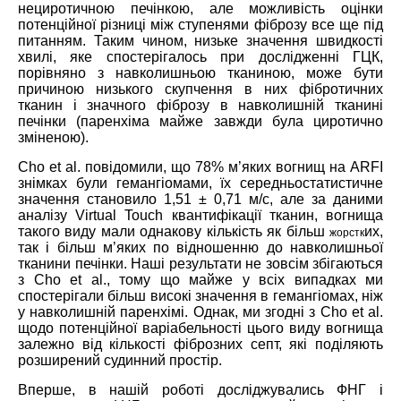
нециротичною печінкою, але можливість оцінки
потенційної різниці між ступенями фіброзу все ще під
питанням. Таким чином, низьке значення швидкості
хвилі, яке спостерігалось при дослідженні ГЦК,
порівняно з навколишньою тканиною, може бути
причиною низького скупчення в них фібротичних
тканин і значного фіброзу в навколишній тканині
печінки (паренхіма майже завжди була циротично
зміненою).
Cho et al. повідомили, що 78% м’яких вогнищ на ARFI
знімках були гемангіомами, їх середньостатистичне
значення становило 1,51 ± 0,71 м/с, але за даними
аналізу Virtual Touch квантифікації тканин, вогнища
такого виду мали однакову кількість як більш
их,
жорстк
так і більш м’яких по відношенню до навколишньої
тканини печінки. Наші результати не зовсім збігаються
з Cho et al., тому що майже у всіх випадках ми
спостерігали більш високі значення в гемангіомах, ніж
у навколишній паренхімі. Однак, ми згодні з Cho et al.
щодо потенційної варіабельності цього виду вогнища
залежно від кількості фіброзних септ, які поділяють
розширений судинний простір.
Вперше, в нашій роботі досліджувались ФНГ і