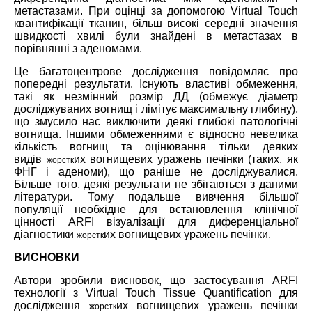
метастазами. При оцінці за допомогою Virtual Touch
квантифікації тканин, більш високі середні значення
швидкості хвилі були знайдені в метастазах в
порівнянні з аденомами.
Це багатоцентрове дослідження повідомляє про
попередні результати. Існують властиві обмеження,
такі як незмінний розмір ДД (обмежує діаметр
досліджуваних вогнищ і лімітує максимальну глибину),
що змусило нас виключити деякі глибокі патологічні
вогнища. Іншими обмеженнями є відносно невелика
кількість вогнищ та оцінювання тільки деяких
видів
их вогнищевих уражень печінки (таких, як
жорстк
ФНГ і аденоми), що раніше не досліджувалися.
Більше того, деякі результати не збігаються з даними
літератури. Тому подальше вивчення більшої
популяції необхідне для встановлення клінічної
цінності ARFI візуалізації для диференціальної
діагностики
их вогнищевих уражень печінки.
жорстк
ВИСНОВКИ
Автори зробили висновок, що застосування ARFI
технології з Virtual Touch Tissue Quantification для
дослідження
их вогнищевих уражень печінки
жорстк