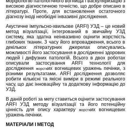
морфологію патологічного вогнища і васкуляризацію з
високою діагностичною точністю, що добре описано в
літературі. Проте, для встановлення остаточного
діагнозу іноді необхідні інвазивні дослідження.
Акустичне імпульсно-хвильове (ARFI) УЗД – це новий
метод візуалізації, інтегрований в звичайну УЗД
систему, яка здатна неінвазивно оцінити жорсткість
глибоких тканин. З часу його впровадження, всього в
декількох літературних джерелах описувались
можливості його застосування в дослідженні здорових
людей і дифузних патологій. Всього в двох роботах
описували застосування ARFI технології для
дослідження
их вогнищевих уражень печінки, з
жорстк
різними результатами. ARFI дослідження дозволяє
робити кількісні та якісні виміри в режимі реального
часу, що дає інноваційну та додаткову інформацію до
УЗД.
В даній роботі за мету ставиться оцінити застосування
ARFI УЗД методу візуалізації та його потенційну
цінність для опису характеру
их вогнищевих
жорстк
уражень печінки.
МАТЕРІАЛИ І МЕТОД