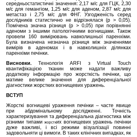
середньостатистичні значення: 2,17 м/с для ГЦК, 2,30
м/с для гемангіом, 1,25 м/с для аденом, 2,87 м/с для
метастаз і 2,75 м/с для ФНГ. Узгодженість серед
дослідників статистично не відрізнялася (p > 0,05).
Помічена значна різниця (p > 0,05) при порівнянні
аденоми з іншими патологічними вогнищами. Також
провели 160 вимірювань навколишньої паренхіми.
Була визначена незначна різниця між значеннями
вимірів в аденомах і в навколишніх ділянках
паренхіми печінки.
Висновки.
Технологія ARFI з Virtual Touch
квантифікацією тканин може надати важливу
додаткову інформацію про жорсткість печінки, що
матиме велике значення для диференціальної
діагностики жорстких вогнищевих уражень.
ВСТУП
Жорсткі вогнищеві ураження печінки – часте явище
при абдомінальному дослідженні. Точність
характеризування та диференціальна діагностика між
різними типами
их вогнищевих уражень печінки
жорстк
дуже важливі, і всі режими візуалізації повинні
задовольняти ці вимоги. В таких клінічних випадках, як