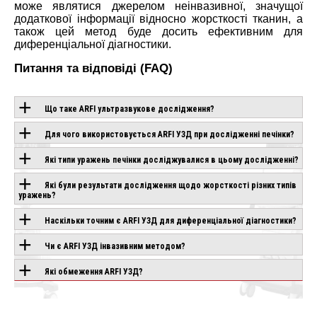
може являтися джерелом неінвазивної, значущої
додаткової інформації відносно жорсткості тканин, а
також цей метод буде досить ефективним для
диференціальної діагностики.
Питання та відповіді (FAQ)
Що таке ARFI ультразвукове дослідження?
Для чого використовується ARFI УЗД при дослідженні печінки?
ОБЛАДНАННЯ З
Які типи уражень печінки досліджувалися в цьому дослідженні?
ЦІЄЮ
Які були результати дослідження щодо жорсткості різних типів
ТЕХНОЛОГІЄЮ
уражень?
Наскільки точним є ARFI УЗД для диференціальної діагностики?
PLIO
Чи є ARFI УЗД інвазивним методом?
SAMSUNG V6
SAMSUNG V5
ND
Під замовлення
Під замовлення
влення
Які обмеження ARFI УЗД?