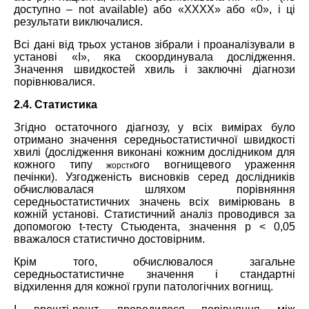
доступно – not available) або «ХХХХ» або «0», і ці
результати виключалися.
Всі дані від трьох установ зібрали і проаналізували в
установі «I», яка скоординувала дослідження.
Значення швидкостей хвиль і заключні діагнози
порівнювалися.
2.4. Статистика
Згідно остаточного діагнозу, у всіх вимірах було
отримано значення середньостатистичної швидкості
хвилі (дослідження виконані кожним дослідником для
кожного типу
ого вогнищевого ураження
жорстк
печінки). Узгодженість висновків серед дослідників
обчислювалася шляхом порівняння
середньостатистичних значень всіх вимірювань в
кожній установі. Статистичний аналіз проводився за
допомогою t-тесту Стьюдента, значення p < 0,05
вважалося статистично достовірним.
Крім того, обчислювалося загальне
середньостатистичне значення і стандартні
відхилення для кожної групи патологічних вогнищ.