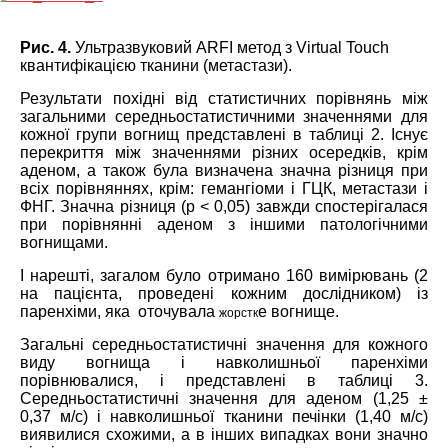
Рис. 4.
Ультразвуковий ARFI метод з Virtual Touch
квантифікацією тканини (метастази).
Результати похідні від статистичних порівнянь між
загальними середньостатистичними значеннями для
кожної групи вогнищ представлені в таблиці 2. Існує
перекриття між значеннями різних осередків, крім
аденом, а також була визначена значна різниця при
всіх порівняннях, крім: гемангіоми і ГЦК, метастази і
ФНГ. Значна різниця (p < 0,05) завжди спостерігалася
при порівнянні аденом з іншими патологічними
вогнищами.
І нарешті, загалом було отримано 160 вимірювань (2
на пацієнта, проведені кожним дослідником) із
паренхіми, яка оточувала
е вогнище.
жорстк
Загальні середньостатистичні значення для кожного
виду вогнища і навколишньої паренхіми
порівнювалися, і представлені в таблиці 3.
Середньостатистичні значення для аденом (1,25 ±
0,37 м/с) і навколишньої тканини печінки (1,40 м/с)
виявилися схожими, а в інших випадках вони значно