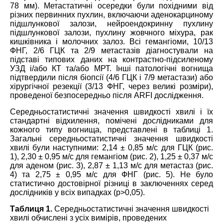
78 мм). Метастатичні осередки були похідними від
різних первинних пухлин, включаючи аденокарциному
підшлункової залози, нейроендокринну пухлину
підшлункової залози, пухлину жовчного міхура, рак
кишківника і молочних залоз. Всі гемангіоми, 10/13
ФНГ, 2/6 ГЦК та 2/9 метастазів діагностували на
підставі типових даних на контрастно-підсиленому
УЗД і/або КТ та/або МРТ. Інші патологічні вогнища
підтвердили після біопсії (4/6 ГЦК і 7/9 метастази) або
хірургічної резекції (3/13 ФНГ, через великі розміри),
проведеної безпосередньо після ARFI дослідження.
Середньостатистичні значення швидкості хвилі і їх
стандартні відхилення, помічені дослідниками для
кожного типу вогнища, представлені в таблиці 1.
Загальні середньостатистичні значення швидкості
хвилі були наступними: 2,14 ± 0,85 м/с для ГЦК (рис.
1), 2,30 ± 0,95 м/с для гемангіом (рис. 2), 1,25 ± 0,37 м/с
для аденом (рис. 3), 2,87 ± 1,13 м/с для метастаз (рис.
4) та 2,75 ± 0,95 м/с для ФНГ (рис. 5). Не було
статистично достовірної різниці в заключеннях серед
дослідників у всіх випадках (p>0,05).
Таблиця 1.
Середньостатистичні значення швидкості
хвилі обчислені з усіх вимірів, проведених