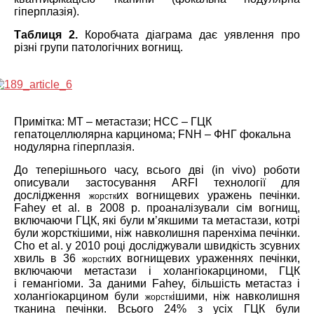
гіперплазія).
Таблиця 2.
Коробчата діаграма дає уявлення про
різні групи патологічних вогнищ.
Примітка: МТ – метастази; HCC – ГЦК
гепатоцеллюлярна карцинома; FNH – ФНГ фокальна
нодулярна гіперплазія.
До теперішнього часу, всього дві (in vivo) роботи
описували застосування ARFI технології для
дослідження
их вогнищевих уражень печінки.
жорстк
Fahey et al. в 2008 р. проаналізували сім вогнищ,
включаючи ГЦК, які були м’якшими та метастази, котрі
були жорсткішими, ніж навколишня паренхіма печінки.
Cho et al. у 2010 році досліджували швидкість зсувних
хвиль в 36
их вогнищевих ураженнях печінки,
жорстк
включаючи метастази і холангіокарциноми, ГЦК
і гемангіоми. За даними Fahey, більшість метастаз і
холангіокарцином були
ішими, ніж навколишня
жорстк
тканина печінки. Всього 24% з усіх ГЦК були