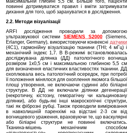
максимальній глибині 5,5 см. Більше того, пацієнти
повинні дотримуватися правил і вміти затримувати
дихання для того, щоб зарахуватися в дослідження.
2.2. Методи візуалізації
ARFI дослідження проводили за допомогою
ультразвукової системи
SIEMENS S2000
(Siemens,
Erlanger, Germany), використовуючи конвексні
датчики
(4С1), гармонійну візуалізацію тканини (THI; 4 мГц) і
механічний індекс 1,7. В В-режимі встановлювалась
досліджувана ділянка (ДД) патологічного вогнища
розміром 1х0,5 см і максимальною глибиною 5,5 см
для визначення еластичних властивостях тканини. ДД
охоплювала весь патологічний осередок, при потребі
її положення мінялося для охоплення якомога більшої
площі утворення, не включаючи судинні або біліарні
структури. В ДД не включали ділянки дегенерації
(некротичну, кістозну, геморагічну чи кальциновану
ділянки), або будь-які інші макроскопічні структури,
такі як фіброзні рубці. Також проводили вимірювання
в навколишній паренхімі на відстані 2-3 см від
вогнищевого ураження, враховуючи те, що васкулярні
або біліарні структури не повинні включатись.
Тканина-мішень механічним способом
«підштовхується» короткочасними силовими