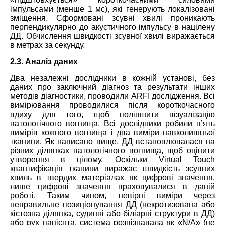
імпульсами (менше 1 мс), які генерують локалізовані
зміщення. Сформовані зсувні хвилі проникають
перпендикулярно до акустичного імпульсу в націлену
ДД. Обчислення швидкості зсувної хвилі виражається
в метрах за секунду.
2.3. Аналіз даних
Два незалежні дослідники в кожній установі, без
даних про заключний діагноз та результати інших
методів діагностики, проводили ARFI дослідження. Всі
вимірювання проводилися після короткочасного
вдиху для того, щоб поліпшити візуалізацію
патологічного вогнища. Всі дослідники робили п’ять
вимірів кожного вогнища і два виміри навколишньої
тканини. Як написано вище, ДД встановлювалася на
різних ділянках патологічного вогнища, щоб оцінити
утворення в цілому. Оскільки Virtual Touch
квантифікація тканини виражає швидкість зсувних
хвиль в твердих матеріалах як цифрові значення,
лише цифрові значення враховувалися в даній
роботі. Таким чином, невірні виміри через
неправильне позиціонування ДД (некротизована або
кістозна ділянка, судинні або біліарні структури в ДД)
або рух пацієнта, система розпізнавала як «N/A» (не