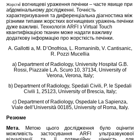
і вогнищеві ураження печінки – часте явище при
Жорстк
абдомінальному дослідженні. Точність
характеризування та диференціальна діагностика між
різними типами жорстких вогнищевих уражень печінки
дуже важливі.
Технологія ARFI з Virtual Touch
квантифікацією тканин може надати важливу
додаткову інформацію про жорсткість печінки.
A. Gallotti a, M. D’Onofrioa, L. Romaninib, V. Cantisanic,
R. Pozzi Mucellia
a) Department of Radiology, University Hospital G.B.
Rossi, Piazzale L.A. Scuro 10, 37134, University of
Verona, Verona, Italy;
b) Department of Radiology, Spedali Civili, P. le Spedali
Civili 1, 25123, University of Brescia, Italy;
c) Department of Radiology, Ospedale La Sapienza,
Viale dell’Università 00185, University of Roma, Italy.
Резюме
Мета.
Метою цього дослідження було оцінити
можливість застосування ARFI ультразвукової
візуалізації та її потенційну цінність для