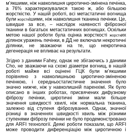
м’якшими, ніж навколишня циротично-змінена печінка,
а 76% характеризувалися такою ж, або більшою
жорсткістю. У нашій роботі, всі метастатичні вогнища
були
ішими, ніж навколишня тканина печінки. Це,
жорстк
швидше за все, – наслідок наявності фіброзної
тканини в багатьох метастатичних вогнищах. Оскільки
метою нашої роботи була оцінка жорсткості
их
жорстк
ділянок уражень печінки, в ДД не включали некротичні
ділянки, не зважаючи на те, що некротична
дегенерація не впливає на результати.
Згідно з даними Fahey, однак не збігаючись з даними
Cho, не зважаючи на схожі діаметри вогнищ, в нашій
роботі майже всі оцінені ГЦК були м’якшими
порівняно з навколишньою циротично-зміненою
печінкою, і середньостатистичне значення було
значно нижче, ніж у навколишній паренхімі. Як було
описано в інших роботах, присвячених дифузному
фіброзу печінки, циротичні зміни мали більше
значення швидкості хвилі, ніж нормальна тканина,
залежно від ступеня фіброзування. Однак, значної
різниці в значеннях швидкості хвиль між різними
ступенями фіброзу печінки не було продемонстровано
для ARFI технології. Деякі роботи показали, що ARFI
може проводити диференціацію між циротичною і