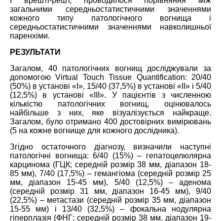
І врешті-решт, проводилося порівняння між
загальними середньостатистичними значеннями
кожного типу патологічного вогнища і
середньостатистичними значеннями навколишньої
паренхіми.
РЕЗУЛЬТАТИ
Загалом, 40 патологічних вогнищ досліджували за
допомогою Virtual Touch Tissue Quantification: 20/40
(50%) в установі «I», 15/40 (37,5%) в установі «II» і 5/40
(12,5%) в установі «III». У пацієнтів з численною
кількістю патологічних вогнищ, оцінювалось
найбільше з них, яке візуалізується найкраще.
Загалом, було отримано 400 достовірних вимірювань
(5 на кожне вогнище для кожного дослідника).
Згідно остаточного діагнозу, визначили наступні
патологічні вогнища: 6/40 (15%) – гепатоцелюлярна
карцинома (ГЦК; середній розмір 38 мм, діапазон 18-
85 мм), 7/40 (17,5%) – гемангіома (середній розмір 25
мм, діапазон 15-45 мм), 5/40 (12,5%) – аденома
(середній розмір 31 мм, діапазон 16-45 мм), 9/40
(22,5%) – метастази (середній розмір 35 мм, діапазон
15-55 мм) і 13/40 (32,5%) – фокальна нодулярна
гіперплазія (ФНГ; середній розмір 38 мм, діапазон 19-