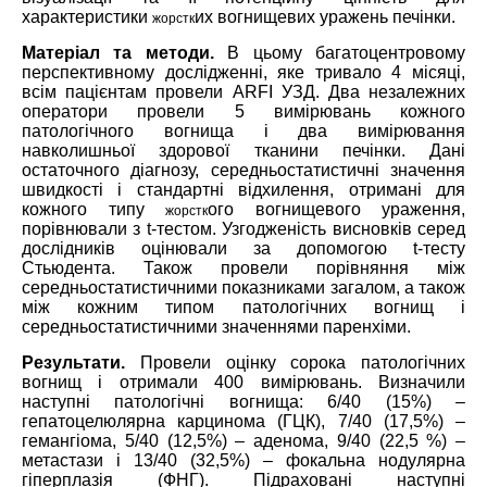
характеристики
их вогнищевих уражень печінки.
жорстк
Матеріал та методи.
В цьому багатоцентровому
перспективному дослідженні, яке тривало 4 місяці,
всім пацієнтам провели ARFI УЗД. Два незалежних
оператори провели 5 вимірювань кожного
патологічного вогнища і два вимірювання
навколишньої здорової тканини печінки. Дані
остаточного діагнозу, середньостатистичні значення
швидкості і стандартні відхилення, отримані для
кожного типу
ого вогнищевого ураження,
жорстк
порівнювали з t-тестом. Узгодженість висновків серед
дослідників оцінювали за допомогою t-тесту
Стьюдента. Також провели порівняння між
середньостатистичними показниками загалом, а також
між кожним типом патологічних вогнищ і
середньостатистичними значеннями паренхіми.
Результати.
Провели оцінку сорока патологічних
вогнищ і отримали 400 вимірювань. Визначили
наступні патологічні вогнища: 6/40 (15%) –
гепатоцелюлярна карцинома (ГЦК), 7/40 (17,5%) –
гемангіома, 5/40 (12,5%) – аденома, 9/40 (22,5 %) –
метастази і 13/40 (32,5%) – фокальна нодулярна
гіперплазія (ФНГ). Підраховані наступні