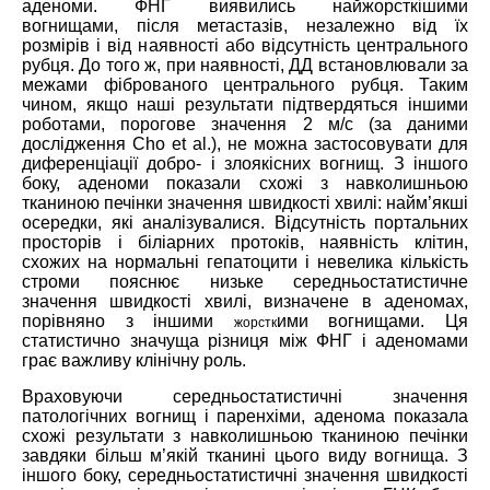
аденоми. ФНГ виявились найжорсткішими
вогнищами, після метастазів, незалежно від їх
розмірів і від наявності або відсутність центрального
рубця. До того ж, при наявності, ДД встановлювали за
межами фіброваного центрального рубця. Таким
чином, якщо наші результати підтвердяться іншими
роботами, порогове значення 2 м/с (за даними
дослідження Cho et al.), не можна застосовувати для
диференціації добро- і злоякісних вогнищ. З іншого
боку, аденоми показали схожі з навколишньою
тканиною печінки значення швидкості хвилі: найм’якші
осередки, які аналізувалися. Відсутність портальних
просторів і біліарних протоків, наявність клітин,
схожих на нормальні гепатоцити і невелика кількість
строми пояснює низьке середньостатистичне
значення швидкості хвилі, визначене в аденомах,
порівняно з іншими
ими вогнищами. Ця
жорстк
статистично значуща різниця між ФНГ і аденомами
грає важливу клінічну роль.
Враховуючи середньостатистичні значення
патологічних вогнищ і паренхіми, аденома показала
схожі результати з навколишньою тканиною печінки
завдяки більш м’якій тканині цього виду вогнища. З
іншого боку, середньостатистичні значення швидкості