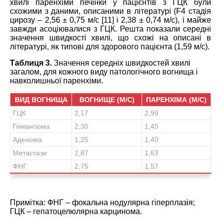
хвилі паренхіми печінки у пацієнтів з ГЦК були
схожими з даними, описаними в літературі (F4 стадія
цирозу – 2,56 ± 0,75 м/с [11] і 2,38 ± 0,74 м/с), і майже
завжди асоціювалися з ГЦК. Решта показали середні
значення швидкості хвилі, що схожі на описані в
літературі, як типові для здорового пацієнта (1,59 м/с).
Таблиця 3.
Значення середніх швидкостей хвилі
загалом, для кожного виду патологічного вогнища і
навколишньої паренхіми.
ВИД ВОГНИЩА
ВОГНИЩЕ (М/С)
ПАРЕНХІМА (М/С)
ГЦК
2,17
2,99
Гемангіома
2,30
1,45
Аденома
1,25
1,40
Метастази
2,87
1,63
ФНГ
2,75
1,57
Примітка: ФНГ – фокальна нодулярна гіперплазія;
ГЦК – гепатоцелюлярна карцинома.