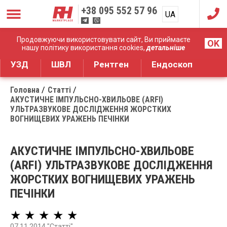
+38
095 552 57 96
UA
RU
Дистрибуція медичного обладнання
Продовжуючи використовувати сайт, Ви приймаєте
OK
нашу політику використання cookies,
детальніше
УЗД
ШВЛ
Рентген
Ендоскоп
Головна
Статті
АКУСТИЧНЕ ІМПУЛЬСНО-ХВИЛЬОВЕ (ARFI)
УЛЬТРАЗВУКОВЕ ДОСЛІДЖЕННЯ ЖОРСТКИХ
ВОГНИЩЕВИХ УРАЖЕНЬ ПЕЧІНКИ
АКУСТИЧНЕ ІМПУЛЬСНО-ХВИЛЬОВЕ
(ARFI) УЛЬТРАЗВУКОВЕ ДОСЛІДЖЕННЯ
ЖОРСТКИХ ВОГНИЩЕВИХ УРАЖЕНЬ
ПЕЧІНКИ
★ ★ ★ ★ ★
07.11.2014 "Статті"