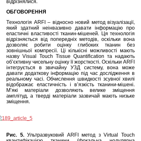
відрізнялися.
ОБГОВОРЕННЯ
Технологія ARFI – відносно новий метод візуалізації,
який здатний неінвазивно давати інформацію про
еластичні властивості тканин-мішеней. Ця технологія
відрізняється від попередніх методів, оскільки вона
дозволяє робити оцінку глибоких тканин без
зовнішньої компресії. Ці кількісні можливості мають
назву Visual Touch Tissue Quantification та надають
об’єктивну чисельну оцінку її жорсткості. Оскільки ARFI
інтегрується в звичайну УЗД систему, вона може
давати додаткову інформацію під час дослідження в
реальному часі. Обчислення швидкості зсувної хвилі
відображає еластичність і в’язкість тканини-мішені.
М’які матеріали дозволяють велике зміщення
амплітуд, а тверді матеріали зазвичай мають низьке
зміщення.
Рис. 5.
Ультразвуковий ARFI метод з Virtual Touch
квантифікацією тканини (фокальна нодулярна