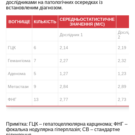
дослідниками на патологічних осередках із
встановленим діагнозом.
СЕРЕДНЬОСТАТИСТИЧНЕ
ВОГНИЩЕ
КІЛЬКІСТЬ
ЗНАЧЕННЯ (М/С)
Дослідн
Дослідник 1
2
ГЦК
6
2,14
2,19
Гемангіома
7
2,27
2,32
Аденома
5
1,27
1,23
Метастази
9
2,84
2,89
ФНГ
13
2,77
2,73
Примітка: ГЦК – гепатоцеллюлярна карцинома; ФНГ –
фокальна нодулярна гіперплазія; СВ – стандартне
відхилення.