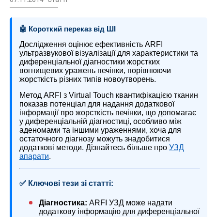
🤖 Короткий переказ від ШІ
Дослідження оцінює ефективність ARFI
ультразвукової візуалізації для характеристики та
диференціальної діагностики жорстких
вогнищевих уражень печінки, порівнюючи
жорсткість різних типів новоутворень.
Метод ARFI з Virtual Touch квантифікацією тканин
показав потенціал для надання додаткової
інформації про жорсткість печінки, що допомагає
у диференціальній діагностиці, особливо між
аденомами та іншими ураженнями, хоча для
остаточного діагнозу можуть знадобитися
додаткові методи. Дізнайтесь більше про
УЗД
апарати
.
✅ Ключові тези зі статті:
Діагностика:
ARFI УЗД може надати
додаткову інформацію для диференціальної