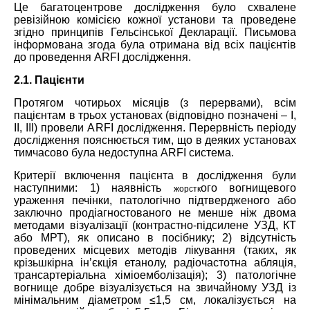
Це багатоцентрове дослідження було схвалене
ревізійною комісією кожної установи та проведене
згідно принципів Гельсінської Декларації. Письмова
інформована згода була отримана від всіх пацієнтів
до проведення ARFI дослідження.
2.1. Пацієнти
Протягом чотирьох місяців (з перервами), всім
пацієнтам в трьох установах (відповідно позначені – I,
II, III) провели ARFI дослідження. Перервність періоду
дослідження пояснюється тим, що в деяких установах
тимчасово була недоступна ARFI система.
Критерії включення пацієнта в дослідження були
наступними: 1) наявність
ого вогнищевого
жорстк
ураження печінки, патологічно підтвердженого або
заключно продіагностованого не менше ніж двома
методами візуалізації (контрастно-підсилене УЗД, КТ
або МРТ), як описано в посібнику; 2) відсутність
проведених місцевих методів лікування (таких, як
крізьшкірна ін’єкція етанолу, радіочастотна абляція,
трансартеріальна хіміоемболізація); 3) патологічне
вогнище добре візуалізується на звичайному УЗД із
мінімальним діаметром ≤1,5 см, локалізується на