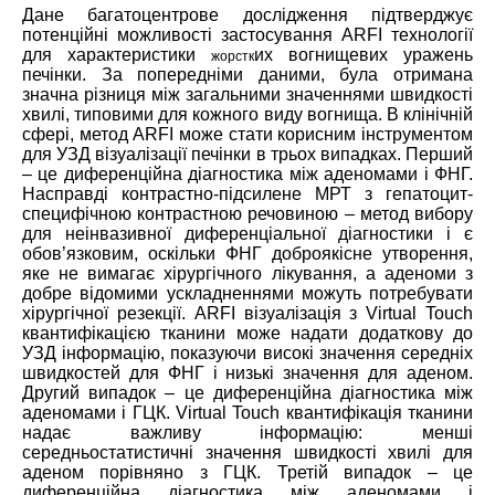
Дане багатоцентрове дослідження підтверджує
потенційні можливості застосування ARFI технології
для характеристики
их вогнищевих уражень
жорстк
печінки. За попередніми даними, була отримана
значна різниця між загальними значеннями швидкості
хвилі, типовими для кожного виду вогнища. В клінічній
сфері, метод ARFI може стати корисним інструментом
для УЗД візуалізації печінки в трьох випадках. Перший
– це диференційна діагностика між аденомами і ФНГ.
Насправді контрастно-підсилене МРТ з гепатоцит-
специфічною контрастною речовиною – метод вибору
для неінвазивної диференціальної діагностики і є
обов’язковим, оскільки ФНГ доброякісне утворення,
яке не вимагає хірургічного лікування, а аденоми з
добре відомими ускладненнями можуть потребувати
хірургічної резекції. ARFI візуалізація з Virtual Touch
квантифікацією тканини може надати додаткову до
УЗД інформацію, показуючи високі значення середніх
швидкостей для ФНГ і низькі значення для аденом.
Другий випадок – це диференційна діагностика між
аденомами і ГЦК. Virtual Touch квантифікація тканини
надає важливу інформацію: менші
середньостатистичні значення швидкості хвилі для
аденом порівняно з ГЦК. Третій випадок – це
диференційна діагностика між аденомами і