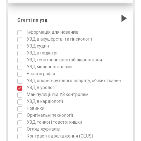
Статті по узд
Інформація для новачків
УЗД в акушерстві та гінекології
УЗД судин
УЗД в педіатрії
УЗД гепатопанкреатобіліарної зони
УЗД молочної залози
Еластографія
УЗД опорно-рухового апарату, м’яких тканин
УЗД в урології
Маніпуляції під УЗ контролем
УЗД в кардіології
Новинки
Оригінальні технології
УЗД тонкої і товстої кишки
Огляд журналів
Контрастні дослідження (CEUS)