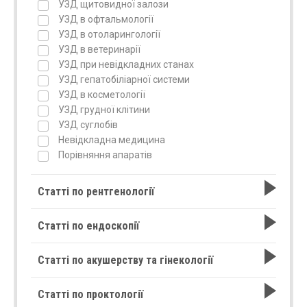
УЗД щитовидної залози
УЗД в офтальмології
УЗД в отоларингології
УЗД в ветеринарії
УЗД при невідкладних станах
УЗД гепатобіліарної системи
УЗД в косметології
УЗД грудної клітини
УЗД суглобів
Невідкладна медицина
Порівняння апаратів
Статті по рентгенології
Статті по ендоскопії
Статті по акушерству та гінекології
Статті по проктології