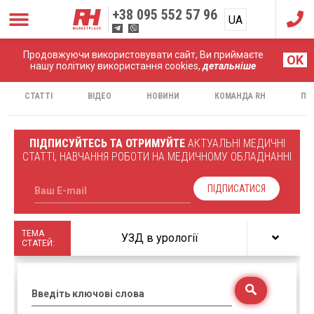
+38
095 552 57 96
UA
RU
Продовжуючи використовувати сайт, Ви приймаєте
Головна
Статті
OK
нашу політику використання cookies,
детальніше
СТАТТІ
ВІДЕО
НОВИНИ
КОМАНДА RH
ПР
ПІДПИСУЙТЕСЬ ТА ОТРИМУЙТЕ
АКТУАЛЬНІ МЕДИЧНІ
СТАТТІ, НАВЧАННЯ РОБОТИ НА МЕДИЧНОМУ ОБЛАДНАННІ
ПІДПИСАТИСЯ
Ваш E-mail
ТЕМА
УЗД в урології
СТАТЕЙ:
Введіть ключові слова