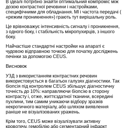
В ідеалі потрібно знайти оптимальний компроміс між
дозою контрастної речовини і настройками,
специфічними для обладнання. МІ і частота передачі (
«режим проникнення») грають тут вирішальну роль.
Це врівноважує інтенсивність сигналу і проникнення,
з одного боку, і стабільність мікропухирців, з іншого
боку.
Найчастіше стандартні настройки на апараті є
чудовою відправною точкою для початку досліджень
печінки за допомогою CEUS.
Висновок
УЗД з використанням контрастних речовин
використовується в багатьох галузях діагностики. Так
біопсія під контролем CEUS збільшує діагностичну
точність до 10%: направляючи біопсію в сторону
контрасту і, отже, життєздатної тканини, всередині
пухлини, тим самим уникаючи відбору зразків
некротичного матеріалу, або шляхом виявлення
раніше не візуалізованих уражень.
Крім того, CEUS може візуалізувати активну
кровотечу, гемобілію або сегментарний інфаркт