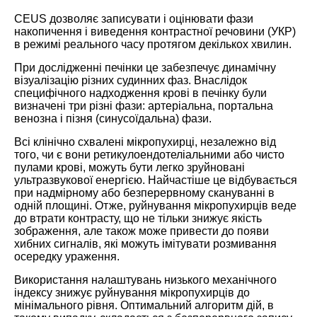
CEUS дозволяє записувати і оцінювати фази
накопичення і виведення контрастної речовини (УКР)
в режимі реального часу протягом декількох хвилин.
При дослідженні печінки це забезпечує динамічну
візуалізацію різних судинних фаз. Внаслідок
специфічного надходження крові в печінку були
визначені три різні фази: артеріальна, портальна
венозна і пізня (синусоїдальна) фази.
Всі клінічно схвалені мікропухирці, незалежно від
того, чи є вони ретикулоендотеліальними або чисто
пулами крові, можуть бути легко зруйновані
ультразвукової енергією. Найчастіше це відбувається
при надмірному або безперервному скануванні в
одній площині. Отже, руйнування мікропухирців веде
до втрати контрасту, що не тільки знижує якість
зображення, але також може привести до появи
хибних сигналів, які можуть імітувати розмивання
осередку ураження.
Використання налаштувань низького механічного
індексу знижує руйнування мікропухирців до
мінімального рівня. Оптимальний алгоритм дій, в