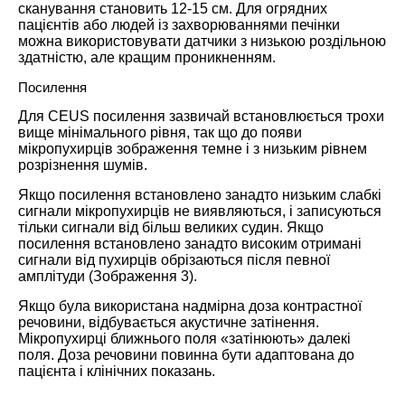
сканування становить 12-15 см. Для огрядних
пацієнтів або людей із захворюваннями печінки
можна використовувати датчики з низькою роздільною
здатністю, але кращим проникненням.
Посилення
Для CEUS посилення зазвичай встановлюється трохи
вище мінімального рівня, так що до появи
мікропухирців зображення темне і з низьким рівнем
розрізнення шумів.
Якщо посилення встановлено занадто низьким слабкі
сигнали мікропухирців не виявляються, і записуються
тільки сигнали від більш великих судин. Якщо
посилення встановлено занадто високим отримані
сигнали від пухирців обрізаються після певної
амплітуди (Зображення 3).
Якщо була використана надмірна доза контрастної
речовини, відбувається акустичне затінення.
Мікропухирці ближнього поля «затінюють» далекі
поля. Доза речовини повинна бути адаптована до
пацієнта і клінічних показань.