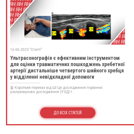
16.06.2023 "Статті"
Ультрасонографія є ефективним інструментом
для оцінки травматичних пошкоджень хребетної
артерії дистальніше четвертого шийного хребця
у відділенні невідкладної допомоги
🤖 Короткий переказ від ШІ Це дослідження порівнює
ультразвукове дослідження (УЗД) т...
ДО ВСІХ СТАТЕЙ