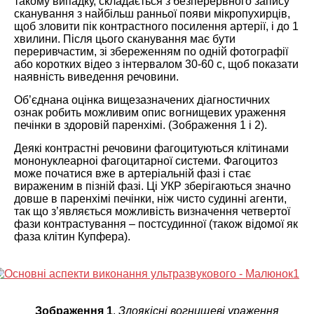
такому випадку, складається з безперервного запису
сканування з найбільш ранньої появи мікропухирців,
щоб зловити пік контрастного посилення артерії, і до 1
хвилини. Після цього сканування має бути
переривчастим, зі збереженням по одній фотографії
або коротких відео з інтервалом 30-60 с, щоб показати
наявність виведення речовини.
Об’єднана оцінка вищезазначених діагностичних
ознак робить можливим опис вогнищевих ураження
печінки в здоровій паренхімі. (Зображення 1 і 2).
Деякі контрастні речовини фагоцитуються клітинами
мононуклеарноі фагоцитарної системи. Фагоцитоз
може початися вже в артеріальній фазі і стає
вираженим в пізній фазі. Ці УКР зберігаються значно
довше в паренхімі печінки, ніж чисто судинні агенти,
так що з’являється можливість визначення четвертої
фази контрастування – постсудинної (також відомої як
фаза клітин Купфера).
Зображення 1
.
Злоякісні вогнищеві ураження