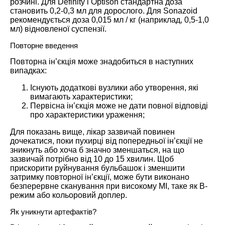
розчині. Для Definity і Optison стандартна доза
становить 0,2-0,3 мл для дорослого. Для Sonazoid
рекомендується доза 0,015 мл / кг (наприклад, 0,5-1,0
мл) відновленої суспензії.
Повторне введення
Повторна ін’єкція може знадобиться в наступних
випадках:
Існують додаткові вузлики або утворення, які
вимагають характеристики;
Первісна ін’єкція може не дати повної відповіді
про характеристики ураження;
Для показань вище, лікар зазвичай повинен
дочекатися, поки пухирці від попередньої ін’єкції не
зникнуть або хоча б значно зменшаться, на що
зазвичай потрібно від 10 до 15 хвилин. Щоб
прискорити руйнування бульбашок і зменшити
затримку повторної ін’єкції, може бути виконано
безперервне сканування при високому МІ, таке як B-
режим або кольоровий доплер.
Як уникнути артефактів?