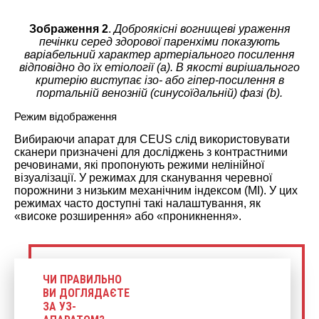
Зображення 2
.
Доброякісні вогнищеві ураження
печінки серед здорової паренхіми показують
варіабельний характер артеріального посилення
відповідно до їх етіології (а). В якості вирішального
критерію виступає
ізо- або гіпер-посилення
в
портальній венозній (синусоїдальній) фазі (b).
Режим відображення
Вибираючи апарат для CEUS слід використовувати
сканери призначені для досліджень з контрастними
речовинами, які пропонують режими нелінійної
візуалізації. У режимах для сканування черевної
порожнини з низьким механічним індексом (МІ). У цих
режимах часто доступні такі налаштування, як
«високе розширення» або «проникнення».
ЧИ ПРАВИЛЬНО
ВИ ДОГЛЯДАЄТЕ
ЗА УЗ-