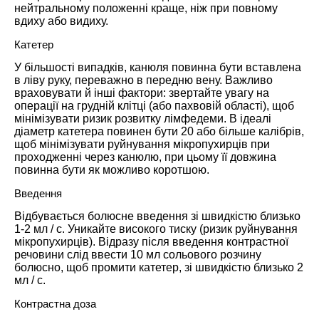
нейтральному положенні краще, ніж при повному
вдиху або видиху.
Катетер
У більшості випадків, канюля повинна бути вставлена ​​
в ліву руку, переважно в передню вену. Важливо
враховувати й інші фактори: звертайте увагу на
операції на грудній клітці (або пахвовій області), щоб
мінімізувати ризик розвитку лімфедеми. В ідеалі
діаметр катетера повинен бути 20 або більше калібрів,
щоб мінімізувати руйнування мікропухирців при
проходженні через канюлю, при цьому її довжина
повинна бути як можливо коротшою.
Введення
Відбувається болюсне введення зі швидкістю близько
1-2 мл / с. Уникайте високого тиску (ризик руйнування
мікропухирців). Відразу після введення контрастної
речовини слід ввести 10 мл сольового розчину
болюсно, щоб промити катетер, зі швидкістю близько 2
мл / с.
Контрастна доза