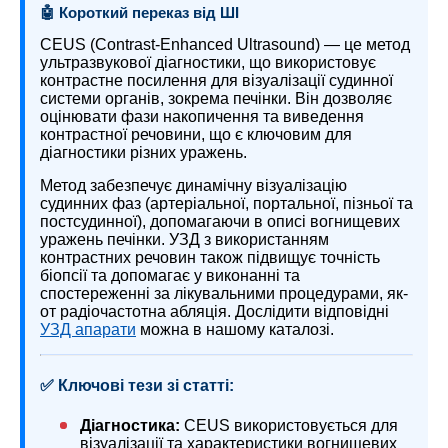
🤖 Короткий переказ від ШІ
CEUS (Contrast-Enhanced Ultrasound) — це метод
ультразвукової діагностики, що використовує
контрастне посилення для візуалізації судинної
системи органів, зокрема печінки. Він дозволяє
оцінювати фази накопичення та виведення
контрастної речовини, що є ключовим для
діагностики різних уражень.
Метод забезпечує динамічну візуалізацію
судинних фаз (артеріальної, портальної, пізньої та
постсудинної), допомагаючи в описі вогнищевих
уражень печінки. УЗД з використанням
контрастних речовин також підвищує точність
біопсії та допомагає у виконанні та
спостереженні за лікувальними процедурами, як-
от радіочастотна абляція. Дослідити відповідні
УЗД апарати
можна в нашому каталозі.
✅ Ключові тези зі статті:
Діагностика:
CEUS використовується для
візуалізації та характеристики вогнищевих