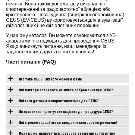
печінки. Вона також допомагає у виконанні і
спостереженні за радіочастотної абляцією або
кріотерапією. Позасудинна (внутрішньопорожнинна)
CEUS (EV-CEUS) використовується для візуалізації
фізіологічних і не фізіологічних порожнин.
У нашому каталозі Ви можете ознайомиться з УЗ-
апаратами, які підходять для проведення CEUS.
Якщо виникнуть питання, наші менеджери із
задоволенням дадуть на них відповідь!
Часті питання (FAQ)
Що таке CEUS і які його основні фази?
Які фактори впливають на якість зображення при CEUS?
ОБЛАДНАННЯ З
Які типи датчиків використовуються для CEUS?
ЦІЄЮ
Як правильно підготувати пацієнта до процедури CEUS?
ТЕХНОЛОГІЄЮ
Які є рекомендації щодо введення контрастної речовини?
Коли може знадобитися повторне введення контрастної