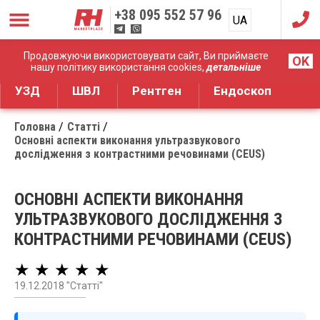
+38
095 552 57 96
UA
RU
Дистрибуція медичного обладнання
Продовжуючи використовувати сайт, Ви приймаєте
OK
нашу політику використання cookies,
детальніше
УЗД
ШВЛ
Рентген
Ендоскоп
Головна
Статті
Основні аспекти виконання ультразвукового
дослідження з контрастними речовинами (CEUS)
ОСНОВНІ АСПЕКТИ ВИКОНАННЯ
УЛЬТРАЗВУКОВОГО ДОСЛІДЖЕННЯ З
КОНТРАСТНИМИ РЕЧОВИНАМИ (CEUS)
★ ★ ★ ★ ★
19.12.2018 "Статті"