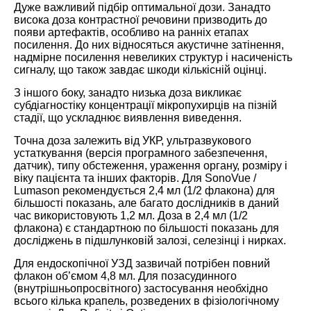
Дуже важливий підбір оптимальної дози. Занадто
висока доза контрастної речовини призводить до
появи артефактів, особливо на ранніх етапах
посилення. До них відносяться акустичне затінення,
надмірне посилення невеликих структур і насиченість
сигналу, що також завдає шкоди кількісній оцінці.
З іншого боку, занадто низька доза викликає
субдіагностіку концентрації мікропухирців на пізній
стадії, що ускладнює виявлення виведення.
Точна доза залежить від УКР, ультразвукового
устаткування (версія програмного забезпечення,
датчик), типу обстеження, ураження органу, розміру і
віку пацієнта та інших факторів. Для SonoVue /
Lumason рекомендується 2,4 мл (1/2 флакона) для
більшості показань, але багато дослідників в даний
час використовують 1,2 мл. Доза в 2,4 мл (1/2
флакона) є стандартною по більшості показань для
досліджень в підшлунковій залозі, селезінці і нирках.
Для ендоскопічної УЗД зазвичай потрібен повний
флакон об’ємом 4,8 мл. Для позасудинного
(внутрішньопросвітного) застосування необхідно
всього кілька крапель, розведених в фізіологічному