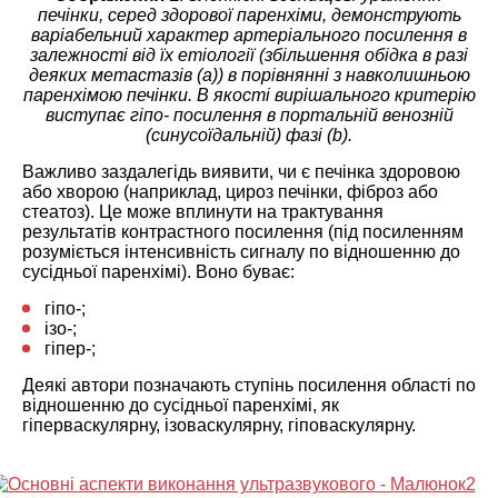
печінки, серед здорової паренхіми, демонструють
варіабельний характер артеріального посилення в
залежності від їх етіології (збільшення обідка в разі
деяких метастазів (a)) в порівнянні з навколишньою
паренхімою печінки. В якості вирішального критерію
виступає
гіпо- посилення
в портальній венозній
(синусоїдальній) фазі (b).
Важливо заздалегідь виявити, чи є печінка здоровою
або хворою (наприклад, цироз печінки, фіброз або
стеатоз). Це може вплинути на трактування
результатів контрастного посилення (під посиленням
розуміється інтенсивність сигналу по відношенню до
сусідньої паренхімі). Воно буває:
гіпо-;
ізо-;
гіпер-;
Деякі автори позначають ступінь посилення області по
відношенню до сусідньої паренхімі, як
гіперваскулярну, ізоваскулярну, гіповаскулярну.