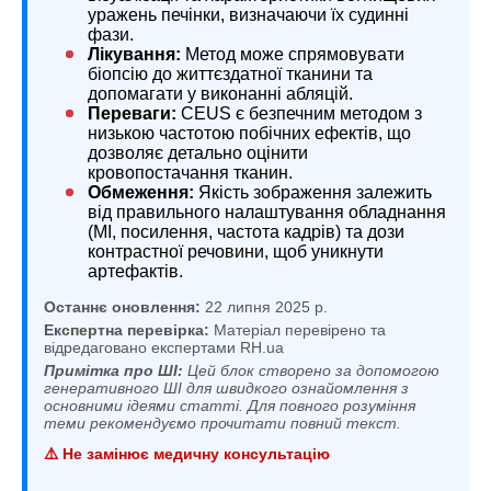
уражень печінки, визначаючи їх судинні
фази.
Лікування:
Метод може спрямовувати
біопсію до життєздатної тканини та
допомагати у виконанні абляцій.
Переваги:
CEUS є безпечним методом з
низькою частотою побічних ефектів, що
дозволяє детально оцінити
кровопостачання тканин.
Обмеження:
Якість зображення залежить
від правильного налаштування обладнання
(МІ, посилення, частота кадрів) та дози
контрастної речовини, щоб уникнути
артефактів.
Останнє оновлення:
22 липня 2025 р.
Експертна перевірка:
Матеріал перевірено та
відредаговано експертами RH.ua
Примітка про ШІ:
Цей блок створено за допомогою
генеративного ШІ для швидкого ознайомлення з
основними ідеями статті. Для повного розуміння
теми рекомендуємо прочитати повний текст.
⚠️ Не замінює медичну консультацію