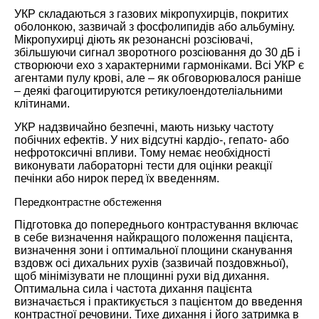
УКР складаються з газових мікропухирців, покритих
оболонкою, зазвичай з фосфолипидів або альбуміну.
Мікропухирці діють як резонансні розсіювачі,
збільшуючи сигнал зворотного розсіювання до 30 дБ і
створюючи ехо з характерними гармоніками. Всі УКР є
агентами пулу крові, але – як обговорювалося раніше
– деякі фагоцитируются ретикулоендотеліальними
клітинами.
УКР надзвичайно безпечні, мають низьку частоту
побічних ефектів. У них відсутні кардіо-, гепато- або
нефротоксичні впливи. Тому немає необхідності
виконувати лабораторні тести для оцінки реакції
печінки або нирок перед їх введенням.
Передконтрастне обстеження
Підготовка до попереднього контрастування включає
в себе визначення найкращого положення пацієнта,
визначення зони і оптимальної площини сканування
вздовж осі дихальних рухів (зазвичай поздовжньої),
щоб мінімізувати не площинні рухи від дихання.
Оптимальна сила і частота дихання пацієнта
визначається і практикується з пацієнтом до введення
контрастної речовини. Тихе дихання і його затримка в