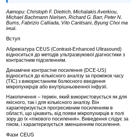
Автори: Christoph F. Dietrich, Michalakis Averkiou,
Michael Bachmann Nielsen, Richard G. Barr, Peter N.
Burns, Fabrizio Calliada, Vito Cantisani, Byung Choi та
інші.
Вступ
Абревіатура CEUS (Contrast-Enhanced Ultrasound)
відноситься до методів ультразвукової діагностики з
контрастним підсиленням.
Динамічне контрастне посилення (DCE-US)
відноситься до кількісного аналізу за проміжок часу
(TIC) з використанням болюсного введення
мікропухирців або внутрішньовенної інфузії.
Накопичення – термін, який використовується як для
якісного, так і для кількісного аналізу. Він
характеризується прогресивним посиленням в
області, що цікавить, від появи мікропухирців в полі
зору до їх «пікового посилення». Виведення слідує за
піком, і характеризується зменшенням посилення.
Фази CEUS