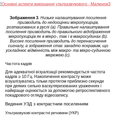
Зображення 3
.
Низьке налаштування посилення
призводить до недооцінки мікропухирців,
розташованих в руслі (а). Правильне налаштування
посилення призводить до правильного відображення
мікропухирців як в мікро-, так і в макросудинах (b).
Високе посилення призводить до перенасичення
сигналу, а зображення стає занадто яскравим, що
ускладнює відмінність між макро- та мікро-судинною
мережею (c).
Частота кадрів
Для адекватної візуалізації рекомендується частота
кадрів ≥ 10 Гц. Накопичення контрасту може
візуалізуватись тільки протягом приблизно секунди
при деяких сильно васкуляризованих ураженнях і
найкраще оцінюється за допомогою ретроспективного
покадрового огляду відеозапису.
Ведення УЗД з контрастним посиленням
Ультразвукові контрастні речовини (УКР)