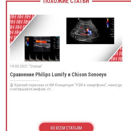
ПОХОЖИЕ СТАТЬИ
19.05.2021 "Статьи"
Сравнение Philips Lumify и Chison Sonoeye
🤖 Краткий пересказ от ИИ Концепция "УЗИ в смартфоне", некогда
считавшаяся мифом, ст...
КО ВСЕМ СТАТЬЯМ