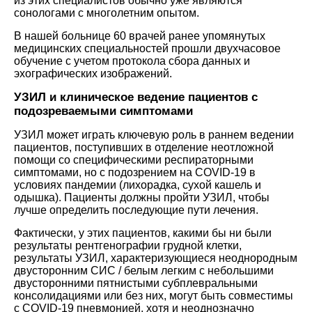
из этих специалистов обычно уже являются
сонологами с многолетним опытом.
В нашей больнице 60 врачей ранее упомянутых
медицинских специальностей прошли двухчасовое
обучение с учетом протокола сбора данных и
эхографических изображений.
УЗИЛ и клиническое ведение пациентов с
подозреваемыми симптомами
УЗИЛ может играть ключевую роль в раннем ведении
пациентов, поступивших в отделение неотложной
помощи со специфическими респираторными
симптомами, но с подозрением на COVID-19 в
условиях пандемии (лихорадка, сухой кашель и
одышка). Пациенты должны пройти УЗИЛ, чтобы
лучше определить последующие пути лечения.
Фактически, у этих пациентов, какими бы ни были
результаты рентгенографии грудной клетки,
результаты УЗИЛ, характеризующиеся неоднородным
двусторонним СИС / белым легким с небольшими
двусторонними пятнистыми субплевральными
консолидациями или без них, могут быть совместимы
с COVID-19 пневмонией, хотя и неоднозначно