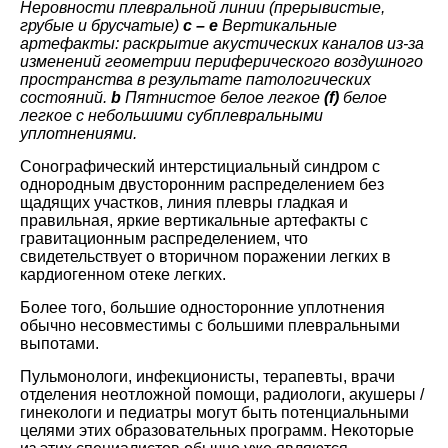
Неровности плевральной линии (прерывистые,
грубые и брусчатые)
c – e
Вертикальные
артефакты: раскрытие акустических каналов из-за
изменений геометрии периферического воздушного
пространства в результате патологических
состояний.
b
Пятнистое белое легкое
(f)
белое
легкое с небольшими субплевральными
уплотнениями.
Сонографический интерстициальный синдром с
однородным двусторонним распределением без
щадящих участков, линия плевры гладкая и
правильная, яркие вертикальные артефакты с
гравитационным распределением, что
свидетельствует о вторичном поражении легких в
кардиогенном отеке легких.
Более того, большие односторонние уплотнения
обычно несовместимы с большими плевральными
выпотами.
Пульмонологи, инфекционисты, терапевты, врачи
отделения неотложной помощи, радиологи, акушеры /
гинекологи и педиатры могут быть потенциальными
целями этих образовательных программ. Некоторые