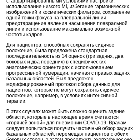
стандартизированными условиями настройки:
использование низкого MI, избегание гармонических
изображений и косметических фильтров, сохранение
одной точки фокуса на плевральной линии,
предотвращение явления насыщения плевральной
линии и использование максимально возможной
частоты кадров.
Для пациентов, способных сохранять сидячее
положение, была предложена стандартная
последовательность из 14 оценок (три задних, два
боковых и два передних) в специфических
анатомических ориентирах с использованием
прогрессивной нумерации, начиная с правых задних
базальных областей. Был предложен
модифицированный протокол сбора данных для
пациентов, которые не могут сохранять сидячее
положение, например, в условиях интенсивной
терапии.
В этих случаях может быть сложно оценить задние
области, которые в настоящее время считаются
«горячей зоной» для пневмонии COVID-19. Врачам
следует попытаться получить частичный обзор задних
базальных областей, перемещая пациентов с обеих
боковых сторон, а затем продолжить эхографическую