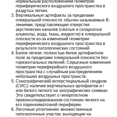
нормальным расположением геометрии
периферического воздушного пространства в
раздутых легких.
Вертикальные артефакты за пределами
плевральной плоскости: обычно называемые B-
линиями, представляющие отверстия
акустических каналов (сжатые и складчатые
альвеолы, вода, ткань, жидкости) в плевральной
плоскости из-за изменений геометрии
периферического воздушного пространства в
результате патологических состояний.
Белое легкое: полностью белое артефактное
поле за пределами плевральной плоскости без
горизонтальных явлений. Серьезные изменения
геометрии периферийного воздушного
пространства с случайным распределением
небольших воздушных пространств.
Сонографический интерстициальный синдром
(СИС): наличие вертикальных артефактов и /
или белого легкого на эхографических снимках.
Это свидетельствует о гиперплотном
преконсолидированном состоянии легкого на
его паренхиматозной периферии.
Легочные уплотнения: множественные
гипоэхогенные участки, выходящие на