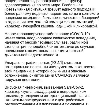
общественного здравоохранения и структур
здравоохранения во всем мире. Глобальная
чрезвычайная ситуация требует единого подхода к
более раннему ведению пациентов, когда в контексте
пандемии ожидается большое количество обращений
в отделения неотложной помощи с симптоматикой,
характеризующейся кашлем, одышкой и лихорадкой.
Новое коронавирусное заболевание (COVID-19)
имеет очень неоднородное клиническое поведение,
начиная от бессимптомных случаев, различной
степени гриппоподобной симптоматики до случаев
пневмонии с возможным развитием тяжелой
дыхательной недостаточности.
Ультрасонография легких (УЗИЛ) считается
потенциально полезным инструментом в контексте
этой пандемии, в которой обычным и опасным
осложнением симптоматики COVID-19 является
вирусная пневмония.
Вирусная пневмония, вызванная Sars-Cov-2,
характеризуется экссудацией и повреждением
альвеол, утолщением интерстициальной ткани с
пятнистым распределением с центробежным
распространением и поражением субплевры. В