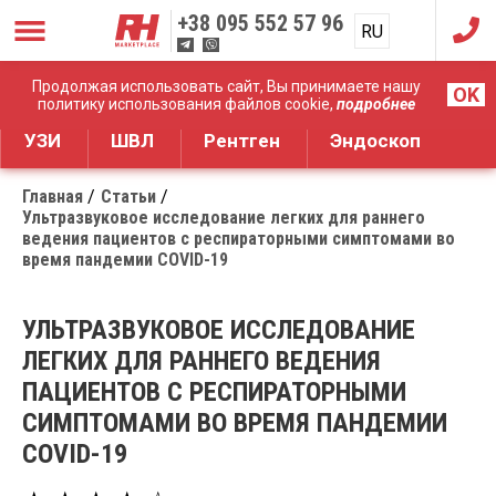
+38
095 552 57 96
RU
UA
Дистрибуция медицинского оборудования
Продолжая использовать сайт, Вы принимаете нашу
OK
политику использования файлов cookie,
подробнее
УЗИ
ШВЛ
Рентген
Эндоскоп
Главная
Статьи
Ультразвуковое исследование легких для раннего
ведения пациентов с респираторными симптомами во
время пандемии COVID-19
УЛЬТРАЗВУКОВОЕ ИССЛЕДОВАНИЕ
ЛЕГКИХ ДЛЯ РАННЕГО ВЕДЕНИЯ
ПАЦИЕНТОВ С РЕСПИРАТОРНЫМИ
СИМПТОМАМИ ВО ВРЕМЯ ПАНДЕМИИ
COVID-19