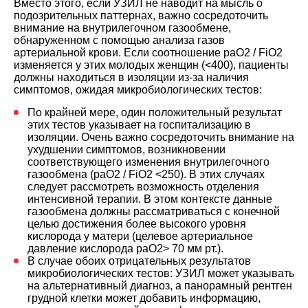
Вместо этого, если УЗИЛ не наводит на мысль о
подозрительных паттернах, важно сосредоточить
внимание на внутрилегочном газообмене,
обнаруженном с помощью анализа газов
артериальной крови. Если соотношение paO2 / FiO2
изменяется у этих молодых женщин (<400), пациенты
должны находиться в изоляции из-за наличия
симптомов, ожидая микробиологических тестов:
По крайней мере, один положительный результат
этих тестов указывает на госпитализацию в
изоляции. Очень важно сосредоточить внимание на
ухудшении симптомов, возникновении
соответствующего изменения внутрилегочного
газообмена (paO2 / FiO2 <250). В этих случаях
следует рассмотреть возможность отделения
интенсивной терапии. В этом контексте данные
газообмена должны рассматриваться с конечной
целью достижения более высокого уровня
кислорода у матери (целевое артериальное
давление кислорода paO2> 70 мм рт.).
В случае обоих отрицательных результатов
микробиологических тестов: УЗИЛ может указывать
на альтернативный диагноз, а панорамный рентген
грудной клетки может добавить информацию,