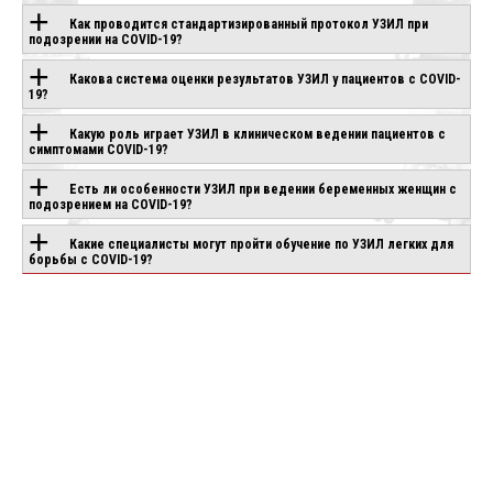
ЭТОЙ
Как проводится стандартизированный протокол УЗИЛ при
подозрении на COVID-19?
ТЕХНОЛОГИЕЙ
Какова система оценки результатов УЗИЛ у пациентов с COVID-
19?
Какую роль играет УЗИЛ в клиническом ведении пациентов с
CANON APLIO
CHISON SONOGO
IO AIR
симптомами COVID-19?
BEYOND
EBIT 90
аказ
Под заказ
Под заказ
Есть ли особенности УЗИЛ при ведении беременных женщин с
подозрением на COVID-19?
Какие специалисты могут пройти обучение по УЗИЛ легких для
борьбы с COVID-19?