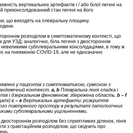
вність вертикальних артефактів і / або білої легені на
ий преконсолідованний стан легені на його
нки, що виходять на плевральну площину.
рідини.
остороннім розподілом в симптоматичному контексті, що
 для УЗД; аналогічно, біла легеня з двостороннім
з невеликими субплевральними консолідаціями, в тому ж
ує на пневмонію COVID-19, але не однозначно
явлені у пацієнтів з симптоматикою, сумісною з
 пандемічний контекст.
a, b
Плевральна лінія гладка і
тів і дзеркальним феноменом: збережена область.
b – f
ущаті)
c – e
Вертикальні артефакти: розкриття
ного повітряного простору в результаті патологічних
ликими субплевральними ущільненнями.
двостороннім розподілом без сприятливих ділянок, лінія
ти з гравітаційним розподілом, що свідчить про
ень.