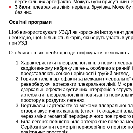
вертикальних артефактів. Можуть бути присутніми н
3 бали
: плевральна лінія нерівна, бруківка. Може б
без них.
Освітні програми
Щоб використовувати УЗДЛ як корисний інструмент для
необхідно, щоб більшість лікарів, які беруть участь в у
при УЗД.
Особливості, які необхідно ідентифікувати, включають:
Характеристики плевральної лінії: в нормі плеврал
кардіогенному набряку легень, особливо в ранній і
представляють собою нерівності і грубий вигляд.
Горизонтальні артефакти за межами плевральної лі
реверберуючі артефакти плевральної лінії. Між р
дзеркальні ефекти акустичних інтерфейсів структур
артефакти плевральної лінії пов’язані з нормаль
простору в роздутих легенях.
Вертикальні артефакти за межами плевральної пло
отвори акустичних каналів (стислі і складчасті ал
через зміни геометрії периферичного повітряного п
Біла легеня: повністю біле артефактне поле за м
Серйозні зміни геометрії периферійного повітрян
повітряних просторів.