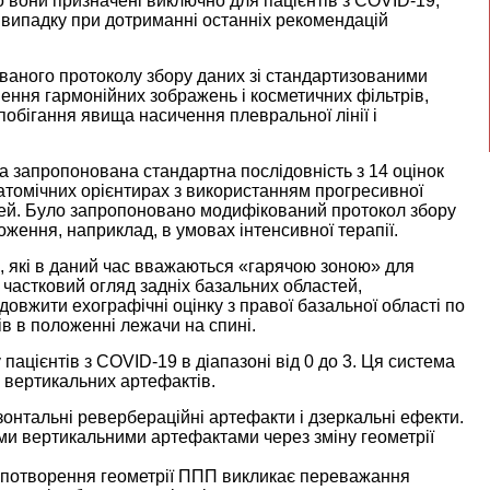
о вони призначені виключно для пацієнтів з COVID-19,
у випадку при дотриманні останніх рекомендацій
аного протоколу збору даних зі стандартизованими
ення гармонійних зображень і косметичних фільтрів,
апобігання явища насичення плевральної лінії і
ла запропонована стандартна послідовність з 14 оцінок
анатомічних орієнтирах з використанням прогресивної
тей. Було запропоновано модифікований протокол збору
оження, наприклад, в умовах інтенсивної терапії.
і, які в даний час вважаються «гарячою зоною» для
частковий огляд задніх базальних областей,
довжити ехографічні оцінку з правої базальної області по
ів в положенні лежачи на спині.
ацієнтів з COVID-19 в діапазоні від 0 до 3. Ця система
і вертикальних артефактів.
зонтальні ревербераційні артефакти і дзеркальні ефекти.
ними вертикальними артефактами через зміну геометрії
к спотворення геометрії ППП викликає переважання