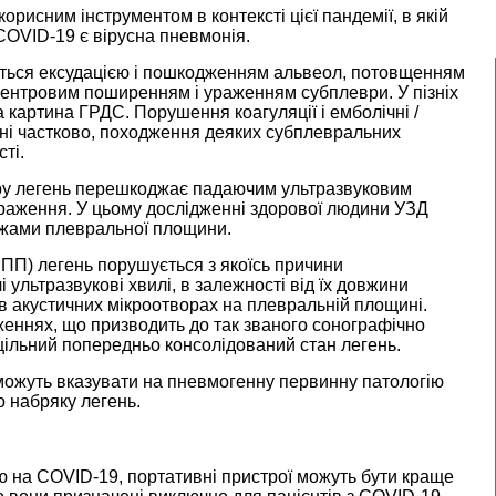
рисним інструментом в контексті цієї пандемії, в якій
OVID-19 є вірусна пневмонія.
ується ексудацією і пошкодженням альвеол, потовщенням
дцентровим поширенням і ураженням субплеври. У пізніх
 картина ГРДС. Порушення коагуляції і емболічні /
ні частково, походження деяких субплевральних
ті.
ору легень перешкоджає падаючим ультразвуковим
раження. У цьому дослідженні здорової людини УЗД
жами плевральної площини.
ПП) легень порушується з якоїсь причини
 ультразвукові хвилі, в залежності від їх довжини
в акустичних мікроотворах на плевральній площині.
еннях, що призводить до так званого сонографічно
рщільний попередньо консолідований стан легень.
 можуть вказувати на пневмогенну первинну патологію
о набряку легень.
ю на COVID-19, портативні пристрої можуть бути краще