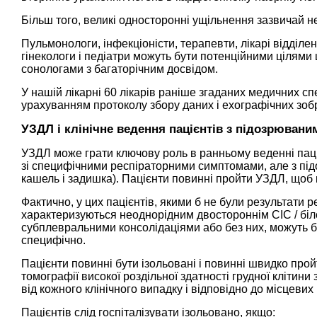
Більш того, великі односторонні ущільнення зазвичай 
Пульмонологи, інфекціоністи, терапевти, лікарі відділе
гінекологи і педіатри можуть бути потенційними цілями ц
сонологами з багаторічним досвідом.
У нашій лікарні 60 лікарів раніше згаданих медичних 
урахуванням протоколу збору даних і ехографічних зоб
УЗДЛ і клінічне ведення пацієнтів з підозрюван
УЗДЛ може грати ключову роль в ранньому веденні паці
зі специфічними респіраторними симптомами, але з під
кашель і задишка). Пацієнти повинні пройти УЗДЛ, щоб
Фактично, у цих пацієнтів, якими б не були результати р
характеризуються неоднорідним двостороннім СІС / бі
субплевральними консолідаціями або без них, можуть б
специфічно.
Пацієнти повинні бути ізольовані і повинні швидко пройт
томографії високої роздільної здатності грудної клітини
від кожного клінічного випадку і відповідно до місцевих
Пацієнтів слід госпіталізувати ізольовано, якщо: