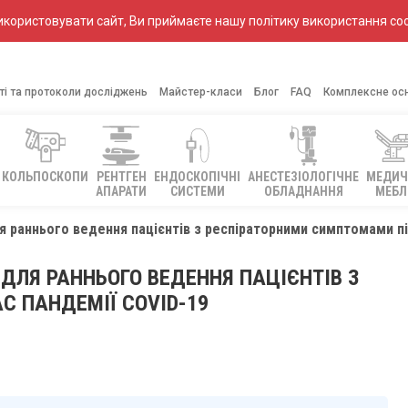
ористовувати сайт, Ви приймаєте нашу політику використання coo
ті та протоколи досліджень
Майстер-класи
Блог
FAQ
Комплексне ос
КОЛЬПОСКОПИ
РЕНТГЕН
ЕНДОСКОПІЧНІ
АНЕСТЕЗІОЛОГІЧНЕ
МЕДИЧ
АПАРАТИ
СИСТЕМИ
ОБЛАДНАННЯ
МЕБЛ
 раннього ведення пацієнтів з респіраторними симптомами пі
ДЛЯ РАННЬОГО ВЕДЕННЯ ПАЦІЄНТІВ З
С ПАНДЕМІЇ COVID-19