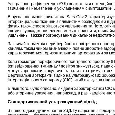
Ультрасонографія легень (УЗД) вважається потенційно ко
звичайним і небезпечним ускладненням симптоматики C
Вірусна пневмонія, викликана Sars-Cov-2, характериз
інтерстиціальної тканини з плямистим розподілом з ві
фазах також спостерігаються ущільнення та гістологічна
ішемічні ушкодження легень можуть пояснити, принайм
ущільнень і важке прогресування дихальної недостатнос
Зазвичай геометрія периферійного повітряного прост
хвилям, таким чином визначаючи повне зворотне відоб
характеризуються горизонтальними артефактами за ме
Коли геометрія периферичного повітряного простору (П
(співвідношення тканинау / повітря знижується), падаючі
можуть проникати в акустичні канали та затримуватися 
Вертикальні артефакти видно на ультразвукових зображ
інтерстиціального синдрому (СІС), який вказує на гіпе
Більш того, було описано, як деякі характеристики СІС
або вторинне ураження, наприклад, в разі кардіогенног
Стандартизований ультразвуковий підхід
З нашого досвіду виконання УЗДЛ у пацієнтів з підозро