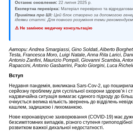
Останнє оновлення:
22 липня 2025 р.
Експертна перевірка:
Матеріал перевірено та відредагова
Примітка про ШІ:
Цей блок створено за допомогою гене
ідеями статті. Для повного розуміння теми рекомендує
⚠️ Не замінює медичну консультацію
Автори: Andrea Smargiassi, Gino Soldati, Alberto Borghett
Testa, Francesca Moro, Luigi Natale, Anna Rita Larici, Dan
Antonio Zanfini, Maurizio Pompili, Giovanni Scambia, Ant
Rapaccini, Antonio Gasbarrini, Paolo Giorgini, Luca Richel
Вступ
Недавня пандемія, викликана Sars-Cov-2, що поширилась
серйозну проблему для суспільної охорони здоров’я і ст
надзвичайна ситуація вимагає єдиного підходу до більш 
очікується велика кількість звернень до відділень неві
кашлем, задишкою і лихоманкою.
Нове коронавірусне захворювання (COVID-19) має дуже 
безсимптомних випадків, різного ступеня грипоподібно
розвитком важкої дихальної недостатності.