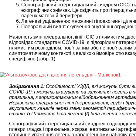
Сонографічний інтерстиціальний синдром (СІС): ная
ехографічних знімках. Це свідчить про гіперщільн
паренхіматозній периферії.
Легеневі ущільнення: множинні гіпоехогенні діля
Плевральний випіт: скупчення внутрішньогрудної 
Наявність змін плевральної лінії і СІС з плямистим дв
відповідає стандартам COVID-19, є підозрілим патерном
плямистим розподілом, пов’язаним або не пов’язаним 
симптоматичному контексті з великою ймовірністю вказ
специфічно (зобр. 1).
Зображення 1:
Особливості УЗДЛ, які можуть бути ви
COVID-19, і можуть вказувати на залучення легень в
правильна, з горизонтальним відображенням артефак
Нерівність плевральної лінії (переривчасті, грубі і бр
акустичних каналів через зміни геометрії периферич
станів.
b
Плямиста біла легеня
(f)
біла легеня з неве
Сонографічний інтерстиціальний синдром з однорідним 
плеври гладка і правильна, яскраві вертикальні артефак
вторинне ураження легень в кардіогенному набряку лег