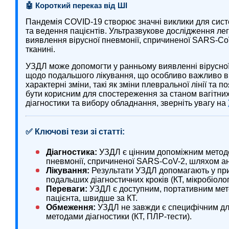
🤖 Короткий переказ від ШІ
Пандемія COVID-19 створює значні виклики для сист
та ведення пацієнтів. Ультразвукове дослідження лег
виявлення вірусної пневмонії, спричиненої SARS-CoV
тканині.
УЗДЛ може допомогти у ранньому виявленні вірусної п
щодо подальшого лікування, що особливо важливо в
характерні зміни, такі як зміни плевральної лінії та 
бути корисним для спостереження за станом вагітних
діагностики та вибору обладнання, зверніть увагу на
✅ Ключові тези зі статті:
Діагностика:
УЗДЛ є цінним допоміжним методо
пневмонії, спричиненої SARS-CoV-2, шляхом анал
Лікування:
Результати УЗДЛ допомагають у прийн
подальших діагностичних кроків (КТ, мікробіолог
Переваги:
УЗДЛ є доступним, портативним мет
пацієнта, швидше за КТ.
Обмеження:
УЗДЛ не завжди є специфічним дл
методами діагностики (КТ, ПЛР-тести).