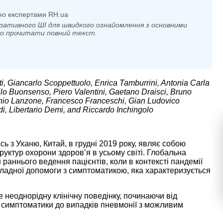
но експертами RH.ua
ративного ШІ для швидкого ознайомлення з основними
мо прочитати повний текст.
i, Giancarlo Scoppettuolo, Enrica Tamburrini, Antonia Carla
ilo Buonsenso, Piero Valentini, Gaetano Draisci, Bruno
onio Lanzone, Francesco Franceschi, Gian Ludovico
di, Libertario Demi, and Riccardo Inchingolo
 з Уханю, Китай, в грудні 2019 року, являє собою
руктур охорони здоров’я в усьому світі. Глобальна
раннього ведення пацієнтів, коли в контексті пандемії
дкладної допомоги з симптоматикою, яка характеризується
неоднорідну клінічну поведінку, починаючи від
ї симптоматики до випадків пневмонії з можливим