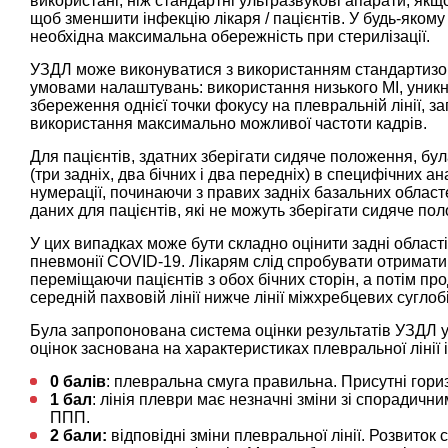
використані, ніж стандартні ультразвукові апарати, якщ
щоб зменшити інфекцію лікаря / пацієнтів. У будь-яком
необхідна максимальна обережність при стерилізації.
УЗДЛ може виконуватися з використанням стандартизов
умовами налаштувань: використання низького MI, уникн
збереження однієї точки фокусу на плевральній лінії, з
використання максимально можливої ​​частоти кадрів.
Для пацієнтів, здатних зберігати сидяче положення, бу
(три задніх, два бічних і два передніх) в специфічних 
нумерації, починаючи з правих задніх базальних облас
даних для пацієнтів, які не можуть зберігати сидяче пол
У цих випадках може бути складно оцінити задні област
пневмонії COVID-19. Лікарям слід спробувати отримати 
переміщаючи пацієнтів з обох бічних сторін, а потім про
середній пахвовій лінії нижче лінії міжхребцевих суглоб
Була запропонована система оцінки результатів УЗДЛ у п
оцінок заснована на характеристиках плевральної лінії 
0 балів
: плевральна смуга правильна. Присутні гори
1 бал
: лінія плеври має незначні зміни зі спорадич
ППП.
2 бали:
відповідні зміни плевральної лінії. Розвито