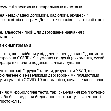
несумісні з великими плевральними випотами.
ння невідкладної допомоги, радіологи, акушери /
их освітніх програм. Деякі з цих фахівців зазвичай вже є
спеціальностей пройшли двогодинне навчання з
ражень.
ими симптомами
єнтів, що надійшли у відділення невідкладної допомоги
озрою на COVID-19 в умовах пандемії (лихоманка, сухий
 краще визначити подальші шляхи лікування.
ентгенографії грудної клітини, результати УЗДЛ, що
лою легенею з невеликими двосторонніми плямистими
ути сумісні з COVID-19 пневмонією, хоча і неоднозначно
и як мікробіологічні тести, так і сканування комп’ютерної
 з або без введення йодованого контрасту, в залежності
 протоколів.