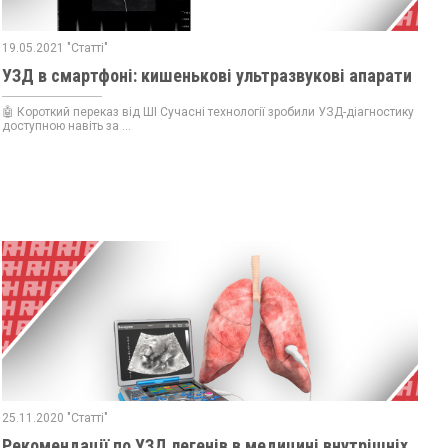
19.05.2021 "Статті"
УЗД в смартфоні: кишенькові ультразвукові апарати
🤖 Короткий переказ від ШІ Сучасні технології зробили УЗД-діагностику
доступною навіть за ...
25.11.2020 "Статті"
Рекомендації по УЗД легенів в медицині внутрішніх