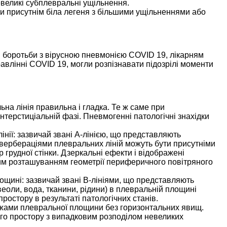
евеликі субплевральні ущільнення.
ути присутнім біла легеня з більшими ущільненнями або
 боротьби з вірусною пневмонією COVID 19, лікарням
правлінні COVID 19, могли розпізнавати підозрілі моменти
ьна лінія правильна і гладка. Те ж саме при
нтерстиціальній фазі. Пневмогенні патологічні знахідки
нії: зазвичай звані А-лінією, що представляють
евербераціями плевральних ліній можуть бути присутніми
 грудної стінки. Дзеркальні ефекти і відображені
ним розташуванням геометрії периферичного повітряного
щині: зазвичай звані B-лініями, що представляють
ьвеоли, вода, тканини, рідини) в плевральній площині
ростору в результаті патологічних станів.
ежами плевральної площини без горизонтальних явищ.
ого простору з випадковим розподілом невеликих