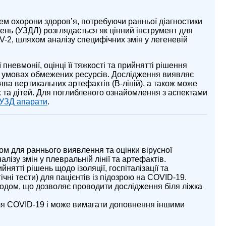
ем охорони здоров’я, потребуючи ранньої діагностики
ень (УЗДЛ) розглядається як цінний інструмент для
-2, шляхом аналізу специфічних змін у легеневій
невмонії, оцінці її тяжкості та прийнятті рішення
 умовах обмежених ресурсів. Дослідження виявляє
поява вертикальних артефактів (B-ліній), а також може
 та дітей. Для поглибленого ознайомлення з аспектами
УЗД апарати
.
м для раннього виявлення та оцінки вірусної
ізу змін у плевральній лінії та артефактів.
ятті рішень щодо ізоляції, госпіталізації та
ічні тести) для пацієнтів із підозрою на COVID-19.
одом, що дозволяє проводити дослідження біля ліжка
я COVID-19 і може вимагати доповнення іншими