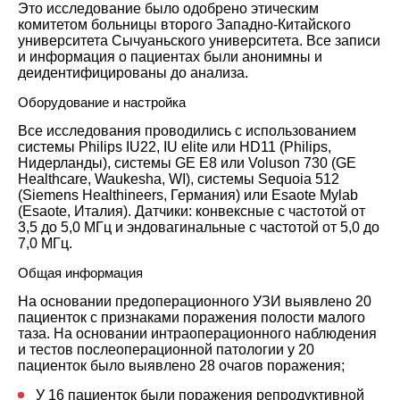
Это исследование было одобрено этическим
комитетом больницы второго Западно-Китайского
университета Сычуаньского университета. Все записи
и информация о пациентах были анонимны и
деидентифицированы до анализа.
Оборудование и настройка
Все исследования проводились с использованием
системы Philips IU22, IU elite или HD11 (Philips,
Нидерланды), системы GE E8 или Voluson 730 (GE
Healthcare, Waukesha, WI), системы Sequoia 512
(Siemens Healthineers, Германия) или Esaote Mylab
(Esaote, Италия). Датчики: конвексные с частотой от
3,5 до 5,0 МГц и эндовагинальные с частотой от 5,0 до
7,0 МГц.
Общая информация
На основании предоперационного УЗИ выявлено 20
пациенток с признаками поражения полости малого
таза. На основании интраоперационного наблюдения
и тестов послеоперационной патологии у 20
пациенток было выявлено 28 очагов поражения;
У 16 пациенток были поражения репродуктивной