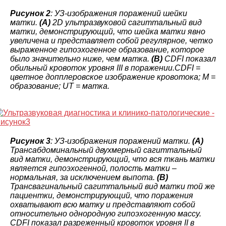
Рисунок 2
: УЗ-изображения поражений шейки
матки.
(A)
2D ультразвуковой сагиттальный вид
матки, демонстрирующий, что шейка матки явно
увеличена и представляет собой регулярное, четко
выраженное гипоэхогенное образование, которое
было значительно ниже, чем матка.
(B)
CDFI показал
обильный кровоток уровня III в поражении.CDFI =
цветное допплеровское изображение кровотока; M =
образование; UT = матка.
Рисунок 3
: УЗ-изображения поражений матки.
(A)
Трансабдоминальный двухмерный сагиттальный
вид матки, демонстрирующий, что вся ткань матки
является гипоэхогенной, полость матки –
нормальная, за исключением выпота.
(B)
Трансвагинальный сагиттальный вид матки той же
пациентки, демонстрирующий, что поражения
охватывают всю матку и представляют собой
относительно однородную гипоэхогенную массу.
CDFI показал разреженный кровоток уровня II в