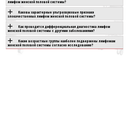
лимфом женской половой системы?
ТЕХНОЛОГИЕЙ
Каковы характерные ультразвуковые признаки
злокачественных лимфом женской половой системы?
Как проводится дифференциальная диагностика лимфом
CANON APLIO
CHISON SONOGO
IO AIR
женской половой системы с другими заболеваниями?
BEYOND
EBIT 90
аказ
Под заказ
Под заказ
Какие возрастные группы наиболее подвержены лимфомам
женской половой системы согласно исследованию?
ее
Подробнее
Подробнее