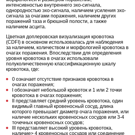
интенсивностью внутреннего эхо-сигнала,
однородностью эхо-сигнала, наличием усиления эхо-
сигнала за очагами поражения, наличием других
поражений таза и брюшной полости, а также
наличием асцита.
Цветная доплеровская визуализация кровотока
(CDFI) в основном использовалась для наблюдения
за наличием, количеством и морфологией кровотока в
очагах поражения. Впоследствии для определения
уровня кровотока в очагах использовали
полуколичественную классификационную шкалу
кровотока, где:
0 означает отсутствие признаков кровотока в
очагах поражения;
I обозначает небольшой кровоток и 1 или 2 точки
кровотока в очагах поражения;
II представляет средний уровень кровотока, один
видимый главный кровеносный сосуд, длина
которого превышает диаметр очага поражения, или
наличие нескольких кровеносных сосудов или 3-4
точечных кровеносных сосудов;
III представляет высокий уровень кровотока,
наличие> 4 кровеносных сосудов или соединение