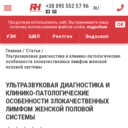
+38
095 552 57 96
RU
UA
Дистрибуция медицинского оборудования
Продолжая использовать сайт, Вы принимаете нашу
OK
политику использования файлов cookie,
подробнее
УЗИ
ШВЛ
Рентген
Эндоскоп
Главная
Статьи
Ультразвуковая диагностика и клинико-патологические
особенности злокачественных лимфом женской
половой системы
УЛЬТРАЗВУКОВАЯ ДИАГНОСТИКА И
КЛИНИКО-ПАТОЛОГИЧЕСКИЕ
ОСОБЕННОСТИ ЗЛОКАЧЕСТВЕННЫХ
ЛИМФОМ ЖЕНСКОЙ ПОЛОВОЙ
СИСТЕМЫ