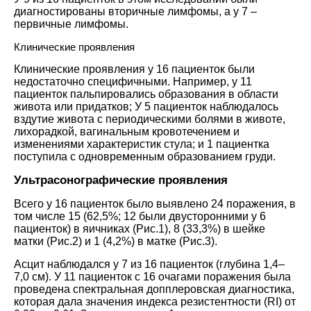
диагностированы вторичные лимфомы, а у 7 –
первичные лимфомы.
Клинические проявления
Клинические проявления у 16 ​​пациенток были
недостаточно специфичными. Например, у 11
пациенток пальпировались образования в области
живота или придатков; У 5 пациенток наблюдалось
вздутие живота с периодическими болями в животе,
лихорадкой, вагинальным кровотечением и
изменениями характеристик стула; и 1 пациентка
поступила с одновременным образованием груди.
Ультрасонографические проявления
Всего у 16 пациенток было выявлено 24 поражения, в
том числе 15 (62,5%; 12 были двусторонними у 6
пациенток) в яичниках (Рис.1), 8 (33,3%) в шейке
матки (Рис.2) и 1 (4,2%) в матке (Рис.3).
Асцит наблюдался у 7 из 16 пациенток (глубина 1,4–
7,0 см). У 11 пациенток с 16 очагами поражения была
проведена спектральная допплеровская диагностика,
которая дала значения индекса резистентности (RI) от