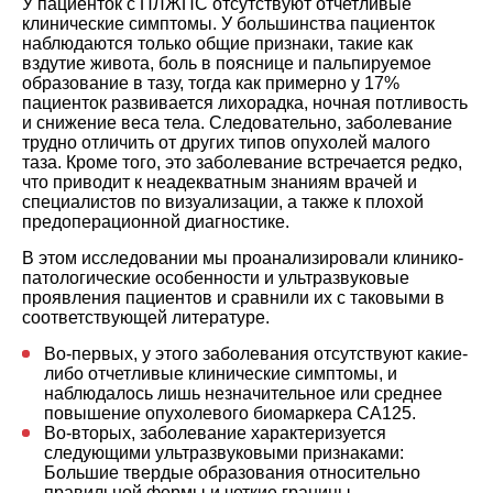
У пациенток с ПЛЖПС отсутствуют отчетливые
клинические симптомы. У большинства пациенток
наблюдаются только общие признаки, такие как
вздутие живота, боль в пояснице и пальпируемое
образование в тазу, тогда как примерно у 17%
пациенток развивается лихорадка, ночная потливость
и снижение веса тела. Следовательно, заболевание
трудно отличить от других типов опухолей малого
таза. Кроме того, это заболевание встречается редко,
что приводит к неадекватным знаниям врачей и
специалистов по визуализации, а также к плохой
предоперационной диагностике.
В этом исследовании мы проанализировали клинико-
патологические особенности и ультразвуковые
проявления пациентов и сравнили их с таковыми в
соответствующей литературе.
Во-первых, у этого заболевания отсутствуют какие-
либо отчетливые клинические симптомы, и
наблюдалось лишь незначительное или среднее
повышение опухолевого биомаркера CA125.
Во-вторых, заболевание характеризуется
следующими ультразвуковыми признаками:
Большие твердые образования относительно
правильной формы и четкие границы,