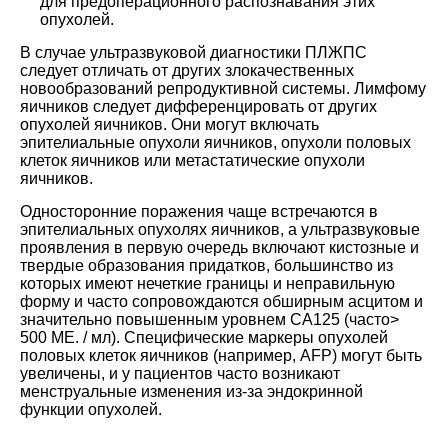
для предоперационного распознавания этих
опухолей.
В случае ультразвуковой диагностики ПЛЖПС
следует отличать от других злокачественных
новообразований репродуктивной системы. Лимфому
яичников следует дифференцировать от других
опухолей яичников. Они могут включать
эпителиальные опухоли яичников, опухоли половых
клеток яичников или метастатические опухоли
яичников.
Односторонние поражения чаще встречаются в
эпителиальных опухолях яичников, а ультразвуковые
проявления в первую очередь включают кистозные и
твердые образования придатков, большинство из
которых имеют нечеткие границы и неправильную
форму и часто сопровождаются обширным асцитом и
значительно повышенным уровнем CA125 (часто>
500 МЕ. / мл). Специфические маркеры опухолей
половых клеток яичников (например, AFP) могут быть
увеличены, и у пациентов часто возникают
менструальные изменения из-за эндокринной
функции опухолей.