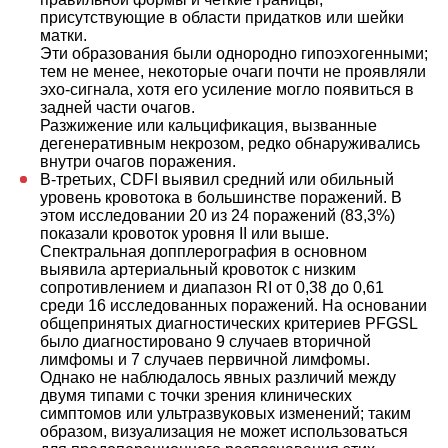
присутствующие в области придатков или шейки
матки.
Эти образования были однородно гипоэхогенными;
тем не менее, некоторые очаги почти не проявляли
эхо-сигнала, хотя его усиление могло появиться в
задней части очагов.
Разжижение или кальцификация, вызванные
дегенеративным некрозом, редко обнаруживались
внутри очагов поражения.
В-третьих, CDFI выявил средний или обильный
уровень кровотока в большинстве поражений. В
этом исследовании 20 из 24 поражений (83,3%)
показали кровоток уровня II или выше.
Спектральная допплерография в основном
выявила артериальный кровоток с низким
сопротивлением и диапазон RI от 0,38 до 0,61
среди 16 исследованных поражений. На основании
общепринятых диагностических критериев PFGSL
было диагностировано 9 случаев вторичной
лимфомы и 7 случаев первичной лимфомы.
Однако не наблюдалось явных различий между
двумя типами с точки зрения клинических
симптомов или ультразвуковых изменений; таким
образом, визуализация не может использоваться