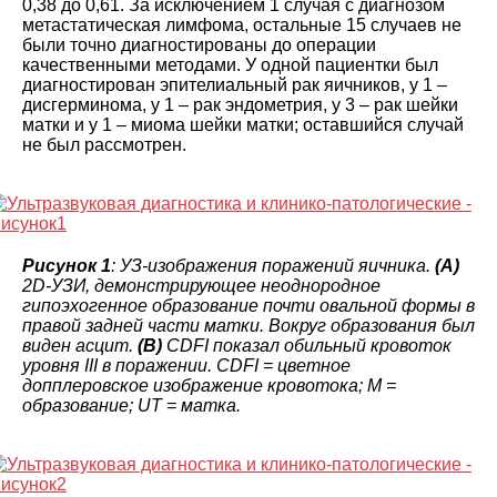
0,38 до 0,61. За исключением 1 случая с диагнозом
метастатическая лимфома, остальные 15 случаев не
были точно диагностированы до операции
качественными методами. У одной пациентки был
диагностирован эпителиальный рак яичников, у 1 –
дисгерминома, у 1 – рак эндометрия, у 3 – рак шейки
матки и у 1 – миома шейки матки; оставшийся случай
не был рассмотрен.
Рисунок 1
: УЗ-изображения поражений яичника.
(A)
2D-УЗИ, демонстрирующее неоднородное
гипоэхогенное образование почти овальной формы в
правой задней части матки. Вокруг образования был
виден асцит.
(B)
CDFI показал обильный кровоток
уровня III в поражении. CDFI = цветное
допплеровское изображение кровотока; M =
образование; UT = матка.