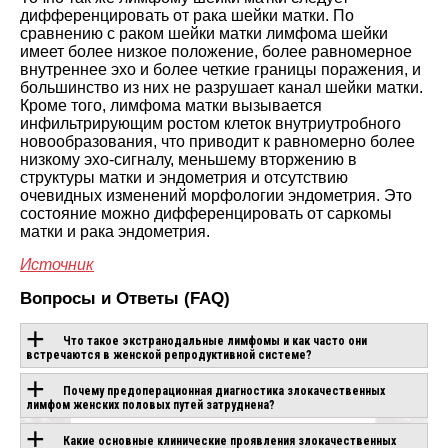
дифференцировать от рака шейки матки. По
сравнению с раком шейки матки лимфома шейки
имеет более низкое положение, более равномерное
внутреннее эхо и более четкие границы поражения, и
большинство из них не разрушает канал шейки матки.
Кроме того, лимфома матки вызывается
инфильтрирующим ростом клеток внутриутробного
новообразования, что приводит к равномерно более
низкому эхо-сигналу, меньшему вторжению в
структуры матки и эндометрия и отсутствию
очевидных изменений морфологии эндометрия. Это
состояние можно дифференцировать от саркомы
матки и рака эндометрия.
Источник
Вопросы и Ответы (FAQ)
Что такое экстранодальные лимфомы и как часто они
встречаются в женской репродуктивной системе?
Почему предоперационная диагностика злокачественных
ОБОРУДОВАНИЕ С
лимфом женских половых путей затруднена?
ЭТОЙ
Какие основные клинические проявления злокачественных