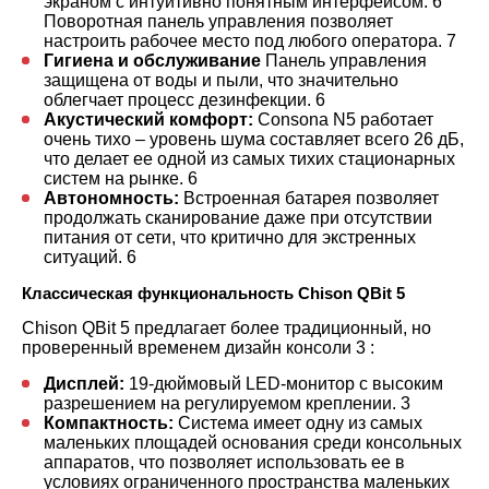
экраном с интуитивно понятным интерфейсом.
6
Поворотная панель управления позволяет
настроить рабочее место под любого оператора.
7
Гигиена и обслуживание
Панель управления
защищена от воды и пыли, что значительно
облегчает процесс дезинфекции.
6
Акустический комфорт:
Consona N5 работает
очень тихо – уровень шума составляет всего 26 дБ,
что делает ее одной из самых тихих стационарных
систем на рынке.
6
Автономность:
Встроенная батарея позволяет
продолжать сканирование даже при отсутствии
питания от сети, что критично для экстренных
ситуаций.
6
Классическая функциональность Chison QBit 5
Chison QBit 5 предлагает более традиционный, но
проверенный временем дизайн консоли
3
:
Дисплей:
19-дюймовый LED-монитор с высоким
разрешением на регулируемом креплении.
3
Компактность:
Система имеет одну из самых
маленьких площадей основания среди консольных
аппаратов, что позволяет использовать ее в
условиях ограниченного пространства маленьких