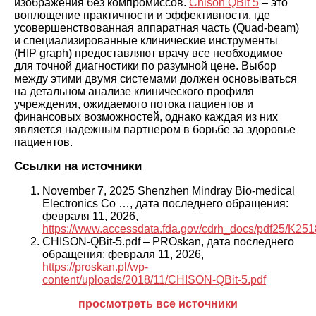
изображения без компромиссов.
Chison QBit 5
– это
воплощение практичности и эффективности, где
усовершенствованная аппаратная часть (Quad-beam)
и специализированные клинические инструменты
(HIP graph) предоставляют врачу все необходимое
для точной диагностики по разумной цене. Выбор
между этими двумя системами должен основываться
на детальном анализе клинического профиля
учреждения, ожидаемого потока пациентов и
финансовых возможностей, однако каждая из них
является надежным партнером в борьбе за здоровье
пациентов.
Ссылки на источники
November 7, 2025 Shenzhen Mindray Bio-medical
Electronics Co …, дата последнего обращения:
февраля 11, 2026,
https://www.accessdata.fda.gov/cdrh_docs/pdf25/K251
CHISON-QBit-5.pdf – PROskan, дата последнего
обращения: февраля 11, 2026,
https://proskan.pl/wp-
content/uploads/2018/11/CHISON-QBit-5.pdf
просмотреть все источники