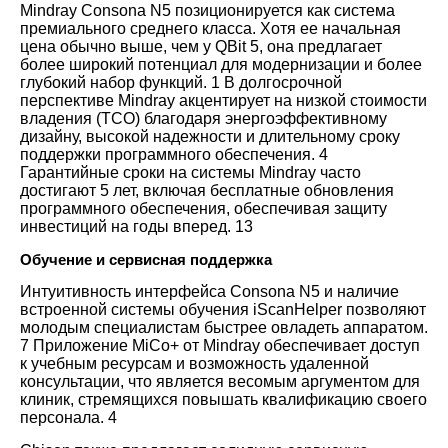
Mindray Consona N5 позиционируется как система
премиального среднего класса. Хотя ее начальная
цена обычно выше, чем у QBit 5, она предлагает
более широкий потенциал для модернизации и более
глубокий набор функций.
1
В долгосрочной
перспективе Mindray акцентирует на низкой стоимости
владения (TCO) благодаря энергоэффективному
дизайну, высокой надежности и длительному сроку
поддержки программного обеспечения.
4
Гарантийные сроки на системы Mindray часто
достигают 5 лет, включая бесплатные обновления
программного обеспечения, обеспечивая защиту
инвестиций на годы вперед.
13
Обучение и сервисная поддержка
Интуитивность интерфейса Consona N5 и наличие
встроенной системы обучения iScanHelper позволяют
молодым специалистам быстрее овладеть аппаратом.
7
Приложение MiCo+ от Mindray обеспечивает доступ
к учебным ресурсам и возможность удаленной
консультации, что является весомым аргументом для
клиник, стремящихся повышать квалификацию своего
персонала.
4