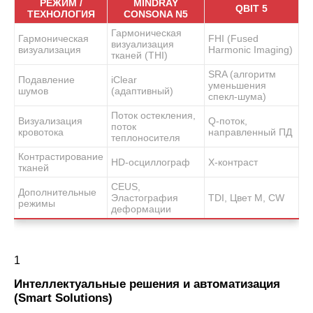
РЕЖИМ /
MINDRAY
QBIT 5
ТЕХНОЛОГИЯ
CONSONA N5
Гармоническая
Гармоническая
FHI (Fused
визуализация
визуализация
Harmonic Imaging)
тканей (THI)
SRA (алгоритм
Подавление
iClear
уменьшения
шумов
(адаптивный)
спекл-шума)
Поток остекления,
Визуализация
Q-поток,
поток
кровотока
направленный ПД
теплоносителя
Контрастирование
HD-осциллограф
X-контраст
тканей
CEUS,
Дополнительные
Эластография
TDI, Цвет M, CW
режимы
деформации
1
Интеллектуальные решения и автоматизация
(Smart Solutions)