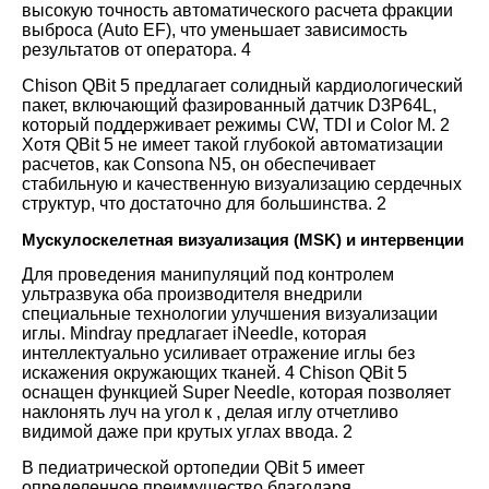
высокую точность автоматического расчета фракции
выброса (Auto EF), что уменьшает зависимость
результатов от оператора.
4
Chison QBit 5 предлагает солидный кардиологический
пакет, включающий фазированный датчик D3P64L,
который поддерживает режимы CW, TDI и Color M.
2
Хотя QBit 5 не имеет такой глубокой автоматизации
расчетов, как Consona N5, он обеспечивает
стабильную и качественную визуализацию сердечных
структур, что достаточно для большинства.
2
Мускулоскелетная визуализация (MSK) и интервенции
Для проведения манипуляций под контролем
ультразвука оба производителя внедрили
специальные технологии улучшения визуализации
иглы. Mindray предлагает iNeedle, которая
интеллектуально усиливает отражение иглы без
искажения окружающих тканей.
4
Chison QBit 5
оснащен функцией Super Needle, которая позволяет
наклонять луч на угол к
, делая иглу отчетливо
видимой даже при крутых углах ввода.
2
В педиатрической ортопедии QBit 5 имеет
определенное преимущество благодаря