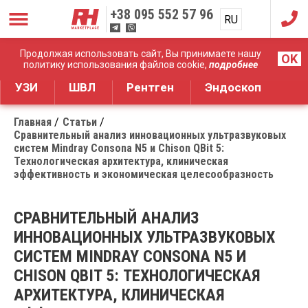
+38
095 552 57 96
RU
UA
Дистрибуция медицинского оборудования
Продолжая использовать сайт, Вы принимаете нашу
OK
политику использования файлов cookie,
подробнее
УЗИ
ШВЛ
Рентген
Эндоскоп
Главная
Статьи
Сравнительный анализ инновационных ультразвуковых
систем Mindray Consona N5 и Chison QBit 5:
Технологическая архитектура, клиническая
эффективность и экономическая целесообразность
СРАВНИТЕЛЬНЫЙ АНАЛИЗ
ИННОВАЦИОННЫХ УЛЬТРАЗВУКОВЫХ
СИСТЕМ MINDRAY CONSONA N5 И
CHISON QBIT 5: ТЕХНОЛОГИЧЕСКАЯ
АРХИТЕКТУРА, КЛИНИЧЕСКАЯ