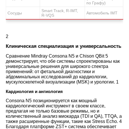
по Графу)
Smart Track, R-IMT,
Сосуды
Автомобиль IMT
R-VQS
2
Клиническая специализация и универсальность
Сравнение Mindray Consona N5 и Chison QBit 5
демонстрирует, что обе системы спроектированы как
универсальные решения для широкого спектра
применений: от фетальной диагностики и
абдоминальных исследований до кардиологии,
мускулоскелетной визуализации (MSK) и урологии.
1
Кардиология и ангиология
Consona N5 позиционируется как мощный
кардиологический инструмент в своем классе,
предлагая не только базовые режимы, но и
количественный анализ миокарда (TDI и QA), TTQA, а
также расширенные функции, такие как Stress Echo.
4
Благодаря платформе ZST+ система обеспечивает