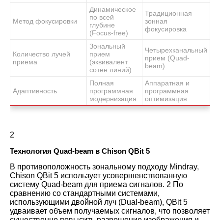
Динамическое
Традиционная
по всей
Метод фокусировки
зонная
глубине
фокусировка
(Focus-free)
Зональный
Четырехканальный
Количество лучей
прием
прием (Quad-
приема
(эквивалент
beam)
сотен линий)
Полная
Аппаратная и
Адаптивность
программная
программная
модернизация
оптимизация
2
Технология Quad-beam в Chison QBit 5
В противоположность зональному подходу Mindray,
Chison QBit 5 использует усовершенствованную
систему Quad-beam для приема сигналов.
2
По
сравнению со стандартными системами,
использующими двойной луч (Dual-beam), QBit 5
удваивает объем получаемых сигналов, что позволяет
существенно повысить разрешение изображения и