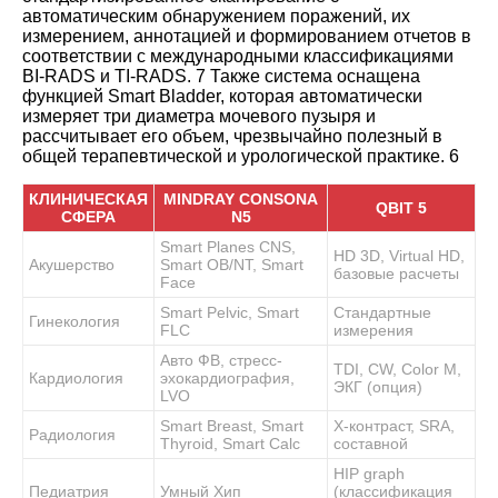
автоматическим обнаружением поражений, их
измерением, аннотацией и формированием отчетов в
соответствии с международными классификациями
BI-RADS и TI-RADS.
7
Также система оснащена
функцией Smart Bladder, которая автоматически
измеряет три диаметра мочевого пузыря и
рассчитывает его объем, чрезвычайно полезный в
общей терапевтической и урологической практике.
6
КЛИНИЧЕСКАЯ
MINDRAY CONSONA
QBIT 5
СФЕРА
N5
Smart Planes CNS,
HD 3D, Virtual HD,
Акушерство
Smart OB/NT, Smart
базовые расчеты
Face
Smart Pelvic, Smart
Стандартные
Гинекология
FLC
измерения
Авто ФВ, стресс-
TDI, CW, Color M,
Кардиология
эхокардиография,
ЭКГ (опция)
LVO
Smart Breast, Smart
X-контраст, SRA,
Радиология
Thyroid, Smart Calc
составной
HIP graph
Педиатрия
Умный Хип
(классификация