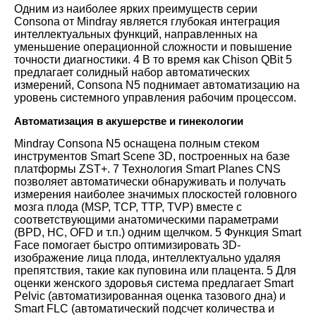
Одним из наиболее ярких преимуществ серии
Consona от Mindray является глубокая интеграция
интеллектуальных функций, направленных на
уменьшение операционной сложности и повышение
точности диагностики.
4
В то время как Chison QBit 5
предлагает солидный набор автоматических
измерений, Consona N5 поднимает автоматизацию на
уровень системного управления рабочим процессом.
Автоматизация в акушерстве и гинекологии
Mindray Consona N5 оснащена полным стеком
инструментов Smart Scene 3D, построенных на базе
платформы ZST+.
7
Технология Smart Planes CNS
позволяет автоматически обнаруживать и получать
измерения наиболее значимых плоскостей головного
мозга плода (MSP, TCP, TTP, TVP) вместе с
соответствующими анатомическими параметрами
(BPD, HC, OFD и т.п.) одним щелчком.
5
Функция Smart
Face помогает быстро оптимизировать 3D-
изображение лица плода, интеллектуально удаляя
препятствия, такие как пуповина или плацента.
5
Для
оценки женского здоровья система предлагает Smart
Pelvic (автоматизированная оценка тазового дна) и
Smart FLC (автоматический подсчет количества и