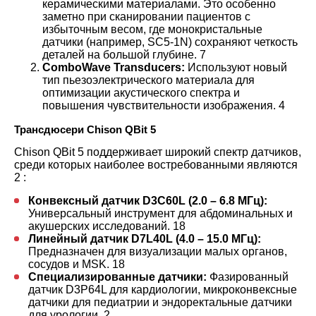
керамическими материалами. Это особенно
заметно при сканировании пациентов с
избыточным весом, где монокристальные
датчики (например, SC5-1N) сохраняют четкость
деталей на большой глубине.
7
ComboWave Transducers:
Используют новый
тип пьезоэлектрического материала для
оптимизации акустического спектра и
повышения чувствительности изображения.
4
Трансдюсери Chison QBit 5
Chison QBit 5 поддерживает широкий спектр датчиков,
среди которых наиболее востребованными являются
2
:
Конвексный датчик D3C60L (2.0 – 6.8 МГц):
Универсальный инструмент для абдоминальных и
акушерских исследований.
18
Линейный датчик D7L40L (4.0 – 15.0 МГц):
Предназначен для визуализации малых органов,
сосудов и MSK.
18
Специализированные датчики:
Фазированный
датчик D3P64L для кардиологии, микроконвексные
датчики для педиатрии и эндоректальные датчики
для урологии.
2