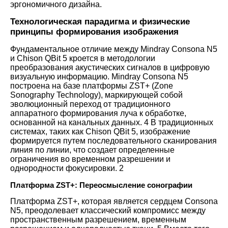
эргономичного дизайна.
Технологическая парадигма и физические
принципы формирования изображения
Фундаментальное отличие между Mindray Consona N5
и Chison QBit 5 кроется в методологии
преобразования акустических сигналов в цифровую
визуальную информацию. Mindray Consona N5
построена на базе платформы ZST+ (Zone
Sonography Technology), маркирующей собой
эволюционный переход от традиционного
аппаратного формирования луча к обработке,
основанной на канальных данных.
4
В традиционных
системах, таких как Chison QBit 5, изображение
формируется путем последовательного сканирования
линия по линии, что создает определенные
ограничения во временном разрешении и
однородности фокусировки.
2
Платформа ZST+: Переосмысление сонографии
Платформа ZST+, которая является сердцем Consona
N5, преодолевает классический компромисс между
пространственным разрешением, временным