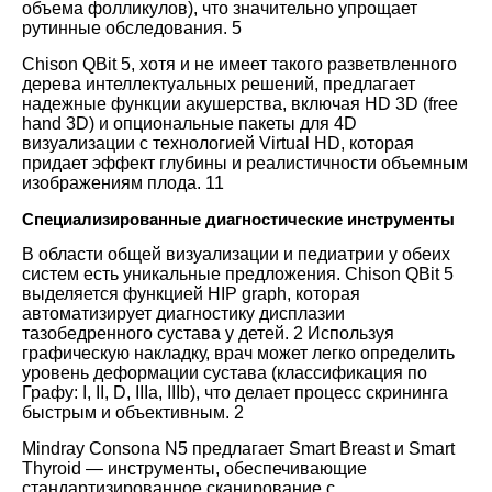
объема фолликулов), что значительно упрощает
рутинные обследования.
5
Chison QBit 5, хотя и не имеет такого разветвленного
дерева интеллектуальных решений, предлагает
надежные функции акушерства, включая HD 3D (free
hand 3D) и опциональные пакеты для 4D
визуализации с технологией Virtual HD, которая
придает эффект глубины и реалистичности объемным
изображениям плода.
11
Специализированные диагностические инструменты
В области общей визуализации и педиатрии у обеих
систем есть уникальные предложения. Chison QBit 5
выделяется функцией HIP graph, которая
автоматизирует диагностику дисплазии
тазобедренного сустава у детей.
2
Используя
графическую накладку, врач может легко определить
уровень деформации сустава (классификация по
Графу: I, II, D, IIIa, IIIb), что делает процесс скрининга
быстрым и объективным.
2
Mindray Consona N5 предлагает Smart Breast и Smart
Thyroid — инструменты, обеспечивающие
стандартизированное сканирование с