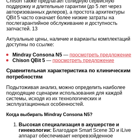
Chison также предлагает солидную сервисную
поддержку и длительные гарантии (до 5 лет через
авторизованных дилеров), а простота архитектуры
QBit 5 часто означает более низкие затраты на
послегарантийное обслуживание и доступность
запчастей.
13
Актуальные цены, наличие и варианты комплектаций
доступны по ссылке:
Mindray Consona N5
—
просмотреть предложение
Chison QBit 5
—
просмотреть предложение
Сравнительная характеристика по клиническим
потребностям
Подытоживая анализ, можно определить наиболее
подходящие сценарии использования для каждой
системы, исходя из их технологических и
эксплуатационных особенностей.
Когда выбирать Mindray Consona N5?
Высокая специализация в акушерстве и
гинекологии:
Благодаря Smart Scene 3D и iLive
аппарат обеспечивает непревзойденное