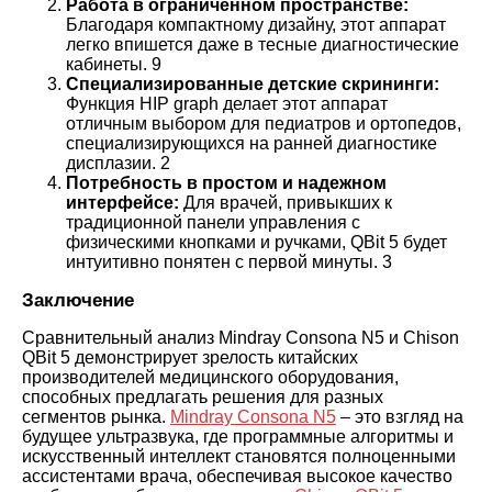
Работа в ограниченном пространстве:
Благодаря компактному дизайну, этот аппарат
легко впишется даже в тесные диагностические
кабинеты.
9
Специализированные детские скрининги:
Функция HIP graph делает этот аппарат
отличным выбором для педиатров и ортопедов,
специализирующихся на ранней диагностике
дисплазии.
2
Потребность в простом и надежном
интерфейсе:
Для врачей, привыкших к
традиционной панели управления с
физическими кнопками и ручками, QBit 5 будет
интуитивно понятен с первой минуты.
3
Заключение
Сравнительный анализ Mindray Consona N5 и Chison
QBit 5 демонстрирует зрелость китайских
производителей медицинского оборудования,
способных предлагать решения для разных
сегментов рынка.
Mindray Consona N5
– это взгляд на
будущее ультразвука, где программные алгоритмы и
искусственный интеллект становятся полноценными
ассистентами врача, обеспечивая высокое качество