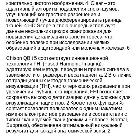
кристально чистого изображения.
4
iClear – это
адаптивный алгоритм подавления спекл-шумов,
улучшающий контрастное разрешение и
позволяющий лучше дифференцировать границы
тканей.
4
HD Scope в свою очередь использует
данные нескольких циклов сканирования для
повышения детализации в зоне интереса, что
особенно полезно при исследовании мелких
образований в щитовидной или молочных железах.
6
Chison QBit 5 соответствует инновационной
технологии FHI (Fused Harmonic Imaging),
адаптирующей методы передачи и приема сигнала в
зависимости от размера и веса пациента.
2
В отличие
от традиционных методов гармонической
визуализации (THI), часто теряющих разрешение при
увеличении глубины сканирования, FHI позволяет
сохранять высокую детализацию даже у сложных для
визуализации пациентов.
2
Кроме того, функция X-
contrast позволяет пользователю одним нажатием
изменять контрастное разрешение в соответствии с
типом сканируемой ткани (режимы Enhance, Normal,
Suppress), обеспечивая оптимальный визуальный
результат для каждой анатомической зоны.
2