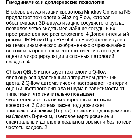
Гемодинамика и доплеровские технологии
В сфере визуализации кровотока Mindray Consona N5
предлагает технологию Glazing Flow, которая
обеспечивает 3D-визуализацию сосудистого русла,
позволяя четко видеть мельчайшие сосуды и их
пространственное расположение.
4
Дополнительный
режим HR Flow (High Resolution Flow) фокусируется
на гемодинамических изображениях с чрезвычайно
высоким разрешением, что критически важно для
оценки микроциркуляции и сложных патологий
сосудов.
4
Chison QBit 5 использует технологию Q-flow,
являющуюся адаптивным алгоритмом детекции
цвета.
2
Q-flow автоматически настраивает критерии
оценки цветового сигнала и шума в зависимости от
типа ткани, что значительно повышает
чувствительность к низкоскоростным потокам
кровотока.
3
Система также поддерживает
триплексный режим (Triplex), позволяя одновременно
наблюдать B-режим, цветовое картирование и
спектральный доплер в реальном времени без потери
частоты кадров.
2