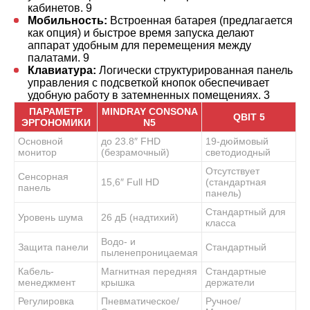
кабинетов.
9
Мобильность:
Встроенная батарея (предлагается
как опция) и быстрое время запуска делают
аппарат удобным для перемещения между
палатами.
9
Клавиатура:
Логически структурированная панель
управления с подсветкой кнопок обеспечивает
удобную работу в затемненных помещениях.
3
ПАРАМЕТР
MINDRAY CONSONA
QBIT 5
ЭРГОНОМИКИ
N5
Основной
до 23.8″ FHD
19-дюймовый
монитор
(безрамочный)
светодиодный
Отсутствует
Сенсорная
15,6″ Full HD
(стандартная
панель
панель)
Стандартный для
Уровень шума
26 дБ (надтихий)
класса
Водо- и
Защита панели
Стандартный
пыленепроницаемая
Кабель-
Магнитная передняя
Стандартные
менеджмент
крышка
держатели
Регулировка
Пневматическое/
Ручное/