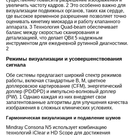
увеличить частоту кадров.
2
Это особенно важно для
визуализации подвижных органов, таких как сердце,
где высокое временное разрешение позволяет точно
оценивать кинетику миокарда и работу клапанного
аппарата.
3
Технология Quad-beam обеспечивает
баланс между скоростью сканирования и
детализацией, что делает QBit 5 надежным
инструментом для ежедневной рутинной диагностики.
2
Режимы визуализации и усовершенствования
сигнала
Обе системы предлагают широкий спектр режимов
работы, включая стандартные B, M, цветное
доплеровское картирование (CFM), энергетический
доплер (PD/DPD) и импульсно-волновый доплер
(PW).
1
Однако каждая из них внедряет свои
запатентованные алгоритмы для улучшения качества
изображения в сложных клинических условиях.
Гармоническая визуализация и подавление шумов
Mindray Consona N5 использует комбинацию
технологий iClear и HD Scope для достижения