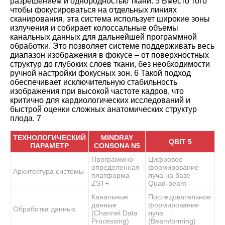
разрешением и однородностью ткани.
5
Вместо того
чтобы фокусироваться на отдельных линиях
сканирования, эта система использует широкие зоны
излучения и собирает колоссальные объемы
канальных данных для дальнейшей программной
обработки. Это позволяет системе поддерживать весь
диапазон изображения в фокусе – от поверхностных
структур до глубоких слоев ткани, без необходимости
ручной настройки фокусных зон.
6
Такой подход
обеспечивает исключительную стабильность
изображения при высокой частоте кадров, что
критично для кардиологических исследований и
быстрой оценки сложных анатомических структур
плода.
7
ТЕХНОЛОГИЧЕСКИЙ
MINDRAY
QBIT 5
ПАРАМЕТР
CONSONA N5
Программно-
Цифровое
определенная
формирование
Архитектура системы
платформа
луча на базе
ZST+
Quad-beam
Канальные
Последовательное
данные
формирование
Обработка данных
(Channel Data
луча
Processing)
(Beamforming)