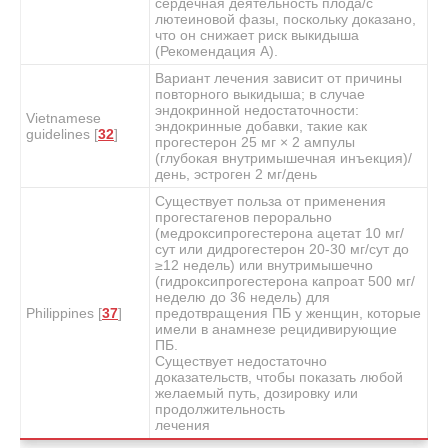
сердечная деятельность плода/с
лютеиновой фазы, поскольку доказано,
что он снижает риск выкидыша
(Рекомендация А).
Вариант лечения зависит от причины
повторного выкидыша; в случае
эндокринной недостаточности:
Vietnamese
эндокринные добавки, такие как
guidelines [
32
]
прогестерон 25 мг × 2 ампулы
(глубокая внутримышечная инъекция)/
день, эстроген 2 мг/день
Существует польза от применения
прогестагенов перорально
(медроксипрогестерона ацетат 10 мг/
сут или дидрогестерон 20-30 мг/сут до
≥12 недель) или внутримышечно
(гидроксипрогестерона капроат 500 мг/
неделю до 36 недель) для
Philippines [
37
]
предотвращения ПБ у женщин, которые
имели в анамнезе рецидивирующие
ПБ.
Существует недостаточно
доказательств, чтобы показать любой
желаемый путь, дозировку или
продолжительность
лечения