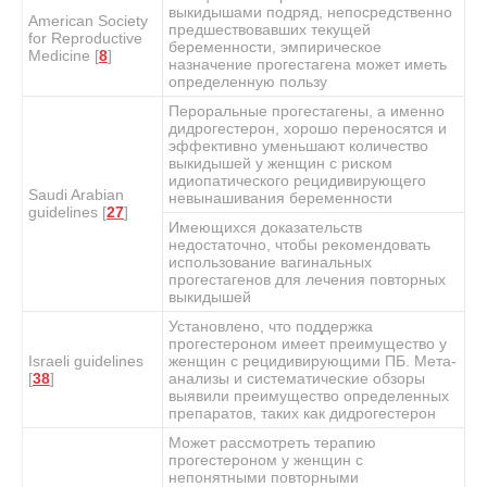
выкидышами подряд, непосредственно
American Society
предшествовавших текущей
for Reproductive
беременности, эмпирическое
Medicine [
8
]
назначение прогестагена может иметь
определенную пользу
Пероральные прогестагены, а именно
дидрогестерон, хорошо переносятся и
эффективно уменьшают количество
выкидышей у женщин с риском
идиопатического рецидивирующего
Saudi Arabian
невынашивания беременности
guidelines [
27
]
Имеющихся доказательств
недостаточно, чтобы рекомендовать
использование вагинальных
прогестагенов для лечения повторных
выкидышей
Установлено, что поддержка
прогестероном имеет преимущество у
Israeli guidelines
женщин с рецидивирующими ПБ. Мета-
[
38
]
анализы и систематические обзоры
выявили преимущество определенных
препаратов, таких как дидрогестерон
Может рассмотреть терапию
прогестероном у женщин с
непонятными повторными