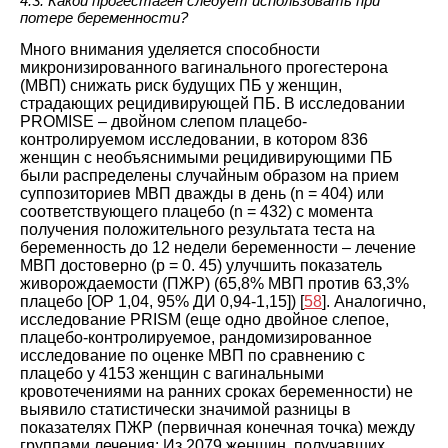
4.3. Какой прогестаген следует использовать при
потере беременности?
Много внимания уделяется способности
микронизированного вагинального прогестерона
(МВП) снижать риск будущих ПБ у женщин,
страдающих рецидивирующей ПБ. В исследовании
PROMISE – двойном слепом плацебо-
контролируемом исследовании, в котором 836
женщин с необъяснимыми рецидивирующими ПБ
были распределены случайным образом на прием
суппозиториев МВП дважды в день (n = 404) или
соответствующего плацебо (n = 432) с момента
получения положительного результата теста на
беременность до 12 недели беременности – лечение
МВП достоверно (p = 0. 45) улучшить показатель
живорождаемости (ПЖР) (65,8% МВП против 63,3%
плацебо [ОР 1,04, 95% ДИ 0,94-1,15]) [
58
]. Аналогично,
исследование PRISM (еще одно двойное слепое,
плацебо-контролируемое, рандомизированное
исследование по оценке МВП по сравнению с
плацебо у 4153 женщин с вагинальными
кровотечениями на ранних сроках беременности) не
выявило статистически значимой разницы в
показателях ПЖР (первичная конечная точка) между
группами лечения: Из 2079 женщин, получавших