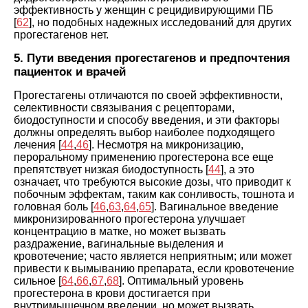
эффективность у женщин с рецидивирующими ПБ
[
62
], но подобных надежных исследований для других
прогестагенов нет.
5. Пути введения прогестагенов и предпочтения
пациенток и врачей
Прогестагены отличаются по своей эффективности,
селективности связывания с рецепторами,
биодоступности и способу введения, и эти факторы
должны определять выбор наиболее подходящего
лечения [
44
,
46
]. Несмотря на микронизацию,
пероральному применению прогестерона все еще
препятствует низкая биодоступность [
44
], а это
означает, что требуются высокие дозы, что приводит к
побочным эффектам, таким как сонливость, тошнота и
головная боль [
46
,
63
,
64
,
65
]. Вагинальное введение
микронизированного прогестерона улучшает
концентрацию в матке, но может вызвать
раздражение, вагинальные выделения и
кровотечение; часто является неприятным; или может
привести к вымыванию препарата, если кровотечение
сильное [
64
,
66
,
67
,
68
]. Оптимальный уровень
прогестерона в крови достигается при
внутримышечном введении, но может вызвать