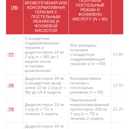
ПОЛУЧАЛИ
КРОВОТЕЧЕНИЯ ИЛИ
ПОСТЕЛЬНЫЙ
[
76
]
КОНСЕРВАТИВНАЯ
РЕЖИМ И
ТЕРАПИЯ С
ФОЛИЕВУЮ
ПОСТЕЛЬНЫМ
КИСЛОТУ (N = 80)
РЕЖИМОМ И
ФОЛИЕВОЙ
КИСЛОТОЙ
Стандартная
поддерживающая
Все женщины
терапия и
получали
дидрогестерон 10 мг
[
77
]
стандартную
17.5%
2 р/д (n = 86) до 1
поддерживающую
недели после
терапию
a
(n = 60)
остановки
кровотечения
Дидрогестерон 40 мг
Консервативное
(стандартная доза),
лечение с
[
78
]
12.5%
затем 10 мг 2 р/д (n =
постельным
96) до 16-й недели
режимом (n = 95)
Пероральный
Дидрогестерон 10 мг
микронизированный
[
79
]
2 р/д (n = 71) в
прогестерон 200 мг
15.2%
течение 2 недель
2 р/д (n = 70) в
течение 2 недель
Дидрогестерон 40 мг