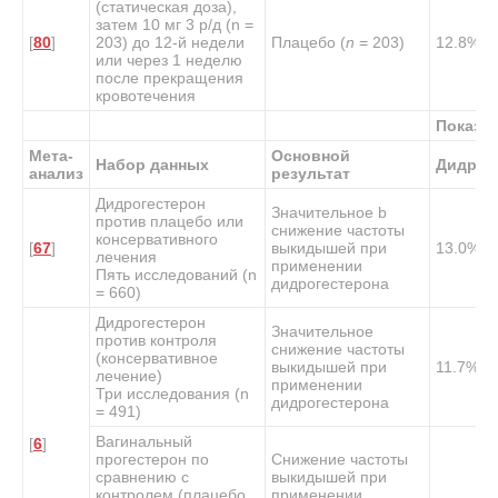
(статическая доза),
затем 10 мг 3 р/д (n =
[
80
]
203) до 12-й недели
Плацебо (
n
= 203)
12.8%
или через 1 неделю
после прекращения
кровотечения
Показа
Мета-
Основной
Набор данных
Дидрог
анализ
результат
Дидрогестерон
Значительное
b
против плацебо или
снижение частоты
консервативного
[
67
]
выкидышей при
13.0%
лечения
применении
Пять исследований (n
дидрогестерона
= 660)
Дидрогестерон
Значительное
против контроля
снижение частоты
(консервативное
выкидышей при
11.7%
лечение)
применении
Три исследования (n
дидрогестерона
= 491)
Вагинальный
[
6
]
прогестерон по
Снижение частоты
сравнению с
выкидышей при
контролем (плацебо
применении