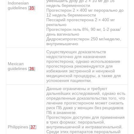
уменьшить дозу до 2 × 10 мг до 16
Indonesian
недель беременности
guidelines [
35
]
Прогестерон 2 × 400 мг перорально до
12 недель беременности
Пессарий прогестерона 2 × 400 мг
ректально
Прогестерон гель 8%, 90 мг, 1-2 раза/
день вагинально
Дидроксипрогестерон 250 мг/неделю,
внутримышечно
Существующих доказательств
недостаточно для назначения
прогестерона; однако использование
Mexican
прогестерона рекомендуется для
guidelines [
36
]
избежания экстренной и ненужной
медицинской процедуры, а также для
успокоения пациентки.
Данные ограничены и требуют
дальнейших исследований, однако есть
определенные доказательства того, что
лечение прогестероном может снизить
риск ПБ даже у женщин без рецидивов
ПБ в анамнезе.
Прогестерон доступен для применения
в трех формах: пероральной,
Philippines [
37
]
внутримышечной и интравагинальной.
Среди этих препаратов пероральный