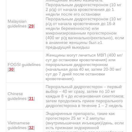
Пероральным дидрогестероном (10 мг
2 р/д) от начала кровотечения до 1
недели после его остановки
Пероральным дидрогестероном (10 мг
Malaysian
р/д от начала кровотечения до 16-й
guidelines [
29
]
недели беременности) или
микронизированным прогестероном
(400 мг р/д вагинально/ректально), если
в анамнезе женщины был ≥1
предыдущий выкидыш
Женщины могут лечиться МВП (400 мг/
сут до остановки кровотечения) или
FOGSI guidelines
пероральным дидрогестероном
[
30
]
(начальная доза 40 мг, затем 20-30 мг/
сут до 7 дней после остановки
кровотечения).
Пероральный дидрогестерон – первый
выбор – 40 мг сразу, затем по 10 мг
Chinese
каждые 8 ч до исчезновения симптомов;
guidelines [
31
]
затем продолжать прием перорального
дидрогестерона в течение 1 – 2 недель
Эндокринные препараты, такие как
прогестерон 25 мг × 2 ампулы
Vietnamese
(внутримышечная инъекция)/день, если
guidelines [
32
]
есть признаки эндокринной