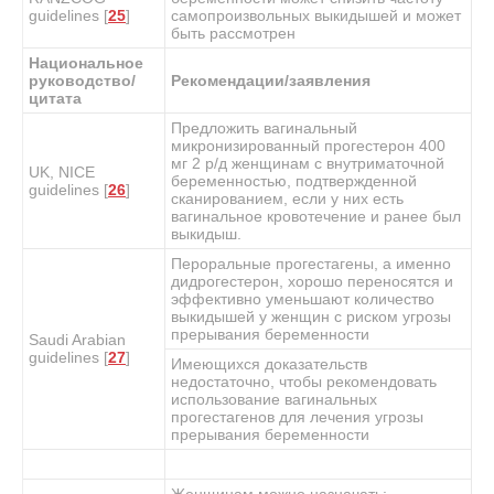
guidelines [
25
]
самопроизвольных выкидышей и может
быть рассмотрен
Национальное
руководство/
Рекомендации/заявления
цитата
Предложить вагинальный
микронизированный прогестерон 400
мг 2 р/д женщинам с внутриматочной
UK, NICE
беременностью, подтвержденной
guidelines [
26
]
сканированием, если у них есть
вагинальное кровотечение и ранее был
выкидыш.
Пероральные прогестагены, а именно
дидрогестерон, хорошо переносятся и
эффективно уменьшают количество
выкидышей у женщин с риском угрозы
прерывания беременности
Saudi Arabian
guidelines [
27
]
Имеющихся доказательств
недостаточно, чтобы рекомендовать
использование вагинальных
прогестагенов для лечения угрозы
прерывания беременности
Женщинам можно назначать: