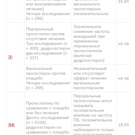
15.4%
или консервативное
вагинального
лечение)
прогестерона
Четыре исследования
(незначительное)
(n = 286)
Значительное
Пероральный
снижение частоты
прогестаген против
выкидышей при
отсутствия лечения
применении
Три исследования (n
не прим
пероральных
= 408); дидрогестерон
прогестагенов
два исследования (n
(включая
[
3
]
= 337)
дидрогестерон)
Вагинальный
Незначительный
прогестерон против
или отсутствует
плацебо
эффект лечения
не прим
Четыре исследования
вагинальным
(n = 288)
прогестероном
Пероральные
прогестагены могут
Прогестагены по
оказывать
сравнению с плацебо
положительное
или без лечения
влияние на частоту
Десять исследований
ПБ: положительное
(n = 5104);
[
54
]
влияние
18.5%
дидрогестерон по
наблюдается только
сравнению с плацебо
при использовании