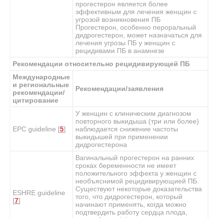
прогестерон является более
эффективным для лечения женщин с
угрозой возникновения ПБ
Прогестерон, особенно пероральный
дидрогестерон, может назначаться для
лечения угрозы ПБ у женщин с
рецидивами ПБ в анамнезе
Рекомендации относительно рецидивирующей ПБ
Международные
и региональные
Рекомендации/заявления
рекомендации/
цитирование
У женщин с клиническим диагнозом
повторного выкидыша (три или более)
EPC guideline [
5
]
наблюдается снижение частоты
выкидышей при применении
дидрогестерона
Вагинальный прогестерон на ранних
сроках беременности не имеет
положительного эффекта у женщин с
необъяснимой рецидивирующией ПБ.
Существуют некоторые доказательства
ESHRE guideline
того, что дидрогестерон, который
[
7
]
начинают применять, когда можно
подтвердить работу сердца плода,