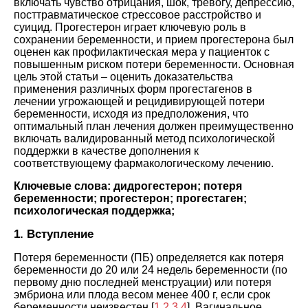
включать чувство отрицания, шок, тревогу, депрессию,
посттравматическое стрессовое расстройство и
суицид. Прогестерон играет ключевую роль в
сохранении беременности, и прием прогестерона был
оценен как профилактическая мера у пациенток с
повышенным риском потери беременности. Основная
цель этой статьи – оценить доказательства
применения различных форм прогестагенов в
лечении угрожающей и рецидивирующей потери
беременности, исходя из предположения, что
оптимальный план лечения должен преимущественно
включать валидированный метод психологической
поддержки в качестве дополнения к
соответствующему фармакологическому лечению.
Ключевые слова:
дидрогестерон; потеря
беременности; прогестерон; прогестаген;
психологическая поддержка;
1. Вступление
Потеря беременности (ПБ) определяется как потеря
беременности до 20 или 24 недель беременности (по
первому дню последней менструации) или потеря
эмбриона или плода весом менее 400 г, если срок
беременности неизвестен [
1
,
2
,
3
,
4
]. Вагинальное