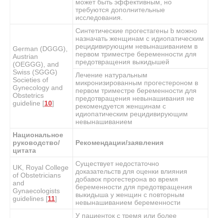
может быть эффективным, но
требуются дополнительные
исследования.
Синтетические прогестагены
b
можно
назначать женщинам с идиопатическим
рецидивирующим невынашиванием в
German (DGGG),
первом триместре беременности для
Austrian
предотвращения выкидышей
(OEGGG), and
Swiss (SGGG)
Лечение натуральным
Societies of
микронизированным прогестероном в
Gynecology and
первом триместре беременности для
Obstetrics
предотвращения невынашивания не
guideline [
10
]
рекомендуется женщинам с
идиопатическим рецидивирующим
невынашиванием
Национальное
руководство/
Рекомендации/заявления
цитата
Существует недостаточно
UK, Royal College
доказательств для оценки влияния
of Obstetricians
добавок прогестерона во время
and
беременности для предотвращения
Gynaecologists
выкидыша у женщин с повторным
guidelines [
11
]
невынашиванием беременности
У пациенток с тремя или более