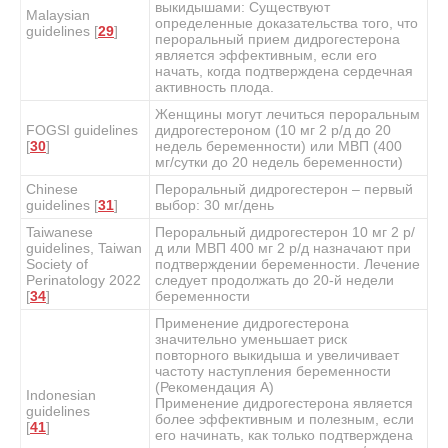
выкидышами: Существуют
Malaysian
определенные доказательства того, что
guidelines [
29
]
пероральный прием дидрогестерона
является эффективным, если его
начать, когда подтверждена сердечная
активность плода.
Женщины могут лечиться пероральным
FOGSI guidelines
дидрогестероном (10 мг 2 р/д до 20
[
30
]
недель беременности) или МВП (400
мг/сутки до 20 недель беременности)
Chinese
Пероральный дидрогестерон – первый
guidelines [
31
]
выбор: 30 мг/день
Taiwanese
Пероральный дидрогестерон 10 мг 2 р/
guidelines, Taiwan
д или МВП 400 мг 2 р/д назначают при
Society of
подтверждении беременности. Лечение
Perinatology 2022
следует продолжать до 20-й недели
[
34
]
беременности
Применение дидрогестерона
значительно уменьшает риск
повторного выкидыша и увеличивает
частоту наступления беременности
(Рекомендация А)
Indonesian
Применение дидрогестерона является
guidelines
более эффективным и полезным, если
[
41
]
его начинать, как только подтверждена