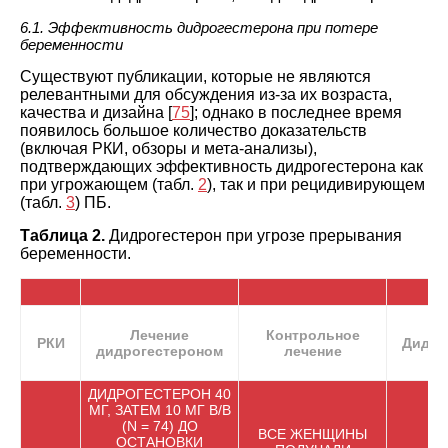
6.1. Эффективность дидрогестерона при потере
беременности
Существуют публикации, которые не являются
релевантными для обсуждения из-за их возраста,
качества и дизайна [
75
]; однако в последнее время
появилось большое количество доказательств
(включая РКИ, обзоры и мета-анализы),
подтверждающих эффективность дидрогестерона как
при угрожающем (табл.
2
), так и при рецидивирующем
(табл.
3
) ПБ.
Таблица 2.
Дидрогестерон при угрозе прерывания
беременности.
Лечение
Контрольное
РКИ
Дидро
дидрогестероном
лечение
ДИДРОГЕСТЕРОН 40
МГ, ЗАТЕМ 10 МГ В/В
(N = 74) ДО
ВСЕ ЖЕНЩИНЫ
ОСТАНОВКИ