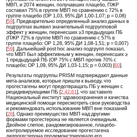
МВП, и 2074 женщин, получавших плацебо, ПЖР
составил 75% в группе МВП по сравнению с 72% в
группе плацебо (ОР 1,03, 95% ДИ 1,00-1,07; p = 0,08)
[
59
]. Предварительно определенный анализ данных в
подгруппах выявил значительный подгрупповой
эффект у женщин, перенесших ≥3 предыдущих ПБ
(ПЖР 72% в группе МВП по сравнению с 57% в
группе плацебо: ОР 1,28, 95% ДИ 1,08-1,51; р = 0,007)
[
59
]. Дальнейший post hoc анализ подгрупп показал,
что МВП был эффективным у женщин, перенесших ≥
1 предыдущей ПБ (ОР 75% с МВП против 70% с
плацебо; ОР 1,09, 95% ДИ 1,03-1,15; p = 0,003) [
60
].
Результаты подгруппы PRISM подтверждают данные
мета-анализов, которые пришли к выводу, что
прогестагены могут предотвращать ПБ у женщин с
рецидивирующими ПБ [
2
,
42
,
61
], что заставило
Национальный институт здравоохранения и качества
медицинской помощи пересмотреть свои руководства
и рекомендовать использование МВП вне показаний
[
26
]. Однако преимущество МВП над другими
формами прогестерона не является очевидным.
Двойное слепое, рандомизированное, плацебо-
контролируемое исследование прогестагена
дидрогестерона продемонстрировало его