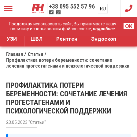
+38
095 552 57 96
RU
UA
Дистрибуция медицинского оборудования
Продолжая использовать сайт, Вы принимаете нашу
OK
политику использования файлов cookie,
подробнее
УЗИ
ШВЛ
Рентген
Эндоскоп
Главная
Статьи
Профилактика потери беременности: сочетание
лечения прогестагенами и психологической поддержки
ПРОФИЛАКТИКА ПОТЕРИ
БЕРЕМЕННОСТИ: СОЧЕТАНИЕ ЛЕЧЕНИЯ
ПРОГЕСТАГЕНАМИ И
ПСИХОЛОГИЧЕСКОЙ ПОДДЕРЖКИ
23.05.2023 "Статьи"