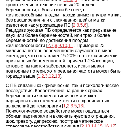
кровотечение в течение первых 20 недель
беременности, с болью или без нее, с
жизнеспособным плодом, находящимся внутри матки,
без расширения или сглаживания шейки матки,
известное как угрожающее ПБ [
2
,
3
,
5
,
6
].
Рецидивирующая ПБ определяется как прерывание
двух или более беременностей, или трех и более
беременностей до достижения плодом
жизнеспособности [
2
,
7
,
8
,
9
,
10
,
11
]. Примерно 23
миллиона потерь беременности случаются в мире
ежегодно, что составляет 15-20% от всех клинически
признанных беременностей, причем 1-2% женщин,
которые пытаются забеременеть, испытывают
повторные потери, хотя реальная частота может быть
гораздо выше [
1
,
2
,
3
,
12
,
13
].
С ПБ связаны как физические, так и психологические
последствия. Кровотечение на ранних сроках
беременности является типичным и может
варьировать по степени тяжести от кровянистых
выделений до геморрагии [
1
,
2
,
3
,
5
,
13
].
Психологическое воздействие может ощущаться
обоими партнерами и включать чувство отрицания,
шок, тревогу, депрессию, посттравматическое
стрессовое расстройство и суицид [
2
,
13
,
14
,
15
,
16
,
17
].