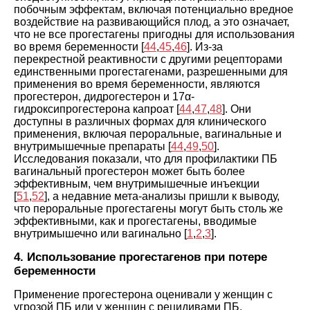
побочным эффектам, включая потенциально вредное
воздействие на развивающийся плод, а это означает,
что не все прогестагены пригодны для использования
во время беременности [
44
,
45
,
46
]. Из-за
перекрестной реактивности с другими рецепторами
единственными прогестагенами, разрешенными для
применения во время беременности, являются
прогестерон, дидрогестерон и 17α-
гидроксипрогестерона капроат [
44
,
47
,
48
]. Они
доступны в различных формах для клинического
применения, включая пероральные, вагинальные и
внутримышечные препараты [
44
,
49
,
50
].
Исследования показали, что для профилактики ПБ
вагинальный прогестерон может быть более
эффективным, чем внутримышечные инъекции
[
51
,
52
], а недавние мета-анализы пришли к выводу,
что пероральные прогестагены могут быть столь же
эффективными, как и прогестагены, вводимые
внутримышечно или вагинально [
1
,
2
,
3
].
4. Использование прогестагенов при потере
беременности
Применение прогестерона оценивали у женщин с
угрозой ПБ или у женщин с рецидивами ПБ.