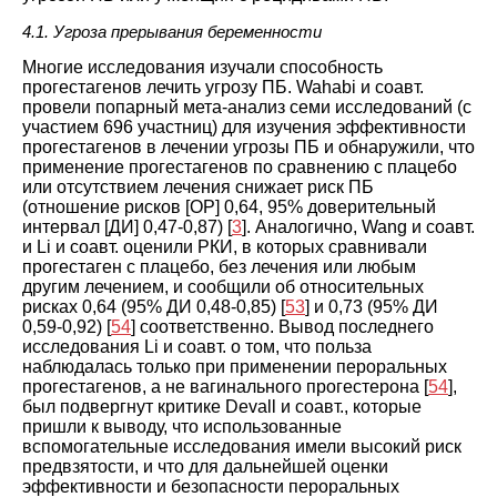
4.1. Угроза прерывания беременности
Многие исследования изучали способность
прогестагенов лечить угрозу ПБ. Wahabi и соавт.
провели попарный мета-анализ семи исследований (с
участием 696 участниц) для изучения эффективности
прогестагенов в лечении угрозы ПБ и обнаружили, что
применение прогестагенов по сравнению с плацебо
или отсутствием лечения снижает риск ПБ
(отношение рисков [ОР] 0,64, 95% доверительный
интервал [ДИ] 0,47-0,87) [
3
]. Аналогично, Wang и соавт.
и Li и соавт. оценили РКИ, в которых сравнивали
прогестаген с плацебо, без лечения или любым
другим лечением, и сообщили об относительных
рисках 0,64 (95% ДИ 0,48-0,85) [
53
] и 0,73 (95% ДИ
0,59-0,92) [
54
] соответственно. Вывод последнего
исследования Li и соавт. о том, что польза
наблюдалась только при применении пероральных
прогестагенов, а не вагинального прогестерона [
54
],
был подвергнут критике Devall и соавт., которые
пришли к выводу, что использованные
вспомогательные исследования имели высокий риск
предвзятости, и что для дальнейшей оценки
эффективности и безопасности пероральных