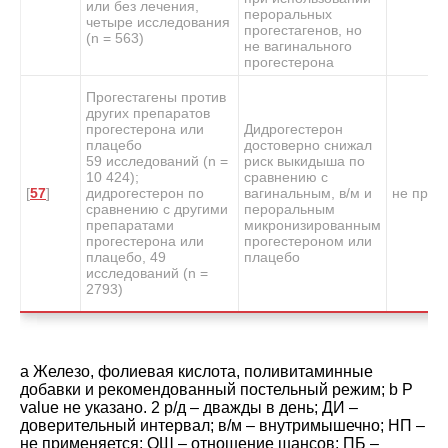
или без лечения,
пероральных
четыре исследования
прогестагенов, но
(n = 563)
не вагинального
прогестерона
Прогестагены против
других препаратов
прогестерона или
Дидрогестерон
плацебо
достоверно снижал
59 исследований (n =
риск выкидыша по
10 424);
сравнению с
[
57
]
дидрогестерон по
вагинальным, в/м и
не прим
сравнению с другими
пероральным
препаратами
микронизированным
прогестерона или
прогестероном или
плацебо, 49
плацебо
исследований (n =
2793)
a
Железо, фолиевая кислота, поливитаминные
добавки и рекомендованный постельный режим;
b
P
value не указано. 2 р/д – дважды в день; ДИ –
доверительный интервал; в/м – внутримышечно; НП –
не применяется; ОШ – отношение шансов; ПБ –