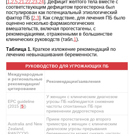
[
1
,
2
,
5
,
21
,
22
,
23
,
24
]. Дефицит желтого тела вместе с
соответствующим дефицитом прогестерона был
постулирован как потенциальный этиологический
фактор ПБ [
2
,
3
]. Как следствие, для лечения ПБ было
оценено несколько фармакологических
вмешательств, включая прогестагены, с
рекомендациями, отраженными в большинстве
клинических руководств (табл.
1
).
Таблица 1.
Краткое изложение рекомендаций по
лечению невынашивания беременности.
РУКОВОДСТВО ДЛЯ УГРОЖАЮЩИХ ПБ
Международные
и региональные
Рекомендации/заявления
рекомендации/
цитирование
У женщин с клиническим диагнозом
EPC guideline
угрозы ПБ наблюдается снижение
(2015 [
5
])
частоты спонтанных ПБ при
применении дидрогестерона
Прием прогестагенов до второго
Australia and New
триместра у женщин с клиническим
Zealand,
диагнозом угрозы прерывания
RANZCOG
беременности может снизить частоту