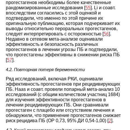
прогестагенов необходимы более качественные
рандомизированные исследования [
55
]. Li и соавт.
впоследствии согласились с этой оценкой и
подтвердили, что именно по этой причине их
оригинальную публикацию, которая подчеркивает их
выводы относительно пероральных прогестагенов,
следует интерпретировать с осторожностью [
56
].
Недавно в сетевом мета-анализе оценивали
эффективность и безопасность различных
прогестагенов в лечении угрозы ПБ и подтвердили,
что прогестагены эффективны в снижении риска ПБ
[
57
].
4.2. Повторная потеря беременности
Ряд исследований, включая РКИ, оценивали
эффективность прогестагенов при рецидивирующих
ПБ. Haas и соавт. провели попарный мета-анализ 10
исследований (с общим количеством участниц 1684)
для изучения эффективности прогестагенов в
лечении рецидивирующих ПБ. Они сравнивали
прогестаген с плацебо или отсутствием лечения и
обнаружили, что применение прогестагенов снижает
риск рецидива ПБ (ОР 0,73, 95% ДИ 0,54-1,00) [
2
].