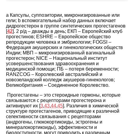
a
Капсулы, суппозитории, микронизированные или
гели;
b
вспомогательный набор данных включает
дидрогестерон в группе синтетических прогестагенов
[
42
]. 2 р/д – дважды в день; EКП – Европейский клуб
прогестинов; ESHRE – Европейское общество
репродукции человека и эмбриологии; FOGSI –
Федерация акушерских и гинекологических обществ
Индии; МВП – микронизированный вагинальный
прогестерон; NICE – Национальный институт
усовершенствования здравоохранения и
медицинской помощи; ПБ – потеря беременности;
RANZCOG – Королевский австралийский и
новозеландский колледж акушеров-гинекологов;
Великобритания – Соединенное Королевство.
Прогестагены – это стероидные гормоны, которые
связываются с рецепторами прогестерона и
активируют их [
3
,
43
,
44
,
45
]. Различия в химической
структуре прогестагенов, приводящие к различной
селективности связывания с рецепторами
(андрогены, глюкокортикоиды, эстрогены и
минералокортикоиды), эффективности и
биодоступности, могут приводить к различным