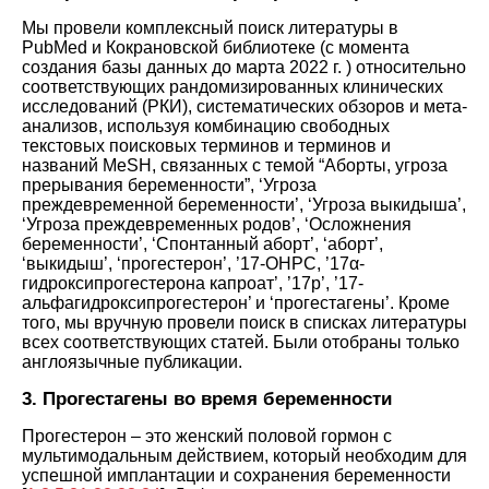
Мы провели комплексный поиск литературы в
PubMed и Кокрановской библиотеке (с момента
создания базы данных до марта 2022 г. ) относительно
соответствующих рандомизированных клинических
исследований (РКИ), систематических обзоров и мета-
анализов, используя комбинацию свободных
текстовых поисковых терминов и терминов и
названий MeSH, связанных с темой “Аборты, угроза
прерывания беременности”, ‘Угроза
преждевременной беременности’, ‘Угроза выкидыша’,
‘Угроза преждевременных родов’, ‘Осложнения
беременности’, ‘Спонтанный аборт’, ‘аборт’,
‘выкидыш’, ‘прогестерон’, ’17-OHPC, ’17α-
гидроксипрогестерона капроат’, ’17p’, ’17-
альфагидроксипрогестерон’ и ‘прогестагены’. Кроме
того, мы вручную провели поиск в списках литературы
всех соответствующих статей. Были отобраны только
англоязычные публикации.
3. Прогестагены во время беременности
Прогестерон – это женский половой гормон с
мультимодальным действием, который необходим для
успешной имплантации и сохранения беременности