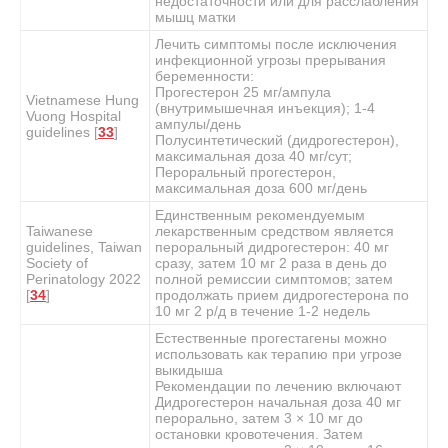
недостаточности или для расслабления
мышц матки
Лечить симптомы после исключения
инфекционной угрозы прерывания
беременности:
Прогестерон 25 мг/ампула
Vietnamese Hung
(внутримышечная инъекция); 1-4
Vuong Hospital
ампулы/день
guidelines [
33
]
Полусинтетический (дидрогестерон),
максимальная доза 40 мг/сут;
Пероральный прогестерон,
максимальная доза 600 мг/день
Единственным рекомендуемым
Taiwanese
лекарственным средством является
guidelines, Taiwan
пероральный дидрогестерон: 40 мг
Society of
сразу, затем 10 мг 2 раза в день до
Perinatology 2022
полной ремиссии симптомов; затем
[
34
]
продолжать прием дидрогестерона по
10 мг 2 р/д в течение 1-2 недель
Естественные прогестагены можно
использовать как терапию при угрозе
выкидыша
Рекомендации по лечению включают
Дидрогестерон начальная доза 40 мг
перорально, затем 3 × 10 мг до
остановки кровотечения. Затем