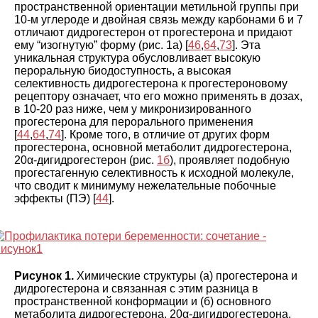
пространственной ориентации метильной группы при
10-м углероде и двойная связь между карбонами 6 и 7
отличают дидрогестерон от прогестерона и придают
ему “изогнутую” форму (рис. 1а) [
46
,
64
,
73
]. Эта
уникальная структура обусловливает высокую
пероральную биодоступность, а высокая
селективность дидрогестерона к прогестероновому
рецептору означает, что его можно применять в дозах,
в 10-20 раз ниже, чем у микронизированного
прогестерона для перорального применения
[
44
,
64
,
74
]. Кроме того, в отличие от других форм
прогестерона, основной метаболит дидрогестерона,
20α-дигидрогестерон (рис.
1б
), проявляет подобную
прогестагенную селективность к исходной молекуле,
что сводит к минимуму нежелательные побочные
эффекты (ПЭ) [
44
].
Рисунок 1.
Химические структуры (а) прогестерона и
дидрогестерона и связанная с этим разница в
пространственной конформации и (б) основного
метаболита дидрогестерона, 20α-дигидрогестерона.