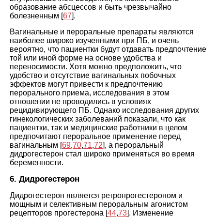
образование абсцессов и быть чрезвычайно
болезненным [
67
].
Вагинальные и пероральные препараты являются
наиболее широко изученными при ПБ, и очень
вероятно, что пациентки будут отдавать предпочтение
той или иной форме на основе удобства и
переносимости. Хотя можно предположить, что
удобство и отсутствие вагинальных побочных
эффектов могут привести к предпочтению
перорального приема, исследования в этом
отношении не проводились в условиях
рецидивирующего ПБ. Однако исследования других
гинекологических заболеваний показали, что как
пациентки, так и медицинские работники в целом
предпочитают пероральное применение перед
вагинальным [
69
,
70
,
71
,
72
], а пероральный
дидрогестерон стал широко применяться во время
беременности.
6. Дидрогестерон
Дидрогестерон является ретропрогестероном и
мощным и селективным пероральным агонистом
рецепторов прогестерона [
44
,
73
]. Изменение