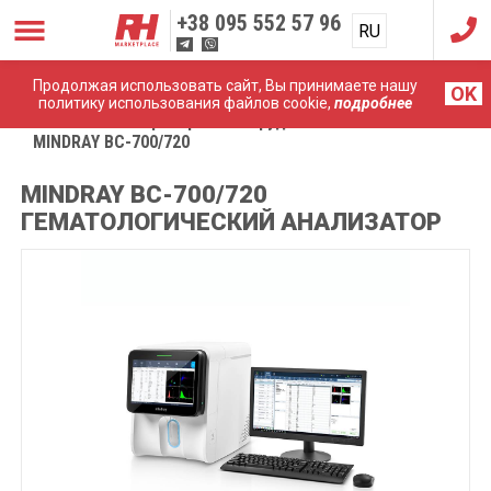
+38
095 552 57 96
RU
UA
Продолжая использовать сайт, Вы принимаете нашу
OK
политику использования файлов cookie,
подробнее
Главная
Лабораторное оборудование
MINDRAY BC-700/720
MINDRAY BC-700/720
ГЕМАТОЛОГИЧЕСКИЙ АНАЛИЗАТОР