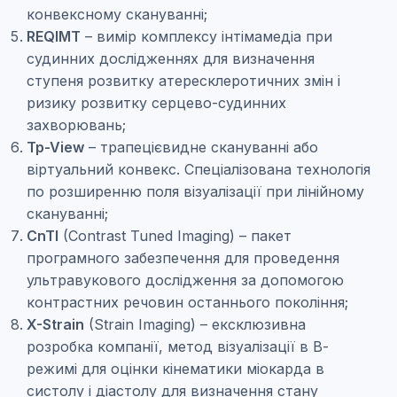
конвексному скануванні;
REQIMT
– вимір комплексу інтімамедіа при
судинних дослідженнях для визначення
ступеня розвитку атересклеротичних змін і
ризику розвитку серцево-судинних
захворювань;
Tp-View
– трапецієвидне скануванні або
віртуальний конвекс. Спеціалізована технологія
по розширенню поля візуалізації при лінійному
скануванні;
CnTI
(Contrast Tuned Imaging) – пакет
програмного забезпечення для проведення
ультравукового дослідження за допомогою
контрастних речовин останнього покоління;
X-Strain
(Strain Imaging) – ексклюзивна
розробка компанії, метод візуалізації в В-
режимі для оцінки кінематики міокарда в
систолу і діастолу для визначення стану