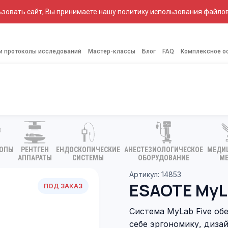
зовать сайт, Вы принимаете нашу политику использования файлов
 и протоколы исследований
Мастер-классы
Блог
FAQ
Комплексное о
КОПЫ
РЕНТГЕН
ЕНДОСКОПИЧЕСКИЕ
АНЕСТЕЗИОЛОГИЧЕСКОЕ
МЕДИ
АППАРАТЫ
СИСТЕМЫ
ОБОРУДОВАНИЕ
МЕ
Артикул: 14853
ESAOTE MyLa
ПОД ЗАКАЗ
Система MyLab Five об
себе эргономику, диза