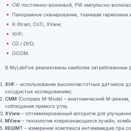
CW постоянно-волновой, PW импульсно-волновой
Панорамное сканирование, тканевая гармоника 
X-Strain, CnTI, XView;
XHF;
CD / DVD;
DICOM.
В MyLabFive реализованы наиболее затребованные 
XHF
– использование высокочастотных датчиков до
сосудистых исследованиях;
CMM
(Compass M-Mode) – анатомический М-режим, 
соблюдения прямого угла;
XView
– оптимизированный алгоритм для улучшенно
MView
– технология «пересекающихся лучей», комб
REQIMT
– измерение комплекса интимамедиа при со