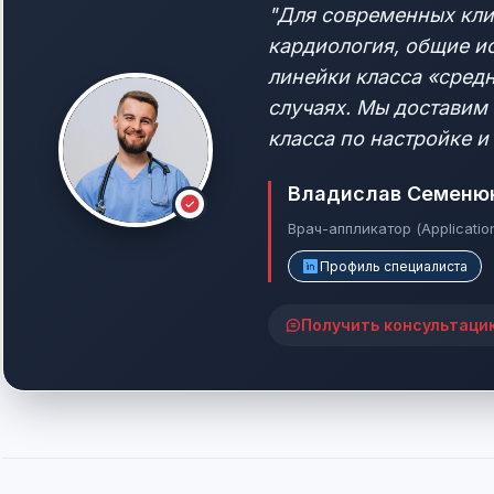
"Для современных клин
кардиология, общие ис
линейки класса «сред
случаях. Мы доставим 
класса по настройке и 
Владислав Семеню
Врач-аппликатор (Applicatio
Профиль специалиста
Получить консультаци