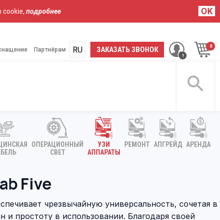
OK
 cookie,
подробнее
RU
UA
ЗАКАЗАТЬ ЗВОНОК
снащение
Партнёрам
ЦИНСКАЯ
ОПЕРАЦИОННЫЙ
УЗИ
РЕМОНТ
АПГРЕЙД
АРЕНДА
БЕЛЬ
СВЕТ
АППАРАТЫ
b Five
еспечивает чрезвычайную универсальность, сочетая в
йн и простоту в использовании. Благодаря своей