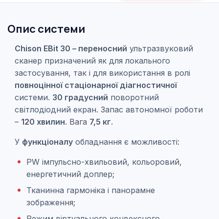
Опис системи
Chison EBit 30 – переносний
ультразвуковий
сканер призначений як для локального
застосування, так і для використання в ролі
повноцінної стаціонарної діагностичної
системи.
30 градусний
поворотний
світлодіодний екран.
Запас автономної роботи
–
120 хвилин
. Вага
7,5 кг
.
У
функціоналу
обладнання є можливості:
PW імпульсно-хвильовий, кольоровий,
енергетичний доплер;
Тканинна гармоніка і панорамне
зображення;
Режим віртуального конвексного