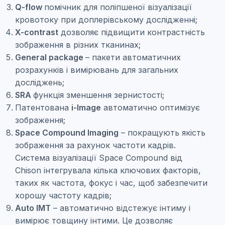
Q-flow
помічник для поліпшеної візуалізації
кровотоку при доплерівському дослідженні;
X-contrast
дозволяє підвищити контрастність
зображення в різних тканинах;
General package
– пакети автоматичних
розрахунків і вимірювань для загальних
досліджень;
SRA
функція зменшення зернистості;
Патентована
i-Image
автоматично оптимізує
зображення;
Space Compound Imaging
– покращують якість
зображення за рахунок частоти кадрів.
Система візуалізації Space Compound від
Chison інтегрувала кілька ключових факторів,
таких як частота, фокус і час, щоб забезпечити
хорошу частоту кадрів;
Auto IMT
– автоматично відстежує інтиму і
вимірює товщину інтими. Це дозволяє